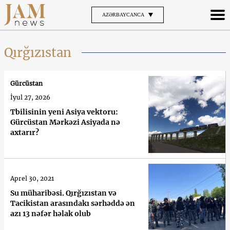
AZƏRBAYCANCA
Qırğızıstan
Gürcüstan
İyul 27, 2026
Tbilisinin yeni Asiya vektoru:
Gürcüstan Mərkəzi Asiyada nə
axtarır?
Aprel 30, 2021
Su müharibəsi. Qırğızıstan və
Tacikistan arasındakı sərhəddə ən
azı 13 nəfər həlak olub