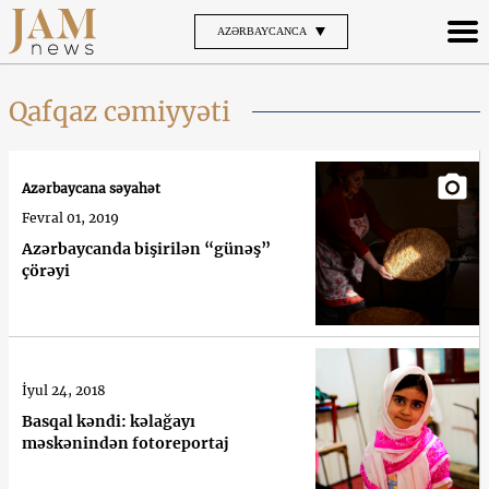
AZƏRBAYCANCA
Qafqaz cəmiyyəti
Azərbaycana səyahət
Fevral 01, 2019
Azərbaycanda bişirilən “günəş”
çörəyi
İyul 24, 2018
Basqal kəndi: kəlağayı
məskənindən fotoreportaj