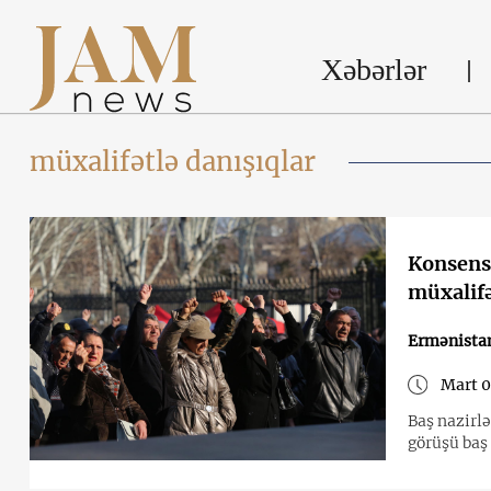
Xəbərlər
müxalifətlə danışıqlar
Konsens
müxalifə
Ermənista
Mart 0
Baş nazirl
görüşü baş 