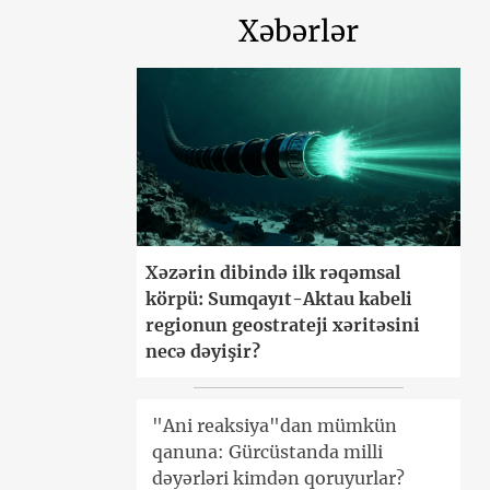
Xəbərlər
Xəzərin dibində ilk rəqəmsal
körpü: Sumqayıt-Aktau kabeli
regionun geostrateji xəritəsini
necə dəyişir?
"Ani reaksiya"dan mümkün
qanuna: Gürcüstanda milli
dəyərləri kimdən qoruyurlar?