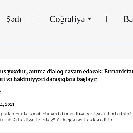
Coğrafiya
Ba
Şərh
us yoxdur, amma dialoq davam edəcək: Ermənista
ti və hakimiyyəti danışıqlara başlayır
n
4, 2021
ə parlamentdə təmsil olunan iki müxalifət partiyasından birinin l
tutub. Artıq digər liderlə görüş haqda razılıq əldə edilib