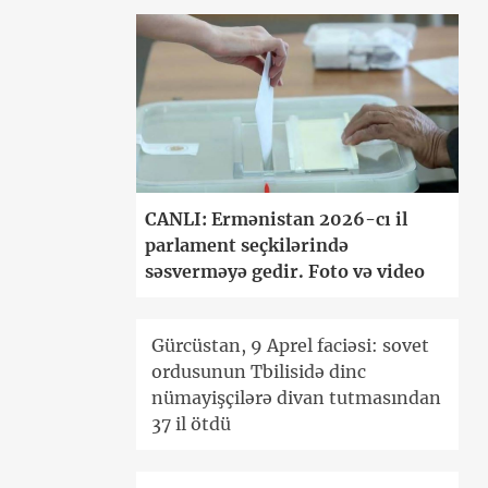
CANLI: Ermənistan 2026-cı il
parlament seçkilərində
səsverməyə gedir. Foto və video
Gürcüstan, 9 Aprel faciəsi: sovet
ordusunun Tbilisidə dinc
nümayişçilərə divan tutmasından
37 il ötdü