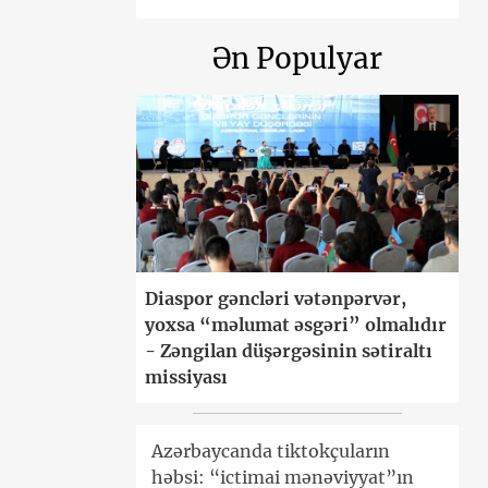
Ən Populyar
Diaspor gəncləri vətənpərvər,
yoxsa “məlumat əsgəri” olmalıdır
- Zəngilan düşərgəsinin sətiraltı
missiyası
Azərbaycanda tiktokçuların
həbsi: “ictimai mənəviyyat”ın