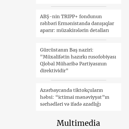
ABŞ-nin TRIPP+ fondunun
rəhbəri Ermənistanda danışıqlar
aparır: müzakirələrin detalları
Gürcüstanın Baş naziri:
"Müxalifətin hazırkı rusofobiyası
Qlobal Müharibə Partiyasının
direktividir"
Azərbaycanda tiktokçuların
həbsi: “ictimai mənəviyyat”ın
sərhədləri və ifadə azadlığı
Multimedia