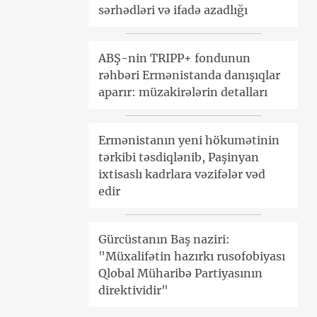
sərhədləri və ifadə azadlığı
ABŞ-nin TRIPP+ fondunun
rəhbəri Ermənistanda danışıqlar
aparır: müzakirələrin detalları
Ermənistanın yeni hökumətinin
tərkibi təsdiqlənib, Paşinyan
ixtisaslı kadrlara vəzifələr vəd
edir
Gürcüstanın Baş naziri:
"Müxalifətin hazırkı rusofobiyası
Qlobal Müharibə Partiyasının
direktividir"