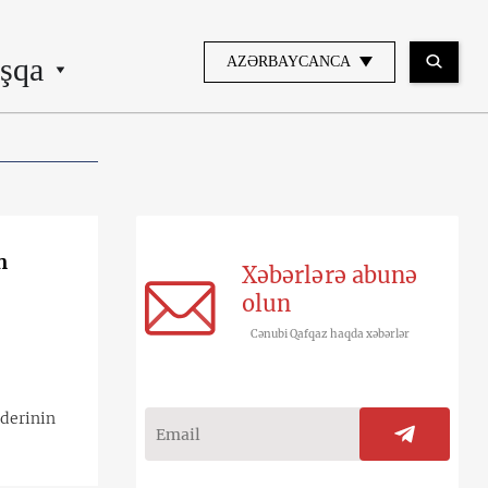
şqa
AZƏRBAYCANCA
n
Xəbərlərə abunə
olun
Cənubi Qafqaz haqda xəbərlər
iderinin