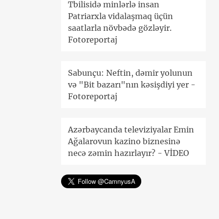
Tbilisidə minlərlə insan
Patriarxla vidalaşmaq üçün
saatlarla növbədə gözləyir.
Fotoreportaj
Sabunçu: Neftin, dəmir yolunun
və "Bit bazarı"nın kəsişdiyi yer -
Fotoreportaj
Azərbaycanda televiziyalar Emin
Ağalarovun kazino biznesinə
necə zəmin hazırlayır? - VİDEO