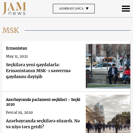
AZƏRBAYCANCA
MSK
Ermənistan
May 11, 2021
Seçkilərə yeni qaydalarla:
Ermənistanın MSK-ı səsvermə
qaydasını dəyişib
Azərbaycanda parlament seçkiləri - Seçki
2020
Fevral 19, 2020
Azərbaycanda seçkilərə sözardı. Nə
və niyə tərs getdi?