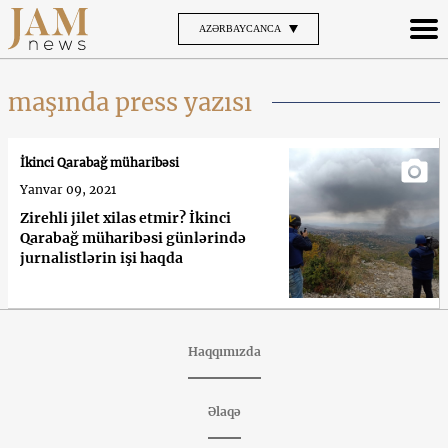
AZƏRBAYCANCA
maşında press yazısı
İkinci Qarabağ müharibəsi
Yanvar 09, 2021
Zirehli jilet xilas etmir? İkinci
Qarabağ müharibəsi günlərində
jurnalistlərin işi haqda
Haqqımızda
Əlaqə