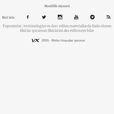
Məxfilik siyasəti
Bizi izlə:
Toponimlər, terminologiya və dərc edilən materiallarda ifadə olunan
fikirlər qurumun fikirlərini əks etdirməyə bilər
2025 - Bütün hüquqlar qorunur