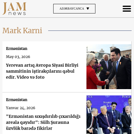
AZƏRBAYCANCA
Mark Karni
Ermənistan
May 03, 2026
Yerevan artıq Avropa Siyasi Birliyi
sammitinin iştirakçılarını qəbul
edir. Video və foto
Ermənistan
Yanvar 24, 2026
"Ermənistan sıxışdırılıb çıxarıldığı
areala qayıdır": Sülh Şurasına
üzvlük barədə fikirlər