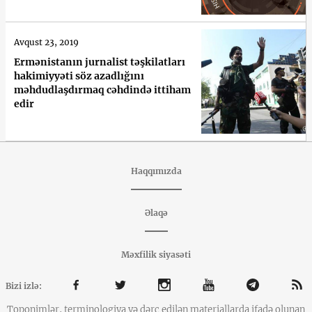
Avqust 23, 2019
Ermənistanın jurnalist təşkilatları
hakimiyyəti söz azadlığını
məhdudlaşdırmaq cəhdində ittiham
edir
Haqqımızda
Əlaqə
Məxfilik siyasəti
Bizi izlə:
Toponimlər, terminologiya və dərc edilən materiallarda ifadə olunan