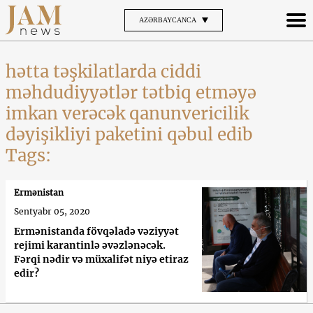
AZƏRBAYCANCA
hətta təşkilatlarda ciddi
məhdudiyyətlər tətbiq etməyə
imkan verəcək qanunvericilik
dəyişikliyi paketini qəbul edib
Tags:
Ermənistan
Sentyabr 05, 2020
Ermənistanda fövqəladə vəziyyət
rejimi karantinlə əvəzlənəcək.
Fərqi nədir və müxalifət niyə etiraz
edir?