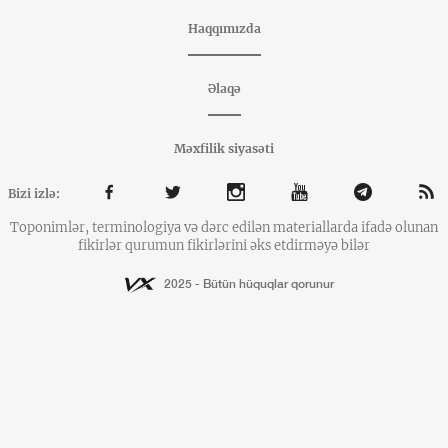
Haqqımızda
Əlaqə
Məxfilik siyasəti
Bizi izlə:
Toponimlər, terminologiya və dərc edilən materiallarda ifadə olunan
fikirlər qurumun fikirlərini əks etdirməyə bilər
2025 - Bütün hüquqlar qorunur