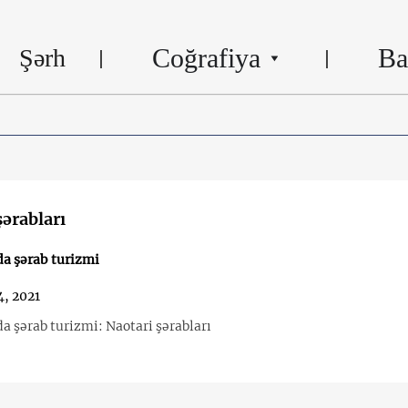
Coğrafiya
Ba
Şərh
şərabları
a şərab turizmi
, 2021
a şərab turizmi: Naotari şərabları