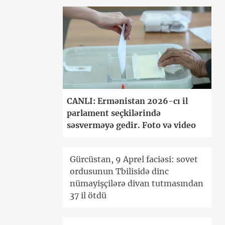
CANLI: Ermənistan 2026-cı il
parlament seçkilərində
səsverməyə gedir. Foto və video
Gürcüstan, 9 Aprel faciəsi: sovet
ordusunun Tbilisidə dinc
nümayişçilərə divan tutmasından
37 il ötdü