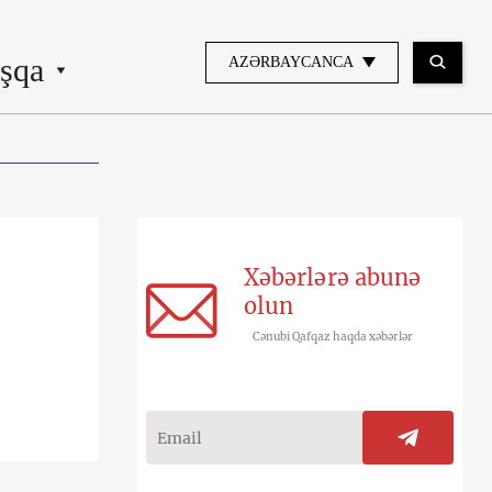
şqa
AZƏRBAYCANCA
Xəbərlərə abunə
olun
Cənubi Qafqaz haqda xəbərlər