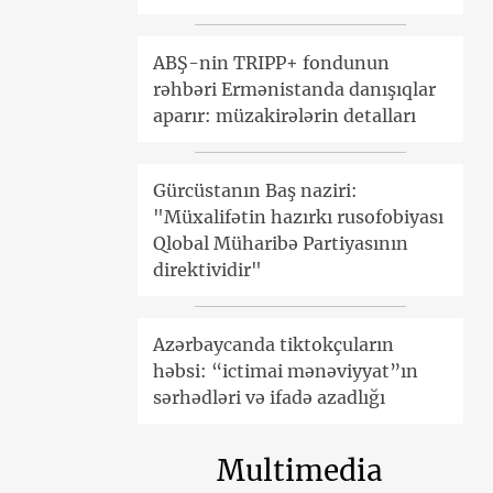
ABŞ-nin TRIPP+ fondunun
rəhbəri Ermənistanda danışıqlar
aparır: müzakirələrin detalları
Gürcüstanın Baş naziri:
"Müxalifətin hazırkı rusofobiyası
Qlobal Müharibə Partiyasının
direktividir"
Azərbaycanda tiktokçuların
həbsi: “ictimai mənəviyyat”ın
sərhədləri və ifadə azadlığı
Multimedia