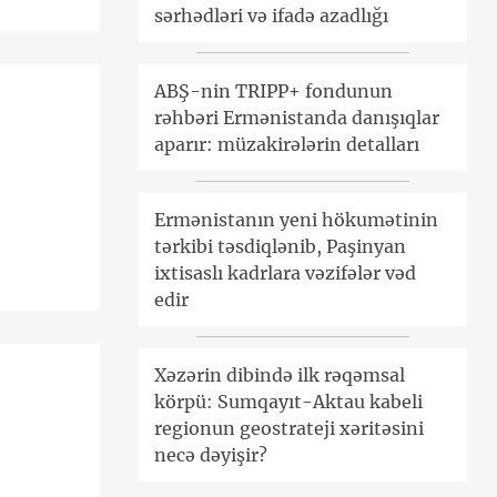
sərhədləri və ifadə azadlığı
ABŞ-nin TRIPP+ fondunun
rəhbəri Ermənistanda danışıqlar
aparır: müzakirələrin detalları
Ermənistanın yeni hökumətinin
tərkibi təsdiqlənib, Paşinyan
ixtisaslı kadrlara vəzifələr vəd
edir
Xəzərin dibində ilk rəqəmsal
körpü: Sumqayıt-Aktau kabeli
regionun geostrateji xəritəsini
necə dəyişir?