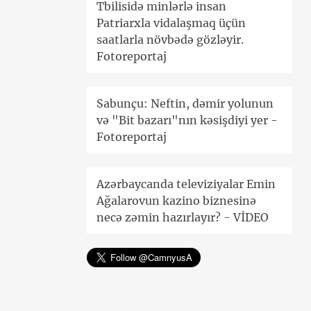
Tbilisidə minlərlə insan
Patriarxla vidalaşmaq üçün
saatlarla növbədə gözləyir.
Fotoreportaj
Sabunçu: Neftin, dəmir yolunun
və "Bit bazarı"nın kəsişdiyi yer -
Fotoreportaj
Azərbaycanda televiziyalar Emin
Ağalarovun kazino biznesinə
necə zəmin hazırlayır? - VİDEO