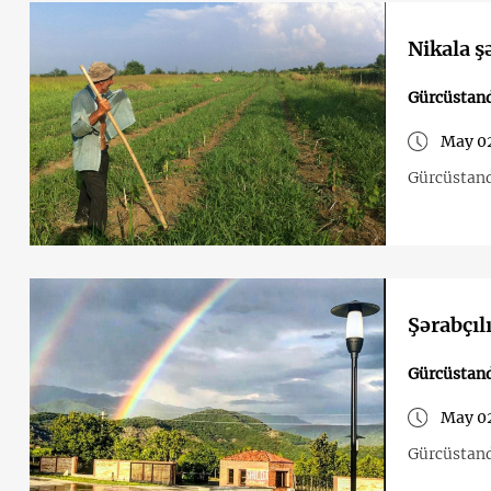
Nikala ş
Gürcüstand
May 02
Gürcüstand
Şərabçıl
Gürcüstand
May 02
Gürcüstanda