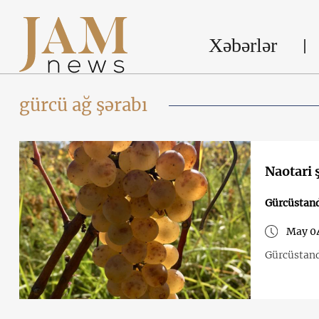
Xəbərlər
gürcü ağ şərabı
Naotari 
Gürcüstand
May 04
Gürcüstand