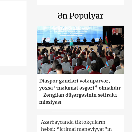
Ən Populyar
Diaspor gəncləri vətənpərvər,
yoxsa “məlumat əsgəri” olmalıdır
- Zəngilan düşərgəsinin sətiraltı
missiyası
Azərbaycanda tiktokçuların
həbsi: “ictimai mənəviyyat”ın