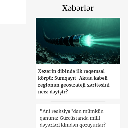
Xəbərlər
Xəzərin dibində ilk rəqəmsal
körpü: Sumqayıt-Aktau kabeli
regionun geostrateji xəritəsini
necə dəyişir?
"Ani reaksiya"dan mümkün
qanuna: Gürcüstanda milli
dəyərləri kimdən qoruyurlar?