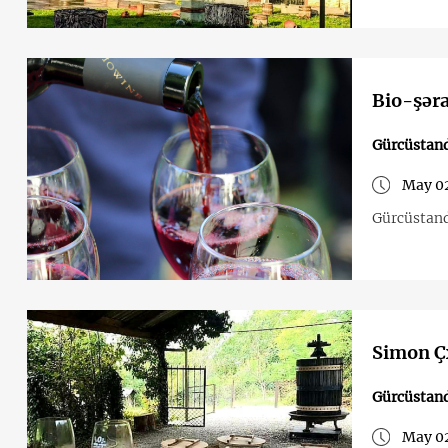
Bio-şəra
Gürcüstand
May 02
Gürcüstand
Simon Çx
Gürcüstand
May 02