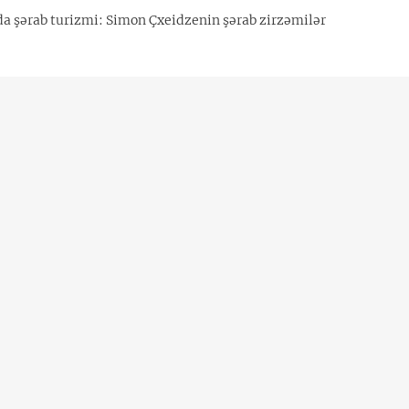
a şərab turizmi: Simon Çxeidzenin şərab zirzəmilər