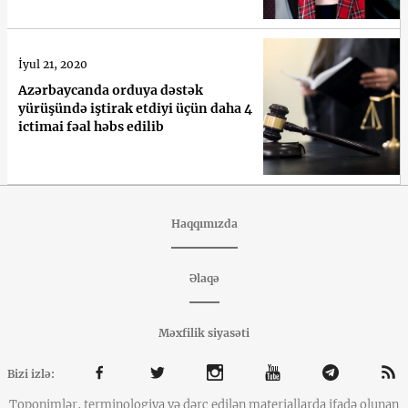
İyul 21, 2020
Azərbaycanda orduya dəstək
yürüşündə iştirak etdiyi üçün daha 4
ictimai fəal həbs edilib
Haqqımızda
Əlaqə
Məxfilik siyasəti
Bizi izlə:
Toponimlər, terminologiya və dərc edilən materiallarda ifadə olunan