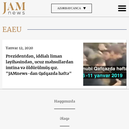
AZƏRBAYCANCA
EAEU
Yanvar 12, 2020
Prezidentdən, iddialı liman
layihəsindən, ucuz məhsullardan
imtina və öldürülmüş qız.
"JAMnews-dan Qafqazda həftə"
Haqqımızda
Əlaqə