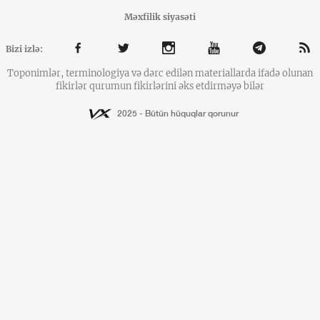
Məxfilik siyasəti
Bizi izlə:
Toponimlər, terminologiya və dərc edilən materiallarda ifadə olunan
fikirlər qurumun fikirlərini əks etdirməyə bilər
2025 - Bütün hüquqlar qorunur