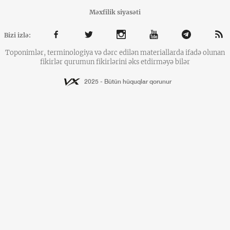
Məxfilik siyasəti
Bizi izlə:
Toponimlər, terminologiya və dərc edilən materiallarda ifadə olunan
fikirlər qurumun fikirlərini əks etdirməyə bilər
2025 - Bütün hüquqlar qorunur