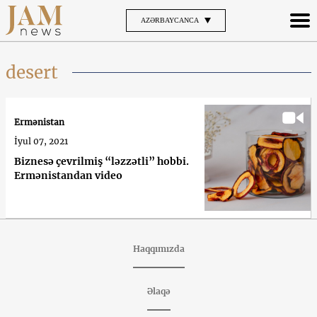
AZƏRBAYCANCA
desert
Ermənistan
İyul 07, 2021
Biznesə çevrilmiş “ləzzətli” hobbi.
Ermənistandan video
Haqqımızda
Əlaqə