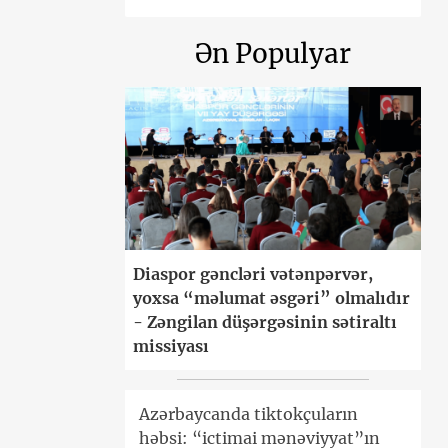
Ən Populyar
Diaspor gəncləri vətənpərvər,
yoxsa “məlumat əsgəri” olmalıdır
- Zəngilan düşərgəsinin sətiraltı
missiyası
Azərbaycanda tiktokçuların
həbsi: “ictimai mənəviyyat”ın