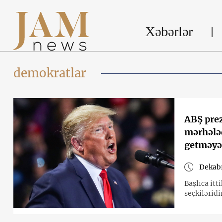
Xəbərlər
demokratlar
ABŞ prez
mərhələd
getməyə
Dekabr
Başlıca it
seçkiləridi