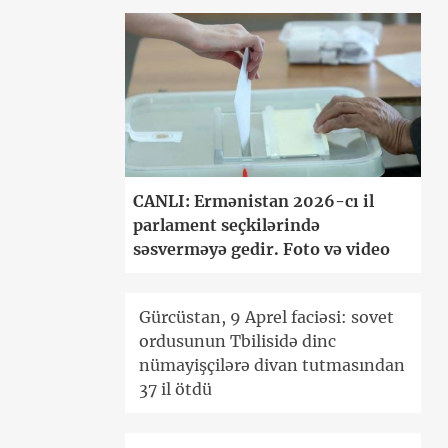
CANLI: Ermənistan 2026-cı il
parlament seçkilərində
səsverməyə gedir. Foto və video
Gürcüstan, 9 Aprel faciəsi: sovet
ordusunun Tbilisidə dinc
nümayişçilərə divan tutmasından
37 il ötdü