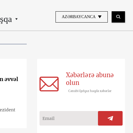
şqa
AZƏRBAYCANCA
Xəbərlərə abunə
n əvvəl
olun
Cənubi Qafqaz haqda xəbərlər
rezident