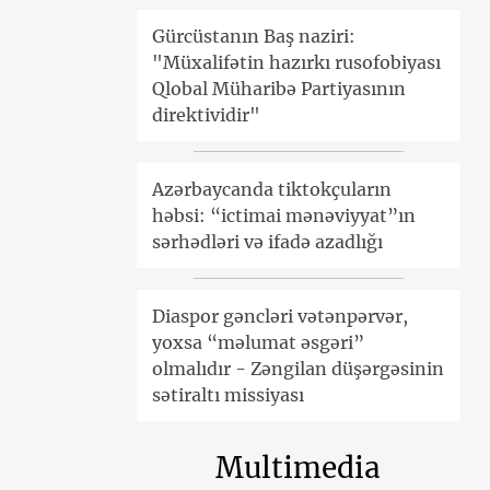
Gürcüstanın Baş naziri:
"Müxalifətin hazırkı rusofobiyası
Qlobal Müharibə Partiyasının
direktividir"
Azərbaycanda tiktokçuların
həbsi: “ictimai mənəviyyat”ın
sərhədləri və ifadə azadlığı
Diaspor gəncləri vətənpərvər,
yoxsa “məlumat əsgəri”
olmalıdır - Zəngilan düşərgəsinin
sətiraltı missiyası
Multimedia