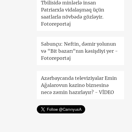
Tbilisidə minlərlə insan
Patriarxla vidalaşmaq üçün
saatlarla növbədə gözləyir.
Fotoreportaj
Sabunçu: Neftin, dəmir yolunun
və "Bit bazarı"nın kəsişdiyi yer -
Fotoreportaj
Azərbaycanda televiziyalar Emin
Ağalarovun kazino biznesinə
necə zəmin hazırlayır? - VİDEO