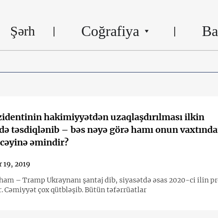
Coğrafiya
Ba
Şərh
identinin hakimiyyətdən uzaqlaşdırılması ilkin
ə təsdiqlənib – bəs nəyə görə hamı onun vaxtında
cəyinə əmindir?
 19, 2019
tiham – Tramp Ukraynanı şantaj dib, siyasətdə əsas 2020-ci ilin p
r. Cəmiyyət çox qütbləşib. Bütün təfərrüatlar