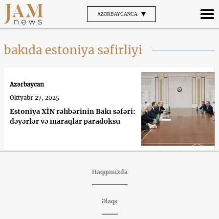
AZƏRBAYCANCA
bakıda estoniya səfirliyi
Azərbaycan
Oktyabr 27, 2025
Estoniya XİN rəhbərinin Bakı səfəri:
dəyərlər və maraqlar paradoksu
Haqqımızda
Əlaqə