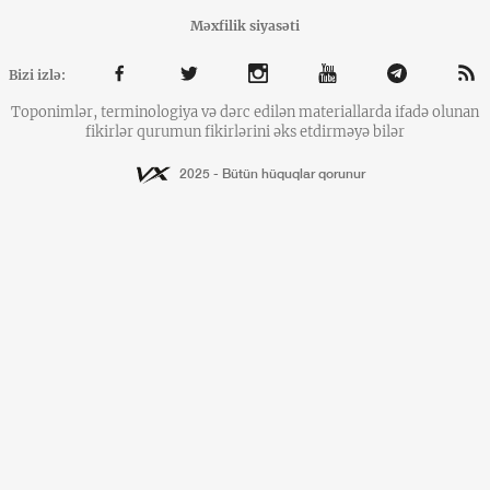
Məxfilik siyasəti
Bizi izlə:
Toponimlər, terminologiya və dərc edilən materiallarda ifadə olunan
fikirlər qurumun fikirlərini əks etdirməyə bilər
2025 - Bütün hüquqlar qorunur