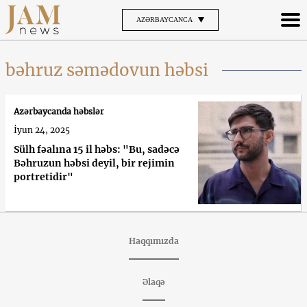
AZƏRBAYCANCA
bəhruz səmədovun həbsi
Azərbaycanda həbslər
İyun 24, 2025
Sülh fəalına 15 il həbs: "Bu, sadəcə
Bəhruzun həbsi deyil, bir rejimin
portretidir"
Haqqımızda
Əlaqə