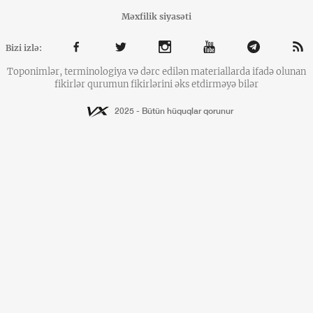
Məxfilik siyasəti
Bizi izlə:
Toponimlər, terminologiya və dərc edilən materiallarda ifadə olunan
fikirlər qurumun fikirlərini əks etdirməyə bilər
2025 - Bütün hüquqlar qorunur