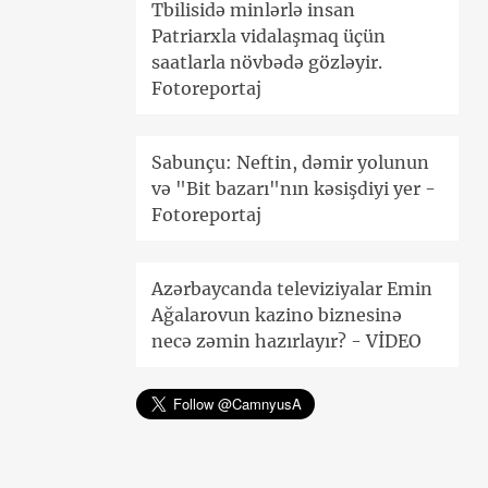
Tbilisidə minlərlə insan
Patriarxla vidalaşmaq üçün
saatlarla növbədə gözləyir.
Fotoreportaj
Sabunçu: Neftin, dəmir yolunun
və "Bit bazarı"nın kəsişdiyi yer -
Fotoreportaj
Azərbaycanda televiziyalar Emin
Ağalarovun kazino biznesinə
necə zəmin hazırlayır? - VİDEO