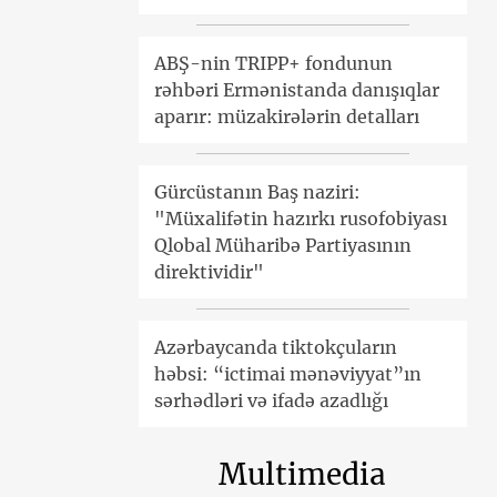
ABŞ-nin TRIPP+ fondunun
rəhbəri Ermənistanda danışıqlar
aparır: müzakirələrin detalları
Gürcüstanın Baş naziri:
"Müxalifətin hazırkı rusofobiyası
Qlobal Müharibə Partiyasının
direktividir"
Azərbaycanda tiktokçuların
həbsi: “ictimai mənəviyyat”ın
sərhədləri və ifadə azadlığı
Multimedia