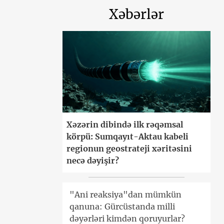
Xəbərlər
Xəzərin dibində ilk rəqəmsal
körpü: Sumqayıt-Aktau kabeli
regionun geostrateji xəritəsini
necə dəyişir?
"Ani reaksiya"dan mümkün
qanuna: Gürcüstanda milli
dəyərləri kimdən qoruyurlar?