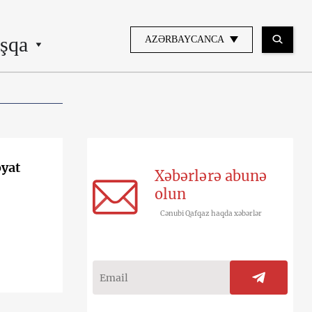
şqa
AZƏRBAYCANCA
əyat
Xəbərlərə abunə
olun
Cənubi Qafqaz haqda xəbərlər