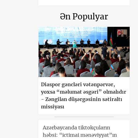
Ən Populyar
Diaspor gəncləri vətənpərvər,
yoxsa “məlumat əsgəri” olmalıdır
- Zəngilan düşərgəsinin sətiraltı
missiyası
Azərbaycanda tiktokçuların
həbsi: “ictimai mənəviyyat”ın