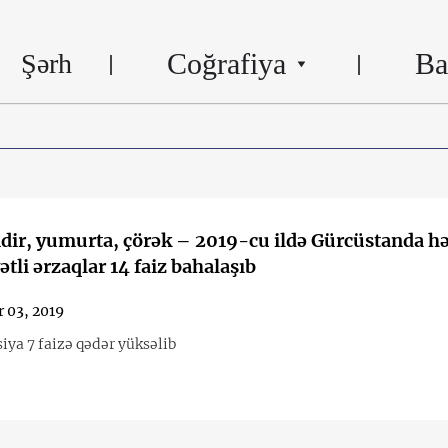
Coğrafiya
Ba
Şərh
dir, yumurta, çörək – 2019-cu ildə Gürcüstanda h
tli ərzaqlar 14 faiz bahalaşıb
 03, 2019
asiya 7 faizə qədər yüksəlib