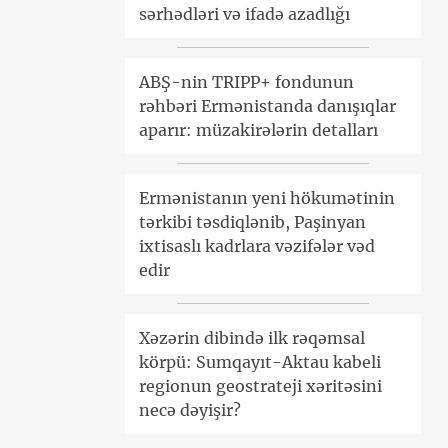
sərhədləri və ifadə azadlığı
ABŞ-nin TRIPP+ fondunun
rəhbəri Ermənistanda danışıqlar
aparır: müzakirələrin detalları
Ermənistanın yeni hökumətinin
tərkibi təsdiqlənib, Paşinyan
ixtisaslı kadrlara vəzifələr vəd
edir
Xəzərin dibində ilk rəqəmsal
körpü: Sumqayıt-Aktau kabeli
regionun geostrateji xəritəsini
necə dəyişir?