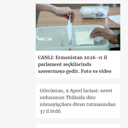
CANLI: Ermənistan 2026-cı il
parlament seçkilərində
səsverməyə gedir. Foto və video
Gürcüstan, 9 Aprel faciəsi: sovet
ordusunun Tbilisidə dinc
nümayişçilərə divan tutmasından
37 il ötdü