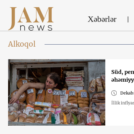
Xəbərlər
Alkoqol
Süd, pen
əhəmiyyə
Dekabr
İllik infly