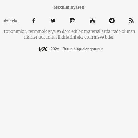
Məxfilik siyasəti
Bizi izlə:
Toponimlər, terminologiya və dərc edilən materiallarda ifadə olunan
fikirlər qurumun fikirlərini əks etdirməyə bilər
2025 - Bütün hüquqlar qorunur