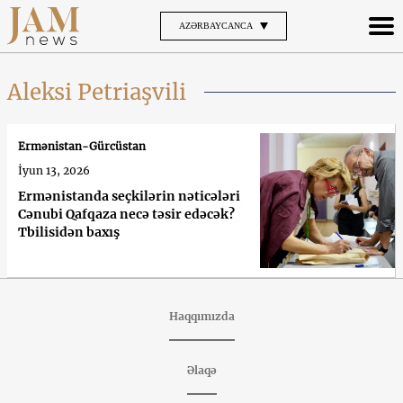
AZƏRBAYCANCA
Aleksi Petriaşvili
Ermənistan-Gürcüstan
İyun 13, 2026
Ermənistanda seçkilərin nəticələri
Cənubi Qafqaza necə təsir edəcək?
Tbilisidən baxış
Haqqımızda
Əlaqə