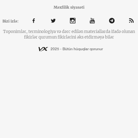
Məxfilik siyasəti
Bizi izlə:
Toponimlər, terminologiya və dərc edilən materiallarda ifadə olunan
fikirlər qurumun fikirlərini əks etdirməyə bilər
2025 - Bütün hüquqlar qorunur