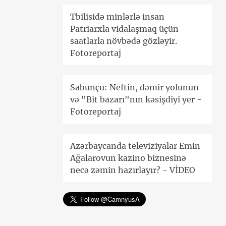
Tbilisidə minlərlə insan
Patriarxla vidalaşmaq üçün
saatlarla növbədə gözləyir.
Fotoreportaj
Sabunçu: Neftin, dəmir yolunun
və "Bit bazarı"nın kəsişdiyi yer -
Fotoreportaj
Azərbaycanda televiziyalar Emin
Ağalarovun kazino biznesinə
necə zəmin hazırlayır? - VİDEO