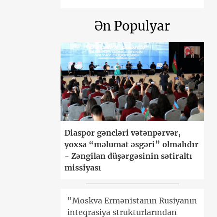
Ən Populyar
Diaspor gəncləri vətənpərvər,
yoxsa “məlumat əsgəri” olmalıdır
- Zəngilan düşərgəsinin sətiraltı
missiyası
"Moskva Ermənistanın Rusiyanın
inteqrasiya strukturlarından