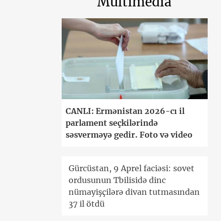
Multimedia
CANLI: Ermənistan 2026-cı il
parlament seçkilərində
səsverməyə gedir. Foto və video
Gürcüstan, 9 Aprel faciəsi: sovet
ordusunun Tbilisidə dinc
nümayişçilərə divan tutmasından
37 il ötdü