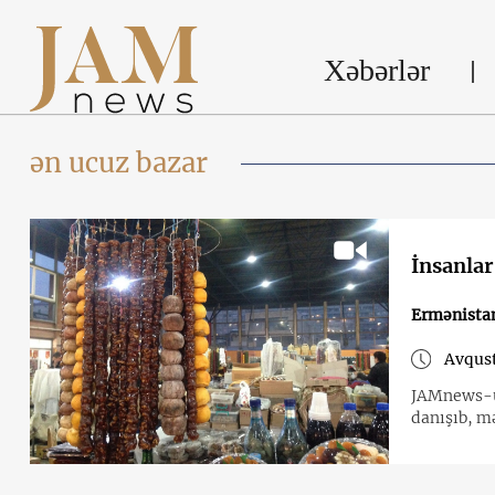
Xəbərlər
ən ucuz bazar
İnsanlar
Ermənista
Avqust
JAMnews-un
danışıb, m