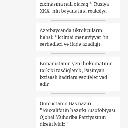
çıxmasına nail olacaq": Rusiya
XKX-nin bəyanatına reaksiya
Azərbaycanda tiktokçuların
həbsi: “ictimai mənəviyyat”ın
sərhədləri və ifadə azadlığı
Ermənistanın yeni hökumətinin
tərkibi təsdiqlənib, Paşinyan
ixtisaslı kadrlara vəzifələr vəd
edir
Gürcüstanın Baş naziri:
"Müxalifətin hazırkı rusofobiyası
Qlobal Müharibə Partiyasının
direktividir"