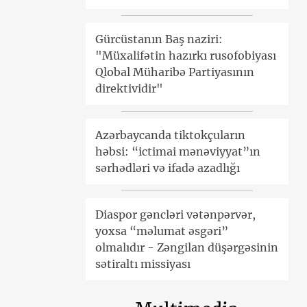
Gürcüstanın Baş naziri:
"Müxalifətin hazırkı rusofobiyası
Qlobal Müharibə Partiyasının
direktividir"
Azərbaycanda tiktokçuların
həbsi: “ictimai mənəviyyat”ın
sərhədləri və ifadə azadlığı
Diaspor gəncləri vətənpərvər,
yoxsa “məlumat əsgəri”
olmalıdır - Zəngilan düşərgəsinin
sətiraltı missiyası