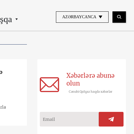
şqa
AZƏRBAYCANCA
o
Xəbərlərə abunə
olun
Cənubi Qafqaz haqda xəbərlər
rla