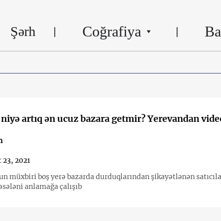
Coğrafiya
Ba
Şərh
 niyə artıq ən ucuz bazara getmir? Yerevandan vide
n
 23, 2021
 müxbiri boş yerə bazarda durduqlarından şikayətlənən satıcıla
əsələni anlamağa çalışıb