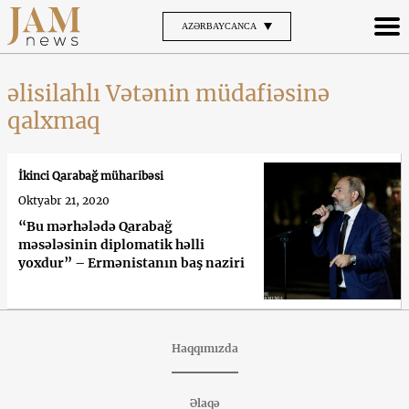
AZƏRBAYCANCA
əlisilahlı Vətənin müdafiəsinə
qalxmaq
İkinci Qarabağ müharibəsi
Oktyabr 21, 2020
“Bu mərhələdə Qarabağ
məsələsinin diplomatik həlli
yoxdur” – Ermənistanın baş naziri
Haqqımızda
Əlaqə