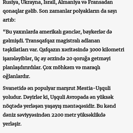
Rusiya, Ukrayna, İsrail, Almaniya və Fransadan
qonaqlar gəlib. Son zamanlar polyakların da sayı
artıb:
“Bu yaxınlarda amerikalı gənclər, baykerlər də
gəlmişdi. Transqafqaz magistralı adlanan
təşkilatları var. Qafqazın xəritəsində 3000 kilometri
işarələyiblər, üç ay ərzində 20 qoruğa getməyi
planlaşdırırdılar. Çox möhkəm və maraqlı
oğlanlardır.
Svanetidə ən populyar marşrut Mestia-Uşquli
yoludur.
Dəyirlər ki, Uşquli Avropada ən yüksək
nöqtədə yerləşən yaşayış məntəqəsidir. Bu kənd
dəniz səviyyəsindən 2200 metr yüksəklikdə
yerləşir.