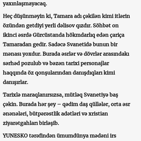
yaxınlaşmayacaq.
Heç düşünməyin ki, Tamara adı çəkilən kimi itlərin
özündən getdiyi yerli dəlisov qızdır. Söhbət on
ikinci əsrdə Gürcüstanda hökmdarlıq edən çariça
Tamaradan gedir. Sadəcə Svanetidə bunun bir
mənası yoxdur. Burada əsrlər və dövrlər arasındakı
sərhəd pozulub və bəzən tarixi personajlar
haqqında öz qonşularından danışdıqları kimi
danışırlar.
Tarixlə maraqlanırsızsa, mütləq Svanetiyə baş
çəkin. Burada hər şey – qədim daş qüllələr, orta əsr
ənənələri, bütpərəstlik adətləri və xristian
ziyarətgahları birləşib.
YUNESKO tərəfindən ümumdünya mədəni irs