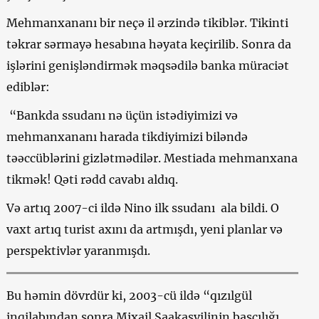
Mehmanxananı bir neçə il ərzində tikiblər. Tikinti
təkrar sərmayə hesabına həyata keçirilib. Sonra da
işlərini genişləndirmək məqsədilə banka müraciət
ediblər:
“Bankda ssudanı nə üçün istədiyimizi və
mehmanxananı harada tikdiyimizi biləndə
təəccüblərini gizlətmədilər. Mestiada mehmanxana
tikmək! Qəti rədd cavabı aldıq.
Və artıq 2007-ci ildə Nino ilk ssudanı ala bildi. O
vaxt artıq turist axını da artmışdı, yeni planlar və
perspektivlər yaranmışdı.
Bu həmin dövrdür ki, 2003-cü ildə “qızılgül
inqilabından sonra Mixail Saakaşvilinin başçılığı