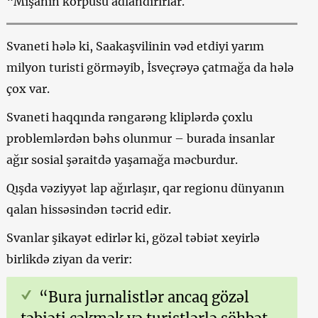
“Mişanın körpüsü adlandırırlar.
Svaneti hələ ki, Saakaşvilinin vəd etdiyi yarım
milyon turisti görməyib, İsveçrəyə çatmağa da hələ
çox var.
Svaneti haqqında rəngarəng kliplərdə çoxlu
problemlərdən bəhs olunmur – burada insanlar
ağır sosial şəraitdə yaşamağa məcburdur.
Qışda vəziyyət lap ağırlaşır, qar regionu dünyanın
qalan hissəsindən təcrid edir.
Svanlar şikayət edirlər ki, gözəl təbiət xeyirlə
birlikdə ziyan da verir:
“Bura jurnalistlər ancaq gözəl