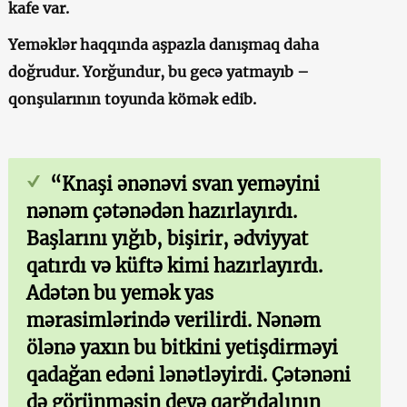
kafe var.
Yeməklər haqqında aşpazla danışmaq daha
doğrudur. Yorğundur, bu gecə yatmayıb –
qonşularının toyunda kömək edib.
“Knaşi ənənəvi svan yeməyini
nənəm çətənədən hazırlayırdı.
Başlarını yığıb, bişirir, ədviyyat
qatırdı və küftə kimi hazırlayırdı.
Adətən bu yemək yas
mərasimlərində verilirdi. Nənəm
ölənə yaxın bu bitkini yetişdirməyi
qadağan edəni lənətləyirdi. Çətənəni
də görünməsin deyə qarğıdalının