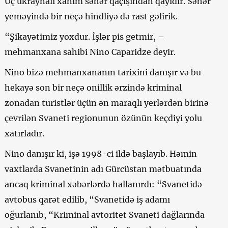
Üç ukraynalı xanım səhər qaçışından qayıdır. Səhər
yeməyində bir neçə hindliyə də rast gəlirik.
“Şikayətimiz yoxdur. İşlər pis getmir, –
mehmanxana sahibi Nino Caparidze deyir.
Nino bizə mehmanxananın tarixini danışır və bu
hekayə son bir neçə onillik ərzində kriminal
zonadan turistlər üçün ən maraqlı yerlərdən birinə
çevrilən Svaneti regionunun özünün keçdiyi yolu
xatırladır.
Nino danışır ki, işə 1998-ci ildə başlayıb. Həmin
vaxtlarda Svanetinin adı Gürcüstan mətbuatında
ancaq kriminal xəbərlərdə hallanırdı: “Svanetidə
avtobus qarət edilib, “Svanetidə iş adamı
oğurlanıb, “Kriminal avtoritet Svaneti dağlarında