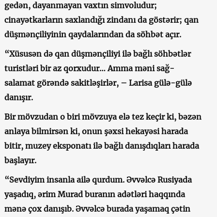
gedən, dayanmayan vaxtın simvoludur;
cinayətkarların saxlandığı zindanı da göstərir; qan
düşmənçiliyinin qaydalarından da söhbət açır.
“Xüsusən də qan düşmənçiliyi ilə bağlı söhbətlər
turistləri bir az qorxudur… Amma məni sağ-
salamat görəndə sakitləşirlər, – Larisa gülə-gülə
danışır.
Bir mövzudan o biri mövzuya elə tez keçir ki, bəzən
anlaya bilmirsən ki, onun şəxsi hekayəsi harada
bitir, muzey eksponatı ilə bağlı danışdıqları harada
başlayır.
“Sevdiyim insanla ailə qurdum. Əvvəlcə Rusiyada
yaşadıq, ərim Murad buranın adətləri haqqında
mənə çox danışıb. Əvvəlcə burada yaşamaq çətin