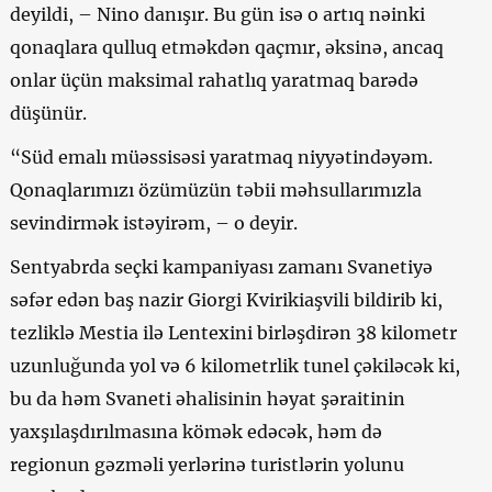
deyildi, – Nino danışır. Bu gün isə o artıq nəinki
qonaqlara qulluq etməkdən qaçmır, əksinə, ancaq
onlar üçün maksimal rahatlıq yaratmaq barədə
düşünür.
“Süd emalı müəssisəsi yaratmaq niyyətindəyəm.
Qonaqlarımızı özümüzün təbii məhsullarımızla
sevindirmək istəyirəm, – o deyir.
Sentyabrda seçki kampaniyası zamanı Svanetiyə
səfər edən baş nazir Giorgi Kvirikiaşvili bildirib ki,
tezliklə Mestia ilə Lentexini birləşdirən 38 kilometr
uzunluğunda yol və 6 kilometrlik tunel çəkiləcək ki,
bu da həm Svaneti əhalisinin həyat şəraitinin
yaxşılaşdırılmasına kömək edəcək, həm də
regionun gəzməli yerlərinə turistlərin yolunu