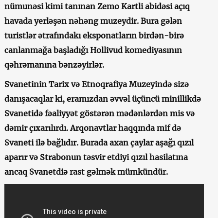
nümunəsi kimi tanınan Zemo Kartli abidəsi açıq
havada yerləşən nəhəng muzeydir. Bura gələn
turistlər ətrafındakı eksponatların birdən-birə
canlanmağa başladığı Hollivud komediyasının
qəhrəmanına bənzəyirlər.
Svanetinin Tarix və Etnoqrafiya Muzeyində sizə
danışacaqlar ki, eramızdan əvvəl üçüncü minillikdə
Svanetidə fəaliyyət göstərən mədənlərdən mis və
dəmir çıxarılırdı. Arqonavtlar haqqında mif də
Svaneti ilə bağlıdır. Burada axan çaylar aşağı qızıl
aparır və Strabonun təsvir etdiyi qızıl hasilatına
ancaq Svanetdiə rast gəlmək mümkündür.