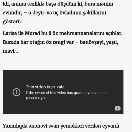
idi, amma tezliklə başa düşdüm ki, bura mənim
evimdir, – o deyir və üç övladının şəkillərini
göstərir.
Larisa ilə Murad bu il öz mehmanxanalarını açıblar.
Burada hər otağın öz rəngi var – bənövşəyi, yaşıl,
mavi…
Yaxınlıqda ənənəvi svan yeməkləri verilən eyvanlı