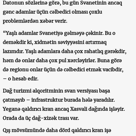
Datonun sözlərinə görə, bu gün Svanetinin ancaq
gənc adamlar üçün cəlbedici olması çoxlu
problemlərdən xəbər verir.
“Yaşlı adamlar Svanetiyə gəlməyə çəkinir. Bu o
deməkdir ki, xidmətin səviyyəsini artırmaq
lazımdır. Yaşlı adamlara daha çox rahatlıq gərəkdir,
həm də onlar daha çox pul xərcləyirlər. Buna görə
də regionu onlar üçün də cəlbedici etmək vacibdir,
– o hesab edir.
Dağ turizmi alqoritminin svan versiyası başa
çatmayıb – infrastruktur burada hələ yaradılır.
Yeganə qaldırıcı kran ancaq Xasvali dağında işləyir.
Orada da üç dağ-xizək trası var.
Qış mövsümündə daha dörd qaldırıcı kran işə