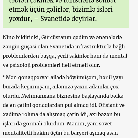
təbiəti çəkmək və turistlərlə söhbət
etmək üçün gəlirlər, bizimlə işləri
yoxdur, – Svanetidə deyirlər.
Nino bildirir ki, Gürcüstanın qədim və ənənələrlə
zəngin guşəsi olan Svanetidə infrastrukturla bağlı
problemlərdən başqa, yerli sakinlər həm də mental
və psixoloji problemləri həll etməli olur.
“Mən qonaqpərvər ailədə böyümüşəm, hər il yayı
burada keçirmişəm, ailəmizə yaxın adamlar çox
olurdu. Mehmanxana biznesinə başlayanda bəlkə
də ən çətini qonaqlardan pul almaq idi. Ofisiant və
xadimə roluna da alışmaq çətin idi, axı bəzən bu
işləri də görməli olurdum. Mənim, yəni sovet
mentalitetli həkim üçün bu baryeri aşmaq asan