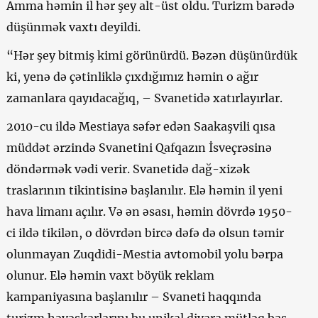
Amma həmin il hər şey alt-üst oldu. Turizm barədə
düşünmək vaxtı deyildi.
“Hər şey bitmiş kimi görünürdü. Bəzən düşünürdük
ki, yenə də çətinliklə çıxdığımız həmin o ağır
zamanlara qayıdacağıq, – Svanetidə xatırlayırlar.
2010-cu ildə Mestiaya səfər edən Saakaşvili qısa
müddət ərzində Svanetini Qafqazın İsveçrəsinə
döndərmək vədi verir. Svanetidə dağ-xizək
traslarının tikintisinə başlanılır. Elə həmin il yeni
hava limanı açılır. Və ən əsası, həmin dövrdə 1950-
ci ildə tikilən, o dövrdən bircə dəfə də olsun təmir
olunmayan Zuqdidi-Mestia avtomobil yolu bərpa
olunur. Elə həmin vaxt böyük reklam
kampaniyasına başlanılır – Svaneti haqqında