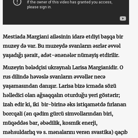
Mestiada Margiani ailəsinin idarə etdiyi başqa bir
muzey də var. Bu muzeydə svanların əsrlər əvvəl
yaşadığı şərait, adət-ənənələr nümayiş etdirilir.
Muzeyin bələdçisi ukraynalı Larisa Margianidir. O
rus dilində həvəslə svanların əvvəllər necə
yaşamasından danışır. Larisa bizə icmada sözü
həlledici olan ağsaqqalın oturduğu yeri göstərir;
izah edir ki, iki bir-birinə əks istiqamətdə fırlanan
borcqali (ən qədim gürcü simvollarından biri,
müqəddəs bar, əbədilik, kosmik enerji,
məhsuldarlıq və s. mənalarını verən svastika) qaçıb