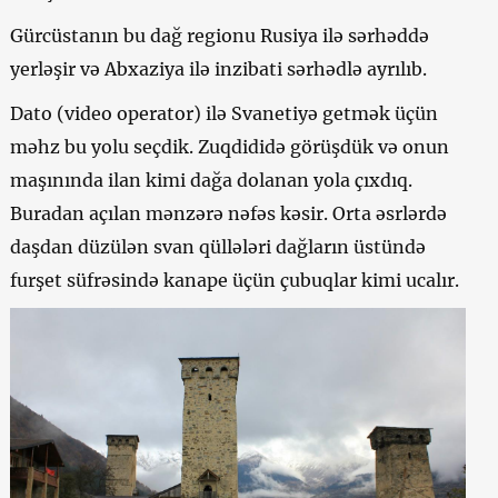
Gürcüstanın bu dağ regionu Rusiya ilə sərhəddə
yerləşir və Abxaziya ilə inzibati sərhədlə ayrılıb.
Dato (video operator) ilə Svanetiyə getmək üçün
məhz bu yolu seçdik. Zuqdididə görüşdük və onun
maşınında ilan kimi dağa dolanan yola çıxdıq.
Buradan açılan mənzərə nəfəs kəsir. Orta əsrlərdə
daşdan düzülən svan qüllələri dağların üstündə
furşet süfrəsində kanape üçün çubuqlar kimi ucalır.