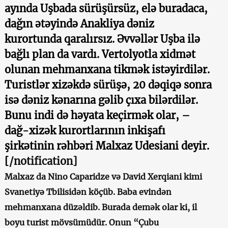
ayında Uşbada sürüşürsüz, elə buradaca,
dağın ətəyində Anakliya dəniz
kurortunda qaralırsız. Əvvəllər Uşba ilə
bağlı plan da vardı. Vertolyotla xidmət
olunan mehmanxana tikmək istəyirdilər.
Turistlər xizəkdə sürüşə, 20 dəqiqə sonra
isə dəniz kənarına gəlib çıxa bilərdilər.
Bunu indi də həyata keçirmək olar, –
dağ-xizək kurortlarının inkişafı
şirkətinin rəhbəri Malxaz Udesiani deyir.
[
/notification]
Malxaz da Nino Caparidze və David Xerqiani kimi
Svanetiyə Tbilisidən köçüb. Baba evindən
mehmanxana düzəldib. Burada demək olar ki, il
boyu turist mövsümüdür. Onun “Çubu