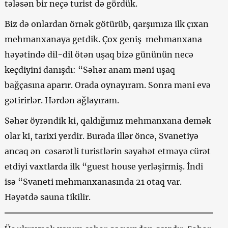
tələsən bir neçə turist də gördük.
Biz də onlardan örnək götürüb, qarşımıza ilk çıxan
mehmanxanaya getdik. Çox geniş mehmanxana
həyətində dil-dil ötən uşaq bizə gününün necə
keçdiyini danışdı: “Səhər anam məni uşaq
bağçasına aparır. Orada oynayıram. Sonra məni evə
gətirirlər. Hərdən ağlayıram.
Səhər öyrəndik ki, qaldığımız mehmanxana demək
olar ki, tarixi yerdir. Burada illər öncə, Svanetiyə
ancaq ən cəsarətli turistlərin səyahət etməyə cürət
etdiyi vaxtlarda ilk “guest house yerləşirmiş. İndi
isə “Svaneti mehmanxanasında 21 otaq var.
Həyətdə sauna tikilir.