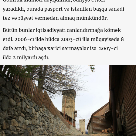
yaradıldı, burada pasport və istənilən başqa sənədi
tez və rüşvət vermədən almaq mümkündür.
Bütün bunlar iqtisadiyyatı canlandırmağa kömək
etdi. 2006-cı ildə büdcə 2003-cü illə müqayisədə 8
dəfə artdı, birbaşa xarici sərmayələr isə 2007-ci
ildə 2 milyardı aşdı.