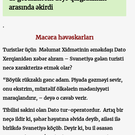
arasında əkirdi
.
Macəra həvəskarları
Turistlər üçün Məlumat Xidmətinin əməkdaşı Dato
Xerqianidən xəbər alıram – Svanetiyə gələn turisti
necə xarakterizə etmək olar?
“Böyük rükzaklı gənc adam. Piyada gəzməyi sevir,
onu ekstrim, müxtəlif ölkələrin mədəniyyəti
maraqlandırır, – deyə o cavab verir.
Tibilisi sakini olan Dato tur-operatordur. Artıq bir
neçə ildir ki, şəhər həyatına əlvida deyib, ailəsi ilə
birlikdə Svanetiyə köçüb. Deyir ki, bu il əsasən