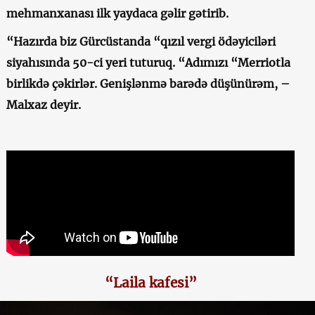
mehmanxanası ilk yaydaca gəlir gətirib.
“Hazırda biz Gürcüstanda “qızıl vergi ödəyiciləri
siyahısında 50-ci yeri tuturuq. “Adımızı “Merriotla
birlikdə çəkirlər. Genişlənmə barədə düşünürəm, –
Malxaz deyir.
“Laila kafesi”