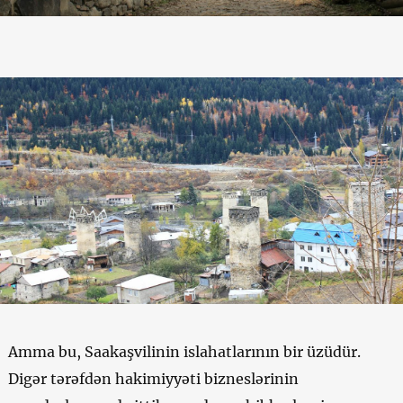
Amma bu, Saakaşvilinin islahatlarının bir üzüdür.
Digər tərəfdən hakimiyyəti bizneslərinin