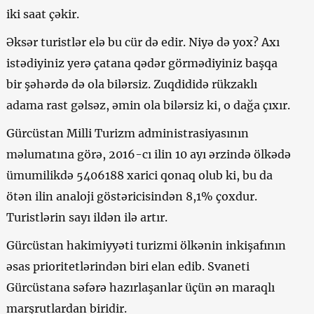
iki saat çəkir.
Əksər turistlər elə bu cür də edir. Niyə də yox? Axı
istədiyiniz yerə çatana qədər görmədiyiniz başqa
bir şəhərdə də ola bilərsiz. Zuqdididə rükzaklı
adama rast gəlsəz, əmin ola bilərsiz ki, o dağa çıxır.
Gürcüstan Milli Turizm administrasiyasının
məlumatına görə, 2016-cı ilin 10 ayı ərzində ölkədə
ümumilikdə 5406188 xarici qonaq olub ki, bu da
ötən ilin analoji göstəricisindən 8,1% çoxdur.
Turistlərin sayı ildən ilə artır.
Gürcüstan hakimiyyəti turizmi ölkənin inkişafının
əsas prioritetlərindən biri elan edib. Svaneti
Gürcüstana səfərə hazırlaşanlar üçün ən maraqlı
marşrutlardan biridir.