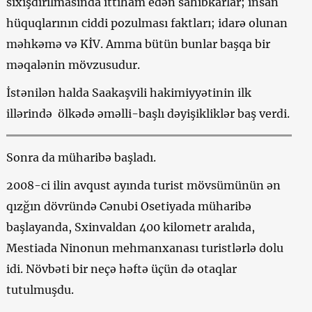
sıxışdırılmasında ittiham edən sahibkarlar; insan
hüquqlarının ciddi pozulması faktları; idarə olunan
məhkəmə və KİV. Amma bütün bunlar başqa bir
məqalənin mövzusudur.
İstənilən halda Saakaşvili hakimiyyətinin ilk
illərində ölkədə əməlli-başlı dəyişikliklər baş verdi.
Sonra da müharibə başladı.
2008-ci ilin avqust ayında turist mövsümünün ən
qızğın dövründə Cənubi Osetiyada müharibə
başlayanda, Sxinvaldan 400 kilometr aralıda,
Mestiada Ninonun mehmanxanası turistlərlə dolu
idi. Növbəti bir neçə həftə üçün də otaqlar
tutulmuşdu.