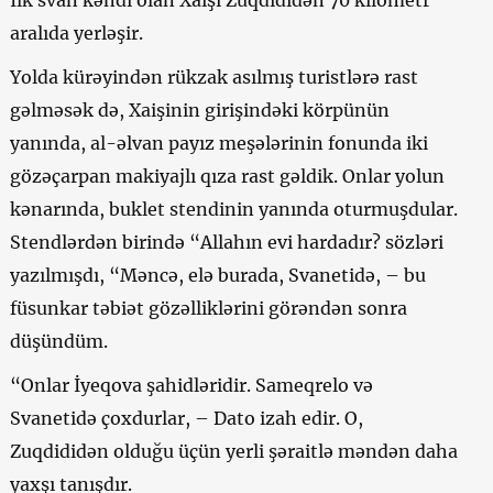
İlk svan kəndi olan Xaişi Zuqdididən 70 kilometr
aralıda yerləşir.
Yolda kürəyindən rükzak asılmış turistlərə rast
gəlməsək də, Xaişinin girişindəki körpünün
yanında, al-əlvan payız meşələrinin fonunda iki
gözəçarpan makiyajlı qıza rast gəldik. Onlar yolun
kənarında, buklet stendinin yanında oturmuşdular.
Stendlərdən birində “Allahın evi hardadır? sözləri
yazılmışdı, “Məncə, elə burada, Svanetidə, – bu
füsunkar təbiət gözəlliklərini görəndən sonra
düşündüm.
“Onlar İyeqova şahidləridir. Sameqrelo və
Svanetidə çoxdurlar, – Dato izah edir. O,
Zuqdididən olduğu üçün yerli şəraitlə məndən daha
yaxşı tanışdır.