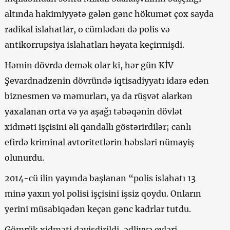
altında hakimiyyətə gələn gənc hökumət çox sayda
radikal islahatlar, o cümlədən də polis və
antikorrupsiya islahatları həyata keçirmişdi.
Həmin dövrdə demək olar ki, hər gün KİV
Şevardnadzenin dövründə iqtisadiyyatı idarə edən
biznesmen və məmurları, ya da rüşvət alarkən
yaxalanan orta və ya aşağı təbəqənin dövlət
xidməti işçisini əli qandallı göstərirdilər; canlı
efirdə kriminal avtoritetlərin həbsləri nümayiş
olunurdu.
2014-cü ilin yayında başlanan “polis islahatı 13
minə yaxın yol polisi işçisini işsiz qoydu. Onların
yerini müsabiqədən keçən gənc kadrlar tutdu.
Gömrük xidməti dəyişdirildi, ədliyyə evləri