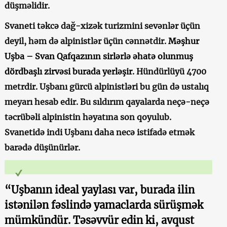
düşməlidir.
Svaneti təkcə dağ-xizək turizmini sevənlər üçün
deyil, həm də alpinistlər üçün cənnətdir.
Məşhur
Uşba – Svan Qafqazının sirlərlə əhatə olunmuş
dördbaşlı zirvəsi burada yerləşir
. Hündürlüyü 4700
metrdir. Uşbanı gürcü alpinistləri bu gün də ustalıq
meyarı hesab edir. Bu sıldırım qayalarda neçə-neçə
təcrübəli alpinistin həyatına son qoyulub.
Svanetidə indi Uşbanı daha necə istifadə etmək
barədə düşünürlər.
“Uşbanın ideal yaylası var, burada ilin
istənilən fəslində yamaclarda sürüşmək
mümkündür. Təsəvvür edin ki, avqust