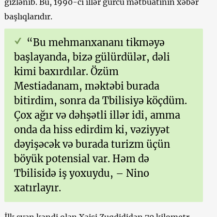
gizlənib. Bu, 1990-cı illər gürcü mətbuatının xəbər
başlıqlarıdır.
“Bu mehmanxananı tikməyə
başlayanda, bizə gülürdülər, dəli
kimi baxırdılar. Özüm
Mestiadanam, məktəbi burada
bitirdim, sonra da Tbilisiyə köçdüm.
Çox ağır və dəhşətli illər idi, amma
onda da hiss edirdim ki, vəziyyət
dəyişəcək və burada turizm üçün
böyük potensial var. Həm də
Tbilisidə iş yoxuydu, – Nino
xatırlayır.