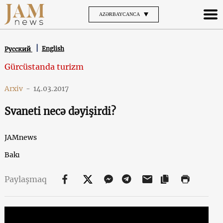
AZƏRBAYCANCA
English
Русский
Gürcüstanda turizm
Arxiv
-
14.03.2017
Svaneti necə dəyişirdi?
JAMnews
Bakı
Paylaşmaq