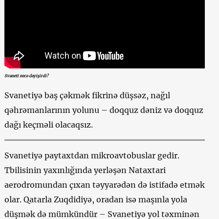
Svaneti necə dəyişirdi?
Svanetiyə baş çəkmək fikrinə düşsəz, nağıl
qəhrəmanlarının yolunu – doqquz dəniz və doqquz
dağı keçməli olacaqsız.
Svanetiyə paytaxtdan mikroavtobuslar gedir.
Tbilisinin yaxınlığında yerləşən Nataxtari
aerodromundan çıxan təyyarədən də istifadə etmək
olar. Qatarla Zuqdidiyə, oradan isə maşınla yola
düşmək də mümkündür – Svanetiyə yol təxminən