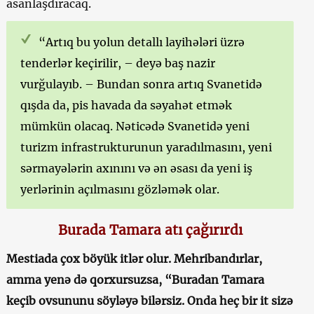
asanlaşdıracaq.
“Artıq bu yolun detallı layihələri üzrə
tenderlər keçirilir, – deyə baş nazir
vurğulayıb. – Bundan sonra artıq Svanetidə
qışda da, pis havada da səyahət etmək
mümkün olacaq. Nəticədə Svanetidə yeni
turizm infrastrukturunun yaradılmasını, yeni
sərmayələrin axınını və ən əsası da yeni iş
yerlərinin açılmasını gözləmək olar.
Burada Tamara atı çağırırdı
Mestiada çox böyük itlər olur. Mehribandırlar,
amma yenə də qorxursuzsa, “Buradan Tamara
keçib ovsununu söyləyə bilərsiz. Onda heç bir it sizə