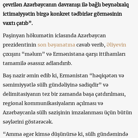
çevrilən Azərbaycanın davranışı ilə bağlı beynəlxalq
ictimaiyyətin birgə konkret tədbirlər görməsinin
vaxtı çatıb”.
Paşinyan hökumətin iclasında Azərbaycan
prezidentinin
son bəyanatına
cavab verib,
Əliyevin
çıxışını “məlum” və Ermənistana qarşı ittihamları
tamamilə əsassız adlandırıb.
Baş nazir əmin edib ki, Ermənistan “həqiqətən və
səmimiyyətlə sülh gündəliyinə sadiqdir” və
delimitasiyanın tez bir zamanda başa çatdırılması,
regional kommunikasiyaların açılması və
Azərbaycanla sülh sazişinin imzalanması üçün bütün
səylərini göstərəcək.
“Amma əgər kimsə düşünürsə ki, sülh gündəmində