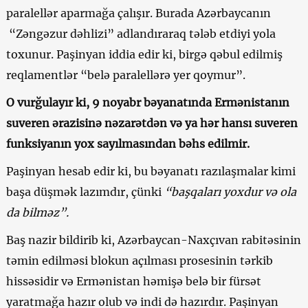
paralellər aparmağa çalışır. Burada Azərbaycanın
“Zəngəzur dəhlizi” adlandıraraq tələb etdiyi yola
toxunur. Paşinyan iddia edir ki, birgə qəbul edilmiş
reqlamentlər “belə paralellərə yer qoymur”.
O vurğulayır ki, 9 noyabr bəyanatında Ermənistanın
suveren ərazisinə nəzarətdən və ya hər hansı suveren
funksiyanın yox sayılmasından bəhs edilmir.
Paşinyan hesab edir ki, bu bəyanatı razılaşmalar kimi
başa düşmək lazımdır, çünki
“başqaları yoxdur və ola
da bilməz”.
Baş nazir bildirib ki, Azərbaycan-Naxçıvan rabitəsinin
təmin edilməsi blokun açılması prosesinin tərkib
hissəsidir və Ermənistan həmişə belə bir fürsət
yaratmağa hazır olub və indi də hazırdır. Paşinyan