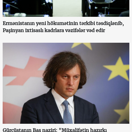
Ermənistanın yeni hökumətinin tərkibi təsdiqlənib,
Paşinyan ixtisaslı kadrlara vəzifələr vəd edir
Gürcüstanın Baş naziri: "Müxalifətin hazırkı