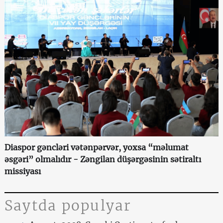
Diaspor gəncləri vətənpərvər, yoxsa “məlumat
əsgəri” olmalıdır - Zəngilan düşərgəsinin sətiraltı
missiyası
Saytda populyar