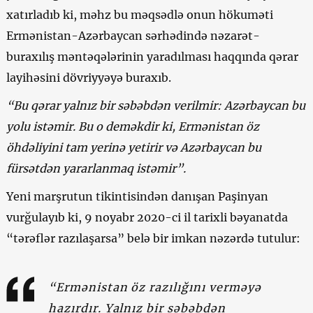
xatırladıb ki, məhz bu məqsədlə onun hökuməti
Ermənistan-Azərbaycan sərhədində nəzarət-
buraxılış məntəqələrinin yaradılması haqqında qərar
layihəsini dövriyyəyə buraxıb.
“Bu qərar yalnız bir səbəbdən verilmir: Azərbaycan bu
yolu istəmir. Bu o deməkdir ki, Ermənistan öz
öhdəliyini tam yerinə yetirir və Azərbaycan bu
fürsətdən yararlanmaq istəmir”.
Yeni marşrutun tikintisindən danışan Paşinyan
vurğulayıb ki, 9 noyabr 2020-ci il tarixli bəyanatda
“tərəflər razılaşarsa” belə bir imkan nəzərdə tutulur:
“Ermənistan öz razılığını verməyə
hazırdır. Yalnız bir səbəbdən