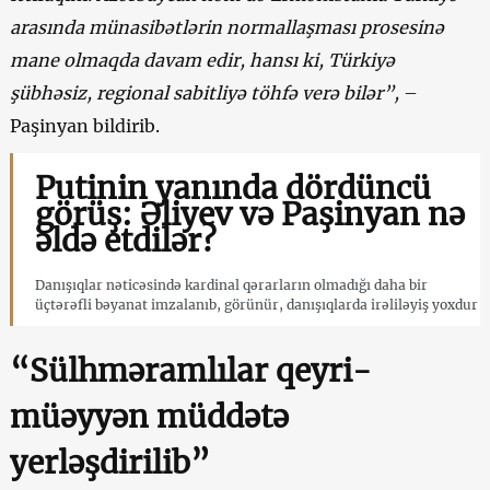
arasında münasibətlərin normallaşması prosesinə
mane olmaqda davam edir, hansı ki, Türkiyə
şübhəsiz, regional sabitliyə töhfə verə bilər”,
–
Paşinyan bildirib.
Putinin yanında dördüncü
görüş: Əliyev və Paşinyan nə
əldə etdilər?
Danışıqlar nəticəsində kardinal qərarların olmadığı daha bir
üçtərəfli bəyanat imzalanıb, görünür, danışıqlarda irəliləyiş yoxdur
“Sülhməramlılar qeyri-
müəyyən müddətə
yerləşdirilib”