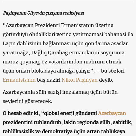
Paşinyanın Əliyevin çıxışına reaksiyası
“Azərbaycan Prezidenti Ermənistanın üzərinə
götürdüyü öhdəlikləri yerinə yetirməməsi bəhanəsi ilə
Laçın dəhlizinin bağlanması üçün qondarma əsaslar
yaratmağa, Dağlıq Qarabağ ermənilərini soyqırıma
məruz qoymaq, öz vətənlərindən məhrum etmək
üçün onları blokadaya almağa çalışır”, – bu sözləri
Ermənistanın
baş naziri
Nikol Paşinyan
deyib.
Azərbaycanla sülh sazişi imzalamaq üçün bütün
səylərini göstərəcək.
O hesab edir ki, “qlobal enerji gündəmi
Azərbaycan
prezidentini ruhlandırıb, lakin regionda sülh, sabitlik,
təhlükəsizlik və demokratiya üçün artan təhlükəyə