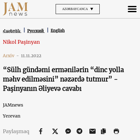
AZƏRBAYCANCA
English
Հայերեն
Русский
Nikol Paşinyan
Arxiv
-
11.11.2022
“Sülh gündəmi ermənilərin “dinc yolla
məhv edilməsini” nəzərdə tutmur” -
Paşinyanın Əliyevə cavabı
JAMnews
Yerevan
Paylaşmaq