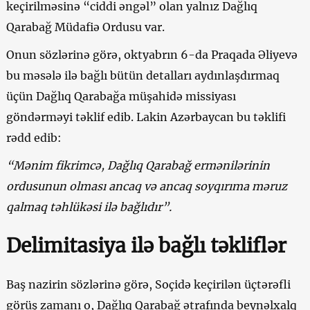
keçirilməsinə “ciddi əngəl” olan yalnız Dağlıq
Qarabağ Müdafiə Ordusu var.
Onun sözlərinə görə, oktyabrın 6-da Praqada Əliyevə
bu məsələ ilə bağlı bütün detalları aydınlaşdırmaq
üçün Dağlıq Qarabağa müşahidə missiyası
göndərməyi təklif edib. Lakin Azərbaycan bu təklifi
rədd edib:
“Mənim fikrimcə, Dağlıq Qarabağ ermənilərinin
ordusu
nun olması
ancaq və ancaq soyqırıma məruz
qalmaq təhlükəsi ilə bağlıdır”.
Delimitasiya ilə bağlı təkliflər
Baş nazirin sözlərinə görə, Soçidə keçirilən üçtərəfli
görüş zamanı o, Dağlıq Qarabağ ətrafında beynəlxalq