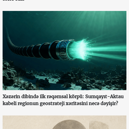
Xəzərin dibində ilk rəqəmsal körpü: Sumqayıt-Aktau
kabeli regionun geostrateji xəritəsini necə dəyişir?