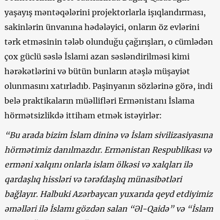
yaşayış məntəqələrini projektorlarla işıqlandırması,
sakinlərin ünvanına hədələyici, onların öz evlərini
tərk etməsinin tələb olunduğu çağırışları, o cümlədən
çox güclü səslə İslami azan səsləndirilməsi kimi
hərəkətlərini və bütün bunların atəşlə müşayiət
olunmasını xatırladıb. Paşinyanın sözlərinə görə, indi
belə praktikaların müəllifləri Ermənistanı İslama
hörmətsizlikdə ittiham etmək istəyirlər:
“Bu arada bizim İslam dininə və İslam sivilizasiyasına
hörmətimiz danılmazdır. Ermənistan Respublikası və
erməni xalqını onlarla islam ölkəsi və xalqları ilə
qardaşlıq hissləri və tərəfdaşlıq münasibətləri
bağlayır. Halbuki Azərbaycan yuxarıda qeyd etdiyimiz
əməlləri ilə İslamı gözdən salan
“
Əl-Qaidə
”
və
“
İslam