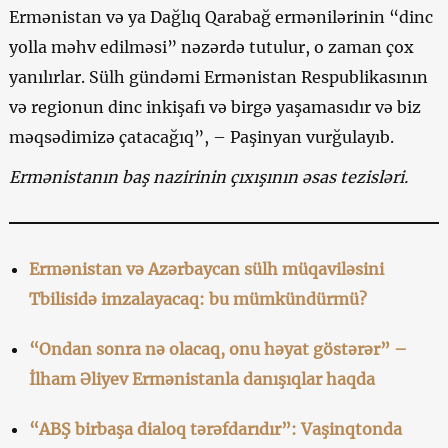
Ermənistan və ya Dağlıq Qarabağ ermənilərinin “dinc
yolla məhv edilməsi” nəzərdə tutulur, o zaman çox
yanılırlar. Sülh gündəmi Ermənistan Respublikasının
və regionun dinc inkişafı və birgə yaşamasıdır və biz
məqsədimizə çatacağıq”, – Paşinyan vurğulayıb.
Ermənistanın baş nazirinin çıxışının əsas tezisləri.
Ermənistan və Azərbaycan sülh müqaviləsini
Tbilisidə imzalayacaq: bu mümkündürmü?
“Ondan sonra nə olacaq, onu həyat göstərər” –
İlham Əliyev Ermənistanla danışıqlar haqda
“ABŞ birbaşa dialoq tərəfdarıdır”: Vaşinqtonda