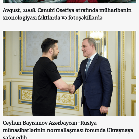
Avqust, 2008. Cənubi Osetiya ətrafında müharibənin
xronologiyası faktlarda və fotoşəkillərdə
Ceyhun Bayramov Azərbaycan-Rusiya
münasibətlərinin normallaşması fonunda Ukraynaya
səfər edib