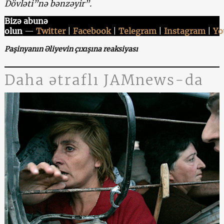
Dövləti
”
nə bənzəyir”.
Bizə abunə
olun
—
Twitter
|
Facebook
|
Telegram
|
Instagram
|
Yo
Paşinyanın Əliyevin çıxışına reaksiyası
Daha ətraflı JAMnews-da