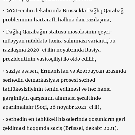
• 2021-ci ilin dekabrında Brüsseldə Dağlıq Qarabağ
probleminin hərtərəfli həllinə dair razılaşma,
• Dağlıq Qarabağın statusu məsələsinin qeyri-
müəyyən müddətə təxirə salınması variantı, bu
razılaşma 2020-ci ilin noyabrında Rusiya
prezidentinin vasitəçiliyi ilə əldə edilib,
• sazişə əsasən, Ermənistan və Azərbaycan arasında
sərhədin demarkasiyası prosesi sərhəd
təhlükəsizliyinin təmin edilməsi və hər hansı
gərginliyin qarşısının alınması şəraitində
aparılmalıdır (Soçi, 26 noyabr 2021-ci il),
• sərhədin ən təhlükəli hissələrində qoşunların geri
çəkilməsi haqqında saziş (Brüssel, dekabr 2021).