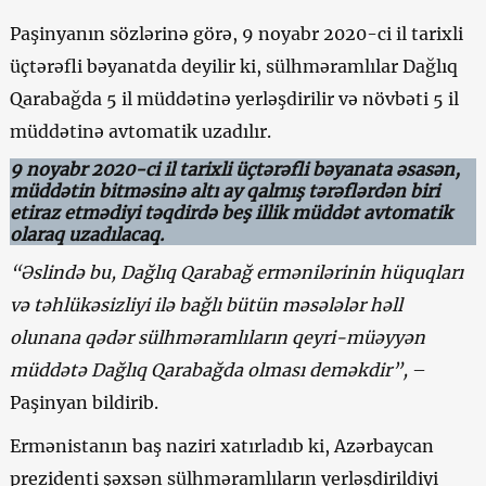
Paşinyanın sözlərinə görə, 9 noyabr 2020-ci il tarixli
üçtərəfli bəyanatda deyilir ki, sülhməramlılar Dağlıq
Qarabağda 5 il müddətinə yerləşdirilir və növbəti 5 il
müddətinə avtomatik uzadılır.
9 noyabr 2020-ci il tarixli üçtərəfli bəyanata əsasən,
müddətin bitməsinə altı ay qalmış tərəflərdən biri
etiraz etmədiyi təqdirdə beş illik müddət avtomatik
olaraq uzadılacaq.
“Əslində bu, Dağlıq Qarabağ ermənilərinin hüquqları
və təhlükəsizliyi ilə bağlı bütün məsələlər həll
olunana qədər sülhməramlıların qeyri-müəyyən
müddətə Dağlıq Qarabağda olması deməkdir”,
–
Paşinyan bildirib.
Ermənistanın baş naziri xatırladıb ki, Azərbaycan
prezidenti şəxsən sülhməramlıların yerləşdirildiyi