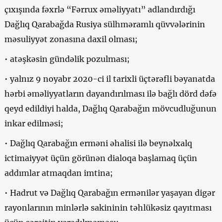
çıxışında fəxrlə “Fərrux əməliyyatı” adlandırdığı
Dağlıq Qarabağda Rusiya sülhməramlı qüvvələrinin
məsuliyyət zonasına daxil olması;
• atəşkəsin gündəlik pozulması;
• yalnız 9 noyabr 2020-ci il tarixli üçtərəfli bəyanatda
hərbi əməliyyatların dayandırılması ilə bağlı dörd dəfə
qeyd edildiyi halda, Dağlıq Qarabağın mövcudluğunun
inkar edilməsi;
• Dağlıq Qarabağın erməni əhalisi ilə beynəlxalq
ictimaiyyət üçün görünən dialoqa başlamaq üçün
addımlar atmaqdan imtina;
• Hadrut və Dağlıq Qarabağın ermənilər yaşayan digər
rayonlarının minlərlə sakininin təhlükəsiz qayıtması