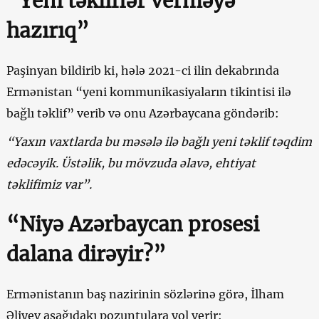
“Yeni təkliflər verməyə
hazırıq”
Paşinyan bildirib ki, hələ 2021-ci ilin dekabrında
Ermənistan “yeni kommunikasiyaların tikintisi ilə
bağlı təklif” verib və onu Azərbaycana göndərib:
“Yaxın vaxtlarda bu məsələ ilə bağlı yeni təklif təqdim
edəcəyik. Üstəlik, bu mövzuda əlavə, ehtiyat
təklifimiz var”.
“Niyə Azərbaycan prosesi
dalana dirəyir?”
Ermənistanın baş nazirinin sözlərinə görə, İlham
Əliyev aşağıdakı pozuntulara yol verir: