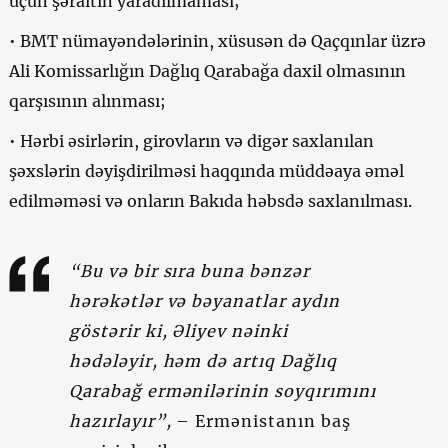
üçün şəraitin yaradılmaması;
• BMT nümayəndələrinin, xüsusən də Qaçqınlar üzrə
Ali Komissarlığın Dağlıq Qarabağa daxil olmasının
qarşısının alınması;
• Hərbi əsirlərin, girovların və digər saxlanılan
şəxslərin dəyişdirilməsi haqqında müddəaya əməl
edilməməsi və onların Bakıda həbsdə saxlanılması.
“Bu və bir sıra buna bənzər
hərəkətlər və bəyanatlar aydın
göstərir ki, Əliyev nəinki
hədələyir, həm də artıq Dağlıq
Qarabağ ermənilərinin soyqırımını
hazırlayır”,
– Ermənistanın baş