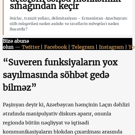
sınağından keçir
Əsirlər, tranzit yolları, delimitasiyası – Ermənistan-Azərbaycan:
sülh müqaviləsi nədən asılıdır və tərəflərin mövqeləri nədən
ibarətdir?
Bizə abunə
olun
—
Twitter
|
Facebook
|
Telegram
|
Instagram
|
Yo
“Suveren funksiyaların yox
sayılmasında söhbət gedə
bilməz”
Paşinyan deyir ki, Azərbaycan həmçinin Laçın dəhlizi
ətrafında manipulyativ diskurs aparır, onunla
regionda bütün nəqliyyat və iqtisadi
kommunikasiyaların blokdan çıxarılması arasında