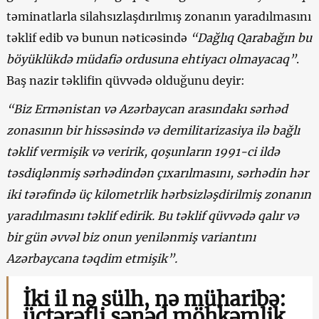
təminatlarla silahsızlaşdırılmış zonanın yaradılmasını
təklif edib və bunun nəticəsində
“Dağlıq Qarabağın bu
böyüklükdə müdafiə ordusuna ehtiyacı olmayacaq”
.
Baş nazir təklifin qüvvədə olduğunu deyir:
“Biz Ermənistan və Azərbaycan arasındakı sərhəd
zonasının bir hissəsində və demilitarizasiya ilə bağlı
təklif vermişik və veririk, qoşunların 1991-ci ildə
təsdiqlənmiş sərhədindən çıxarılmasını, sərhədin hər
iki tərəfində üç kilometrlik hərbsizləşdirilmiş zonanın
yaradılmasını təklif edirik. Bu təklif qüvvədə qalır və
bir gün əvvəl biz onun yenilənmiş variantını
Azərbaycana təqdim etmişik”.
İki il nə sülh, nə müharibə:
üçtərəfli sənəd möhkəmlik