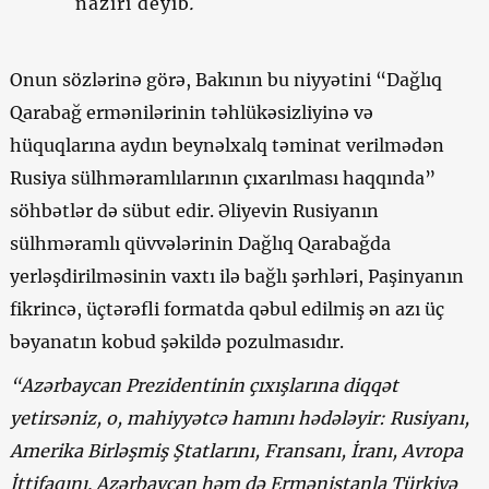
naziri deyib
.
Onun sözlərinə görə, Bakının bu niyyətini “Dağlıq
Qarabağ ermənilərinin təhlükəsizliyinə və
hüquqlarına aydın beynəlxalq təminat verilmədən
Rusiya sülhməramlılarının çıxarılması haqqında”
söhbətlər də sübut edir. Əliyevin Rusiyanın
sülhməramlı qüvvələrinin Dağlıq Qarabağda
yerləşdirilməsinin vaxtı ilə bağlı şərhləri, Paşinyanın
fikrincə, üçtərəfli formatda qəbul edilmiş ən azı üç
bəyanatın kobud şəkildə pozulmasıdır.
“Azərbaycan Prezidentinin çıxışlarına diqqət
yetirsəniz, o, mahiyyətcə hamını hədələyir: Rusiyanı,
Amerika Birləşmiş Ştatlarını, Fransanı, İranı, Avropa
İttifaqını. Azərbaycan həm də Ermənistanla Türkiyə