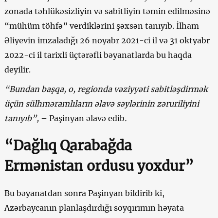
zonada təhlükəsizliyin və sabitliyin təmin edilməsinə
“mühüm töhfə” verdiklərini şəxsən tanıyıb. İlham
Əliyevin imzaladığı 26 noyabr 2021-ci il və 31 oktyabr
2022-ci il tarixli üçtərəfli bəyanatlarda bu haqda
deyilir.
“Bundan başqa, o, regionda vəziyyəti sabitləşdirmək
üçün sülhməramlıların əlavə səylərinin zəruriliyini
tanıyıb”,
– Paşinyan əlavə edib
.
“Dağlıq Qarabağda
Ermənistan ordusu yoxdur”
Bu bəyanatdan sonra Paşinyan bildirib ki,
Azərbaycanın planlaşdırdığı soyqırımın həyata