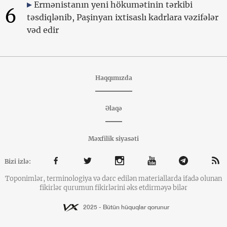
Ermənistanın yeni hökumətinin tərkibi
6
təsdiqlənib, Paşinyan ixtisaslı kadrlara vəzifələr
vəd edir
Haqqımızda
Əlaqə
Məxfilik siyasəti
Bizi izlə:
Toponimlər, terminologiya və dərc edilən materiallarda ifadə olunan
fikirlər qurumun fikirlərini əks etdirməyə bilər
2025 - Bütün hüquqlar qorunur