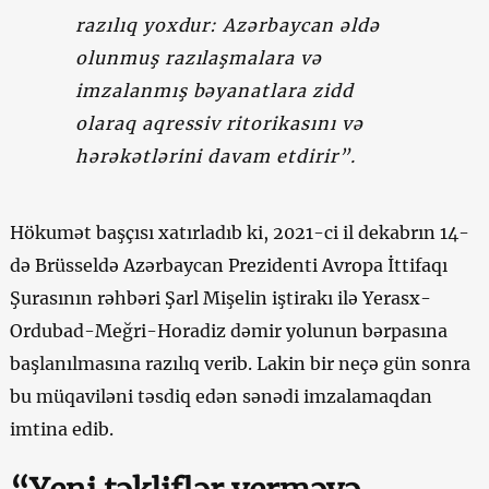
razılıq yoxdur: Azərbaycan əldə
olunmuş razılaşmalara və
imzalanmış bəyanatlara zidd
olaraq aqressiv ritorikasını və
hərəkətlərini davam etdirir”.
Hökumət başçısı xatırladıb ki, 2021-ci il dekabrın 14-
də Brüsseldə Azərbaycan Prezidenti Avropa İttifaqı
Şurasının rəhbəri Şarl Mişelin iştirakı ilə Yerasx-
Ordubad-Meğri-Horadiz dəmir yolunun bərpasına
başlanılmasına razılıq verib. Lakin bir neçə gün sonra
bu müqaviləni təsdiq edən sənədi imzalamaqdan
imtina edib.