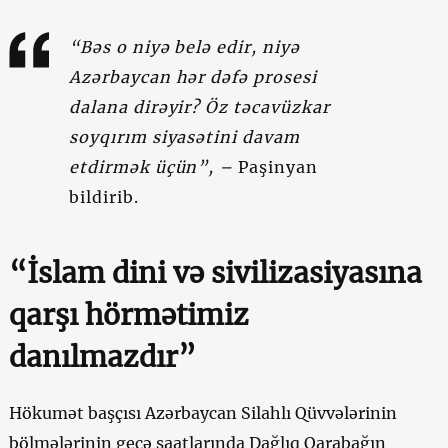
“Bəs o niyə belə edir, niyə
Azərbaycan hər dəfə prosesi
dalana dirəyir? Öz təcavüzkar
soyqırım siyasətini davam
etdirmək üçün”, –
Paşinyan
bildirib.
“İslam dini və sivilizasiyasına
qarşı hörmətimiz
danılmazdır”
Hökumət başçısı Azərbaycan Silahlı Qüvvələrinin
bölmələrinin gecə saatlarında Dağlıq Qarabağın