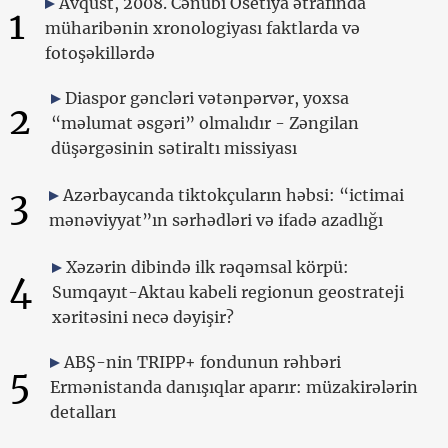
Avqust, 2008. Cənubi Osetiya ətrafında
1
müharibənin xronologiyası faktlarda və
fotoşəkillərdə
Diaspor gəncləri vətənpərvər, yoxsa
2
“məlumat əsgəri” olmalıdır - Zəngilan
düşərgəsinin sətiraltı missiyası
3
Azərbaycanda tiktokçuların həbsi: “ictimai
mənəviyyat”ın sərhədləri və ifadə azadlığı
Xəzərin dibində ilk rəqəmsal körpü:
4
Sumqayıt-Aktau kabeli regionun geostrateji
xəritəsini necə dəyişir?
ABŞ-nin TRIPP+ fondunun rəhbəri
5
Ermənistanda danışıqlar aparır: müzakirələrin
detalları