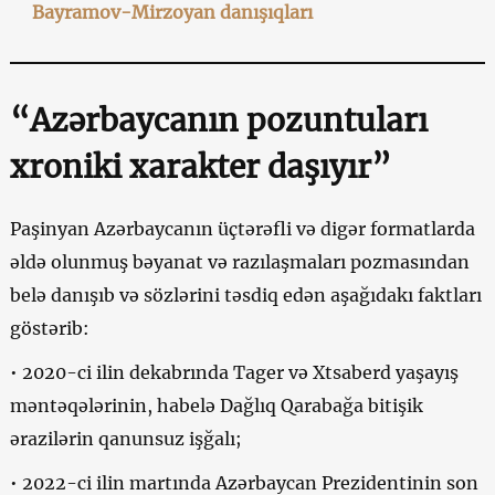
Bayramov-Mirzoyan danışıqları
“Azərbaycanın pozuntuları
xroniki xarakter daşıyır”
Paşinyan Azərbaycanın üçtərəfli və digər formatlarda
əldə olunmuş bəyanat və razılaşmaları pozmasından
belə danışıb və sözlərini təsdiq edən aşağıdakı faktları
göstərib:
• 2020-ci ilin dekabrında Tager və Xtsaberd yaşayış
məntəqələrinin, habelə Dağlıq Qarabağa bitişik
ərazilərin qanunsuz işğalı;
• 2022-ci ilin martında Azərbaycan Prezidentinin son