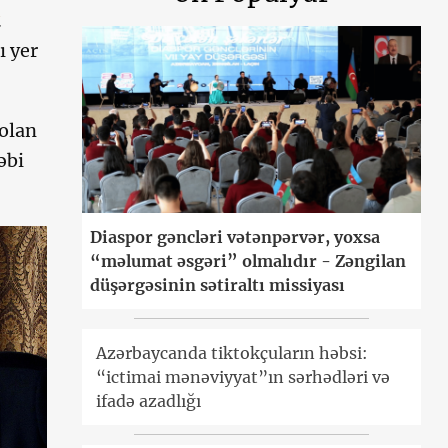
.
 yer
 olan
əbi
Diaspor gəncləri vətənpərvər, yoxsa
“məlumat əsgəri” olmalıdır - Zəngilan
düşərgəsinin sətiraltı missiyası
Azərbaycanda tiktokçuların həbsi:
“ictimai mənəviyyat”ın sərhədləri və
ifadə azadlığı