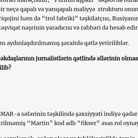
ir neçə qapalı və yarıqapalı maliyyə strukturu onun
Priqojini həm də “trol fabriki” təşkilatçısı, Rusiyanı
əşviqat nəşrinin yaradıcısı və rəhbəri də hesab edir
am aydınlaşdırılmamış şəraitdə qətlə yetiriliblər.
əkdaşlarının jurnalistlərin qətlində əllərinin olmas
ilib?
n MAR-a səfərinin təşkilində şəxsiyyəti indiyə qədər
ilməmiş “Martin” kod adlı “fikser” əsas rol oynay