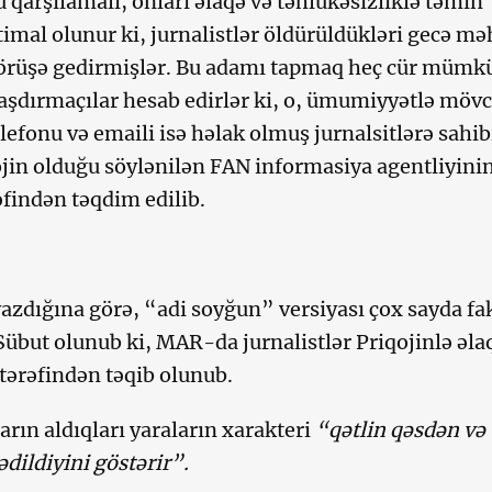
 qarşılamalı, onları əlaqə və təhlükəsizliklə təmin
timal olunur ki, jurnalistlər öldürüldükləri gecə mə
örüşə gedirmişlər. Bu adamı tapmaq heç cür mümk
aşdırmaçılar hesab edirlər ki, o, ümumiyyətlə möv
lefonu və emaili isə həlak olmuş jurnalsitlərə sahi
jin olduğu söylənilən FAN informasiya agentliyini
findən təqdim edilib.
zdığına görə, “adi soyğun” versiyası çox sayda fa
 Sübut olunub ki, MAR-da jurnalistlər Priqojinlə əla
 tərəfindən təqib olunub.
rın aldıqları yaraların xarakteri
“qətlin qəsdən və
dildiyini göstərir”.