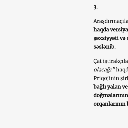
3.
Araşdırmaçıla
haqda versiya
şəxsiyyəti v
səslənib.
Çat iştirakçıl
olacağı”
haqda
Priqojinin şir
bağlı yalan v
doğmalarının
orqanlarının 