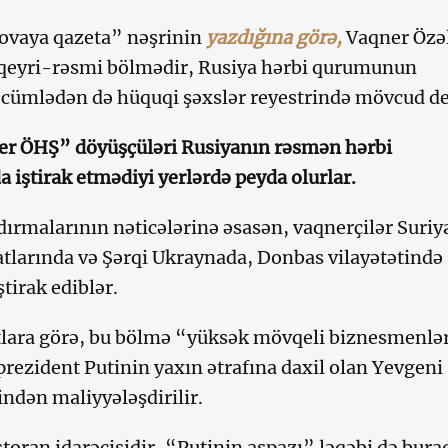
ovaya qazeta” nəşrinin
yazdığına görə,
Vaqner Özə
 qeyri-rəsmi bölmədir, Rusiya hərbi qurumunun
 cümlədən də hüquqi şəxslər reyestrində mövcud de
 ÖHŞ” döyüşçüləri Rusiyanın rəsmən hərbi
a iştirak etmədiyi yerlərdə peyda olurlar.
şdırmalarının nəticələrinə əsasən, vaqnerçilər Suriy
tlarında və Şərqi Ukraynada, Donbas vilayətətində
tirak ediblər.
lara görə, bu bölmə “yüksək mövqeli biznesmenlər
rezident Putinin yaxın ətrafına daxil olan Yevgeni
indən maliyyələşdirilir.
toran idarəçisidir, “Putinin aşpazı” ləqəbi də bur