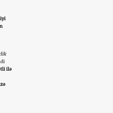
iyi
in
lik
ndi
li ilə
izə