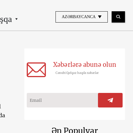
şqa
AZƏRBAYCANCA
Xəbərlərə abunə olun
Cənubi Qafqaz haqda xəbərlər
l
da
Ən Populyar