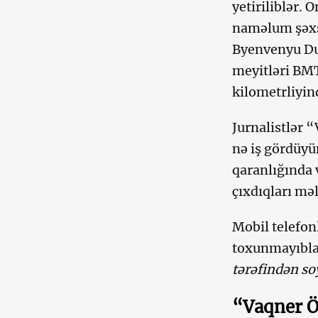
yetiriliblər.
naməlum şəxsl
Byenvenyu Duo
meyitləri BMT
kilometrliyind
Jurnalistlər 
nə iş gördüyü
qaranlığında 
çıxdıqları mə
Mobil telefonl
toxunmayıbla
tərəfindən s
“Vaqner Ö