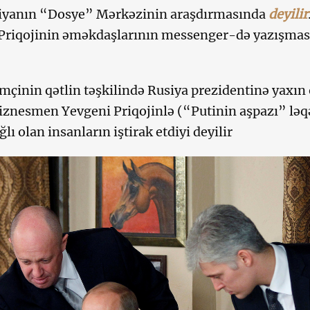
iyanın “Dosye” Mərkəzinin araşdırmasında
deyilir
Priqojinin əməkdaşlarının messenger-də yazışması
çinin qətlin təşkilində Rusiya prezidentinə yaxın
iznesmen Yevgeni Priqojinlə (“Putinin aşpazı” ləq
ğlı olan insanların iştirak etdiyi deyilir