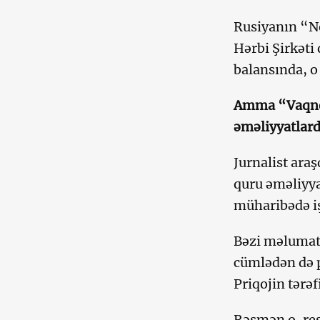
Rusiyanın “N
Hərbi Şirkəti
balansında, o
Amma “Vaqner
əməliyyatlard
Jurnalist ara
quru əməliyya
müharibədə iş
Bəzi məlumat
cümlədən də p
Priqojin tərəf
Rəsmən o, res