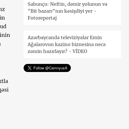
Sabunçu: Neftin, dəmir yolunun və
hz
"Bit bazarı"nın kəsişdiyi yer -
ün
Fotoreportaj
cud
binin
Azərbaycanda televiziyalar Emin
n
Ağalarovun kazino biznesinə necə
zəmin hazırlayır? - VİDEO
ktla
qəsi