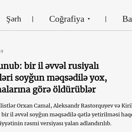
Coğrafiya
Ba
Şərh
19
nub: bir il əvvəl rusiyalı
tləri soyğun məqsədilə yox,
alarına görə öldürüblər
alistlər Orxan Camal, Aleksandr Rastorquyev və Kiri
ir il əvvəl soyğun məqsədilə qətlə yetirilməsi haq
yyətinin rəsmi versiyası yalan adlandırılıb.