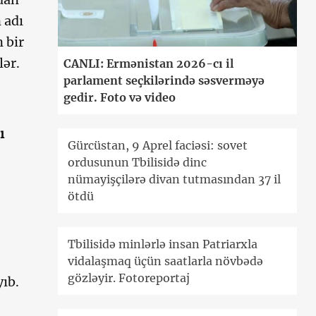
 adı
n bir
lər.
CANLI: Ermənistan 2026-cı il
parlament seçkilərində səsverməyə
gedir. Foto və video
ı
Gürcüstan, 9 Aprel faciəsi: sovet
ordusunun Tbilisidə dinc
nümayişçilərə divan tutmasından 37 il
ötdü
Tbilisidə minlərlə insan Patriarxla
vidalaşmaq üçün saatlarla növbədə
gözləyir. Fotoreportaj
ıb.