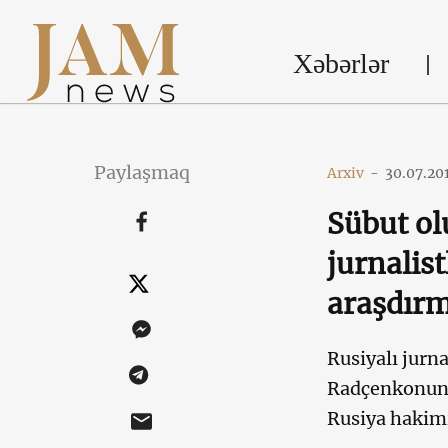
Xəbərlər
Paylaşmaq
Arxiv
-
30.07.20
Sübut olu
jurnalis
araşdırm
Rusiyalı jurn
Radçenkonun b
Rusiya hakimi