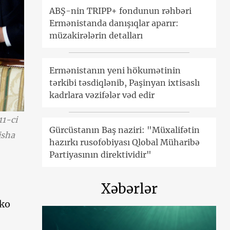
ABŞ-nin TRIPP+ fondunun rəhbəri
Ermənistanda danışıqlar aparır:
müzakirələrin detalları
Ermənistanın yeni hökumətinin
tərkibi təsdiqlənib, Paşinyan ixtisaslı
kadrlara vəzifələr vəd edir
11-ci
Gürcüstanın Baş naziri: "Müxalifətin
isha
hazırkı rusofobiyası Qlobal Müharibə
Partiyasının direktividir"
Xəbərlər
nko