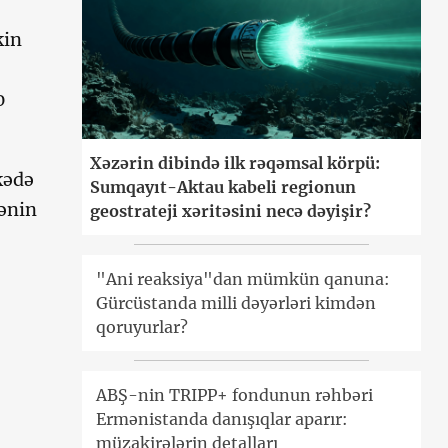
kin
0
Xəzərin dibində ilk rəqəmsal körpü:
kədə
Sumqayıt-Aktau kabeli regionun
cənin
geostrateji xəritəsini necə dəyişir?
"Ani reaksiya"dan mümkün qanuna:
Gürcüstanda milli dəyərləri kimdən
qoruyurlar?
ABŞ-nin TRIPP+ fondunun rəhbəri
Ermənistanda danışıqlar aparır:
müzakirələrin detalları