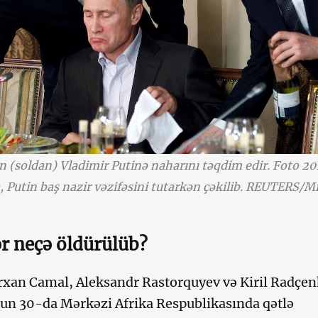
n (soldan) Vladimir Putinə naharını təqdim edir. Foto 20
, Putin baş nazir vəzifəsini tutarkən çəkilib. REUTERS/M
ər neçə öldürülüb?
Orxan Camal, Aleksandr Rastorquyev və Kiril Radçe
ulun 30-da Mərkəzi Afrika Respublikasında qətlə