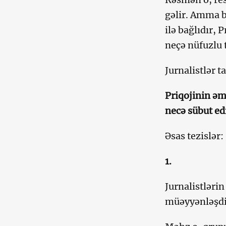
gəlir. Amma b
ilə bağlıdır, 
neçə nüfuzlu t
Jurnalistlər t
Priqojinin əm
necə sübut ed
Əsas tezislər:
1.
Jurnalistləri
müəyyənləşdir