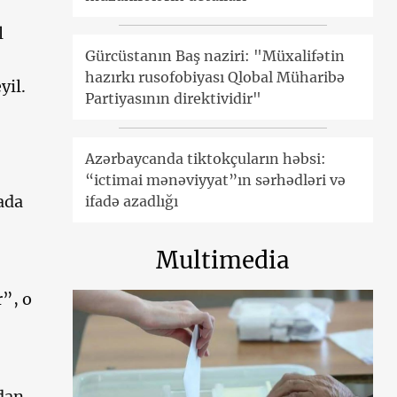
l
Gürcüstanın Baş naziri: "Müxalifətin
hazırkı rusofobiyası Qlobal Müharibə
yil.
Partiyasının direktividir"
Azərbaycanda tiktokçuların həbsi:
“ictimai mənəviyyat”ın sərhədləri və
ada
ifadə azadlığı
Multimedia
”, o
adan