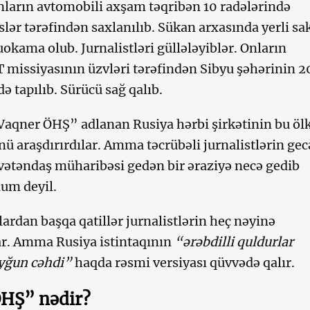
 Onların avtomobili axşam təqribən 10 radələrində
ər tərəfindən saxlanılıb. Sükan arxasında yerli sa
kama olub. Jurnalistləri güllələyiblər. Onların
 missiyasının üzvləri tərəfindən Sibyu şəhərinin 2
ə tapılıb. Sürücü sağ qalıb.
“Vaqner ÖHŞ” adlanan Rusiya hərbi şirkətinin bu öl
nü araşdırırdılar. Amma təcrübəli jurnalistlərin ge
vətəndaş müharibəsi gedən bir əraziyə necə gedib
lum deyil.
ardan başqa qatillər jurnalistlərin heç nəyinə
r. Amma Rusiya istintaqının
“ərəbdilli quldurlar
oyğun cəhdi”
haqda rəsmi versiyası qüvvədə qalır.
HŞ” nədir?