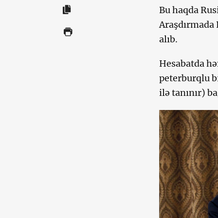
Bu haqda Rus
Araşdırmada 
alıb.
Hesabatda həm
peterburqlu b
ilə tanınır) ba