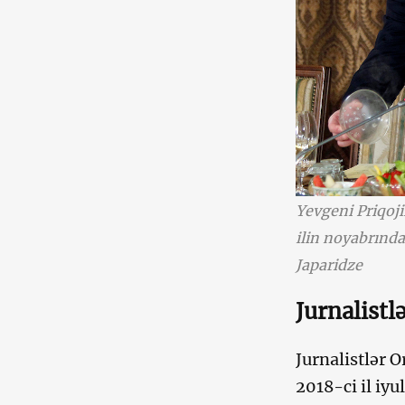
Yevgeni Priqoji
ilin noyabrında
Japaridze
Jurnalistl
Jurnalistlər 
2018-ci il iy