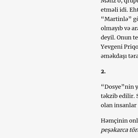
Məhz o, qrupu
etməli idi. Eh
“Martinlə” g
olmayıb və ar
deyil. Onun te
Yevgeni Priqo
əməkdaşı tərə
2.
“Dosye”nin ya
təkzib edilir.
olan insanlar
Həmçinin onla
peşəkarca törə