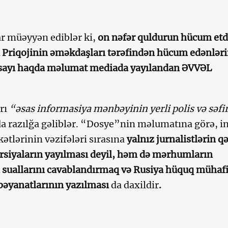
r müəyyən ediblər ki,
on nəfər quldurun hücum etd
 Priqojinin əməkdaşları tərəfindən hücum edənlər
ə sayı haqda məlumat mediada yayılandan ƏVVƏL
arı
“əsas informasiya mənbəyinin yerli polis və səfir
 razılğa gəliblər. “Dosye”nin məlumatına görə, i
kətlərinin vəzifələri sırasına
yalnız jurnalistlərin qət
ersiyaların yayılması deyil, həm də mərhumların
 suallarını cavablandırmaq və Rusiya hüquq mühaf
bəyanatlarının yazılması
da daxildir
.