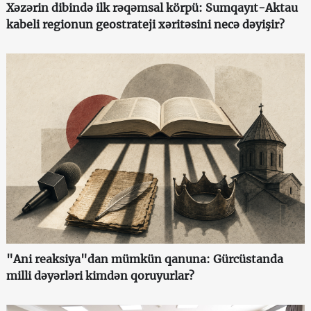
Xəzərin dibində ilk rəqəmsal körpü: Sumqayıt-Aktau
kabeli regionun geostrateji xəritəsini necə dəyişir?
"Ani reaksiya"dan mümkün qanuna: Gürcüstanda
milli dəyərləri kimdən qoruyurlar?