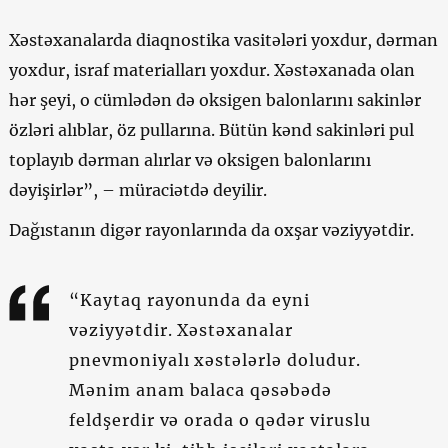
Xəstəxanalarda diaqnostika vasitələri yoxdur, dərman
yoxdur, israf materialları yoxdur. Xəstəxanada olan
hər şeyi, o cümlədən də oksigen balonlarını sakinlər
özləri alıblar, öz pullarına. Bütün kənd sakinləri pul
toplayıb dərman alırlar və oksigen balonlarını
dəyişirlər”, – müraciətdə deyilir.
Dağıstanın digər rayonlarında da oxşar vəziyyətdir.
“Kaytaq rayonunda da eyni
vəziyyətdir. Xəstəxanalar
pnevmoniyalı xəstələrlə doludur.
Mənim anam balaca qəsəbədə
feldşerdir və orada o qədər viruslu