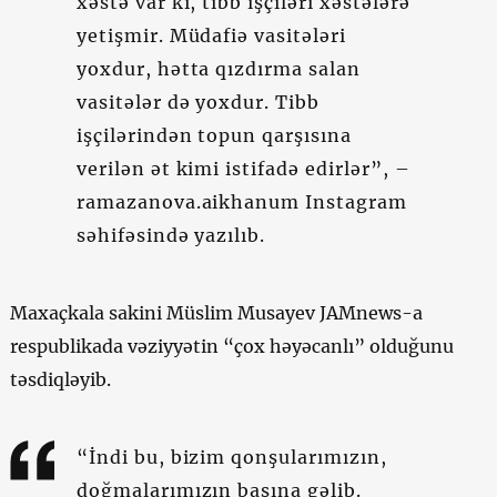
xəstə var ki, tibb işçiləri xəstələrə
yetişmir. Müdafiə vasitələri
yoxdur, hətta qızdırma salan
vasitələr də yoxdur. Tibb
işçilərindən topun qarşısına
verilən ət kimi istifadə edirlər”, –
ramazanova.aikhanum Instagram
səhifəsində yazılıb.
Maxaçkala sakini Müslim Musayev JAMnews-a
respublikada vəziyyətin “çox həyəcanlı” olduğunu
təsdiqləyib.
“İndi bu, bizim qonşularımızın,
doğmalarımızın başına gəlib.