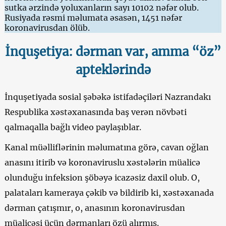
sutka ərzində yoluxanların sayı 10102 nəfər olub.
Rusiyada rəsmi məlumata əsasən, 1451 nəfər
koronavirusdan ölüb.
İnquşetiya: dərman var, amma “öz”
apteklərində
İnquşetiyada sosial şəbəkə istifadəçiləri Nazrandakı
Respublika xəstəxanasında baş verən növbəti
qalmaqalla bağlı video paylaşıblar.
Kanal müəlliflərinin məlumatına görə, cavan oğlan
anasını itirib və koronaviruslu xəstələrin müalicə
olunduğu infeksion şöbəyə icazəsiz daxil olub. O,
palataları kameraya çəkib və bildirib ki, xəstəxanada
dərman çatışmır, o, anasının koronavirusdan
müalicəsi üçün dərmanları özü alırmış.