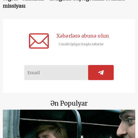
missiyası
Xəbərlərə abunə olun
Cənubi Qafqaz haqda xəbərlər
Ən Populyar