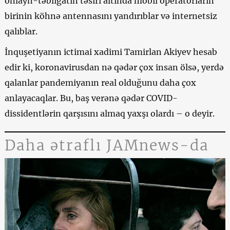
onlayn-təbliğatın təsiri altında mobil operatorların
birinin köhnə antennasını yandırıblar və internetsiz
qalıblar.
İnquşetiyanın ictimai xadimi Tamirlan Akiyev hesab
edir ki, koronavirusdan nə qədər çox insan ölsə, yerdə
qalanlar pandemiyanın real olduğunu daha çox
anlayacaqlar. Bu, baş verənə qədər COVID-
dissidentlərin qarşısını almaq yaxşı olardı – o deyir.
Daha ətraflı JAMnews-da