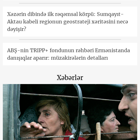
Xəzərin dibində ilk rəqəmsal körpü: Sumqayıt-
Aktau kabeli regionun geostrateji xəritəsini necə
dəyişir?
ABŞ-nin TRIPP+ fondunun rəhbəri Ermənistanda
danışıqlar aparır: müzakirələrin detalları
Xəbərlər