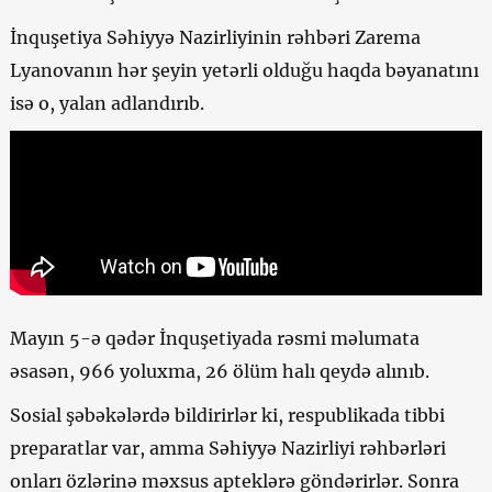
İnquşetiya Səhiyyə Nazirliyinin rəhbəri Zarema
Lyanovanın hər şeyin yetərli olduğu haqda bəyanatını
isə o, yalan adlandırıb.
Mayın 5-ə qədər İnquşetiyada rəsmi məlumata
əsasən, 966 yoluxma, 26 ölüm halı qeydə alınıb.
Sosial şəbəkələrdə bildirirlər ki, respublikada tibbi
preparatlar var, amma Səhiyyə Nazirliyi rəhbərləri
onları özlərinə məxsus apteklərə göndərirlər. Sonra