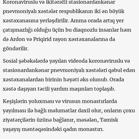
Koronaviruslu və ikitərəfli stasionardankənar
pnevmoniyalı xəstələr respublikanın iki ən böyük
xəstəxanasına yerləşdirilir. Amma orada artıq yer
çatışmazlığı olduğu üçün bu diaqnozlu insanlar həm
də Ardon və Priqirid rayon xəstəxanalarına da
göndərilir.
Sosial şəbəkələrdə yayılan videoda koronaviruslu və
stasionardankənar pnevmoniyalı xəstələri qəbul edən
xəstəxanalardan birinin həyəti əks olunub. Orada
xəstə daşıyan təcili yardım maşınları toplaşıb.
Keşişlərin yoluxması və virusun monastırlarda
yayılması ilə bağlı məlumatlar daxil olur, onların çoxu
ziyatərçilərin üzünə bağlanır, məsələn, Tamisk
yaşayış məntəqəsindəki qadın monastırı.