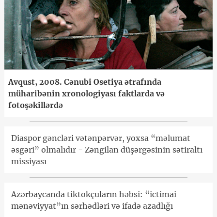
Avqust, 2008. Cənubi Osetiya ətrafında
müharibənin xronologiyası faktlarda və
fotoşəkillərdə
Diaspor gəncləri vətənpərvər, yoxsa “məlumat
əsgəri” olmalıdır - Zəngilan düşərgəsinin sətiraltı
missiyası
Azərbaycanda tiktokçuların həbsi: “ictimai
mənəviyyat”ın sərhədləri və ifadə azadlığı