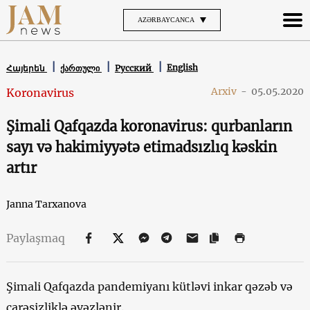
AZƏRBAYCANCA
English
Հայերեն
ქართული
Русский
Arxiv
-
05.05.2020
Koronavirus
Şimali Qafqazda koronavirus: qurbanların
sayı və hakimiyyətə etimadsızlıq kəskin
artır
Janna Tarxanova
Paylaşmaq
Şimali Qafqazda pandemiyanı kütləvi inkar qəzəb və
çarəsizliklə əvəzlənir.