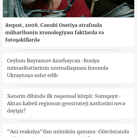
Avqust, 2008. Cənubi Osetiya ətrafında
müharibənin xronologiyası faktlarda və
fotoşəkillərdə
Ceyhun Bayramov Azərbaycan-Rusiya
münasibətlərinin normallaşması fonunda
Ukraynaya səfər edib
Xəzərin dibində ilk rəqəmsal körpü: Sumqayıt-
Aktau kabeli regionun geostrateji xəritəsini necə
dəyişir?
"Ani reaksiya"dan mümkün qanuna: Gürcüstanda