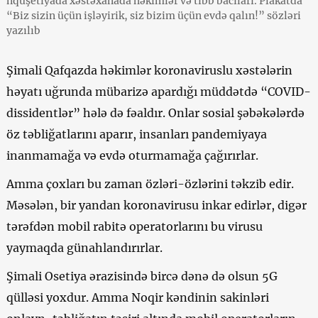
nquşetiyada xəstəxanada həkimlər və tibb bacıları. Plakatda
“Biz sizin üçün işləyirik, siz bizim üçün evdə qalın!” sözləri
yazılıb
Şimali Qafqazda həkimlər koronaviruslu xəstələrin
həyatı uğrunda mübarizə apardığı müddətdə “COVID-
dissidentlər” hələ də fəaldır. Onlar sosial şəbəkələrdə
öz təbliğatlarını aparır, insanları pandemiyaya
inanmamağa və evdə oturmamağa çağırırlar.
Amma çoxları bu zaman özləri-özlərini təkzib edir.
Məsələn, bir yandan koronavirusu inkar edirlər, digər
tərəfdən mobil rabitə operatorlarını bu virusu
yaymaqda günahlandırırlar.
Şimali Osetiya ərazisində bircə dənə də olsun 5G
qülləsi yoxdur. Amma Noqir kəndinin sakinləri