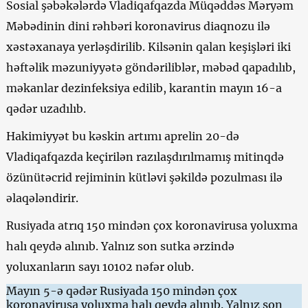
Sosial şəbəkələrdə Vladiqafqazda Müqəddəs Məryəm
Məbədinin dini rəhbəri koronavirus diaqnozu ilə
xəstəxanaya yerləşdirilib. Kilsənin qalan keşişləri iki
həftəlik məzuniyyətə göndəriliblər, məbəd qapadılıb,
məkanlar dezinfeksiya edilib, karantin mayın 16-a
qədər uzadılıb.
Hakimiyyət bu kəskin artımı aprelin 20-də
Vladiqafqazda keçirilən razılaşdırılmamış mitinqdə
özünütəcrid rejiminin kütləvi şəkildə pozulması ilə
əlaqələndirir.
Rusiyada atrıq 150 mindən çox koronavirusa yoluxma
halı qeydə alınıb. Yalnız son sutka ərzində
yoluxanların sayı 10102 nəfər olub.
Mayın 5-ə qədər Rusiyada 150 mindən çox
koronavirusa yoluxma halı qeydə alınıb. Yalnız son