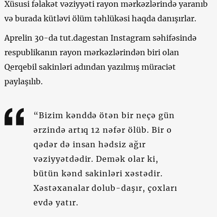
Xüsusi fəlakət vəziyyəti rayon mərkəzlərində yaranıb
və burada kütləvi ölüm təhlükəsi haqda danışırlar.
Aprelin 30-da tut.dagestan Instagram səhifəsində
respublikanın rayon mərkəzlərindən biri olan
Qerqebil sakinləri adından yazılmış müraciət
paylaşılıb.
“Bizim kənddə ötən bir neçə gün
ərzində artıq 12 nəfər ölüb. Bir o
qədər də insan hədsiz ağır
vəziyyətdədir. Demək olar ki,
bütün kənd sakinləri xəstədir.
Xəstəxanalar dolub-daşır, çoxları
evdə yatır.