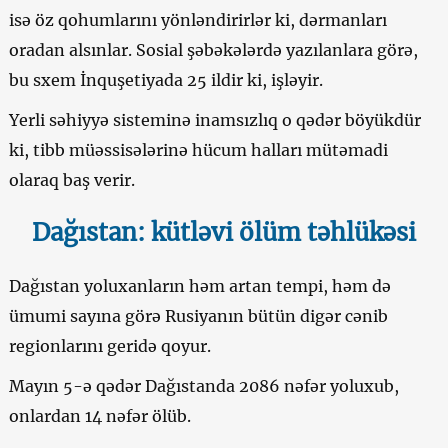
isə öz qohumlarını yönləndirirlər ki, dərmanları
oradan alsınlar. Sosial şəbəkələrdə yazılanlara görə,
bu sxem İnquşetiyada 25 ildir ki, işləyir.
Yerli səhiyyə sisteminə inamsızlıq o qədər böyükdür
ki, tibb müəssisələrinə hücum halları mütəmadi
olaraq baş verir.
Dağıstan: kütləvi ölüm təhlükəsi
Dağıstan yoluxanların həm artan tempi, həm də
ümumi sayına görə Rusiyanın bütün digər cənib
regionlarını geridə qoyur.
Mayın 5-ə qədər Dağıstanda 2086 nəfər yoluxub,
onlardan 14 nəfər ölüb.