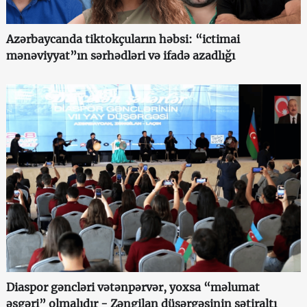
Azərbaycanda tiktokçuların həbsi: “ictimai
mənəviyyat”ın sərhədləri və ifadə azadlığı
Diaspor gəncləri vətənpərvər, yoxsa “məlumat
əsgəri” olmalıdır - Zəngilan düşərgəsinin sətiraltı