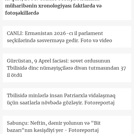
müharibənin xronologiyası faktlarda və
fotoşəkillərdə
CANLI: Ermənistan 2026-cı il parlament
seçkilərində səsverməyə gedir. Foto və video
Gürcüstan, 9 Aprel faciəsi: sovet ordusunun
Tbilisidə dinc nümayişçilərə divan tutmasından 37
il ötdü
Tbilisidə minlərlə insan Patriarxla vidalaşmaq
üçün saatlarla növbədə gözləyir. Fotoreportaj
Sabunçu: Neftin, dəmir yolunun və "Bit
bazarı"nın kəsişdiyi yer - Fotoreportaj