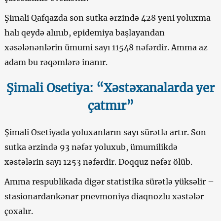
Şimali Qafqazda son sutka ərzində 428 yeni yoluxma
halı qeydə alınıb, epidemiya başlayandan
xəsələnənlərin ümumi sayı 11548 nəfərdir. Amma az
adam bu rəqəmlərə inanır.
Şimali Osetiya: “Xəstəxanalarda yer
çatmır”
Şimali Osetiyada yoluxanların sayı sürətlə artır. Son
sutka ərzində 93 nəfər yoluxub, ümumilikdə
xəstələrin sayı 1253 nəfərdir. Doqquz nəfər ölüb.
Amma respublikada digər statistika sürətlə yüksəlir –
stasionardankənar pnevmoniya diaqnozlu xəstələr
çoxalır.