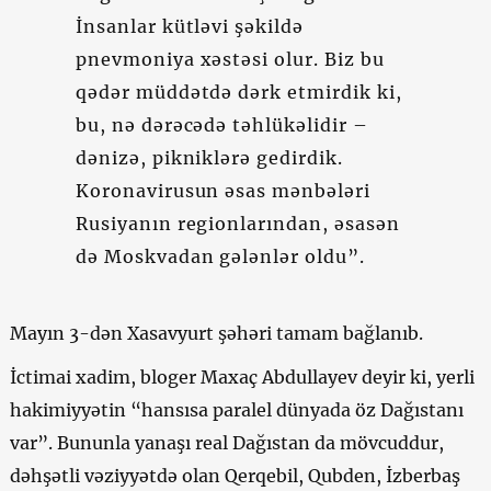
İnsanlar kütləvi şəkildə
pnevmoniya xəstəsi olur. Biz bu
qədər müddətdə dərk etmirdik ki,
bu, nə dərəcədə təhlükəlidir –
dənizə, pikniklərə gedirdik.
Koronavirusun əsas mənbələri
Rusiyanın regionlarından, əsasən
də Moskvadan gələnlər oldu”.
Mayın 3-dən Xasavyurt şəhəri tamam bağlanıb.
İctimai xadim, bloger Maxaç Abdullayev deyir ki, yerli
hakimiyyətin “hansısa paralel dünyada öz Dağıstanı
var”. Bununla yanaşı real Dağıstan da mövcuddur,
dəhşətli vəziyyətdə olan Qerqebil, Qubden, İzberbaş