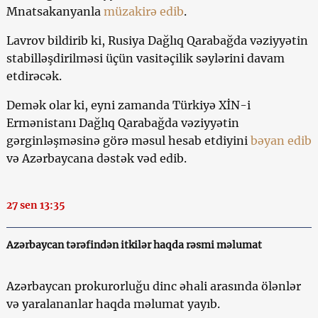
Mnatsakanyanla
müzakirə edib
.
Lavrov bildirib ki, Rusiya Dağlıq Qarabağda vəziyyətin
stabilləşdirilməsi üçün vasitəçilik səylərini davam
etdirəcək.
Demək olar ki, eyni zamanda Türkiyə XİN-i
Ermənistanı Dağlıq Qarabağda vəziyyətin
gərginləşməsinə görə məsul hesab etdiyini
bəyan edib
və Azərbaycana dəstək vəd edib.
27 sen 13:35
Azərbaycan tərəfindən itkilər haqda rəsmi məlumat
Azərbaycan prokurorluğu dinc əhali arasında ölənlər
və yaralananlar haqda məlumat yayıb.