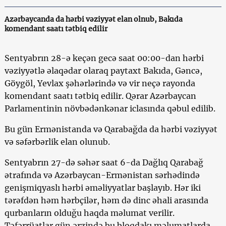
Azərbaycanda da hərbi vəziyyət elan olnub, Bakıda
komendant saatı tətbiq edilir
Sentyabrın 28-ə keçən gecə saat 00:00-dan hərbi
vəziyyətlə əlaqədar olaraq paytaxt Bakıda, Gəncə,
Göygöl, Yevlax şəhərlərində və vir neçə rayonda
komendant saatı tətbiq edilir. Qərar Azərbaycan
Parlamentinin növbədənkənar iclasında qəbul edilib.
Bu gün Ermənistanda və Qarabağda da hərbi vəziyyət
və səfərbərlik elan olunub.
Sentyabrın 27-də səhər saat 6-da Dağlıq Qarabağ
ətrafında və Azərbaycan-Ermənistan sərhədində
genişmiqyaslı hərbi əməliyyatlar başlayıb. Hər iki
tərəfdən həm hərbçilər, həm də dinc əhali arasında
qurbanların olduğu haqda məlumat verilir.
Təfərrüatlar gün ərzində bu bloqdakı məlumatlarda