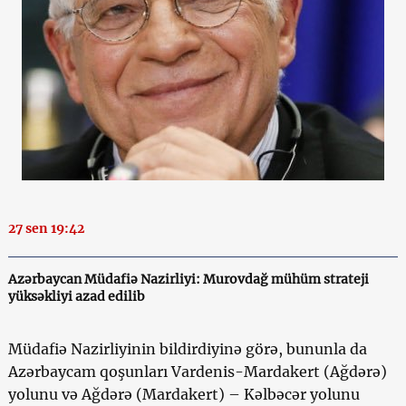
27 sen 19:42
Azərbaycan Müdafiə Nazirliyi: Murovdağ mühüm strateji
yüksəkliyi azad edilib
Müdafiə Nazirliyinin bildirdiyinə görə, bununla da
Azərbaycam qoşunları Vardenis-Mardakert (Ağdərə)
yolunu və Ağdərə (Mardakert) – Kəlbəcər yolunu