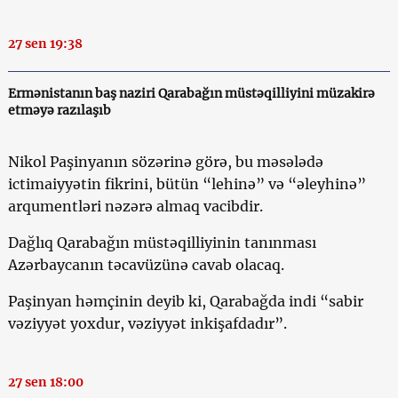
27 sen 19:38
Ermənistanın baş naziri Qarabağın müstəqilliyini müzakirə
etməyə razılaşıb
Nikol Paşinyanın sözərinə görə, bu məsələdə
ictimaiyyətin fikrini, bütün “lehinə” və “əleyhinə”
arqumentləri nəzərə almaq vacibdir.
Dağlıq Qarabağın müstəqilliyinin tanınması
Azərbaycanın təcavüzünə cavab olacaq.
Paşinyan həmçinin deyib ki, Qarabağda indi “sabir
vəziyyət yoxdur, vəziyyət inkişafdadır”.
27 sen 18:00