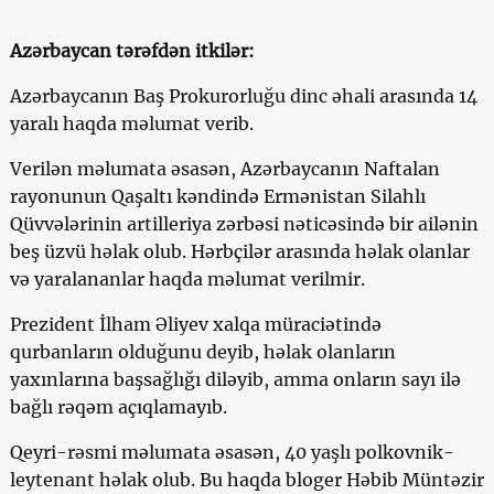
Azərbaycan tərəfdən itkilər:
Azərbaycanın Baş Prokurorluğu dinc əhali arasında 14
yaralı haqda məlumat verib.
Verilən məlumata əsasən, Azərbaycanın Naftalan
rayonunun Qaşaltı kəndində Ermənistan Silahlı
Qüvvələrinin artilleriya zərbəsi nəticəsində bir ailənin
beş üzvü həlak olub. Hərbçilər arasında həlak olanlar
və yaralananlar haqda məlumat verilmir.
Prezident İlham Əliyev xalqa müraciətində
qurbanların olduğunu deyib, həlak olanların
yaxınlarına başsağlığı diləyib, amma onların sayı ilə
bağlı rəqəm açıqlamayıb.
Qeyri-rəsmi məlumata əsasən, 40 yaşlı polkovnik-
leytenant həlak olub. Bu haqda bloger Həbib Müntəzir