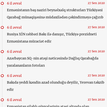
6 il əvvəl
27 Sen 2020
Ermənistanın baş naziri beynəlxalq strukturları Türkiyəni
Qarabağ münaqişəsinə müdaxilədən çəkindirməyə çağırıb
6 il əvvəl
27 Sen 2020
Rusiya XİN rəhbəri Bakı ilə danışır, Türkiyə prezidneti
Ermənistana müraciət edir
6 il əvvəl
27 Sen 2020
Azərbaycan SQ-nin atəşi nəticəsində Dağlıq Qarabağda
yaralananların fotoları
6 il əvvəl
27 Sen 2020
Bakıda yeddi kəndin azad olunduğu deyilir, Yerevan təkzib
edir
6 il əvvəl
27 Sen 2020
Ermənistan silahlı qüvvələrinin atəşi altında olan