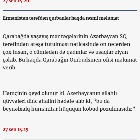
27 sen 14:20
Ermənistan tərəfdən qurbanlar haqda rəsmi məlumat
Qarabağda yaşayış məntəqələrinin Azərbaycan SQ
tərəfindən atəşə tutulması nəticəsində on nəfərdən
çox insan, o cümlədən də qadınlar və uşaqlar ziyan
çəkib. Bu haqda Qarabağın Ombudsmen ofisi məlumat
verib.
Həmçinin qeyd olunur ki, Azərbaycanın silahlı
qüvvələri dinc əhalini hədəfə alıb ki, “bu da
beynəlxalq humanitar hüququn kobud pozulmasıdır”.
27 sen 14:15