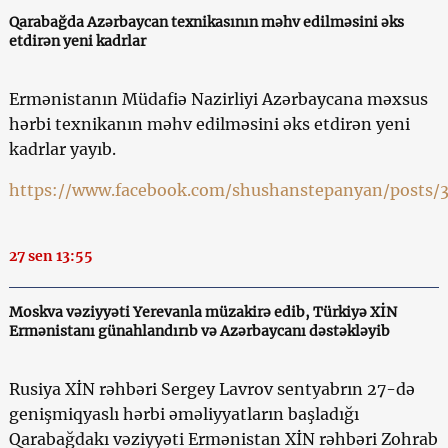
Qarabağda Azərbaycan texnikasının məhv edilməsini əks
etdirən yeni kadrlar
Ermənistanın Müdafiə Nazirliyi Azərbaycana məxsus
hərbi texnikanın məhv edilməsini əks etdirən yeni
kadrlar yayıb.
https://www.facebook.com/shushanstepanyan/posts
27 sen 13:55
Moskva vəziyyəti Yerevanla müzakirə edib, Türkiyə XİN
Ermənistanı günahlandırıb və Azərbaycanı dəstəkləyib
Rusiya XİN rəhbəri Sergey Lavrov sentyabrın 27-də
genişmiqyaslı hərbi əməliyyatların başladığı
Qarabağdakı vəziyyəti Ermənistan XİN rəhbəri Zohrab