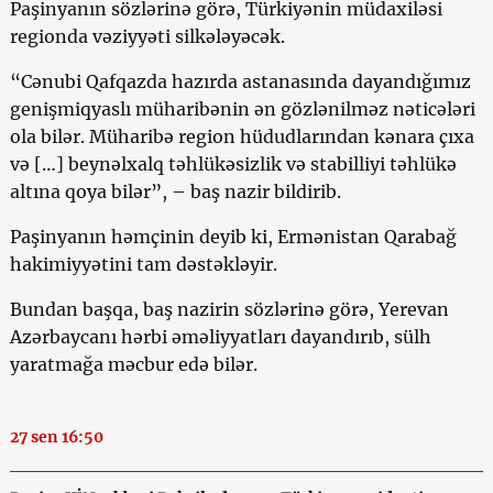
Paşinyanın sözlərinə görə, Türkiyənin müdaxiləsi
regionda vəziyyəti silkələyəcək.
“Cənubi Qafqazda hazırda astanasında dayandığımız
genişmiqyaslı müharibənin ən gözlənilməz nəticələri
ola bilər. Müharibə region hüdudlarından kənara çıxa
və […] beynəlxalq təhlükəsizlik və stabilliyi təhlükə
altına qoya bilər”, – baş nazir bildirib.
Paşinyanın həmçinin deyib ki, Ermənistan Qarabağ
hakimiyyətini tam dəstəkləyir.
Bundan başqa, baş nazirin sözlərinə görə, Yerevan
Azərbaycanı hərbi əməliyyatları dayandırıb, sülh
yaratmağa məcbur edə bilər.
27 sen 16:50