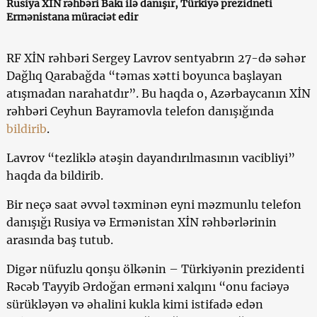
Rusiya XİN rəhbəri Bakı ilə danışır, Türkiyə prezidneti
Ermənistana müraciət edir
RF XİN rəhbəri Sergey Lavrov sentyabrın 27-də səhər
Dağlıq Qarabağda “təmas xətti boyunca başlayan
atışmadan narahatdır”. Bu haqda o, Azərbaycanın XİN
rəhbəri Ceyhun Bayramovla telefon danışığında
bildirib
.
Lavrov “tezliklə atəşin dayandırılmasının vacibliyi”
haqda da bildirib.
Bir neçə saat əvvəl təxminən eyni məzmunlu telefon
danışığı Rusiya və Ermənistan XİN rəhbərlərinin
arasında baş tutub.
Digər nüfuzlu qonşu ölkənin – Türkiyənin prezidenti
Rəcəb Tayyib Ərdoğan erməni xalqını “onu faciəyə
sürükləyən və əhalini kukla kimi istifadə edən