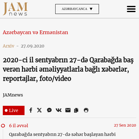
AZƏRBAYCANCA
Azərbaycan və Ermənistan
Arxiv
-
27.09.2020
2020-ci il sentyabrın 27-də Qarabağda baş
verən hərbi əməliyyatlarla bağlı xəbərlər,
reportajlar, foto/video
JAMnews
Live
6 il əvvəl
27 Sen 2020
Qarabağda sentyabrın 27-də səhər başlayan hərbi