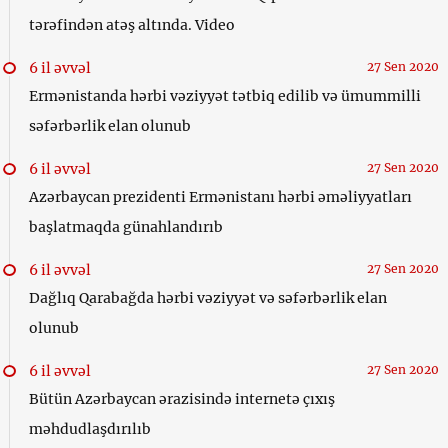
tərəfindən atəş altında. Video
6 il əvvəl
27 Sen 2020
Ermənistanda hərbi vəziyyət tətbiq edilib və ümummilli
səfərbərlik elan olunub
6 il əvvəl
27 Sen 2020
Azərbaycan prezidenti Ermənistanı hərbi əməliyyatları
başlatmaqda günahlandırıb
6 il əvvəl
27 Sen 2020
Dağlıq Qarabağda hərbi vəziyyət və səfərbərlik elan
olunub
6 il əvvəl
27 Sen 2020
Bütün Azərbaycan ərazisində internetə çıxış
məhdudlaşdırılıb