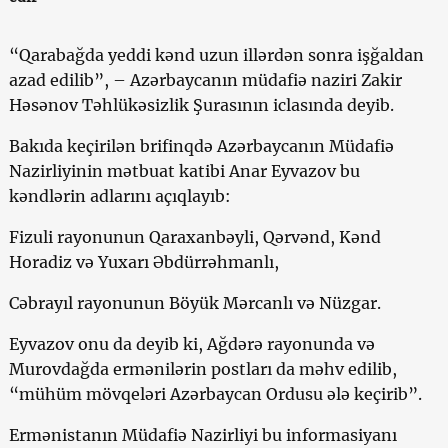
“Qarabağda yeddi kənd uzun illərdən sonra işğaldan
azad edilib”, – Azərbaycanın müdafiə naziri Zakir
Həsənov Təhlükəsizlik Şurasının iclasında deyib.
Bakıda keçirilən brifinqdə Azərbaycanın Müdafiə
Nazirliyinin mətbuat katibi Anar Eyvazov bu
kəndlərin adlarını açıqlayıb:
Fizuli rayonunun Qaraxanbəyli, Qərvənd, Kənd
Horadiz və Yuxarı Əbdürrəhmanlı,
Cəbrayıl rayonunun Böyük Mərcanlı və Nüzgar.
Eyvazov onu da deyib ki, Ağdərə rayonunda və
Murovdağda ermənilərin postları da məhv edilib,
“mühüm mövqeləri Azərbaycan Ordusu ələ keçirib”.
Ermənistanın Müdafiə Nazirliyi bu informasiyanı