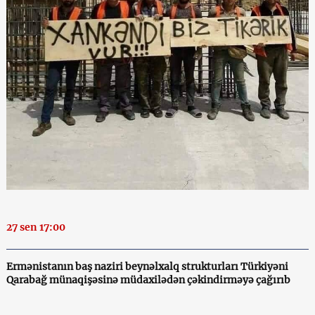
27 sen 17:00
Ermənistanın baş naziri beynəlxalq strukturları Türkiyəni
Qarabağ münaqişəsinə müdaxilədən çəkindirməyə çağırıb