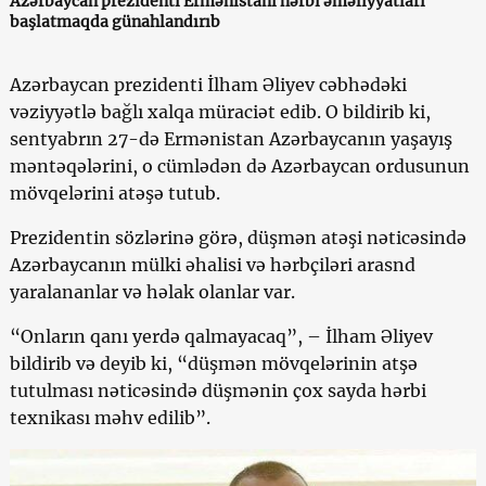
Azərbaycan prezidenti Ermənistanı hərbi əməliyyatları
başlatmaqda günahlandırıb
Azərbaycan prezidenti İlham Əliyev cəbhədəki
vəziyyətlə bağlı xalqa müraciət edib. O bildirib ki,
sentyabrın 27-də Ermənistan Azərbaycanın yaşayış
məntəqələrini, o cümlədən də Azərbaycan ordusunun
mövqelərini atəşə tutub.
Prezidentin sözlərinə görə, düşmən atəşi nəticəsində
Azərbaycanın mülki əhalisi və hərbçiləri arasnd
yaralananlar və həlak olanlar var.
“Onların qanı yerdə qalmayacaq”, – İlham Əliyev
bildirib və deyib ki, “düşmən mövqelərinin atşə
tutulması nəticəsində düşmənin çox sayda hərbi
texnikası məhv edilib”.