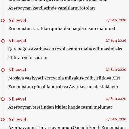
Azərbaycan kəndlərində yaralıların fotoları
6 il əvvəl
27 Sen 2020
Ermənistan tərəfdən qurbanlar haqda rəsmi məlumat
6 il əvvəl
27 Sen 2020
Qarabağda Azərbaycan texnikasının məhv edilməsini əks
etdirən yeni kadrlar
6 il əvvəl
27 Sen 2020
Moskva vəziyyəti Yerevanla müzakirə edib, Türkiyə XİN
Ermənistanı günahlandırıb və Azərbaycanı dəstəkləyib
6 il əvvəl
27 Sen 2020
Azərbaycan tərəfindən itkilər haqda rəsmi məlumat
6 il əvvəl
27 Sen 2020
Azərbaycanın Tərtər rayonunun Qapanlı kəndi Ermənistan