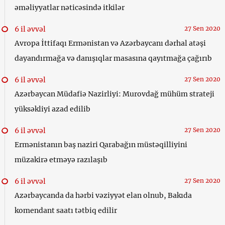
əməliyyatlar nəticəsində itkilər
6 il əvvəl
27 Sen 2020
Avropa İttifaqı Ermənistan və Azərbaycanı dərhal atəşi
dayandırmağa və danışıqlar masasına qayıtmağa çağırıb
6 il əvvəl
27 Sen 2020
Azərbaycan Müdafiə Nazirliyi: Murovdağ mühüm strateji
yüksəkliyi azad edilib
6 il əvvəl
27 Sen 2020
Ermənistanın baş naziri Qarabağın müstəqilliyini
müzakirə etməyə razılaşıb
6 il əvvəl
27 Sen 2020
Azərbaycanda da hərbi vəziyyət elan olnub, Bakıda
komendant saatı tətbiq edilir