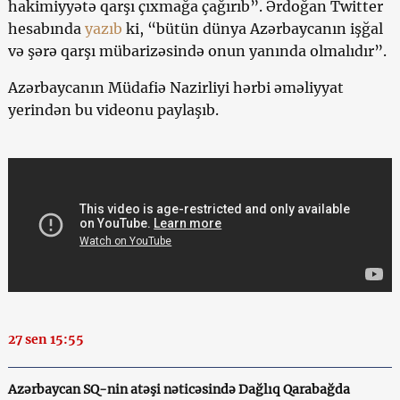
hakimiyyətə qarşı çıxmağa çağırıb”. Ərdoğan Twitter
hesabında
yazıb
ki, “bütün dünya Azərbaycanın işğal
və şərə qarşı mübarizəsində onun yanında olmalıdır”.
Azərbaycanın Müdafiə Nazirliyi hərbi əməliyyat
yerindən bu videonu paylaşıb.
27 sen 15:55
Azərbaycan SQ-nin atəşi nəticəsində Dağlıq Qarabağda