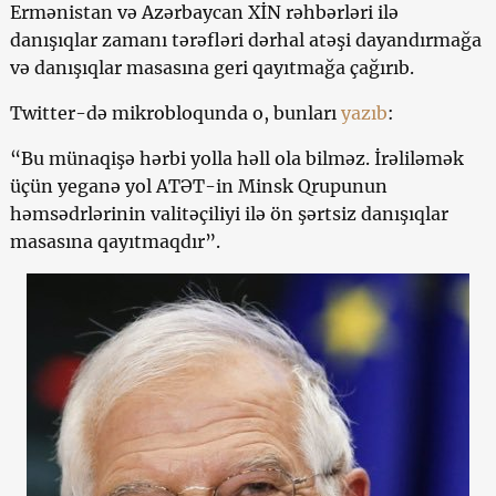
Ermənistan və Azərbaycan XİN rəhbərləri ilə
danışıqlar zamanı tərəfləri dərhal atəşi dayandırmağa
və danışıqlar masasına geri qayıtmağa çağırıb.
Twitter-də mikrobloqunda o, bunları
yazıb
:
“Bu münaqişə hərbi yolla həll ola bilməz. İrəliləmək
üçün yeganə yol ATƏT-in Minsk Qrupunun
həmsədrlərinin valitəçiliyi ilə ön şərtsiz danışıqlar
masasına qayıtmaqdır”.