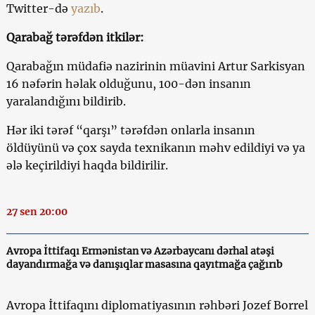
Twitter-də
yazıb
.
Qarabağ tərəfdən itkilər:
Qarabağın müdafiə nazirinin müavini Artur Sarkisyan
16 nəfərin həlak olduğunu, 100-dən insanın
yaralandığını bildirib.
Hər iki tərəf “qarşı” tərəfdən onlarla insanın
öldüyünü və çox sayda texnikanın məhv edildiyi və ya
ələ keçirildiyi haqda bildirilir.
27 sen 20:00
Avropa İttifaqı Ermənistan və Azərbaycanı dərhal atəşi
dayandırmağa və danışıqlar masasına qayıtmağa çağırıb
Avropa İttifaqını diplomatiyasının rəhbəri Jozef Borrel