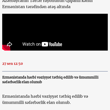
Azərbaycanın Tərtər rayonunun Qapanlı kəndi
Ermənistan tərəfindən atəş altında
27 sen 12:50
Ermənistanda hərbi vəziyyət tətbiq edilib və ümummilli
səfərbərlik elan olunub
Ermənistanda hərbi vəziyyət tətbiq edilib və
ümummilli səfərbərlik elan olunub.