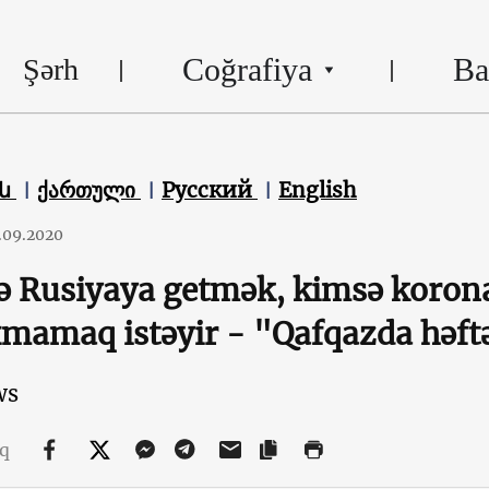
Coğrafiya
Ba
Şərh
են
ქართული
Русский
English
.09.2020
 Rusiyaya getmək, kimsə koron
mamaq istəyir - "Qafqazda həft
ws
aq