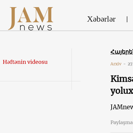
Xəbərlər
Հայեր
Həftənin videosu
Arxiv
-
27
Kimsə
yolux
JAMne
Paylaşm