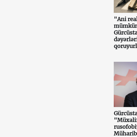
"Ani re
mümkün
Gürcüsta
dəyərlər
qoruyurl
Gürcüsta
"Müxalif
rusofobi
Müharibə