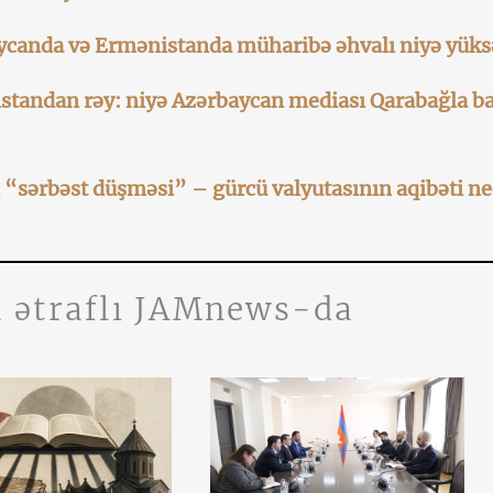
ycanda və Ermənistanda müharibə əhvalı niyə yüks
standan rəy: niyə Azərbaycan mediası Qarabağla ba
n “sərbəst düşməsi” – gürcü valyutasının aqibəti ne
 ətraflı JAMnews-da