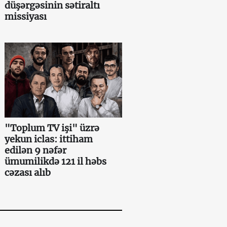
düşərgəsinin sətiraltı
missiyası
"Toplum TV işi" üzrə
yekun iclas: ittiham
edilən 9 nəfər
ümumilikdə 121 il həbs
cəzası alıb