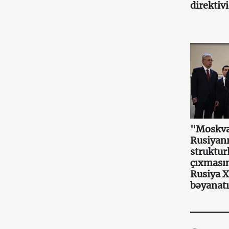
direktiv
"Moskva
Rusiyanı
struktur
çıxmasın
Rusiya 
bəyanatı