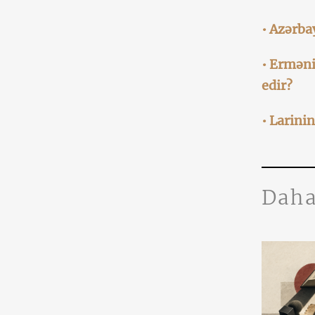
• Azərba
• Erməni
edir?
• Larini
Daha