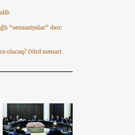
əlib
ğlı “sensasiyalar” dərc
cə olacaq? Dörd ssenari