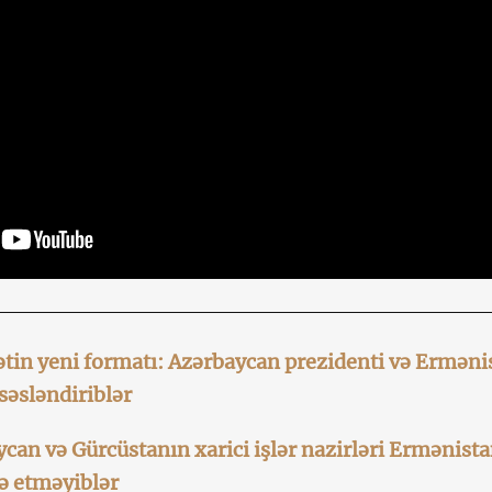
ətin yeni formatı: Azərbaycan prezidenti və Ermənist
səsləndiriblər
ycan və Gürcüstanın xarici işlər nazirləri Ermənista
ə etməyiblər