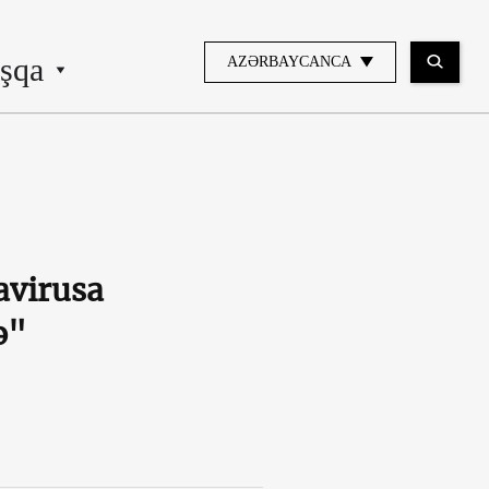
şqa
AZƏRBAYCANCA
avirusa
ə"