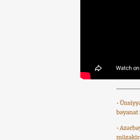
• Ünsiyy
bəyanat 
• Azərba
müzakir