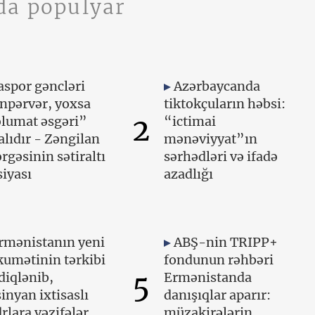
da populyar
aspor gəncləri
Azərbaycanda
npərvər, yoxsa
tiktokçuların həbsi:
2
lumat əsgəri”
“ictimai
lıdır - Zəngilan
mənəviyyat”ın
rgəsinin sətiraltı
sərhədləri və ifadə
iyası
azadlığı
rmənistanın yeni
ABŞ-nin TRIPP+
umətinin tərkibi
fondunun rəhbəri
5
diqlənib,
Ermənistanda
inyan ixtisaslı
danışıqlar aparır:
rlara vəzifələr
müzakirələrin