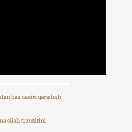
an baş naziri qarşılıqlı
na silah tranzitini