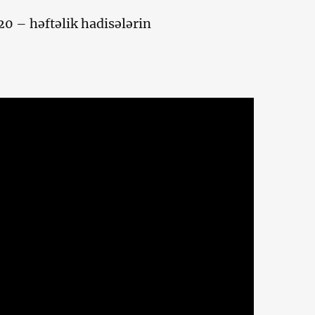
0 – həftəlik hadisələrin