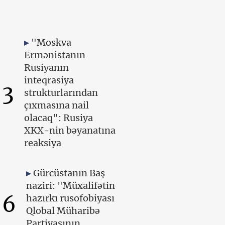
"Moskva
Ermənistanın
Rusiyanın
inteqrasiya
3
strukturlarından
çıxmasına nail
olacaq": Rusiya
XKX-nin bəyanatına
reaksiya
Gürcüstanın Baş
naziri: "Müxalifətin
6
hazırkı rusofobiyası
Qlobal Müharibə
Partiyasının