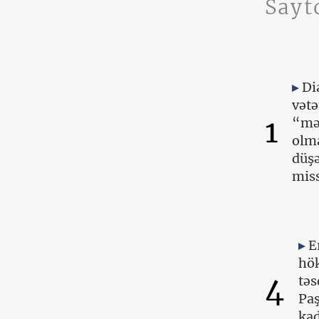
Sayt
Di
vətə
1
“mə
olma
düşə
miss
E
hök
4
təs
Paş
kad