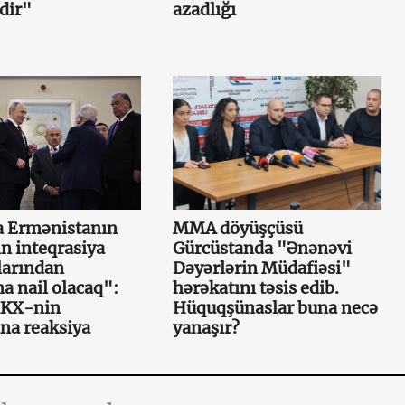
idir"
azadlığı
 Ermənistanın
MMA döyüşçüsü
n inteqrasiya
Gürcüstanda "Ənənəvi
larından
Dəyərlərin Müdafiəsi"
a nail olacaq":
hərəkatını təsis edib.
XKX-nin
Hüquqşünaslar buna necə
na reaksiya
yanaşır?