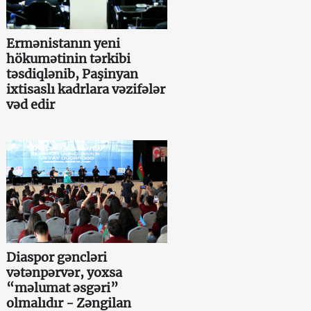
Ermənistanın yeni
hökumətinin tərkibi
təsdiqlənib, Paşinyan
ixtisaslı kadrlara vəzifələr
vəd edir
Diaspor gəncləri
vətənpərvər, yoxsa
“məlumat əsgəri”
olmalıdır - Zəngilan