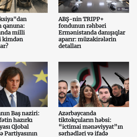
aksiya"dan
ABŞ-nin TRIPP+
 qanuna:
fondunun rəhbəri
nda milli
Ermənistanda danışıqlar
i kimdən
aparır: müzakirələrin
ar?
detalları
nın Baş naziri:
Azərbaycanda
ətin hazırkı
tiktokçuların həbsi:
yası Qlobal
“ictimai mənəviyyat”ın
 Partiyasının
sərhədləri və ifadə