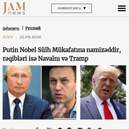
AZƏRBAYCANCA
Русский
ქართული
Arxiv
-
25.09.2020
Putin Nobel Sülh Mükafatına namizəddir,
rəqibləri isə Navalnı və Tramp