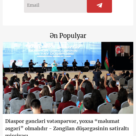
Ən Populyar
Diaspor gəncləri vətənpərvər, yoxsa “məlumat
əsgəri” olmalıdır - Zəngilan düşərgəsinin sətiraltı
missiyası