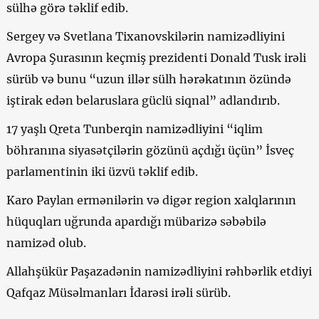
sülhə görə təklif edib.
Sergey və Svetlana Tixanovskilərin namizədliyini
Avropa Şurasının keçmiş prezidenti Donald Tusk irəli
sürüb və bunu “uzun illər sülh hərəkatının özündə
iştirak edən belaruslara güclü siqnal” adlandırıb.
17 yaşlı Qreta Tunberqin namizədliyini “iqlim
böhranına siyasətçilərin gözünü açdığı üçün” İsveç
parlamentinin iki üzvü təklif edib.
Karo Paylan ermənilərin və digər region xalqlarının
hüquqları uğrunda apardığı mübarizə səbəbilə
namizəd olub.
Allahşükür Paşazadənin namizədliyini rəhbərlik etdiyi
Qafqaz Müsəlmanları İdarəsi irəli sürüb.