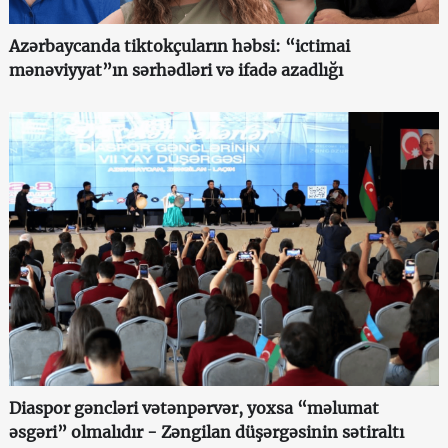
Azərbaycanda tiktokçuların həbsi: “ictimai
mənəviyyat”ın sərhədləri və ifadə azadlığı
Diaspor gəncləri vətənpərvər, yoxsa “məlumat
əsgəri” olmalıdır - Zəngilan düşərgəsinin sətiraltı