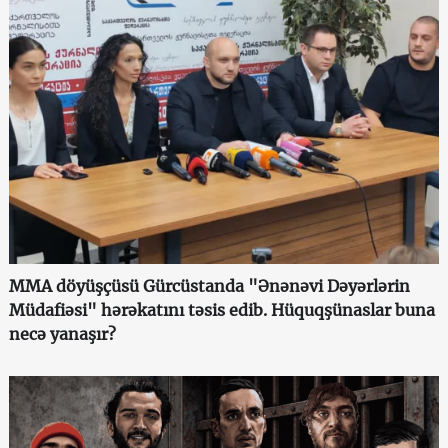
MMA döyüşçüsü Gürcüstanda "Ənənəvi Dəyərlərin
Müdafiəsi" hərəkatını təsis edib. Hüquqşünaslar buna
necə yanaşır?