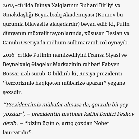
2014-cü ildə Dünya Xalqlarının Ruhani Birliyi və
Əməkdaşlığı Beynəlxalq Akademiyası (Komov bu
qurumla bilavasitə əlaqədardır) bəyan edib ki, Putin
dünyanın müxtəlif rayonlarında, xüsusən Beslan və
Cənubi Osetiyada mühüm sülhməramlı rol oynayıb.
2016-cı ildə Putinin namizədliyini Fransa Siyasi və
Beynəlxalq Əlaqələr Mərkəzinin rəhbəri Fabyen
Bossar irəli sürüb. O bildirib ki, Rusiya prezidenti
“terrorizmlə həqiqətən mübarizə aparan” yeganə
şəxsdir.
“Prezidentimiz mükafat almasa da, qorxulu bir şey
yoxdur”, – prezidentin mətbuat katibi Dmitri Peskov
deyib, –
“bizim üçün o, artıq çoxdan Nober
laureatıdır”.