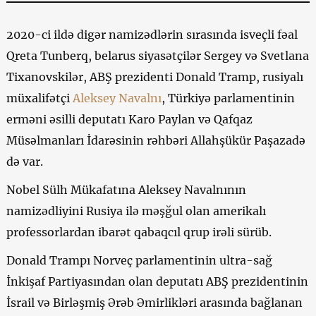
2020-ci ildə digər namizədlərin sırasında isveçli fəal
Qreta Tunberq, belarus siyasətçilər Sergey və Svetlana
Tixanovskilər, ABŞ prezidenti Donald Tramp, rusiyalı
müxalifətçi
Aleksey Navalnı
, Türkiyə parlamentinin
erməni əsilli deputatı Karo Paylan və Qafqaz
Müsəlmanları İdarəsinin rəhbəri Allahşükür Paşazadə
də var.
Nobel Sülh Mükafatına Aleksey Navalnının
namizədliyini Rusiya ilə məşğul olan amerikalı
professorlardan ibarət qabaqcıl qrup irəli sürüb.
Donald Trampı Norveç parlamentinin ultra-sağ
İnkişaf Partiyasından olan deputatı ABŞ prezidentinin
İsrail və Birləşmiş Ərəb Əmirlikləri arasında bağlanan