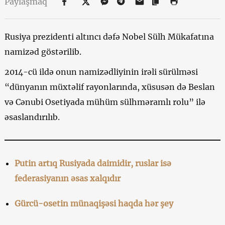
Paylaşmaq
Rusiya prezidenti altıncı dəfə Nobel Sülh Mükafatına
namizəd göstərilib.
2014-cü ildə onun namizədliyinin irəli sürülməsi
“dünyanın müxtəlif rayonlarında, xüsusən də Beslan
və Cənubi Osetiyada mühüm sülhməramlı rolu” ilə
əsaslandırılıb.
Putin artıq Rusiyada daimidir, ruslar isə
federasiyanın əsas xalqıdır
Gürcü-osetin münaqişəsi haqda hər şey