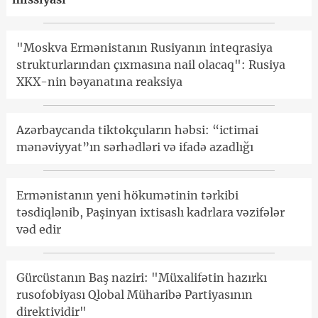
"Moskva Ermənistanın Rusiyanın inteqrasiya
strukturlarından çıxmasına nail olacaq": Rusiya
XKX-nin bəyanatına reaksiya
Azərbaycanda tiktokçuların həbsi: “ictimai
mənəviyyat”ın sərhədləri və ifadə azadlığı
Ermənistanın yeni hökumətinin tərkibi
təsdiqlənib, Paşinyan ixtisaslı kadrlara vəzifələr
vəd edir
Gürcüstanın Baş naziri: "Müxalifətin hazırkı
rusofobiyası Qlobal Müharibə Partiyasının
direktividir"