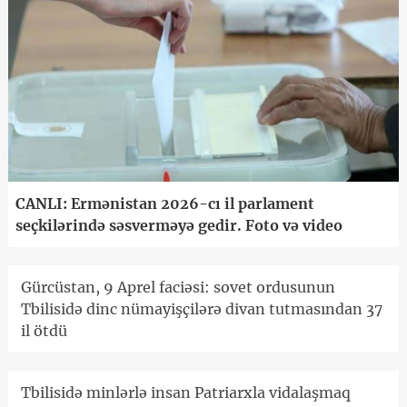
CANLI: Ermənistan 2026-cı il parlament
seçkilərində səsverməyə gedir. Foto və video
Gürcüstan, 9 Aprel faciəsi: sovet ordusunun
Tbilisidə dinc nümayişçilərə divan tutmasından 37
il ötdü
Tbilisidə minlərlə insan Patriarxla vidalaşmaq