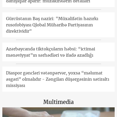
danışıqlar aparır: müzakirələrin detalları
Gürcüstanın Baş naziri: "Müxalifətin hazırkı
rusofobiyası Qlobal Müharibə Partiyasının
direktividir"
Azərbaycanda tiktokçuların həbsi: “ictimai
mənəviyyat”ın sərhədləri və ifadə azadlığı
Diaspor gəncləri vətənpərvər, yoxsa “məlumat
əsgəri” olmalıdır - Zəngilan düşərgəsinin sətiraltı
missiyası
Multimedia