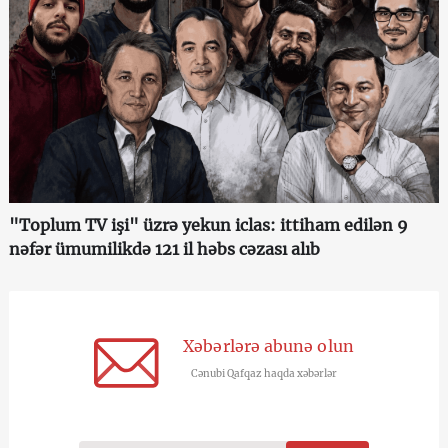
"Toplum TV işi" üzrə yekun iclas: ittiham edilən 9
nəfər ümumilikdə 121 il həbs cəzası alıb
Xəbərlərə abunə olun
Cənubi Qafqaz haqda xəbərlər