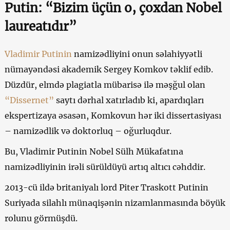
Putin: “Bizim üçün o, çoxdan Nobel
laureatıdır”
Vladimir Putinin
namizədliyini onun səlahiyyətli
nümayəndəsi akademik Sergey Komkov təklif edib.
Düzdür, elmdə plagiatla mübarisə ilə məşğul olan
“Dissernet”
saytı dərhal xatırladıb ki, apardıqları
ekspertizaya əsasən, Komkovun hər iki dissertasiyası
– namizədlik və doktorluq – oğurluqdur.
Bu, Vladimir Putinin Nobel Sülh Mükafatına
namizədliyinin irəli sürüldüyü artıq altıcı cəhddir.
2013-cü ildə britaniyalı lord Piter Traskott Putinin
Suriyada silahlı münaqişənin nizamlanmasında böyük
rolunu görmüşdü.