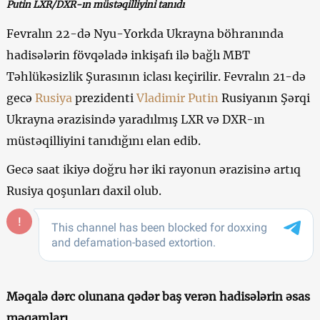
Putin
LXR
/
DXR
-ı
n
m
ü
st
ə
qilliyini
tan
ı
d
ı
Fevralın 22-də Nyu-Yorkda Ukrayna böhranında
hadisələrin fövqəladə inkişafı ilə bağlı MBT
Təhlükəsizlik Şurasının iclası keçirilir. Fevralın 21-də
gecə
Rusiya
prezidenti
Vladimir Putin
Rusiyanın Şərqi
Ukrayna ərazisində yaradılmış LXR və DXR-ın
müstəqilliyini tanıdığını elan edib.
Gecə saat ikiyə doğru hər iki rayonun ərazisinə artıq
Rusiya qoşunları daxil olub.
Məqalə dərc olunana qədər baş verən hadisələrin əsas
məqamları.