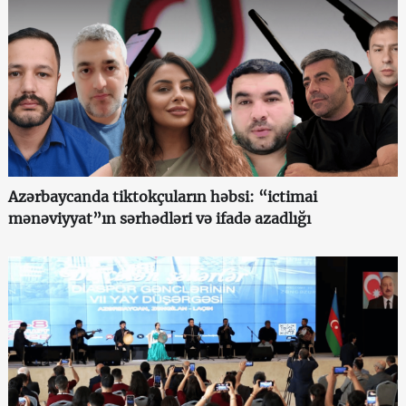
Azərbaycanda tiktokçuların həbsi: “ictimai
mənəviyyat”ın sərhədləri və ifadə azadlığı