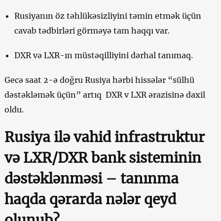
Rusiyanın öz təhlükəsizliyini təmin etmək üçün
cavab tədbirləri görməyə tam haqqı var.
DXR və LXR-ın müstəqilliyini dərhal tanımaq.
Gecə saat 2-ə doğru Rusiya hərbi hissələr “sülhü
dəstəkləmək üçün” artıq DXR v LXR ərazisinə daxil
oldu.
Rusiya ilə vahid infrastruktur
və LXR/DXR bank sisteminin
dəstəklənməsi – tanınma
haqda qərarda nələr qeyd
olunub?