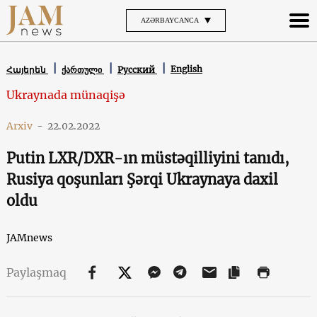
AZƏRBAYCANCA
English
Հայերեն
ქართული
Русский
Ukraynada münaqişə
Arxiv
-
22.02.2022
Putin LXR/DXR-ın müstəqilliyini tanıdı,
Rusiya qoşunları Şərqi Ukraynaya daxil
oldu
JAMnews
Paylaşmaq