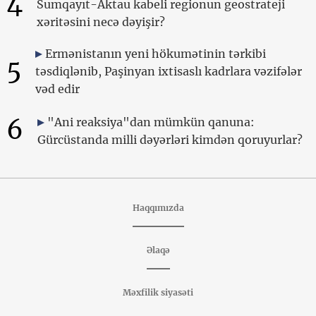
4
Sumqayıt-Aktau kabeli regionun geostrateji
xəritəsini necə dəyişir?
Ermənistanın yeni hökumətinin tərkibi
5
təsdiqlənib, Paşinyan ixtisaslı kadrlara vəzifələr
vəd edir
6
"Ani reaksiya"dan mümkün qanuna:
Gürcüstanda milli dəyərləri kimdən qoruyurlar?
Haqqımızda
Əlaqə
Məxfilik siyasəti