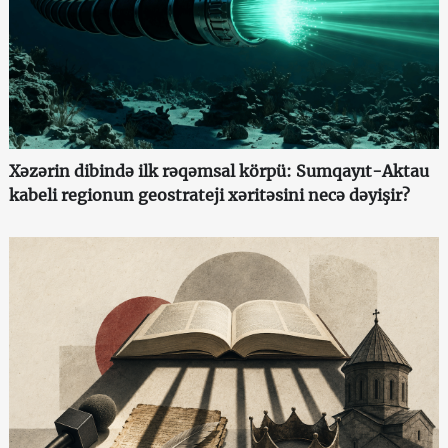
Xəzərin dibində ilk rəqəmsal körpü: Sumqayıt-Aktau
kabeli regionun geostrateji xəritəsini necə dəyişir?