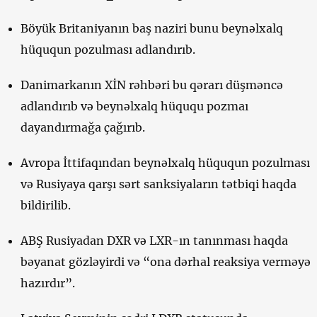
Böyük Britaniyanın baş naziri bunu beynəlxalq
hüququn pozulması adlandırıb.
Danimarkanın XİN rəhbəri bu qərarı düşməncə
adlandırıb və beynəlxalq hüququ pozmaı
dayandırmağa çağırıb.
Avropa İttifaqından beynəlxalq hüququn pozulması
və Rusiyaya qarşı sərt sanksiyaların tətbiqi haqda
bildirilib.
ABŞ Rusiyadan DXR və LXR-ın tanınması haqda
bəyanat gözləyirdi və “ona dərhal reaksiya verməyə
hazırdır”.