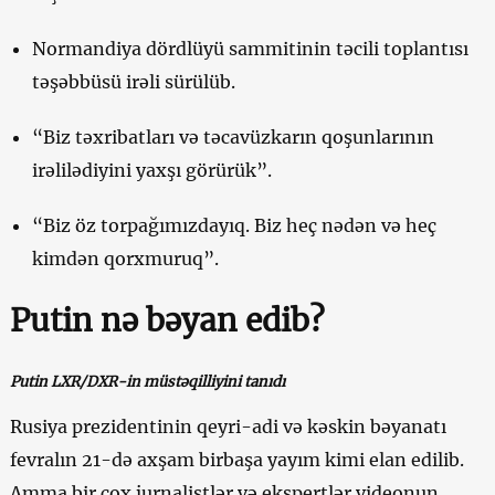
Normandiya dördlüyü sammitinin təcili toplantısı
təşəbbüsü irəli sürülüb.
“Biz təxribatları və təcavüzkarın qoşunlarının
irəlilədiyini yaxşı görürük”.
“Biz öz torpağımızdayıq. Biz heç nədən və heç
kimdən qorxmuruq”.
Putin nə bəyan edib?
Putin LXR/DXR-in müstəqilliyini tanıdı
Rusiya prezidentinin qeyri-adi və kəskin bəyanatı
fevralın 21-də axşam birbaşa yayım kimi elan edilib.
Amma bir çox jurnalistlər və ekspertlər videonun