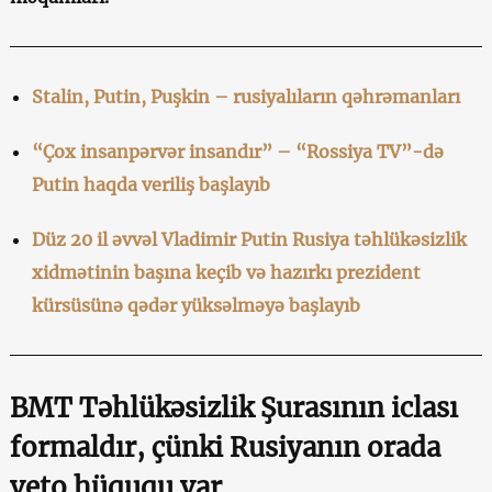
Stalin, Putin, Puşkin – rusiyalıların qəhrəmanları
“Çox insanpərvər insandır” – “Rossiya TV”-də
Putin haqda veriliş başlayıb
Düz 20 il əvvəl Vladimir Putin Rusiya təhlükəsizlik
xidmətinin başına keçib və hazırkı prezident
kürsüsünə qədər yüksəlməyə başlayıb
BMT Təhlükəsizlik Şurasının iclası
formaldır, çünki Rusiyanın orada
veto hüququ var