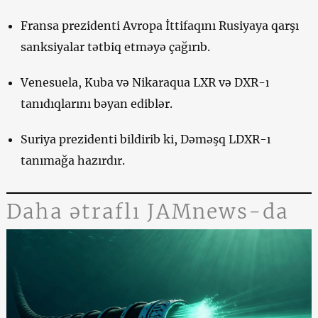
Fransa prezidenti Avropa İttifaqını Rusiyaya qarşı
sanksiyalar tətbiq etməyə çağırıb.
Venesuela, Kuba və Nikaraqua LXR və DXR-ı
tanıdıqlarını bəyan ediblər.
Suriya prezidenti bildirib ki, Dəməşq LDXR-ı
tanımağa hazırdır.
Daha ətraflı JAMnews-da