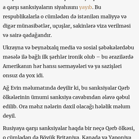
a qarşı sanksiyaların siyahısını
yayıb
. Bu
respublikalarla o cümlədən də istənilən maliyyə və
digər münasibətlər, uçuşlar, sakinlərə viza verilməsi
və sairə qadağandır.
Ukrayna və beynəlxalq media və sosial şəbəkələrdəbu
məsələ ilə bağlı ilk şərhlər ironik olub – bu ərazilərdə
Amerikanın hər hansı sərmayələri və ya sazişləri
onsuz da yox idi.
Ağ Evin məlumatında deyilir ki, bu sanksiyalar Qərb
ölkələrinin ümumi sanksiya cavabından əlavə qəbul
edilib. Ora məhz nələrin daxil olacağı hələlik məlum
deyil.
Rusiyaya qarşı sanksiyalar haqda bir neçə Qərb ölkəsi,
o cümlədən də Böyük Britaniya, Kanada və Yaponiya