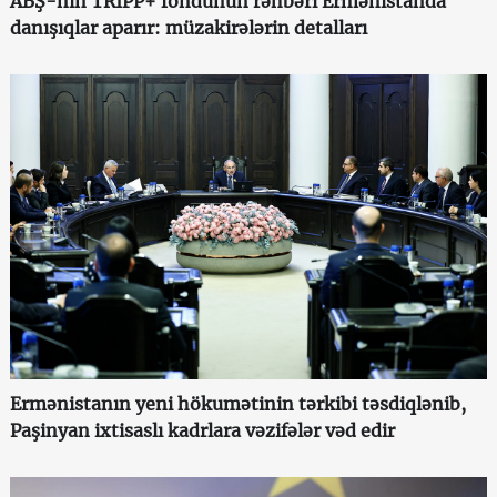
ABŞ-nin TRIPP+ fondunun rəhbəri Ermənistanda
danışıqlar aparır: müzakirələrin detalları
Ermənistanın yeni hökumətinin tərkibi təsdiqlənib,
Paşinyan ixtisaslı kadrlara vəzifələr vəd edir