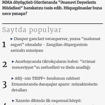
MMA döyüşçüsü Gürcüstanda "Ənənəvi Dəyərlərin
Müdafiəsi" hərəkatını təsis edib. Hüquqşünaslar buna
necə yanaşır?
Saytda populyar
Diaspor gəncləri vətənpərvər, yoxsa “məlumat
1
əsgəri” olmalıdır - Zəngilan düşərgəsinin
sətiraltı missiyası
2
Azərbaycanda tiktokçuların həbsi: “ictimai
mənəviyyat”ın sərhədləri və ifadə azadlığı
ABŞ-nin TRIPP+ fondunun rəhbəri
3
Ermənistanda danışıqlar aparır: müzakirələrin
detalları
Xəzərin dibində ilk rəqəmsal körpü: