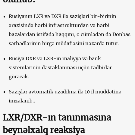
Rusiyanın LXR və DXR ilə sazişləri bir-birinin
ərazisində hərbi infrastrukturdan və hərbi
bazalardan istifadə haqqını, o cümlədən də Donbas
sərhədlərinin birgə müdafiəsini nəzərdə tutur.
Rusiya DXR və LXR-ın maliyyə və bank
sistemlərinin dəstəklənməsi üçün tədbirlər
görəcək.
Sazişlər avtomatik uzadılma ilə 10 il müddətinə
imzalanıb..
LXR/DXR-ın tanınmasına
beynəlxalq reaksiya