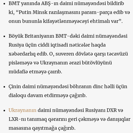
BMT yanında ABŞ-ın daimi nümayəndəsi bildirib
ki, “Putin Minsk razılaşmasını param-parça edib və
onun bununla kifayətlənməyəcəyi ehtimalı var”.
Böyük Britaniyanın BMT-dəki daimi nümayəndəsi
Rusiya üçün ciddi iqtisadi nəticələr haqda
xəbərdarlıq edib. O, suveren dövlətə qarşı təcavüzü
pisləməyə və Ukraynanın ərazi bütövlüyünü
müdafiə etməyə çaırıb.
Çinin daimi nümayəndəsi böhranın dinc həlli üçün
dialoqu davam etdirməyə çağırıb.
Ukraynanın
daimi nümayəndəsi Rusiyanı DXR və
LXR-nı tanımaq qərarını geri çəkməyə və danışıqlar
masasına qayıtmağa çağırıb.