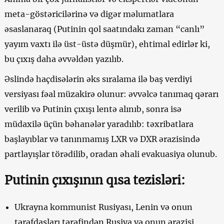
meta-göstəricilərinə və digər məlumatlara
əsaslanaraq (Putinin qol saatındakı zaman “canlı”
yayım vaxtı ilə üst-üstə düşmür), ehtimal edirlər ki,
bu çıxış daha əvvəldən yazılıb.
Əslində haçdisələrin əks sıralama ilə baş verdiyi
versiyası fəal müzakirə olunur: əvvəlcə tanımaq qərarı
verilib və Putinin çıxışı lentə alınıb, sonra isə
müdaxilə üçün bəhanələr yaradılıb: təxribatlara
başlayıblar və tanınmamış LXR və DXR ərazisində
partlayışlar törədilib, oradan əhali evakuasiya olunub.
Putinin çıxışının qısa tezisləri:
Ukrayna kommunist Rusiyası, Lenin və onun
tərəfdaşları tərəfindən Rusiya və onun ərazisi