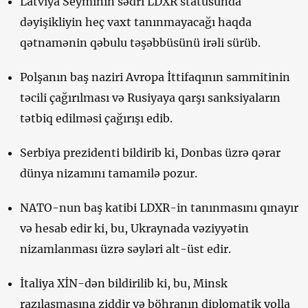
Latviya Seyminin sədri LDXR statusunda
dəyişikliyin heç vaxt tanınmayacağı haqda
qətnamənin qəbulu təşəbbüsünü irəli sürüb.
Polşanın baş naziri Avropa İttifaqının sammitinin
təcili çağırılması və Rusiyaya qarşı sanksiyaların
tətbiq edilməsi çağırışı edib.
Serbiya prezidenti bildirib ki, Donbas üzrə qərar
dünya nizamını tamamilə pozur.
NATO-nun baş katibi LDXR-in tanınmasını qınayır
və hesab edir ki, bu, Ukraynada vəziyyətin
nizamlanması üzrə səyləri alt-üst edir.
İtaliya XİN-dən bildirilib ki, bu, Minsk
razılaşmasına ziddir və böhranın diplomatik yolla