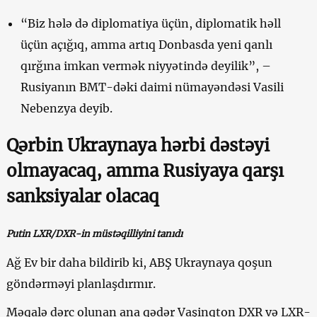
“Biz hələ də diplomatiya üçün, diplomatik həll
üçün açığıq, amma artıq Donbasda yeni qanlı
qırğına imkan vermək niyyətində deyilik”, –
Rusiyanın BMT-dəki daimi nümayəndəsi Vasili
Nebenzya deyib.
Qərbin Ukraynaya hərbi dəstəyi
olmayacaq, amma Rusiyaya qarşı
sanksiyalar olacaq
Putin LXR/DXR-in müstəqilliyini tanıdı
Ağ Ev bir daha bildirib ki, ABŞ Ukraynaya qoşun
göndərməyi planlaşdırmır.
Məqalə dərc olunan ana qədər Vaşinqton DXR və LXR-