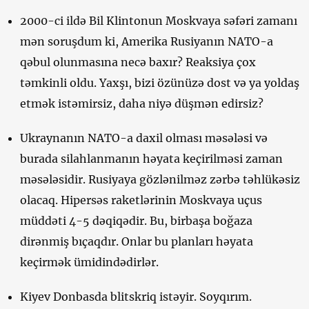
2000-ci ildə Bil Klintonun Moskvaya səfəri zamanı
mən soruşdum ki, Amerika Rusiyanın NATO-a
qəbul olunmasına necə baxır? Reaksiya çox
təmkinli oldu. Yaxşı, bizi özünüzə dost və ya yoldaş
etmək istəmirsiz, daha niyə düşmən edirsiz?
Ukraynanın NATO-a daxil olması məsələsi və
burada silahlanmanın həyata keçirilməsi zaman
məsələsidir. Rusiyaya gözlənilməz zərbə təhlükəsiz
olacaq. Hipersəs raketlərinin Moskvaya uçus
müddəti 4-5 dəqiqədir. Bu, birbaşa boğaza
dirənmiş bıçaqdır. Onlar bu planları həyata
keçirmək ümidindədirlər.
Kiyev Donbasda blitskriq istəyir. Soyqırım.