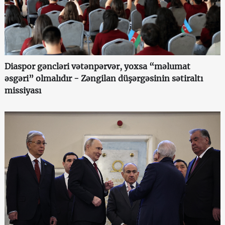
Diaspor gəncləri vətənpərvər, yoxsa “məlumat
əsgəri” olmalıdır - Zəngilan düşərgəsinin sətiraltı
missiyası