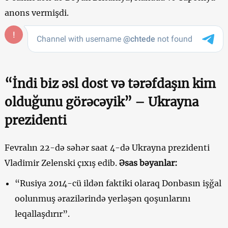
anons vermişdi.
“İndi biz əsl dost və tərəfdaşın kim
olduğunu görəcəyik” – Ukrayna
prezidenti
Fevralın 22-də səhər saat 4-də Ukrayna prezidenti
Vladimir Zelenski çıxış edib.
Əsas bəyanlar:
“Rusiya 2014-cü ildən faktiki olaraq Donbasın işğal
oolunmuş ərazilərində yerləşən qoşunlarını
leqallaşdırır”.