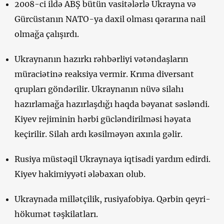
2008-ci ildə ABŞ bütün vasitələrlə Ukrayna və
Gürcüstanın NATO-ya daxil olması qərarına nail
olmağa çalışırdı.
Ukraynanın hazırkı rəhbərliyi vətəndaşların
müraciətinə reaksiya vermir. Krıma diversant
qrupları göndərilir. Ukraynanın nüvə silahı
hazırlamağa hazırlaşdığı haqda bəyanat səsləndi.
Kiyev rejiminin hərbi gücləndirilməsi həyata
keçirilir. Silah ardı kəsilməyən axınla gəlir.
Rusiya müstəqil Ukraynaya iqtisadi yardım edirdi.
Kiyev hakimiyyəti ələbaxan olub.
Ukraynada millətçilik, rusiyafobiya. Qərbin qeyri-
hökumət təşkilatları.