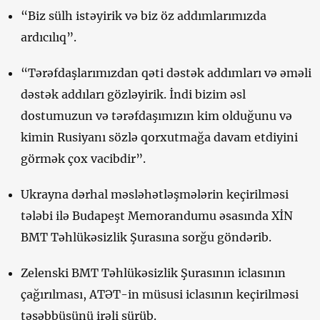
“Biz sülh istəyirik və biz öz addımlarımızda
ardıcılıq”.
“Tərəfdaşlarımızdan qəti dəstək addımları və əməli
dəstək addıları gözləyirik. İndi bizim əsl
dostumuzun və tərəfdaşımızın kim olduğunu və
kimin Rusiyanı sözlə qorxutmağa davam etdiyini
görmək çox vacibdir”.
Ukrayna dərhal məsləhətləşmələrin keçirilməsi
tələbi ilə Budapeşt Memorandumu əsasında XİN
BMT Təhlükəsizlik Şurasına sorğu göndərib.
Zelenski BMT Təhlükəsizlik Şurasının iclasının
çağırılması, ATƏT-in müsusi iclasının keçirilməsi
təşəbbüsünü irəli sürüb.