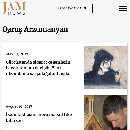
AZƏRBAYCANCA
Qaruş Arzumanyan
May 01, 2018
Gürcüstanda siqaret çəkənlərin
həyatı tamam dəyişib. Yeni
nizamlama və qadağalar haqda
Avqust 19, 2017
Özün təkbaşına necə məbəd tikə
bilərsən