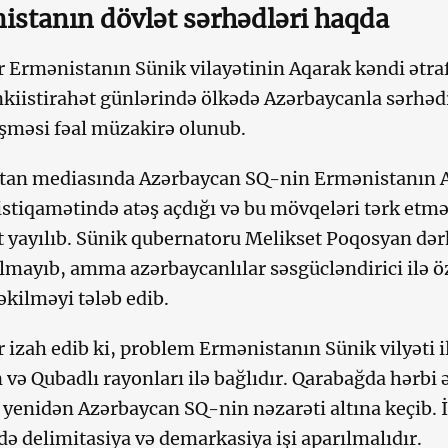
istanın dövlət sərhədləri haqda
r Ermənistanın Sünik vilayətinin Aqarak kəndi ətraf
nkiistirahət günlərində ölkədə Azərbaycanla sərhəd
şməsi fəal müzakirə olunub.
tan mediasında Azərbaycan SQ-nin Ermənistanın A
 istiqamətində atəş açdığı və bu mövqeləri tərk etmə
yayılıb. Sünik qubernatoru Melikset Poqosyan dərhal
lmayıb, amma azərbaycanlılar səsgücləndirici ilə 
çəkilməyi tələb edib.
r izah edib ki, problem Ermənistanın Sünik vilyəti 
 və Qubadlı rayonları ilə bağlıdır. Qarabağda hərbi
 yenidən Azərbaycan SQ-nin nəzarəti altına keçib.
də delimitasiya və demarkasiya işi aparılmalıdır.