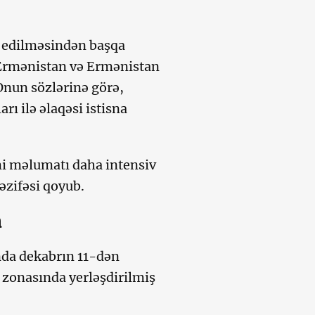
n edilməsindən başqa
“Ermənistan və Ermənistan
 Onun sözlərinə görə,
ı ilə əlaqəsi istisna
mi məlumatı daha intensiv
əzifəsi qoyub.
a
nda dekabrın 11-dən
 zonasında yerləşdirilmiş