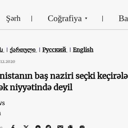
Coğrafiya
Ba
Şərh
են
ქართული
Русский
English
.12.2020
istanın baş naziri seçki keçirələ
k niyyətində deyil
ws
n
aq