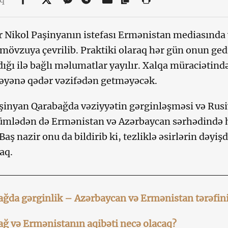
r Nikol Paşinyanın istefası Ermənistan mediasında v
mövzuya çevrilib. Praktiki olaraq hər gün onun ged
ığı ilə bağlı məlumatlar yayılır. Xalqa müraciətində 
əyənə qədər vəzifədən getməyəcək.
şinyan Qarabağda vəziyyətin gərginləşməsi və Rus
cümlədən də Ermənistan və Azərbaycan sərhədində
Baş nazir onu da bildirib ki, tezliklə əsirlərin dəyiş
aq.
ğda gərginlik – Azərbaycan və Ermənistan tərəfini
ğ və Ermənistanın aqibəti necə olacaq?