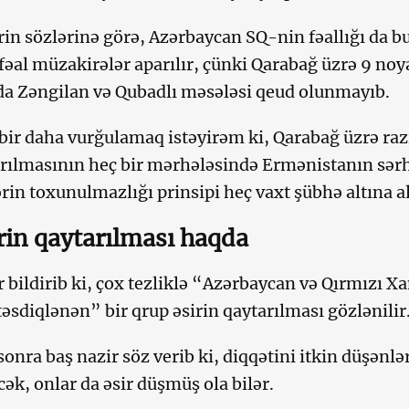
rin sözlərinə görə, Azərbaycan SQ-nin fəallığı da 
 fəal müzakirələr aparılır, çünki Qarabağ üzrə 9 noya
a Zəngilan və Qubadlı məsələsi qeud olunmayıb.
r daha vurğulamaq istəyirəm ki, Qarabağ üzrə ra
ırılmasının heç bir mərhələsində Ermənistanın sər
rin toxunulmazlığı prinsipi heç vaxt şübhə altına a
rin qaytarılması haqda
r bildirib ki, çox tezliklə “Azərbaycan və Qırmızı Xa
əsdiqlənən” bir qrup əsirin qaytarılması gözlənilir
onra baş nazir söz verib ki, diqqətini itkin düşənlə
ək, onlar da əsir düşmüş ola bilər.