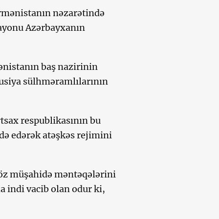
Ermənistanın nəzarətində
rayonu Azərbayxanın
nistanın baş nazirinin
Rusiya sülhməramlılarının
tsax respublikasının bu
də edərək atəşkəs rejimini
 öz müşahidə məntəqələrini
indi vacib olan odur ki,