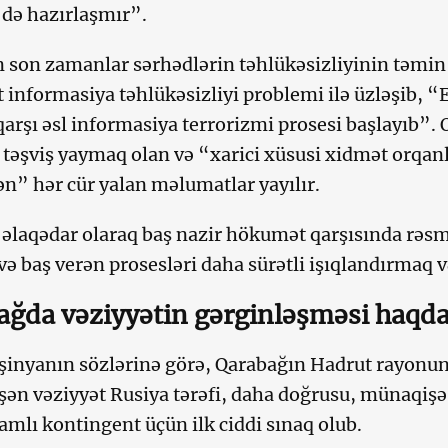
də hazırlaşmır”.
 son zamanlar sərhədlərin təhlükəsizliyinin təmi
informasiya təhlükəsizliyi problemi ilə üzləşib, 
qarşı əsl informasiya terrorizmi prosesi başlayıb”.
təşviş yaymaq olan və “xarici xüsusi xidmət orqanlar
n” hər cür yalan məlumatlar yayılır.
əlaqədar olaraq baş nazir hökumət qarşısında rəs
ə baş verən prosesləri daha sürətli işıqlandırmaq v
ağda vəziyyətin gərginləşməsi haqd
şinyanın sözlərinə görə, Qarabağın Hadrut rayonu
şən vəziyyət Rusiya tərəfi, daha doğrusu, münaqişə
mlı kontingent üçün ilk ciddi sınaq olub.