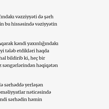
ındakı vəzziyyəti də şərh
in bu hissəsində vəziyyətin
qarak kəndi yaxınlığındakı
yi tələb etdikləri haqda
 bildirib ki, heç bir
öz səngərlərindən həqiqətən
ilə sərhəddə yerləşən
 əməliyyatlar nəticəsində
 İndi sərhədin həmin