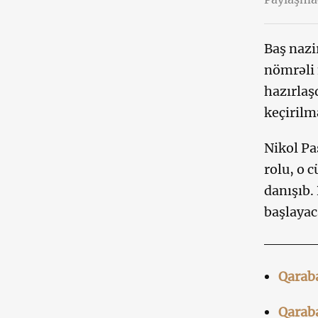
Baş nazi
nömrəli 
hazırlaşd
keçirilm
Nikol Pa
rolu, o 
danışıb. 
başlayac
Qaraba
Qaraba