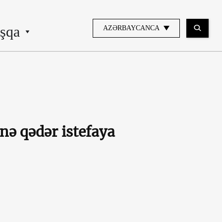
şqa
AZƏRBAYCANCA
nə qədər istefaya