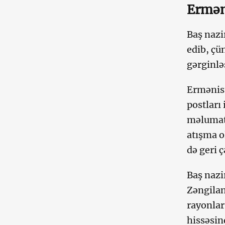
Ermən
Baş nazi
edib, çü
gərginlə
Ermənis
postları
məlumat 
atışma o
də geri 
Baş nazi
Zəngilan
rayonlar
hissəsin