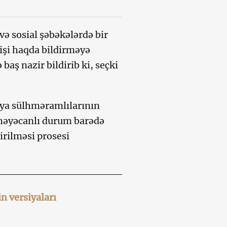
ə sosial şəbəkələrdə bir
işi haqda bildirməyə
baş nazir bildirib ki, seçki
iya sülhməramlılarının
 həyəcanlı durum barədə
dirilməsi prosesi
n versiyaları