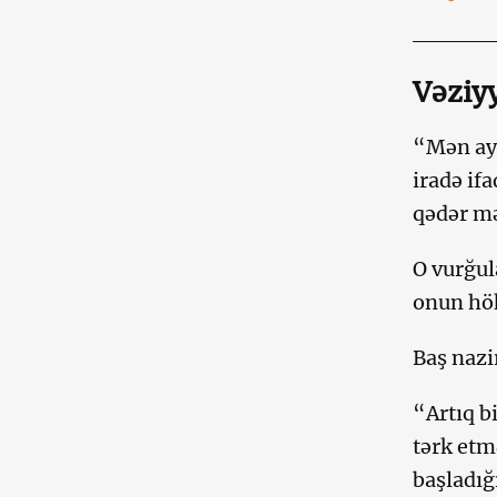
Vəziy
“Mən ayd
iradə if
qədər mə
O vurğul
onun hök
Baş nazi
“Artıq b
tərk etm
başladığ