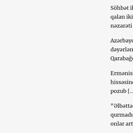
Söhbət i
qalan ik
nəzarəti
Azərbayc
dəyərlən
Qarabağd
Ermənis
hissəsin
pozub [
“Əlbəttə
qurmadıq
onlar ar