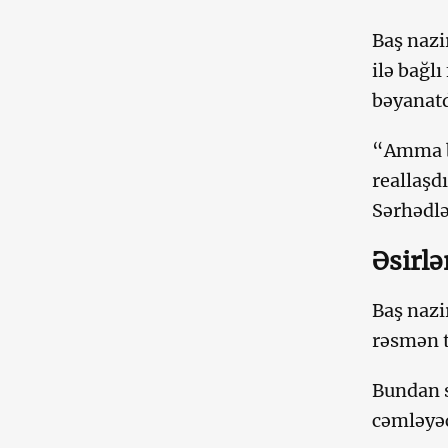
Baş nazi
ilə bağlı
bəyanatd
“Amma bi
reallaşd
Sərhədlə
Əsirlə
Baş nazi
rəsmən t
Bundan s
cəmləyəc