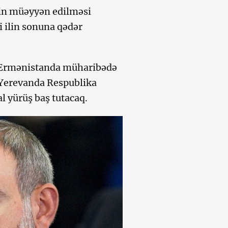
inin müəyyən edilməsi
i ilin sonuna qədər
 Ermənistanda müharibədə
 Yerevanda Respublika
 yürüş baş tutacaq.