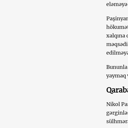
eləməyə 
Paşinyan
hökumət 
xalqına 
məqsədi 
edilməyə
Bununla 
yaymaq v
Qarab
Nikol Pa
gərginlə
sülhməra