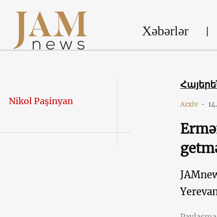
Xəbərlər
Հայեր
Nikol Paşinyan
Arxiv
-
14
Ermən
getmə
JAMne
Yereva
Paylaşm