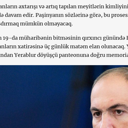
anların axtarışı və artıq tapılan meyitlərin kimliy
də davam edir. Paşinyanın sözlərinə görə, bu proses
şdırmaq mümkün olmayacaq.
n 19-da müharibənin bitməsinin qırxıncı günündə
anların xatirəsinə üç günlük matəm elan olunacaq.
ndan Yerablur döyüşçü panteonuna doğru memorial