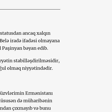
statusdan ancaq xalqın
 Belə iradə ifadəsi olmayana
l Paşinyan bəyan edib.
yətin stabilləşdirilməsidir,
ğul olmaq niyyətindədir.
ə üzvlərimin Ermənistanı
, xüsusən də müharibənin
andan çıxmayıb və bunu