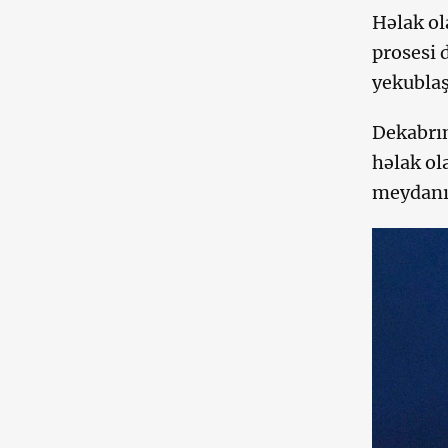
Həlak ol
prosesi 
yekubla
Dekabrı
həlak ol
meydanı