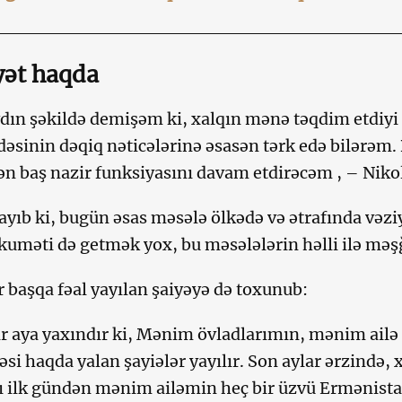
yət haqda
ın şəkildə demişəm ki, xalqın mənə təqdim etdiyi 
adəsinin dəqiq nəticələrinə əsasən tərk edə bilərəm.
n baş nazir funksiyasını davam etdirəcəm , – Niko
ayıb ki, bugün əsas məsələ ölkədə və ətrafında vəziy
uməti də getmək yox, bu məsələlərin həlli ilə məş
r başqa fəal yayılan şaiyəyə də toxunub:
ir aya yaxındır ki, Mənim övladlarımın, mənim ail
əsi haqda yalan şayiələr yayılır. Son aylar ərzində
ı ilk gündən mənim ailəmin heç bir üzvü Ermənist