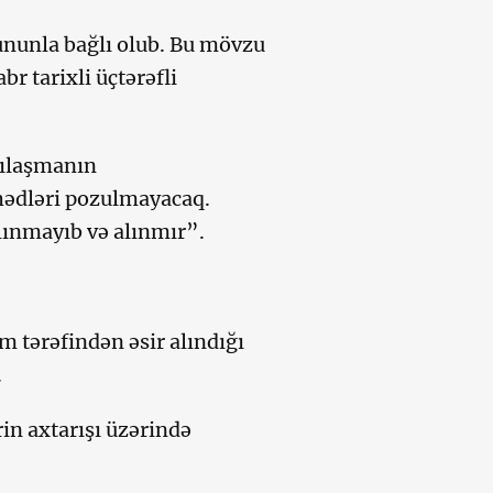
bununla bağlı olub. Bu mövzu
br tarixli üçtərəfli
zılaşmanın
hədləri pozulmayacaq.
lınmayıb və alınmır”.
m tərəfindən əsir alındığı
.
rin axtarışı üzərində