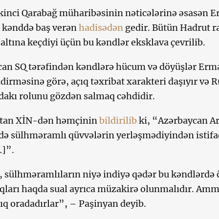
kinci Qarabağ müharibəsinin nəticələrinə əsasən 
i kənddə baş verən
hadisədən
gedir. Bütün Hadrut 
 altına keçdiyi üçün bu kəndlər eksklava çevrilib.
an SQ tərəfindən kəndlərə hücum və döyüşlər Ermə
dirməsinə görə, açıq təxribat xarakteri daşıyır və 
akı rolunu gözdən salmaq cəhdidir.
tan XİN-dən həmçinin
bildirilib
ki, “Azərbaycan Ar
də sülhməramlı qüvvələrin yerləşmədiyindən istifa
…]”.
, sülhməramlıların niyə indiyə qədər bu kəndlərdə
ları haqda sual ayrıca müzakirə olunmalıdır. Amma 
tıq oradadırlar”, – Paşinyan deyib.