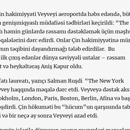
Çin hakimiyyəti Veyveyi aeroportda həbs edəndə, bü
genişmiqyaslı müdafiəsi tədbirləri keçirildi: “The
lı həmin günlərdə rəssamı dəstəkləmək üçün məşh
qalələrini dərc edirdi. Onlar Çin hakimiyyətinə mür
mın təqibini dayandırmağı tələb edirdilər. Bu
lk çıxış edənlər dünya səviyyəli ustalar – rəssam
və heykəltəraş Aniş Kapur oldu.
tı laureatı, yazıçı Salman Ruşdi “The New York
ey haqqında məqalə dərc etdi. Veyveyə dəstək aks
kholm, London, Paris, Boston, Berlin, Afina və ba
ləşdirdi. Çin hökuməti bu “hücum”un qarşısında ta
i və bir neçə ay sonra Veyveyi azad etdi.