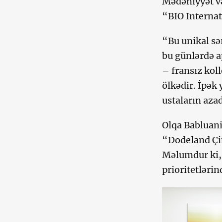
Mədəniyyət və
“BIO Internat
“Bu unikal sər
bu günlərdə a
– fransız kol
ölkədir. İpək 
ustaların aza
Olqa Babluani
“Dodeland Çin
Məlumdur ki,
prioritetləri