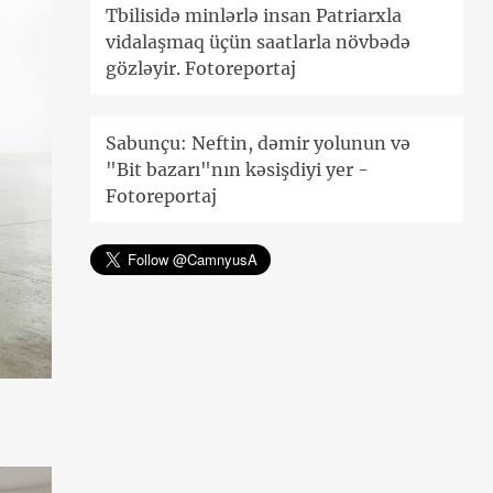
Tbilisidə minlərlə insan Patriarxla
vidalaşmaq üçün saatlarla növbədə
gözləyir. Fotoreportaj
Sabunçu: Neftin, dəmir yolunun və
"Bit bazarı"nın kəsişdiyi yer -
Fotoreportaj