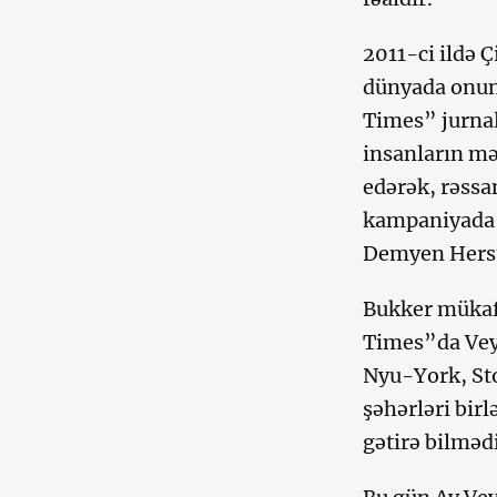
2011-ci ildə 
dünyada onun 
Times” jurna
insanların mə
edərək, rəssa
kampaniyada i
Demyen Herst 
Bukker mükafa
Times”da Veyv
Nyu-York, Sto
şəhərləri bir
gətirə bilməd