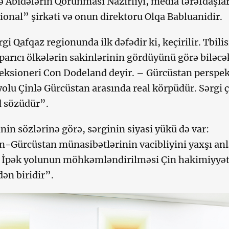
 Abidələrin Qorunması Nazirliyi, media tərəfdaşlar
ional” şirkəti və onun direktoru Olqa Babluanidir.
gi Qafqaz regionunda ilk dəfədir ki, keçirilir. Tbili
parıcı ölkələrin sakinlərinin gördüyünü görə biləcə
leksioneri Con Dodeland deyir. – Gürcüstan perspek
yolu Çinlə Gürcüstan arasında real körpüdür. Sərgi ç
d sözüdür”.
nin sözlərinə görə, sərginin siyasi yükü də var:
-Gürcüstan münasibətlərinin vacibliyini yaxşı anl
 İpək yolunun möhkəmləndirilməsi Çin hakimiyyət
ndən biridir”.