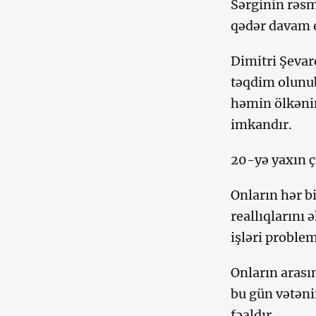
Sərginin rəsm
qədər davam 
Dimitri Şevar
təqdim olunub
həmin ölkənin
imkandır.
20-yə yaxın çi
Onların hər bi
reallıqlarını 
işləri problem
Onların arası
bu gün vətəni
fəaldır.