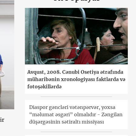
Avqust, 2008. Cənubi Osetiya ətrafında
müharibənin xronologiyası faktlarda və
fotoşəkillərdə
Diaspor gəncləri vətənpərvər, yoxsa
“məlumat əsgəri” olmalıdır - Zəngilan
ir
düşərgəsinin sətiraltı missiyası