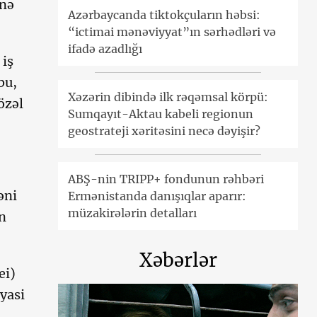
-nə
Azərbaycanda tiktokçuların həbsi:
“ictimai mənəviyyat”ın sərhədləri və
ifadə azadlığı
 iş
bu,
Xəzərin dibində ilk rəqəmsal körpü:
özəl
Sumqayıt-Aktau kabeli regionun
geostrateji xəritəsini necə dəyişir?
ABŞ-nin TRIPP+ fondunun rəhbəri
əni
Ermənistanda danışıqlar aparır:
müzakirələrin detalları
ın
Xəbərlər
ei)
yasi