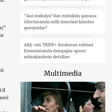
ır.
"Ani reaksiya"dan mümkün qanuna:
Gürcüstanda milli dəyərləri kimdən
nı”
qoruyurlar?
an
ABŞ-nin TRIPP+ fondunun rəhbəri
Ermənistanda danışıqlar aparır:
müzakirələrin detalları
ni
Multimedia
 il
neri