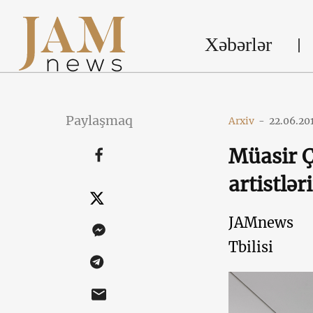
Xəbərlər
Paylaşmaq
Arxiv
-
22.06.20
Müasir Çi
artistlər
JAMnews
Tbilisi