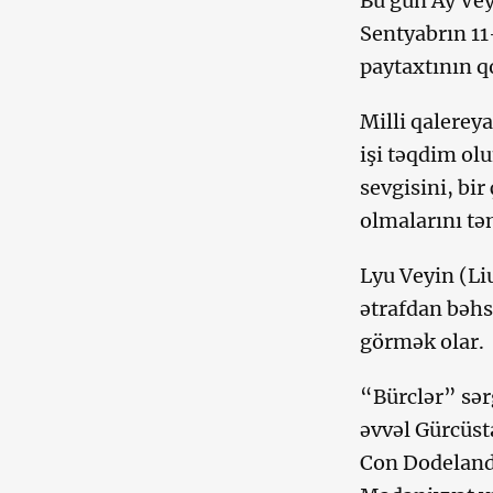
Bu gün Ay Vey
Sentyabrın 11
paytaxtının qo
Milli qalerey
işi təqdim olu
sevgisini, bir
olmalarını tə
Lyu Veyin (Liu
ətrafdan bəhs
görmək olar.
“Bürclər” sərg
əvvəl Gürcüst
Con Dodeland 