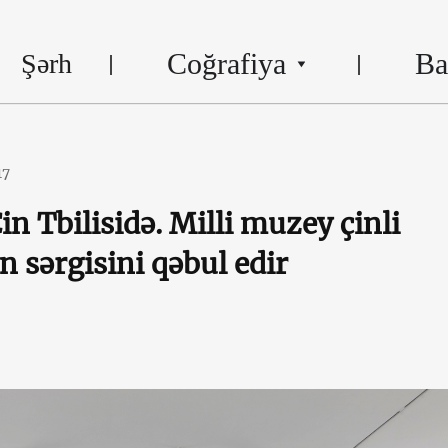
Coğrafiya
Ba
Şərh
17
n Tbilisidə. Milli muzey çinli
in sərgisini qəbul edir