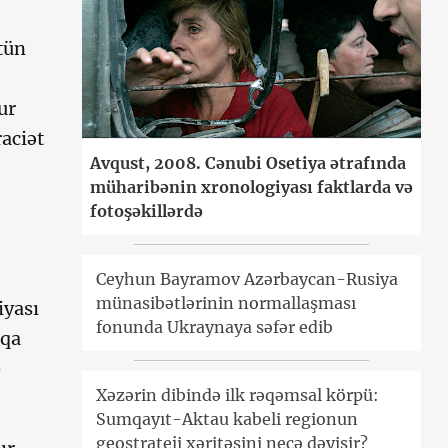
tün
ur
aciət
Avqust, 2008. Cənubi Osetiya ətrafında
müharibənin xronologiyası faktlarda və
fotoşəkillərdə
Ceyhun Bayramov Azərbaycan-Rusiya
münasibətlərinin normallaşması
iyası
fonunda Ukraynaya səfər edib
şqa
b
Xəzərin dibində ilk rəqəmsal körpü:
Sumqayıt-Aktau kabeli regionun
geostrateji xəritəsini necə dəyişir?