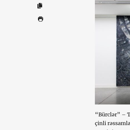
“Bürclər” – T
çinli rəssamla