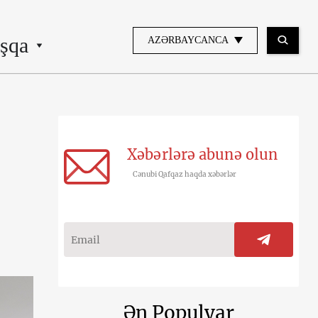
şqa
AZƏRBAYCANCA
Xəbərlərə abunə olun
Cənubi Qafqaz haqda xəbərlər
Ən Populyar