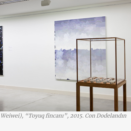
 Weiwei), “Toyuq fincanı”, 2015. Con Dodelandın