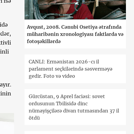
ı isə
sidə
Avqust, 2008. Cənubi Osetiya ətrafında
klər,
müharibənin xronologiyası faktlarda və
fotoşəkillərdə
tivli
inli
CANLI: Ermənistan 2026-cı il
parlament seçkilərində səsverməyə
gedir. Foto və video
ayır.
inin
Gürcüstan, 9 Aprel faciəsi: sovet
ordusunun Tbilisidə dinc
nümayişçilərə divan tutmasından 37 il
ötdü