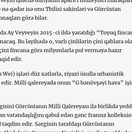
veyin işlərilə dünyanın aparıcı muzeyləri maraqlan
-nə qədər isə onu Tbilisi sakinləri və Gürcüstan
naqları görə bilər.
ada Ay Veyveyin 2015-ci ildə yaratdığı “Toyuq finca
nacaq. Bu layihədə o, varlı çinlilərin çini qablara ol
 çini fincana görə milyonlarla pul verməyə hazır
nqid edir.
 Wei) işləri düz xətlərlə, riyazi üsulla urbanistik
 edir. Milli qalereyada onun “G bənövşəyi hava” işi
isini Gürcüstanın Milli Qalereyası ilə birlikdə yeddi
an vətəndaşlığını qəbul edən gənc fransız kolleksio
təqdim edir. Sərginin tərəfdaşı Gürcüstanın