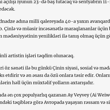
i açılışı iyunun 23-də baş tutacaq və sentyabrın 11
edəcək.
dnadze adına milli qalereyada 40-a yaxın avanqard
. Çinlə və müasir incəsənətlə maraqlananlar üçün 
 mədəniyyətinin yenilikləri ilə tanış olmaq üçün g
nli artistin işləri təqdim olunacaq.
ri öz sənəti ilə bu günkü Çinin siyasi, sosial və məd
əks etdirir və ən əsası da özü onlara təsir edir. Onlar
lərin həll üçün müxtəlif yolların axtarışıdır.
nda ən çox populyarlıq qazanan Ay Veyvey (Ai Weiw
ndəki təqiblərə görə Avropada yaşayan rəssam və si