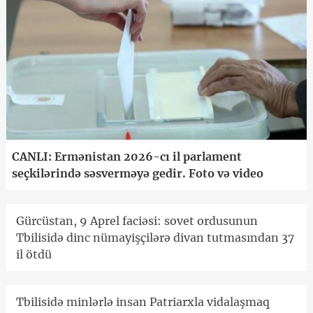
CANLI: Ermənistan 2026-cı il parlament
seçkilərində səsverməyə gedir. Foto və video
Gürcüstan, 9 Aprel faciəsi: sovet ordusunun
Tbilisidə dinc nümayişçilərə divan tutmasından 37
il ötdü
Tbilisidə minlərlə insan Patriarxla vidalaşmaq