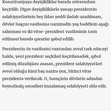
Konstitusiyaya dəyişikliklər barədə referendum
keçirilib. Digər dəyişikliklərlə yanaşı prezidentin
səlahiyyətlərinin beş ildən yeddi ilədək uzadılması,
dövlət başçısı vəsifəsinə namizədin yaş həddinin aşağı
salınması və iki vitse-prezident vəzifəsinin təsis
edilməsi barədə qərarlar qəbul edilib.
Prezidentin öz vəzifəsini vaxtından əvvəl tərk edəcəyi
halda, yeni prezident seçkiləri keçirilənədək, qıbul
edilmiş düzəlişlərə əsasən, prezident səlahiyyətləri
əvvəl olduğu kimi baş nazirə yox, birinci vitse
prezidentə veriləcək. O, həmçinin dövlətin adından
beynəlxalq sənədləri imzalamaq səlahiyyəti əldə edir.