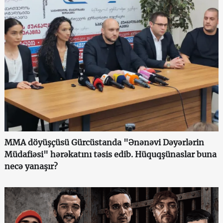
MMA döyüşçüsü Gürcüstanda "Ənənəvi Dəyərlərin
Müdafiəsi" hərəkatını təsis edib. Hüquqşünaslar buna
necə yanaşır?