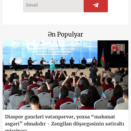
Ən Populyar
Diaspor gəncləri vətənpərvər, yoxsa “məlumat
əsgəri” olmalıdır - Zəngilan düşərgəsinin sətiraltı
missiyası