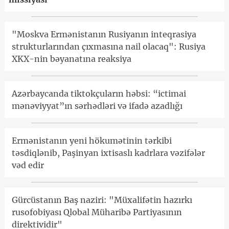
"Moskva Ermənistanın Rusiyanın inteqrasiya
strukturlarından çıxmasına nail olacaq": Rusiya
XKX-nin bəyanatına reaksiya
Azərbaycanda tiktokçuların həbsi: “ictimai
mənəviyyat”ın sərhədləri və ifadə azadlığı
Ermənistanın yeni hökumətinin tərkibi
təsdiqlənib, Paşinyan ixtisaslı kadrlara vəzifələr
vəd edir
Gürcüstanın Baş naziri: "Müxalifətin hazırkı
rusofobiyası Qlobal Müharibə Partiyasının
direktividir"