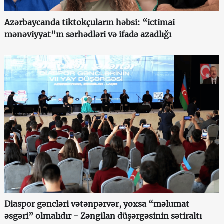
Azərbaycanda tiktokçuların həbsi: “ictimai
mənəviyyat”ın sərhədləri və ifadə azadlığı
Diaspor gəncləri vətənpərvər, yoxsa “məlumat
əsgəri” olmalıdır - Zəngilan düşərgəsinin sətiraltı