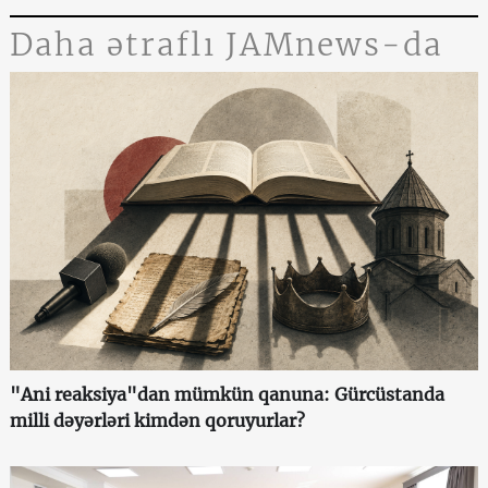
Daha ətraflı JAMnews-da
"Ani reaksiya"dan mümkün qanuna: Gürcüstanda
milli dəyərləri kimdən qoruyurlar?