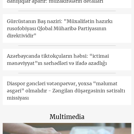
danışıqlar aparır: müzakirələrin detalları
Gürcüstanın Baş naziri: "Müxalifətin hazırkı
rusofobiyası Qlobal Müharibə Partiyasının
direktividir"
Azərbaycanda tiktokçuların həbsi: “ictimai
mənəviyyat”ın sərhədləri və ifadə azadlığı
Diaspor gəncləri vətənpərvər, yoxsa “məlumat
əsgəri” olmalıdır - Zəngilan düşərgəsinin sətiraltı
missiyası
Multimedia