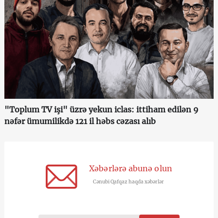
"Toplum TV işi" üzrə yekun iclas: ittiham edilən 9
nəfər ümumilikdə 121 il həbs cəzası alıb
Xəbərlərə abunə olun
Cənubi Qafqaz haqda xəbərlər