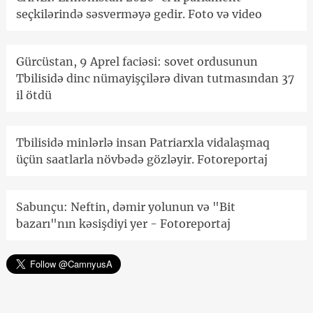
seçkilərində səsverməyə gedir. Foto və video
Gürcüstan, 9 Aprel faciəsi: sovet ordusunun
Tbilisidə dinc nümayişçilərə divan tutmasından 37
il ötdü
Tbilisidə minlərlə insan Patriarxla vidalaşmaq
üçün saatlarla növbədə gözləyir. Fotoreportaj
Sabunçu: Neftin, dəmir yolunun və "Bit
bazarı"nın kəsişdiyi yer - Fotoreportaj