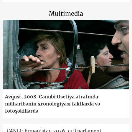
Multimedia
Avqust, 2008. Cənubi Osetiya ətrafında
müharibənin xronologiyası faktlarda və
fotoşəkillərdə
CANLI: Ermənistan 2026-cı il parlament