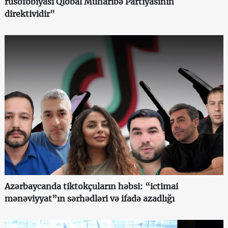
rusofobiyası Qlobal Müharibə Partiyasının
direktividir"
Azərbaycanda tiktokçuların həbsi: “ictimai
mənəviyyat”ın sərhədləri və ifadə azadlığı