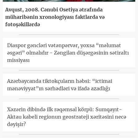
Avqust, 2008. Cənubi Osetiya ətrafında
müharibənin xronologiyası faktlarda və
fotoşəkillərdə
Diaspor gəncləri vətənpərvər, yoxsa “məlumat
əsgəri” olmalıdır - Zəngilan düşərgəsinin sətiraltı
missiyası
Azərbaycanda tiktokçuların həbsi: “ictimai
mənəviyyat”ın sərhədləri və ifadə azadlığı
Xəzərin dibində ilk rəqəmsal körpü: Sumqayıt-
Aktau kabeli regionun geostrateji xəritəsini necə
dəyişir?