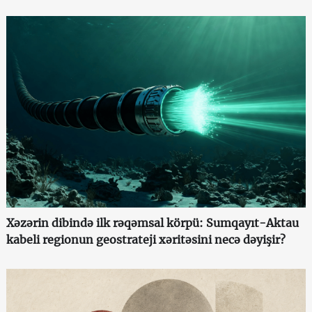
Xəzərin dibində ilk rəqəmsal körpü: Sumqayıt-Aktau
kabeli regionun geostrateji xəritəsini necə dəyişir?