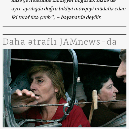
ayrı-ayrılıqda doğru bildiyi mövqeyi müdafiə edən
iki tərəf üzə çıxıb”, – bəyanatda deyilir.
Daha ətraflı JAMnews-da