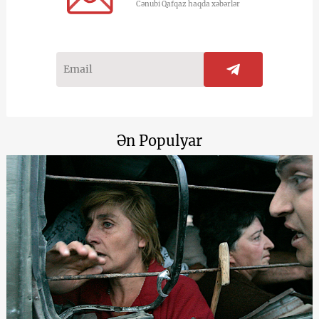
Cənubi Qafqaz haqda xəbərlər
Ən Populyar