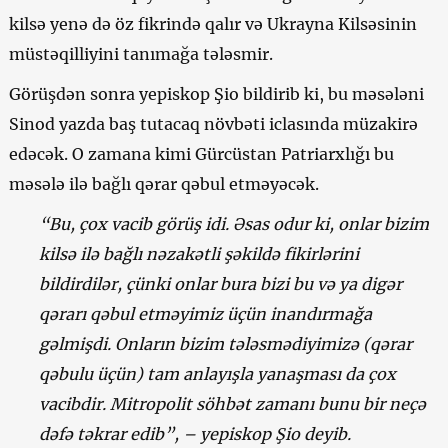
kilsə yenə də öz fikrində qalır və Ukrayna Kilsəsinin
müstəqilliyini tanımağa tələsmir.
Görüşdən sonra yepiskop Şio bildirib ki, bu məsələni
Sinod yazda baş tutacaq növbəti iclasında müzakirə
edəcək. O zamana kimi Gürcüstan Patriarxlığı bu
məsələ ilə bağlı qərar qəbul etməyəcək.
“Bu, çox vacib görüş idi. Əsas odur ki, onlar bizim
kilsə ilə bağlı nəzakətli şəkildə fikirlərini
bildirdilər, çünki onlar bura bizi bu və ya digər
qərarı qəbul etməyimiz üçün inandırmağa
gəlmişdi. Onların bizim tələsmədiyimizə (qərar
qəbulu üçün) tam anlayışla yanaşması da çox
vacibdir. Mitropolit söhbət zamanı bunu bir neçə
dəfə təkrar edib”, – yepiskop Şio deyib.