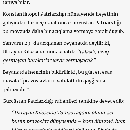
tanıya bilər.
Konstantinopol Patriarxlığı nümayəndə heyətinin
gəlişindən bir neçə saat öncə Gürcüstan Patriarxlığı
bu mövzuda daha bir açıqlama verməyə gərək duyub.
Yanvarın 29-da açıqlanan bəyanatda deyilir ki,
Ukrayna Kilsəsinə münasibətdə
“tələsik, uzaq
getməyən hərəkətlər xeyir verməyəcək”.
Bəyanatda həmçinin bildirilir ki, bu gün ən əsas
məsələ “pravoslavların vəhdətinin qayğısına
qalmaqdır”.
Gürcüstan Patriarxlığı ruhaniləri təmkinə dəvət edib:
“Ukrayna Kilsəsinə Tomas təqdim olunması
bütün pravoslav dünyasında – həm dünyəvi, həm
kilsə çevrələrində ziddiyyət doğurub. Bizdə də