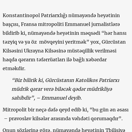
Konstantinopol Patriarxlığı nümayəndə heyətinin
başçısı, Fransa mitropoliti Emmanuel jurnalistlərə
bildirib ki, nümayəndə heyətinin məqsədi “hər hansı
təzyiq və ya öz mövqeyini yeritmək” yox, Gürcüstan
Kilsəsini Ukrayna Kilsəsinə müstəqillik verilməsi
haqda qərarın təfərrüatları ilə bağlı xəbərdar
etməkdir.
“Biz bilirik ki, Gürcüstanın Katolikos Patriarxı
müdrik qərar verə biləcək qədər müdrikliyə
sahibdir”, – Emmanuel deyib.
Mitropolit bir neçə dəfə qeyd edib ki, “bu gün ən əsası
– pravoslav kilsələr arasında vəhdəti qorumaqdır”.
Onun sözlərinə görə, nümayəndə heyətinin Tbilisiyə