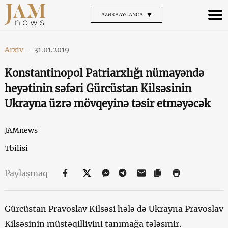
AZƏRBAYCANCA
Arxiv
-
31.01.2019
Konstantinopol Patriarxlığı nümayəndə
heyətinin səfəri Gürcüstan Kilsəsinin
Ukrayna üzrə mövqeyinə təsir etməyəcək
JAMnews
Tbilisi
Paylaşmaq
Gürcüstan Pravoslav Kilsəsi hələ də Ukrayna Pravoslav
Kilsəsinin müstəqilliyini tanımağa tələsmir.