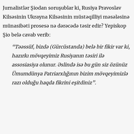
Jurnalistlər Şiodan soruşublar ki, Rusiya Pravoslav
Kilsəsinin Ukrayna Kilsəsinin müstəqilliyi məsələsinə
münasibəti prosesə nə dərəcədə təsir edir? Yepiskop
Şio belə cavab verib:
“Təəssüf, bizdə (Gürcüstanda) belə bir fikir var ki,
hazırkı mövqeyimiz Rusiyanın təsiri ilə
assosiasiya olunur. Əslində isə bu gün siz özünüz
Ümumdünya Patriarxlığının bizim mövqeyimizlə
razı olduğu haqda fikrini eşitdiniz”.