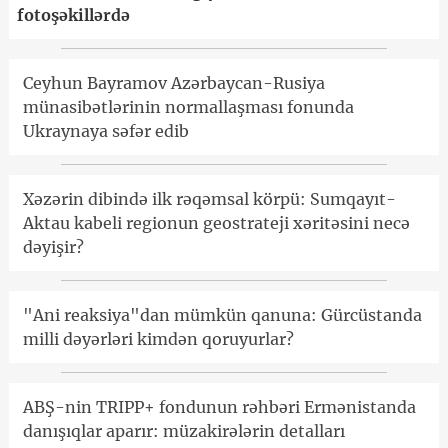
fotoşəkillərdə
Ceyhun Bayramov Azərbaycan-Rusiya
münasibətlərinin normallaşması fonunda
Ukraynaya səfər edib
Xəzərin dibində ilk rəqəmsal körpü: Sumqayıt-
Aktau kabeli regionun geostrateji xəritəsini necə
dəyişir?
"Ani reaksiya"dan mümkün qanuna: Gürcüstanda
milli dəyərləri kimdən qoruyurlar?
ABŞ-nin TRIPP+ fondunun rəhbəri Ermənistanda
danışıqlar aparır: müzakirələrin detalları