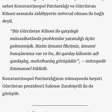
səfəri Konstantinopol Patriarxlığı və Gürcüstan
Kilsəsi arasında ziddiyyətin mövcud olması ilə bağlı
deyil.
“Biz Gürcüstan Kilsəsi ilə qarşılıqlı
münasibətlərdə problemlər yarandığı üçün
gəlməmişik. Bizim ümumi fikrimiz, ümumi
baxışlarımız var və bu, iki qardaş kilsənin adi
qardaşlıq, mehribanlıq görüşüdür”, – mitropolit
Emmanuel bildirib.
Konstantinopol Patriarxlığının nümayəndə heyəti
Gürcüstan prezidenti Salome Zurabişvili ilə də
görüşüb.
_________________