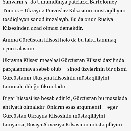
Yanvarın 5-də Ümumdünya patriarxı Bartolomey
Tomos – Ukrayna Pravoslav Kilsəsinin müstəqilliyini
təsdiqləyən sənəd imzalayıb. Bu da onun Rusiya
Kilsəsindən azad olması deməkdir.
Amma Gürcüstan kilsəsi hələ də bu faktı tanımaq
üçün tələsmir.
Ukrayna Kilsəsi məsələsi Gürcüstan Kilsəsi daxilində
parçalanmaya səbəb olub – sinod üzvlərinin bir qismi
Gürcüstanın Ukrayna kilsəsinin müstəqilliyini
tanımalı olduğu fikrindədir.
Digər hissəsi isə hesab edir ki, Gürcüstan bu məsələdə
ehtiyatlı olmalıdır. Onların əsas arqumenti – əgər
Gürcüstan Ukrayna Kilsəsinin müstəqilliyini
tanıyarsa, Rusiya Abxaziya Kilsəsinin müstəqilliyini