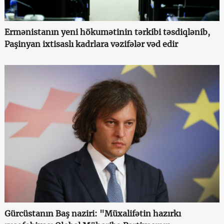
Ermənistanın yeni hökumətinin tərkibi təsdiqlənib,
Paşinyan ixtisaslı kadrlara vəzifələr vəd edir
Gürcüstanın Baş naziri: "Müxalifətin hazırkı