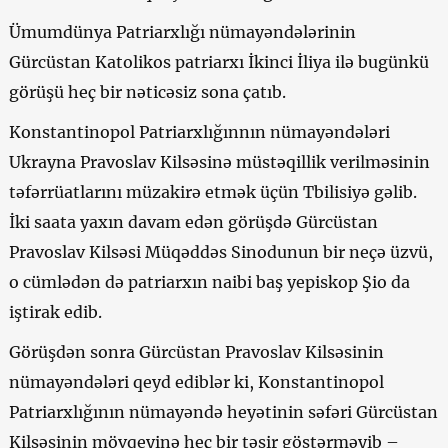
Ümumdünya Patriarxlığı nümayəndələrinin
Gürcüstan Katolikos patriarxı İkinci İliya ilə bugünkü
görüşü heç bir nəticəsiz sona çatıb.
Konstantinopol Patriarxlığınnın nümayəndələri
Ukrayna Pravoslav Kilsəsinə müstəqillik verilməsinin
təfərrüatlarını müzakirə etmək üçün Tbilisiyə gəlib.
İki saata yaxın davam edən görüşdə Gürcüstan
Pravoslav Kilsəsi Müqəddəs Sinodunun bir neçə üzvü,
o cümlədən də patriarxın naibi baş yepiskop Şio da
iştirak edib.
Görüşdən sonra Gürcüstan Pravoslav Kilsəsinin
nümayəndələri qeyd ediblər ki, Konstantinopol
Patriarxlığının nümayəndə heyətinin səfəri Gürcüstan
Kilsəsinin mövqeyinə heç bir təsir göstərməyib –