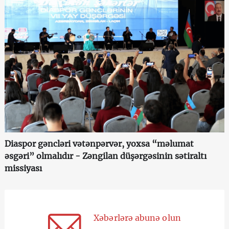
Diaspor gəncləri vətənpərvər, yoxsa “məlumat
əsgəri” olmalıdır - Zəngilan düşərgəsinin sətiraltı
missiyası
Xəbərlərə abunə olun