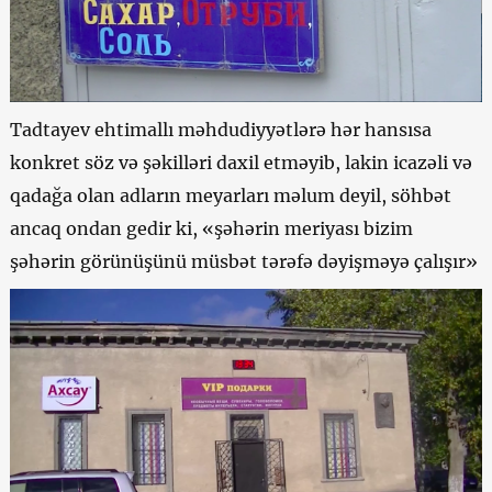
Tadtayev ehtimallı məhdudiyyətlərə hər hansısa
konkret söz və şəkilləri daxil etməyib, lakin icazəli və
qadağa olan adların meyarları məlum deyil, söhbət
ancaq ondan gedir ki, «şəhərin meriyası bizim
şəhərin görünüşünü müsbət tərəfə dəyişməyə çalışır»