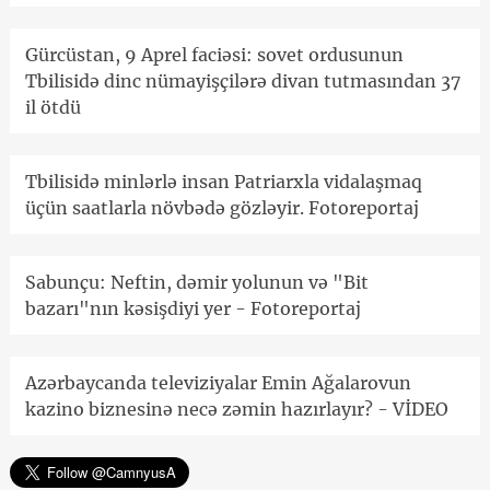
Gürcüstan, 9 Aprel faciəsi: sovet ordusunun
Tbilisidə dinc nümayişçilərə divan tutmasından 37
il ötdü
Tbilisidə minlərlə insan Patriarxla vidalaşmaq
üçün saatlarla növbədə gözləyir. Fotoreportaj
Sabunçu: Neftin, dəmir yolunun və "Bit
bazarı"nın kəsişdiyi yer - Fotoreportaj
Azərbaycanda televiziyalar Emin Ağalarovun
kazino biznesinə necə zəmin hazırlayır? - VİDEO