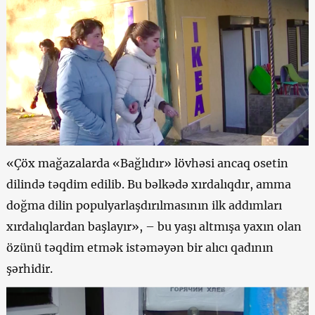
«Çöx mağazalarda «Bağlıdır» lövhəsi ancaq osetin
dilində təqdim edilib. Bu bəlkədə xırdalıqdır, amma
doğma dilin populyarlaşdırılmasının ilk addımları
xırdalıqlardan başlayır», – bu yaşı altmışa yaxın olan
özünü təqdim etmək istəməyən bir alıcı qadının
şərhidir.