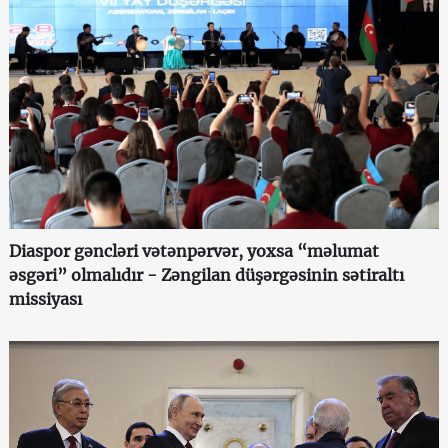
Diaspor gəncləri vətənpərvər, yoxsa “məlumat
əsgəri” olmalıdır - Zəngilan düşərgəsinin sətiraltı
missiyası