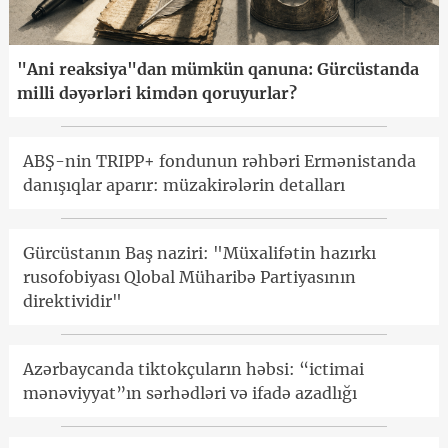
"Ani reaksiya"dan mümkün qanuna: Gürcüstanda
milli dəyərləri kimdən qoruyurlar?
ABŞ-nin TRIPP+ fondunun rəhbəri Ermənistanda
danışıqlar aparır: müzakirələrin detalları
Gürcüstanın Baş naziri: "Müxalifətin hazırkı
rusofobiyası Qlobal Müharibə Partiyasının
direktividir"
Azərbaycanda tiktokçuların həbsi: “ictimai
mənəviyyat”ın sərhədləri və ifadə azadlığı