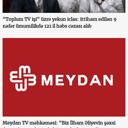
"Toplum TV işi" üzrə yekun iclas: ittiham edilən 9
nəfər ümumilikdə 121 il həbs cəzası alıb
Meydan TV məhkəməsi: “Biz İlham Əliyevin şəxsi