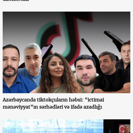
Azərbaycanda tiktokçuların həbsi: “ictimai
mənəviyyat”ın sərhədləri və ifadə azadlığı