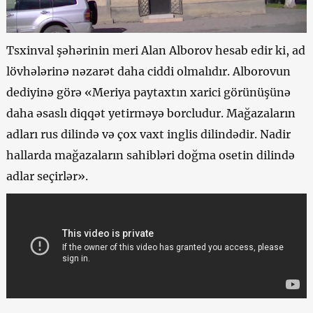
Tsxinval şəhərinin meri Alan Alborov hesab edir ki, ad
lövhələrinə nəzarət daha ciddi olmalıdır. Alborovun
dediyinə görə «Meriya paytaxtın xarici görünüşünə
daha əsaslı diqqət yetirməyə borcludur. Mağazaların
adları rus dilində və çox vaxt inglis dilindədir. Nadir
hallarda mağazaların sahibləri doğma osetin dilində
adlar seçirlər».