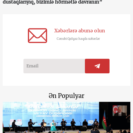
dustaqlarıyıq, bizimlə hörmətlə davranın”
Xəbərlərə abunə olun
Cənubi Qafqaz haqda xəbərlər
Ən Populyar