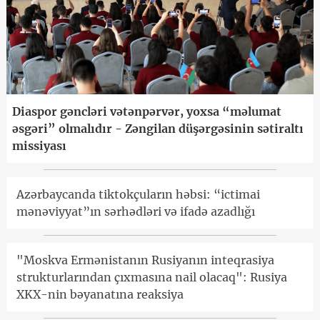
Diaspor gəncləri vətənpərvər, yoxsa “məlumat
əsgəri” olmalıdır - Zəngilan düşərgəsinin sətiraltı
missiyası
Azərbaycanda tiktokçuların həbsi: “ictimai
mənəviyyat”ın sərhədləri və ifadə azadlığı
"Moskva Ermənistanın Rusiyanın inteqrasiya
strukturlarından çıxmasına nail olacaq": Rusiya
XKX-nin bəyanatına reaksiya