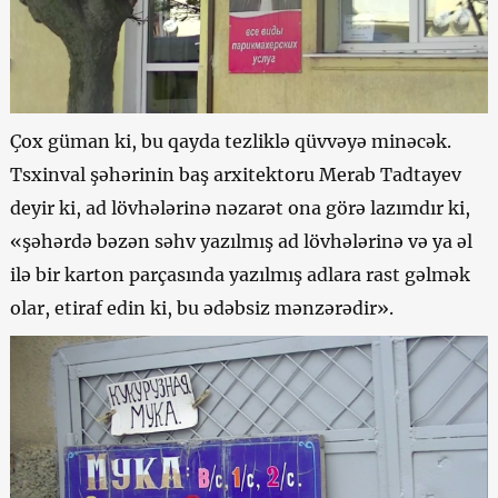
Çox güman ki, bu qayda tezliklə qüvvəyə minəcək.
Tsxinval şəhərinin baş arxitektoru Merab Tadtayev
deyir ki, ad lövhələrinə nəzarət ona görə lazımdır ki,
«şəhərdə bəzən səhv yazılmış ad lövhələrinə və ya əl
ilə bir karton parçasında yazılmış adlara rast gəlmək
olar, etiraf edin ki, bu ədəbsiz mənzərədir».