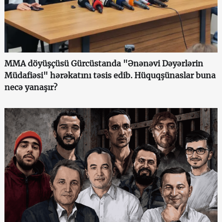
MMA döyüşçüsü Gürcüstanda "Ənənəvi Dəyərlərin
Müdafiəsi" hərəkatını təsis edib. Hüquqşünaslar buna
necə yanaşır?