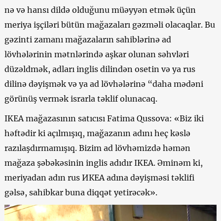
nə və hansı dildə olduğunu müəyyən etmək üçün
meriya işçiləri bütün mağazaları gəzməli olacaqlar. Bu
gəzinti zamanı mağazaların sahiblərinə ad
lövhələrinin mətnlərində aşkar olunan səhvləri
düzəldmək, adları inglis dilindən osetin və ya rus
dilinə dəyişmək və ya ad lövhələrinə “daha mədəni
görünüş vermək israrla təklif olunacaq.
IKEA mağazasının satıcısı Fatima Qussova: «Biz iki
həftədir ki açılmışıq, mağazanın adını heç kəslə
razılaşdırmamışıq. Bizim ad lövhəmizdə həmən
mağaza şəbəkəsinin inglis adıdır IKEA. Əminəm ki,
meriyadan adın rus ИКЕА adına dəyişməsi təklifi
gəlsə, sahibkar buna diqqət yetirəcək».