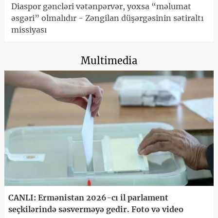
Diaspor gəncləri vətənpərvər, yoxsa “məlumat
əsgəri” olmalıdır - Zəngilan düşərgəsinin sətiraltı
missiyası
Multimedia
CANLI: Ermənistan 2026-cı il parlament
seçkilərində səsverməyə gedir. Foto və video