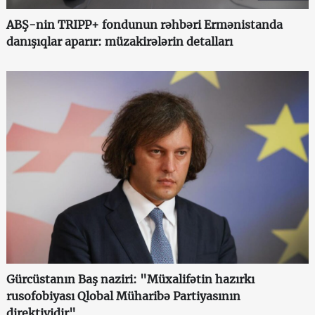
ABŞ-nin TRIPP+ fondunun rəhbəri Ermənistanda
danışıqlar aparır: müzakirələrin detalları
Gürcüstanın Baş naziri: "Müxalifətin hazırkı
rusofobiyası Qlobal Müharibə Partiyasının
direktividir"