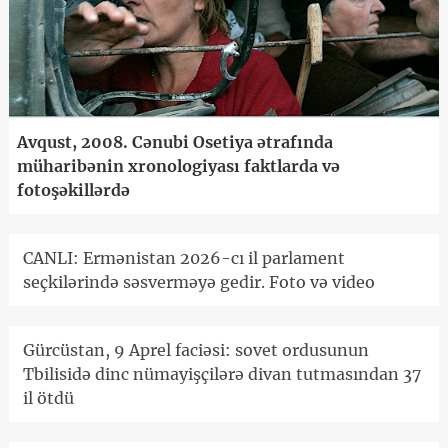
Avqust, 2008. Cənubi Osetiya ətrafında
müharibənin xronologiyası faktlarda və
fotoşəkillərdə
CANLI: Ermənistan 2026-cı il parlament
seçkilərində səsverməyə gedir. Foto və video
Gürcüstan, 9 Aprel faciəsi: sovet ordusunun
Tbilisidə dinc nümayişçilərə divan tutmasından 37
il ötdü