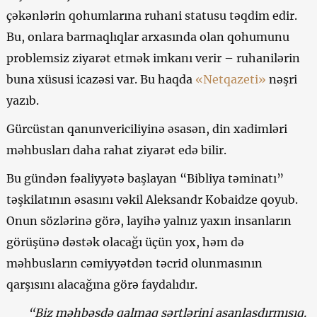
çəkənlərin qohumlarına ruhani statusu təqdim edir.
Bu, onlara barmaqlıqlar arxasında olan qohumunu
problemsiz ziyarət etmək imkanı verir – ruhanilərin
buna xüsusi icazəsi var. Bu haqda
«Netqazeti»
nəşri
yazıb.
Gürcüstan qanunvericiliyinə əsasən, din xadimləri
məhbusları daha rahat ziyarət edə bilir.
Bu gündən fəaliyyətə başlayan “Bibliya təminatı”
təşkilatının əsasını vəkil Aleksandr Kobaidze qoyub.
Onun sözlərinə görə, layihə yalnız yaxın insanların
görüşünə dəstək olacağı üçün yox, həm də
məhbusların cəmiyyətdən təcrid olunmasının
qarşısını alacağına görə faydalıdır.
“Biz məhbəsdə qalmaq şərtlərini asanlaşdırmışıq.