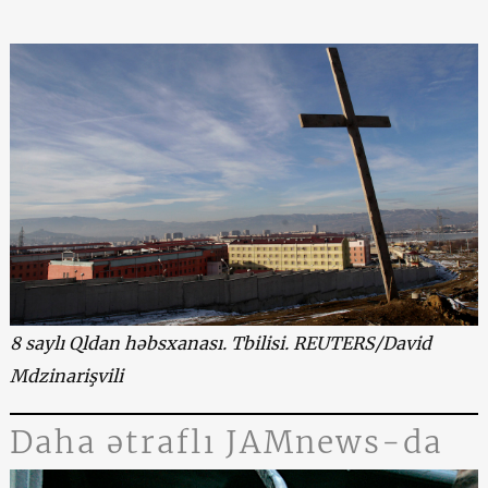
8 saylı Qldan həbsxanası. Tbilisi. REUTERS/David
Mdzinarişvili
Daha ətraflı JAMnews-da