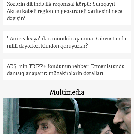
Xəzərin dibində ilk rəqəmsal körpü: Sumqayıt-
Aktau kabeli regionun geostrateji xəritəsini necə
dəyişir?
"Ani reaksiya"dan mümkün qanuna: Gürcüstanda
milli dəyərləri kimdən qoruyurlar?
ABŞ-nin TRIPP+ fondunun rəhbəri Ermənistanda
danışıqlar aparır: müzakirələrin detalları
Multimedia