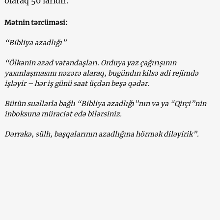
olaraq 50 laridir.
Mətnin tərcüməsi:
“Bibliya azadlığı”
“Ölkənin azad vətəndaşları. Orduya yaz çağırışının
yaxınlaşmasını nəzərə alaraq, bugündın kilsə adi rejimdə
işləyir – hər iş günü saat üçdən beşə qədər.
Bütün suallarla bağlı “Bibliya azadlığı”nın və ya “Qirçi”nin
inboksuna müraciət edə bilərsiniz.
Dərrakə, sülh, başqalarının azadlığına hörmək diləyirik”.