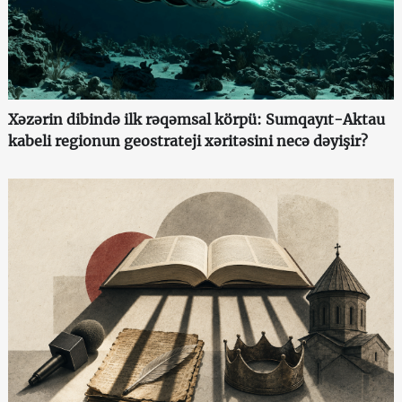
Xəzərin dibində ilk rəqəmsal körpü: Sumqayıt-Aktau
kabeli regionun geostrateji xəritəsini necə dəyişir?