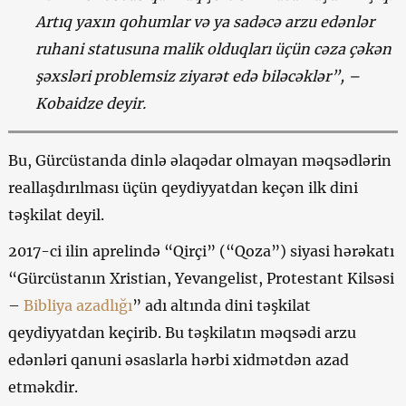
Artıq yaxın qohumlar və ya sadəcə arzu edənlər
ruhani statusuna malik olduqları üçün cəza çəkən
şəxsləri problemsiz ziyarət edə biləcəklər”, –
Kobaidze deyir.
Bu, Gürcüstanda dinlə əlaqədar olmayan məqsədlərin
reallaşdırılması üçün qeydiyyatdan keçən ilk dini
təşkilat deyil.
2017-ci ilin aprelində “Qirçi” (“Qoza”) siyasi hərəkatı
“Gürcüstanın Xristian, Yevangelist, Protestant Kilsəsi
–
Bibliya azadlığı
” adı altında dini təşkilat
qeydiyyatdan keçirib. Bu təşkilatın məqsədi arzu
edənləri qanuni əsaslarla hərbi xidmətdən azad
etməkdir.