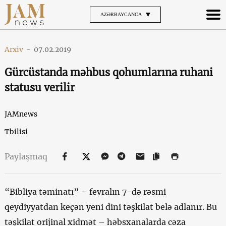
AZƏRBAYCANCA
Arxiv
-
07.02.2019
Gürcüstanda məhbus qohumlarına ruhani
statusu verilir
JAMnews
Tbilisi
Paylaşmaq
“Bibliya təminatı” – fevralın 7-də rəsmi
qeydiyyatdan keçən yeni dini təşkilat belə adlanır. Bu
təşkilat orijinal xidmət – həbsxanalarda cəza