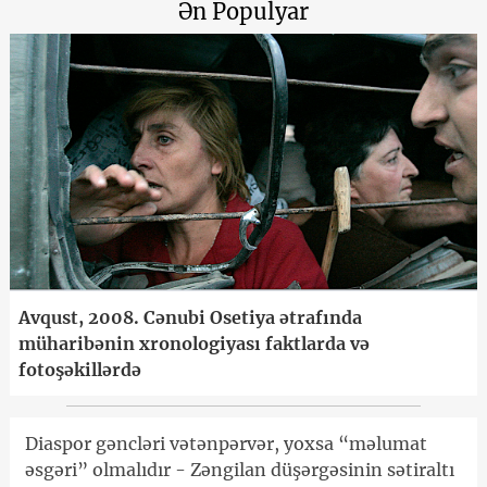
Ən Populyar
Avqust, 2008. Cənubi Osetiya ətrafında
müharibənin xronologiyası faktlarda və
fotoşəkillərdə
Diaspor gəncləri vətənpərvər, yoxsa “məlumat
əsgəri” olmalıdır - Zəngilan düşərgəsinin sətiraltı