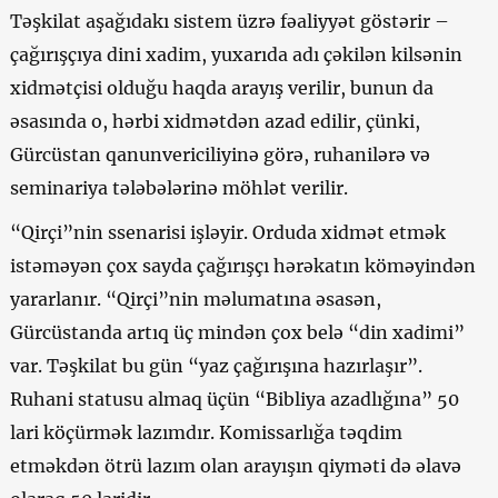
Təşkilat aşağıdakı sistem üzrə fəaliyyət göstərir –
çağırışçıya dini xadim, yuxarıda adı çəkilən kilsənin
xidmətçisi olduğu haqda arayış verilir, bunun da
əsasında o, hərbi xidmətdən azad edilir, çünki,
Gürcüstan qanunvericiliyinə görə, ruhanilərə və
seminariya tələbələrinə möhlət verilir.
“Qirçi”nin ssenarisi işləyir. Orduda xidmət etmək
istəməyən çox sayda çağırışçı hərəkatın köməyindən
yararlanır. “Qirçi”nin məlumatına əsasən,
Gürcüstanda artıq üç mindən çox belə “din xadimi”
var. Təşkilat bu gün “yaz çağırışına hazırlaşır”.
Ruhani statusu almaq üçün “Bibliya azadlığına” 50
lari köçürmək lazımdır. Komissarlığa təqdim
etməkdən ötrü lazım olan arayışın qiyməti də əlavə