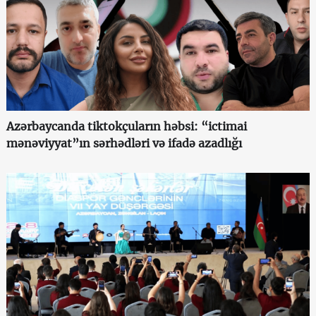
Azərbaycanda tiktokçuların həbsi: “ictimai
mənəviyyat”ın sərhədləri və ifadə azadlığı