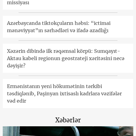
missiyası
Azərbaycanda tiktokçuların həbsi: “ictimai
mənəviyyat”ın sərhədləri və ifadə azadlığı
Xəzərin dibində ilk rəqəmsal körpü: Sumqayıt-
Aktau kabeli regionun geostrateji xəritəsini necə
dəyişir?
Ermənistanın yeni hökumətinin tərkibi
təsdiqlənib, Paşinyan ixtisaslı kadrlara vəzifələr
vəd edir
Xəbərlər