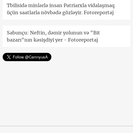
Tbilisidə minlərlə insan Patriarxla vidalaşmaq
üçün saatlarla növbədə gözləyir. Fotoreportaj
Sabunçu: Neftin, dəmir yolunun və "Bit
bazarı"nın kəsişdiyi yer - Fotoreportaj