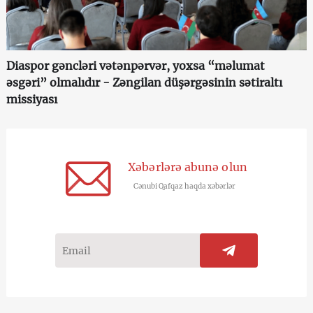
Diaspor gəncləri vətənpərvər, yoxsa “məlumat
əsgəri” olmalıdır - Zəngilan düşərgəsinin sətiraltı
missiyası
Xəbərlərə abunə olun
Cənubi Qafqaz haqda xəbərlər