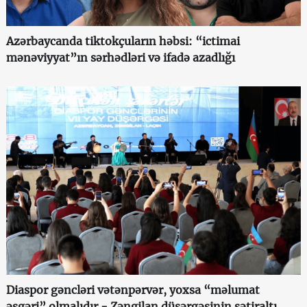
Azərbaycanda tiktokçuların həbsi: “ictimai
mənəviyyat”ın sərhədləri və ifadə azadlığı
Diaspor gəncləri vətənpərvər, yoxsa “məlumat
əsgəri” olmalıdır - Zəngilan düşərgəsinin sətiraltı