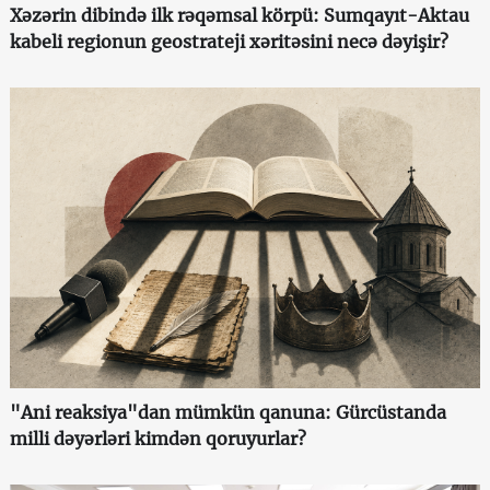
Xəzərin dibində ilk rəqəmsal körpü: Sumqayıt-Aktau
kabeli regionun geostrateji xəritəsini necə dəyişir?
"Ani reaksiya"dan mümkün qanuna: Gürcüstanda
milli dəyərləri kimdən qoruyurlar?