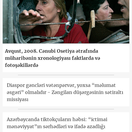
Avqust, 2008. Cənubi Osetiya ətrafında
müharibənin xronologiyası faktlarda və
fotoşəkillərdə
Diaspor gəncləri vətənpərvər, yoxsa “məlumat
əsgəri” olmalıdır - Zəngilan düşərgəsinin sətiraltı
missiyası
Azərbaycanda tiktokçuların həbsi: “ictimai
mənəviyyat”ın sərhədləri və ifadə azadlığı