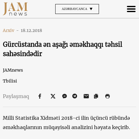
AZƏRBAYCANCA
Arxiv
-
18.12.2018
Gürcüstanda ən aşağı əməkhaqqı təhsil
sahəsindədir
JAMnews
Tbilisi
Paylaşmaq
Milli Statistika Xidməti 2018-ci ilin üçüncü rübündə
əməkhaqlarının müqayisəli analizini həyata keçirib.