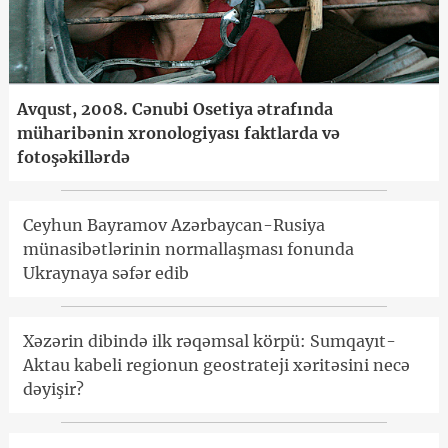
Avqust, 2008. Cənubi Osetiya ətrafında
müharibənin xronologiyası faktlarda və
fotoşəkillərdə
Ceyhun Bayramov Azərbaycan-Rusiya
münasibətlərinin normallaşması fonunda
Ukraynaya səfər edib
Xəzərin dibində ilk rəqəmsal körpü: Sumqayıt-
Aktau kabeli regionun geostrateji xəritəsini necə
dəyişir?