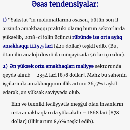
Əsas tendensiyalar:
1)
“Sakstat”ın məlumatlarına əsasən, bütün son il
ərzində əməkhaqqı praktiki olaraq bütün sektorlarda
yüksəlib, 2018-ci iolin üçüncü
rübündə isə orta aylıq
əməkhaqqı 1125,5 lari
(420 dollar) təşkil edib. (Bu,
ötən ilin analoji dövrü ilə müqayisədə 56 lari çoxdur).
2)
Ən yüksək orta əməkhaqları maliyyə
sektorunda
qeydə alınıb – 2354 lari [878 dollar]. Məhz bu sahənin
işçilərində əməkhaqqının illik artımı 26,5% təşkil
edərək, ən yüksək səviyyədə olub.
Elm və texniki fəaliyyətlə məşğul olan insanların
orta əməkhaqları da yüksəkdir – 1868 lari [878
dollar] (illik artım 8,6% təşkil edib).