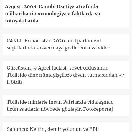
Avqust, 2008. Cənubi Osetiya ətrafında
müharibənin xronologiyası faktlarda və
fotoşəkillərdə
CANLI: Ermənistan 2026-cı il parlament
seçkilərində səsverməyə gedir. Foto və video
Gürcüstan, 9 Aprel faciəsi: sovet ordusunun
Tbilisidə dinc nümayişçilərə divan tutmasından 37
il ötdü
Tbilisidə minlərlə insan Patriarxla vidalaşmaq
üçün saatlarla növbədə gözləyir. Fotoreportaj
Sabunçu: Neftin, dəmir yolunun və "Bit