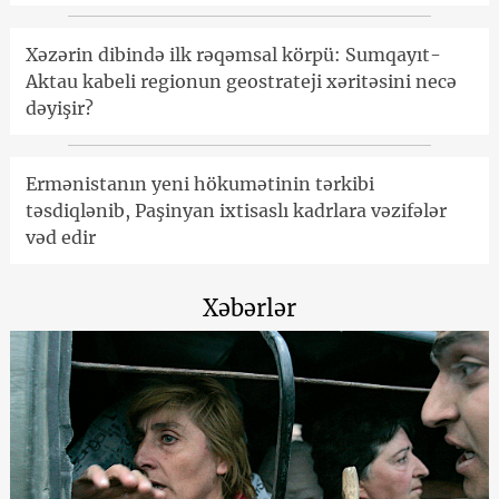
Xəzərin dibində ilk rəqəmsal körpü: Sumqayıt-
Aktau kabeli regionun geostrateji xəritəsini necə
dəyişir?
Ermənistanın yeni hökumətinin tərkibi
təsdiqlənib, Paşinyan ixtisaslı kadrlara vəzifələr
vəd edir
Xəbərlər