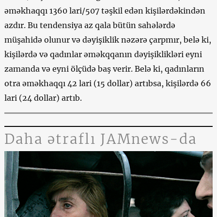
əməkhaqqı 1360 lari/507 təşkil edən kişilərdəkindən
azdır. Bu tendensiya az qala bütün sahələrdə
müşahidə olunur və dəyişiklik nəzərə çarpmır, belə ki,
kişilərdə və qadınlar əməkqqanın dəyişiklikləri eyni
zamanda və eyni ölçüdə baş verir. Belə ki, qadınların
otra əməkhaqqı 42 lari (15 dollar) artıbsa, kişilərdə 66
lari (24 dollar) artıb.
Daha ətraflı JAMnews-da