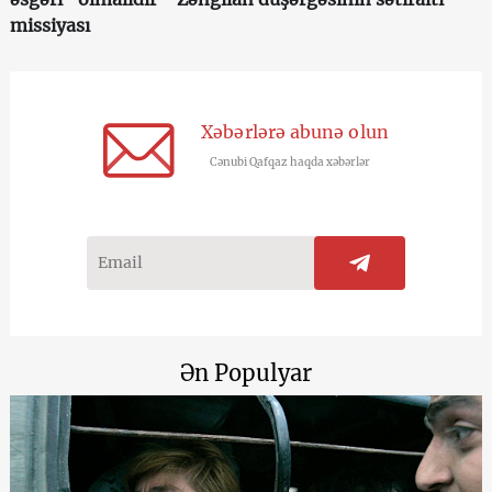
missiyası
Xəbərlərə abunə olun
Cənubi Qafqaz haqda xəbərlər
Ən Populyar