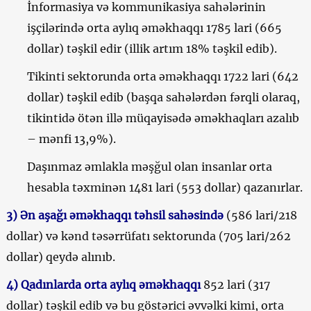
İnformasiya və kommunikasiya sahələrinin
işçilərində orta aylıq əməkhaqqı 1785 lari (665
dollar) təşkil edir (illik artım 18% təşkil edib).
Tikinti sektorunda orta əməkhaqqı 1722 lari (642
dollar) təşkil edib (başqa sahələrdən fərqli olaraq,
tikintidə ötən illə müqayisədə əməkhaqları azalıb
– mənfi 13,9%).
Daşınmaz əmlakla məşğul olan insanlar orta
hesabla təxminən 1481 lari (553 dollar) qazanırlar.
3)
Ən aşağı əməkhaqqı təhsil sahəsində
(586 lari/218
dollar) və kənd təsərrüfatı sektorunda (705 lari/262
dollar) qeydə alınıb.
4)
Qadınlarda orta aylıq əməkhaqqı
852 lari (317
dollar) təşkil edib və bu göstərici əvvəlki kimi, orta