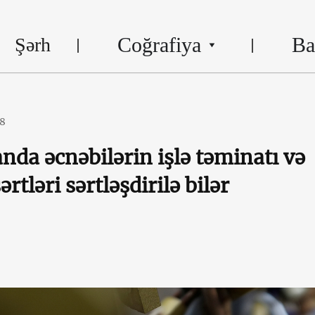
Coğrafiya
Ba
Şərh
18
nda əcnəbilərin işlə təminatı və
ərtləri sərtləşdirilə bilər