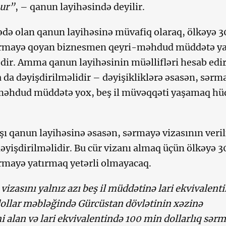
nur”
, – qanun layihəsində deyilir.
də olan qanun layihəsinə müvafiq olaraq, ölkəyə 
sərmayə qoyan biznesmen qeyri-məhdud müddətə ya
dir. Amma qanun layihəsinin müəllifləri hesab edir
 da dəyişdirilməlidir – dəyişikliklərə əsasən, sərm
-məhdud müddətə yox, beş il müvəqqəti yaşamaq h
ı qanun layihəsinə əsasən, sərmayə vizasının veri
dəyişdirilməlidir. Bu cür vizanı almaq üçün ölkəyə 
ərmayə yatırmaq yetərli olmayacaq.
izasını yalnız azı beş il müddətinə lari ekvivalent
ollar məbləğində Gürcüstan dövlətinin xəzinə
i alan və lari ekvivalentində 100 min dollarlıq sər