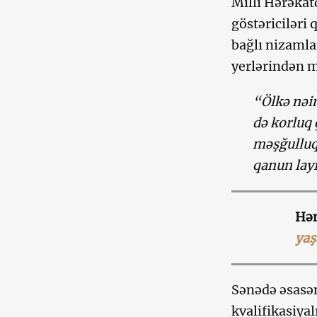
Milli Hərəkatd
göstəriciləri 
bağlı nizamla
yerlərindən 
“Ölkə nəin
də korluq 
məşğulluq
qanun layi
Həm
yaş
Sənədə əsasən
kvalifikasiyal