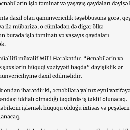
nəbilərin işlə təminat və yaşayış qaydaları dəyişə b
ntə daxil olan qanunvericilik təşəbbüsünə görə, qe
ya ilə mübarizə, o cümlədən də digər ölkə
ın burada işlə təminatı və yaşayış qaydaları
ək.
əllifi müxalif Milli Hərəkatdır. “Əcnəbilərin və
z şəxslərin hüquqi vəziyyəti haqda” dəyişikliklər
unvericiliyinə daxil edilməlidir.
k ondan ibarətdir ki, əcnəbilərə yalnız eyni vəzifəy
ndaşı iddialı olmadığı təqdirdə iş təklif olunacaq.
bilərin işləmək hüququ olduğu ixtisas və peşələri
rlanacaq.