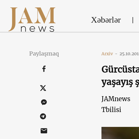
Xəbərlər
Paylaşmaq
Arxiv
-
25.10.20
Gürcüsta
yaşayış ş
JAMnews
Tbilisi