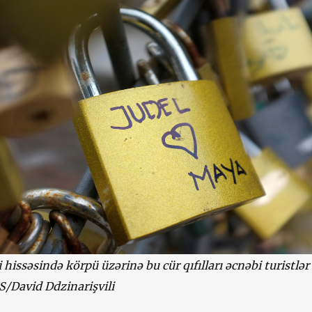
i hissəsində körpü üzərinə bu cür qıfılları əcnəbi turistlər
/David Ddzinarişvili