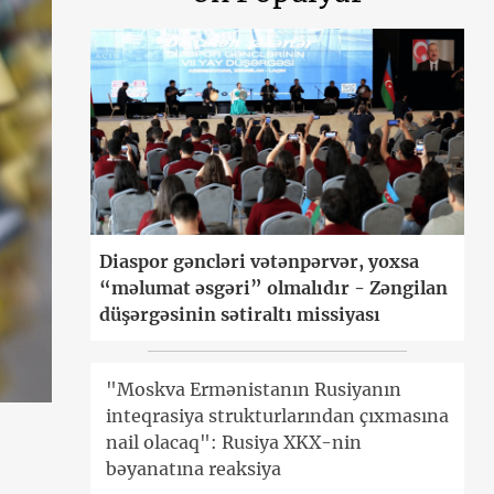
Diaspor gəncləri vətənpərvər, yoxsa
“məlumat əsgəri” olmalıdır - Zəngilan
düşərgəsinin sətiraltı missiyası
"Moskva Ermənistanın Rusiyanın
inteqrasiya strukturlarından çıxmasına
nail olacaq": Rusiya XKX-nin
bəyanatına reaksiya