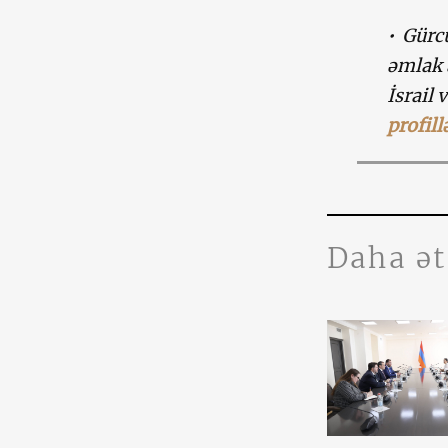
•
Gürcü
əmlak 
İsrail 
profill
Daha ə