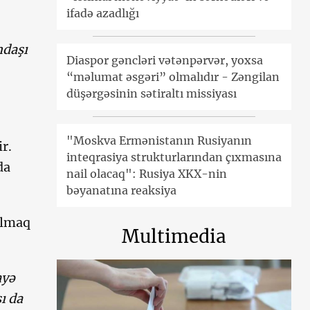
ifadə azadlığı
ndaşı
Diaspor gəncləri vətənpərvər, yoxsa
“məlumat əsgəri” olmalıdır - Zəngilan
düşərgəsinin sətiraltı missiyası
"Moskva Ermənistanın Rusiyanın
r.
inteqrasiya strukturlarından çıxmasına
da
nail olacaq": Rusiya XKX-nin
bəyanatına reaksiya
almaq
Multimedia
ayə
ı da