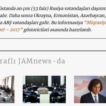
standa ən çox (53 faiz) Rusiya vətəndaşları daşın
alır. Daha sonra Ukrayna, Ermənistan, Azərbaycan,
və ABŞ vətəndaşları gəlir. Bu informasiya
“Miqrasiy
əri – 2017”
göstəriciləri əsasında hazırlanıb.
traflı JAMnews-da