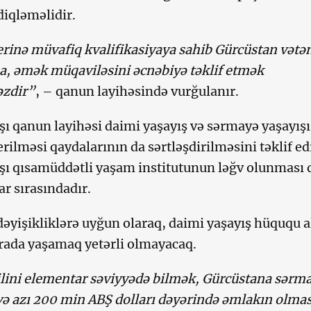
diqləməlidir.
erinə müvafiq kvalifikasiyaya sahib Gürcüstan vətə
sa, əmək müqaviləsini əcnəbiyə təklif etmək
əzdir”
, – qanun layihəsində vurğulanır.
ı qanun layihəsi daimi yaşayış və sərmayə yaşayışı
ilməsi qaydalarının da sərtləşdirilməsini təklif edi
ı qısamüddətli yaşam institutunun ləğv olunması 
ar sırasındadır.
 dəyişikliklərə uyğun olaraq, daimi yaşayış hüququ 
burada yaşamaq yetərli olmayacaq.
ilini elementar səviyyədə bilmək, Gürcüstana sərm
ə azı 200 min ABŞ dolları dəyərində əmlakın olmas