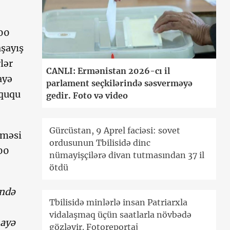
300
şayış
lər
CANLI: Ermənistan 2026-cı il
ayə
parlament seçkilərində səsverməyə
üququ
gedir. Foto və video
Gürcüstan, 9 Aprel faciəsi: sovet
lməsi
ordusunun Tbilisidə dinc
300
nümayişçilərə divan tutmasından 37 il
ötdü
ində
Tbilisidə minlərlə insan Patriarxla
vidalaşmaq üçün saatlarla növbədə
mayə
gözləyir. Fotoreportaj