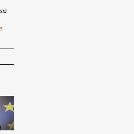
maz
a