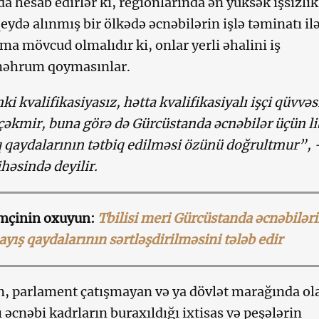
a hesab edirlər ki, regionlarında ən yüksək işsizlik
qeydə alınmış bir ölkədə əcnəbilərin işlə təminatı il
ma mövcud olmalıdır ki, onlar yerli əhalini iş
məhrum qoymasınlar.
ki kvalifikasiyasız, hətta kvalifikasiyalı işçi qüvvə
çəkmir, buna görə də Gürcüstanda əcnəbilər üçün li
 qaydalarının tətbiq edilməsi özünü doğrultmur”, 
həsində deyilir.
çinin oxuyun:
Tbilisi meri Gürcüstanda əcnəbilər
ayış qaydalarının sərtləşdirilməsini tələb edir
, parlament çatışmayan və ya dövlət marağında ol
ı əcnəbi kadrların buraxıldığı ixtisas və peşələrin