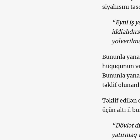
siyahısını təs
“Eyni iş y
iddialıdır
yolverilm
Bununla yanaş
hüququnun ver
Bununla yanaş
təklif olunanl
Təklif edilən
üçün altı il 
“Dövlət d
yatırmaq v