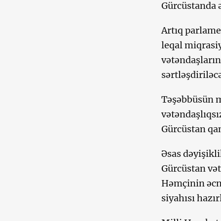
Gürcüstanda əc
Artıq parlame
leqal miqrasi
vətəndaşların
sərtləşdiriləc
Təşəbbüsün mü
vətəndaşlıqsı
Gürcüstan qan
Əsas dəyişikli
Gürcüstan vətə
Həmçinin əcnə
siyahısı hazı