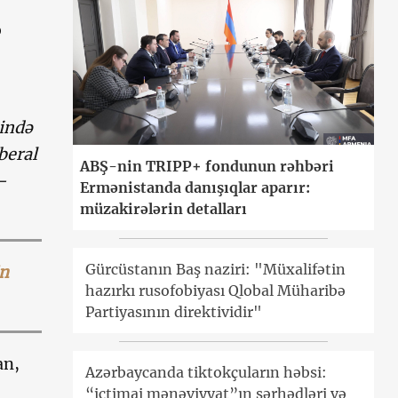
ə
sində
beral
ABŞ-nin TRIPP+ fondunun rəhbəri
–
Ermənistanda danışıqlar aparır:
müzakirələrin detalları
Gürcüstanın Baş naziri: "Müxalifətin
in
hazırkı rusofobiyası Qlobal Müharibə
Partiyasının direktividir"
an,
Azərbaycanda tiktokçuların həbsi:
“ictimai mənəviyyat”ın sərhədləri və