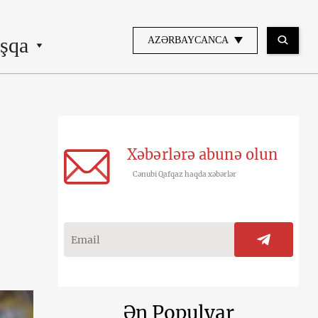
şqa
AZƏRBAYCANCA
Xəbərlərə abunə olun
Cənubi Qafqaz haqda xəbərlər
Ən Populyar