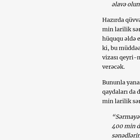
əlavə olu
Hazırda qüvvə
min larilik 
hüququ əldə e
ki, bu müddəa
vizası qeyri
verəcək.
Bununla yanaş
qaydaları da 
min larilik s
“Sərmayə v
400 min d
sənədlərin