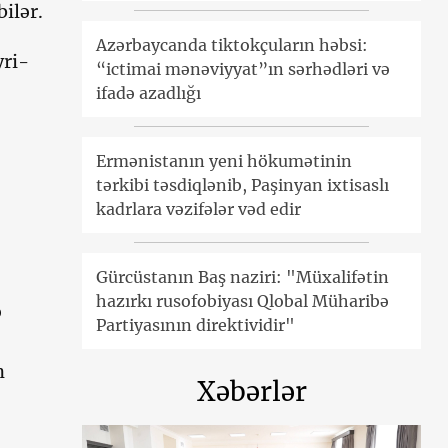
ilər.
Azərbaycanda tiktokçuların həbsi:
yri-
“ictimai mənəviyyat”ın sərhədləri və
ifadə azadlığı
Ermənistanın yeni hökumətinin
tərkibi təsdiqlənib, Paşinyan ixtisaslı
kadrlara vəzifələr vəd edir
Gürcüstanın Baş naziri: "Müxalifətin
hazırkı rusofobiyası Qlobal Müharibə
ə
Partiyasının direktividir"
n
Xəbərlər