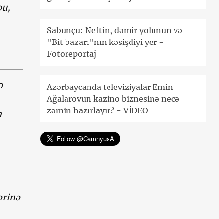
bu,
Sabunçu: Neftin, dəmir yolunun və
"Bit bazarı"nın kəsişdiyi yer -
Fotoreportaj
ə
Azərbaycanda televiziyalar Emin
Ağalarovun kazino biznesinə necə
zəmin hazırlayır? - VİDEO
n
ərinə