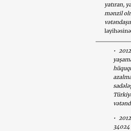
yatıran, y
mənzil olm
vətəndaşın
layihəsinə
•
2012
yaşama
hüququ
azalma
sadələş
Türkiy
vətənd
•
2012
34024 