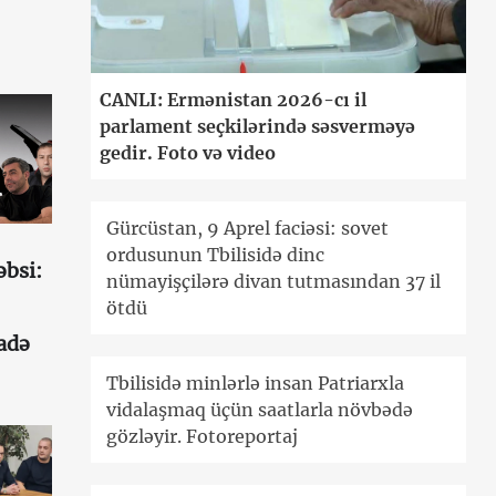
CANLI: Ermənistan 2026-cı il
parlament seçkilərində səsverməyə
gedir. Foto və video
Gürcüstan, 9 Aprel faciəsi: sovet
ordusunun Tbilisidə dinc
əbsi:
nümayişçilərə divan tutmasından 37 il
ötdü
fadə
Tbilisidə minlərlə insan Patriarxla
vidalaşmaq üçün saatlarla növbədə
gözləyir. Fotoreportaj