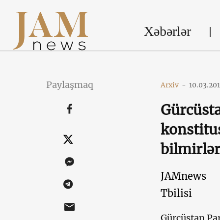
Xəbərlər
Paylaşmaq
Arxiv
-
10.03.20
Gürcüsta
konstitu
bilmirlə
JAMnews
Tbilisi
Gürcüstan Par