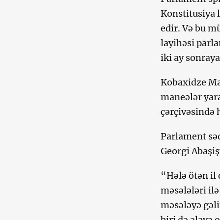
Konstitusiya 
edir. Və bu m
layihəsi parl
iki ay sonraya
Kobaxidze Mar
maneələr yar
çərçivəsində 
Parlament səd
Georgi Abaşişv
“Hələ ötən il
məsələləri il
məsələyə gəli
biri də əlavə