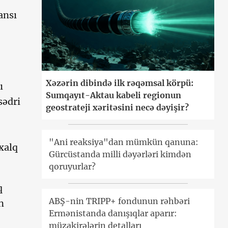
ansı
Xəzərin dibində ilk rəqəmsal körpü:
ı
Sumqayıt-Aktau kabeli regionun
sədri
geostrateji xəritəsini necə dəyişir?
"Ani reaksiya"dan mümkün qanuna:
xalq
Gürcüstanda milli dəyərləri kimdən
qoruyurlar?
q
ABŞ-nin TRIPP+ fondunun rəhbəri
n
Ermənistanda danışıqlar aparır:
müzakirələrin detalları