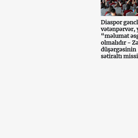
Diaspor gəncl
vətənpərvər, 
“məlumat əs
olmalıdır - Z
düşərgəsinin
sətiraltı miss