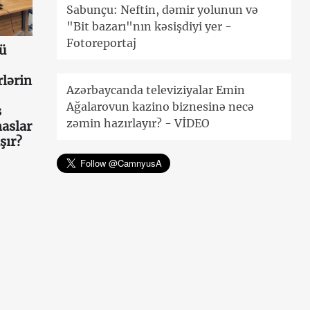
Sabunçu: Neftin, dəmir yolunun və
"Bit bazarı"nın kəsişdiyi yer -
Fotoreportaj
ü
lərin
Azərbaycanda televiziyalar Emin
Ağalarovun kazino biznesinə necə
s
zəmin hazırlayır? - VİDEO
aslar
şır?