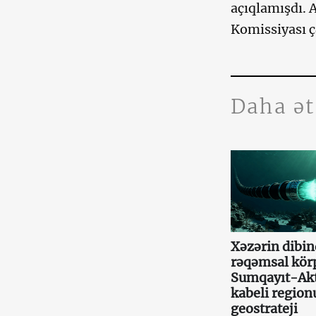
açıqlamışdı. 
Komissiyası çə
Daha ə
Xəzərin dibin
rəqəmsal kör
Sumqayıt-Ak
kabeli region
geostrateji