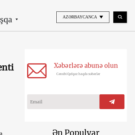
şqa
AZƏRBAYCANCA
Xəbərlərə abunə olun
enti
Cənubi Qafqaz haqda xəbərlər
Ən Populyar
a