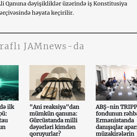
Ali Qanuna dəyişikliklər üzərində iş Konstitusiya
rçivəsində həyata keçirilir.
traflı JAMnews-da
də ilk
"Ani reaksiya"dan
ABŞ-nin TRIP
pü:
mümkün qanuna:
fondunun rəhb
tau
Gürcüstanda milli
Ermənistanda
un
dəyərləri kimdən
danışıqlar aparı
qoruyurlar?
müzakirələrin