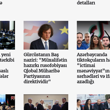
cə
detalları
 yeni
Gürcüstanın Baş
Azərbaycanda
tərkibi
naziri: "Müxalifətin
tiktokçuların h
hazırkı rusofobiyası
“ictimai
aslı
Qlobal Müharibə
mənəviyyat”ın
ələr
Partiyasının
sərhədləri və i
direktividir"
azadlığı