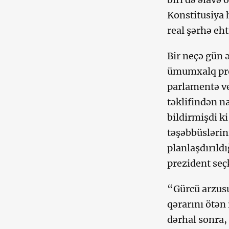
Konstitusiya 
real şərhə eht
Bir neçə gün 
ümumxalq prez
parlamentə ve
təklifindən n
bildirmişdi k
təşəbbüslərin
planlaşdırıld
prezident seçk
“Gürcü arzusu
qərarını ötən 
dərhal sonra,