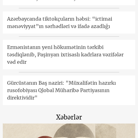
Azərbaycanda tiktokçuların həbsi: “ictimai
mənəviyyat”ın sərhədləri və ifadə azadlığı
Ermənistanın yeni hökumətinin tərkibi
təsdiqlənib, Paşinyan ixtisaslı kadrlara vəzifələr
vəd edir
Gürcüstanın Baş naziri: "Müxalifətin hazırkı
rusofobiyası Qlobal Müharibə Partiyasının
direktividir"
Xəbərlər