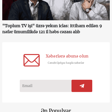
"Toplum TV işi" üzrə yekun iclas: ittiham edilən 9
nəfər ümumilikdə 121 il həbs cəzası alıb
Xəbərlərə abunə olun
Cənubi Qafqaz haqda xəbərlər
Ən Populyar