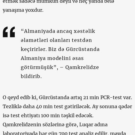
etmək sadəcə mümkün deyil və heç yanda belə
yanaşma yoxdur.
“Almaniyada ancaq xəstəlik
əlamətləri olanları testdən
keçirirlər. Biz də Gürcüstanda
Almaniya modelini əsas
götürmüşük”, – Qamkrelidze
bildirib.
O qeyd edib ki, Gürcüstanda artıq 21 min PCR-test var.
Tezliklə daha 40 min test gətiriləcək. Ay sonuna qədər
isə test ehtiyatı 100 min təşkil edəcək.
Qamkrelidzenin sözlərinə görə, Luqar adına
laboratoriyada hər gün 700 test analiz edilir, mayda