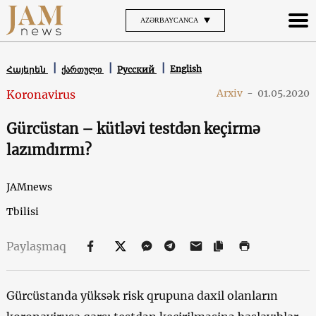
AZƏRBAYCANCA
English
Հայերեն
ქართული
Русский
Arxiv
-
01.05.2020
Koronavirus
Gürcüstan – kütləvi testdən keçirmə
lazımdırmı?
JAMnews
Tbilisi
Paylaşmaq
Gürcüstanda yüksək risk qrupuna daxil olanların