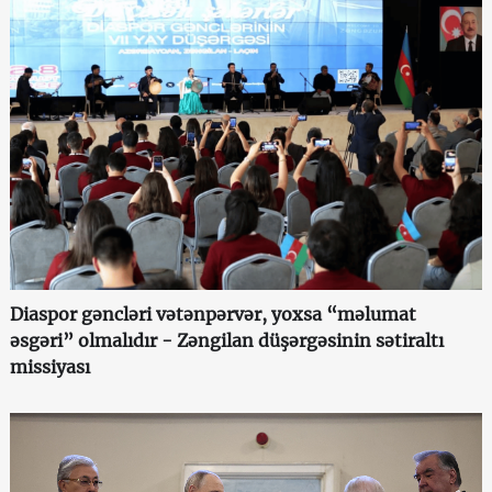
Diaspor gəncləri vətənpərvər, yoxsa “məlumat
əsgəri” olmalıdır - Zəngilan düşərgəsinin sətiraltı
missiyası