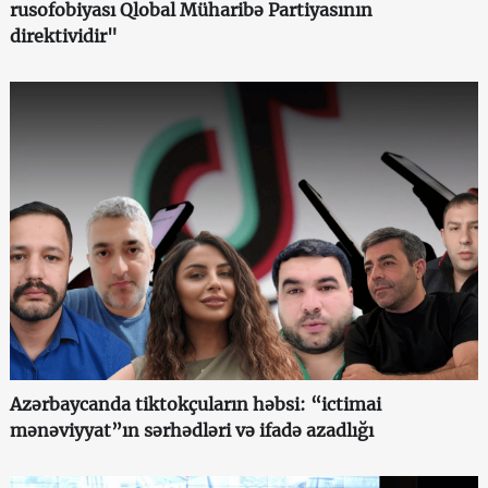
rusofobiyası Qlobal Müharibə Partiyasının
direktividir"
Azərbaycanda tiktokçuların həbsi: “ictimai
mənəviyyat”ın sərhədləri və ifadə azadlığı