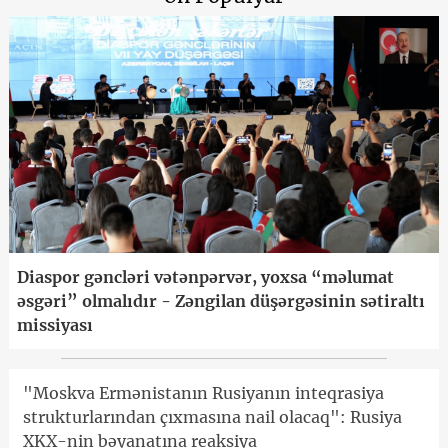
Diaspor gəncləri vətənpərvər, yoxsa “məlumat
əsgəri” olmalıdır - Zəngilan düşərgəsinin sətiraltı
missiyası
"Moskva Ermənistanın Rusiyanın inteqrasiya
strukturlarından çıxmasına nail olacaq": Rusiya
XKX-nin bəyanatına reaksiya