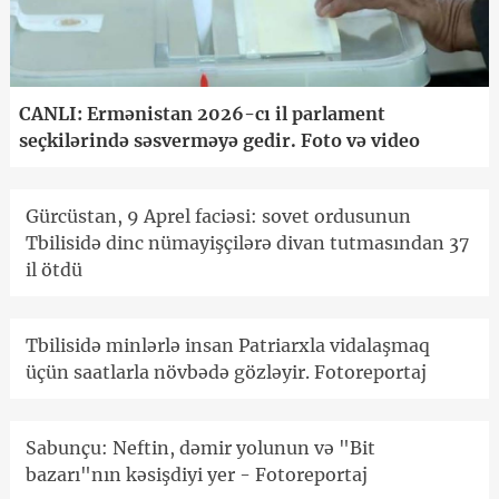
CANLI: Ermənistan 2026-cı il parlament
seçkilərində səsverməyə gedir. Foto və video
Gürcüstan, 9 Aprel faciəsi: sovet ordusunun
Tbilisidə dinc nümayişçilərə divan tutmasından 37
il ötdü
Tbilisidə minlərlə insan Patriarxla vidalaşmaq
üçün saatlarla növbədə gözləyir. Fotoreportaj
Sabunçu: Neftin, dəmir yolunun və "Bit
bazarı"nın kəsişdiyi yer - Fotoreportaj