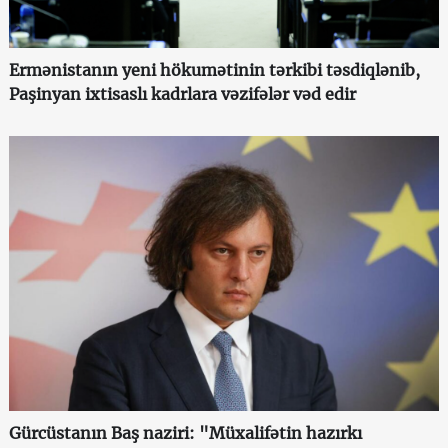
Ermənistanın yeni hökumətinin tərkibi təsdiqlənib,
Paşinyan ixtisaslı kadrlara vəzifələr vəd edir
Gürcüstanın Baş naziri: "Müxalifətin hazırkı