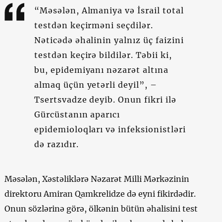
“Məsələn, Almaniya və İsrail total
testdən keçirməni seçdilər.
Nəticədə əhalinin yalnız üç faizini
testdən keçirə bildilər. Təbii ki,
bu, epidemiyanı nəzarət altına
almaq üçün yetərli deyil”, –
Tsertsvadze deyib. Onun fikri ilə
Gürcüstanın aparıcı
epidemioloqları və infeksionistləri
də razıdır.
Məsələn, Xəstəliklərə Nəzarət Milli Mərkəzinin
direktoru Amiran Qamkrelidze də eyni fikirdədir.
Onun sözlərinə görə, ölkənin bütün əhalisini test