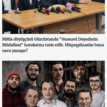
MMA döyüşçüsü Gürcüstanda "Ənənəvi Dəyərlərin
Müdafiəsi" hərəkatını təsis edib. Hüquqşünaslar buna
necə yanaşır?