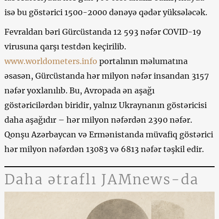
isə bu göstərici 1500-2000 dənəyə qədər yüksələcək.
Fevraldan bəri Gürcüstanda 12 593 nəfər COVID-19
virusuna qarşı testdən keçirilib.
www.worldometers.info
portalının məlumatına
əsasən, Gürcüstanda hər milyon nəfər insandan 3157
nəfər yoxlanılıb. Bu, Avropada ən aşağı
göstəricilərdən biridir, yalnız Ukraynanın göstəricisi
daha aşağıdır – hər milyon nəfərdən 2390 nəfər.
Qonşu Azərbaycan və Ermənistanda müvafiq göstərici
hər milyon nəfərdən 13083 və 6813 nəfər təşkil edir.
Daha ətraflı JAMnews-da