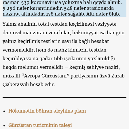
rəsmən 539 koronavirusa yoluxma halı qeydə alınıb.
5 256 nəfər karantindədir. 548 nəfər stasionarda
nəzarət altındadır. 178 nəfər sağalıb. Altı nəfər ölüb.
Yalnız əhalinin total testdən keçirilməsi vəziyyətə
dair real mənzərəni verə bilər, hakimiyyət isə hər gün
yalnız keçirilmiş testlərin sayı ilə bağlı hesabat
verməməlidir, həm də məhz kimlərin testdən
keçirildiyi və nə qədər tibb işçilərinin yoxlanıldığı
haqda məlumat verməlidir – keçmiş səhiyyə naziri,
müxalif “Avropa Gürcüstanı” partiyasının üzvü Zurab
Çiaberaşvili hesab edir.
Hökumətin böhran əleyhinə planı
Gürcüstan turizminin taleyi