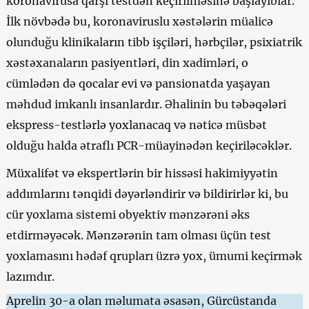
koronavirusa qarşı testdən keçirilməsinə başlayıblar.
İlk növbədə bu, koronaviruslu xəstələrin müalicə
olunduğu klinikaların tibb işçiləri, hərbçilər, psixiatrik
xəstəxanaların pasiyentləri, din xadimləri, o
cümlədən də qocalar evi və pansionatda yaşayan
məhdud imkanlı insanlardır. Əhalinin bu təbəqələri
ekspress-testlərlə yoxlanacaq və nəticə müsbət
olduğu halda ətraflı PCR-müayinədən keçiriləcəklər.
Müxalifət və ekspertlərin bir hissəsi hakimiyyətin
addımlarını tənqidi dəyərləndirir və bildirirlər ki, bu
cür yoxlama sistemi obyektiv mənzərəni əks
etdirməyəcək. Mənzərənin tam olması üçün test
yoxlamasını hədəf qrupları üzrə yox, ümumi keçirmək
lazımdır.
Aprelin 30-a olan məlumata əsasən, Gürcüstanda