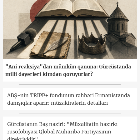
"Ani reaksiya"dan mümkün qanuna: Gürcüstanda
milli dəyərləri kimdən qoruyurlar?
ABŞ-nin TRIPP+ fondunun rəhbəri Ermənistanda
danışıqlar aparır: müzakirələrin detalları
Gürcüstanın Baş naziri: "Müxalifətin hazırkı
rusofobiyası Qlobal Müharibə Partiyasının
direktividir"