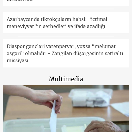
Azərbaycanda tiktokçuların həbsi: “ictimai
mənəviyyat”ın sərhədləri və ifadə azadlığı
Diaspor gəncləri vətənpərvər, yoxsa “məlumat
əsgəri” olmalıdır - Zəngilan düşərgəsinin sətiraltı
missiyası
Multimedia