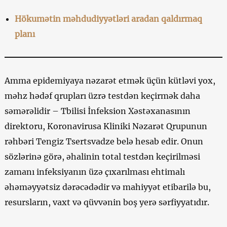
Hökumətin məhdudiyyətləri aradan qaldırmaq
planı
Amma epidemiyaya nəzarət etmək üçün kütləvi yox,
məhz hədəf qrupları üzrə testdən keçirmək daha
səmərəlidir – Tbilisi İnfeksion Xəstəxanasının
direktoru, Koronavirusa Kliniki Nəzarət Qrupunun
rəhbəri Tengiz Tsertsvadze belə hesab edir. Onun
sözlərinə görə, əhalinin total testdən keçirilməsi
zamanı infeksiyanın üzə çıxarılması ehtimalı
əhəməyyətsiz dərəcədədir və mahiyyət etibarilə bu,
resursların, vaxt və qüvvənin boş yerə sərfiyyatıdır.