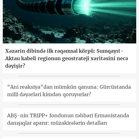
Xəzərin dibində ilk rəqəmsal körpü: Sumqayıt-
Aktau kabeli regionun geostrateji xəritəsini necə
dəyişir?
"Ani reaksiya"dan mümkün qanuna: Gürcüstanda
milli dəyərləri kimdən qoruyurlar?
ABŞ-nin TRIPP+ fondunun rəhbəri Ermənistanda
danışıqlar aparır: müzakirələrin detalları