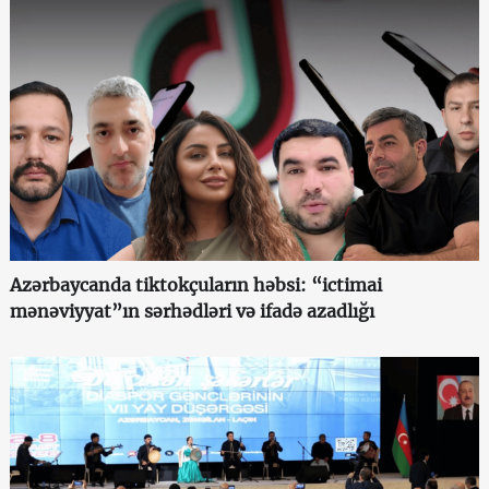
Azərbaycanda tiktokçuların həbsi: “ictimai
mənəviyyat”ın sərhədləri və ifadə azadlığı