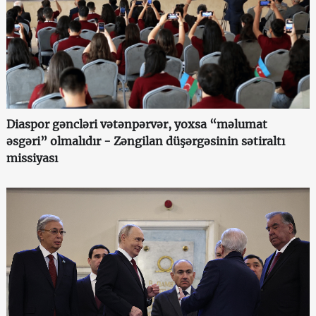
Diaspor gəncləri vətənpərvər, yoxsa “məlumat
əsgəri” olmalıdır - Zəngilan düşərgəsinin sətiraltı
missiyası