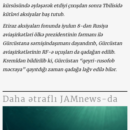
kürsüsündə əyləşərək etdiyi çıxışdan sonra Tbilisidə
kütləvi aksiyalar baş tutub.
Etiraz aksiyaları fonunda iyulun 8-dən Rusiya
aviaşirkətləri ölkə prezidentinin fərmanı ilə
Gürcüstana sərnişindaşımanı dayandırıb, Gürcüstan
aviaşirkətlərinin RF-ə uçuşları da qadağan edilib.
Kremldən bildirilib ki, Gürcüstan “qeyri-rusofob
məcraya” qayıtdığı zaman qadağa ləğv edilə bilər.
Daha ətraflı JAMnews-da