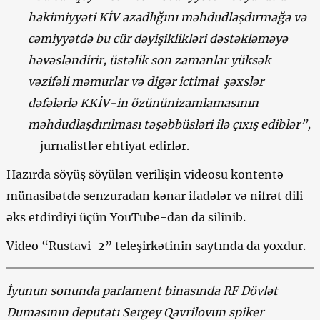
hakimiyyəti KİV azadlığını məhdudlaşdırmağa və
cəmiyyətdə bu cür dəyişiklikləri dəstəkləməyə
həvəsləndirir, üstəlik son zamanlar yüksək
vəzifəli məmurlar və digər ictimai şəxslər
dəfələrlə KKİV-in özününizamlamasının
məhdudlaşdırılması təşəbbüsləri ilə çıxış ediblər”,
– jurnalistlər ehtiyat edirlər.
Hazırda söyüş söyülən verilişin videosu kontentə
münasibətdə senzuradan kənar ifadələr və nifrət dili
əks etdirdiyi üçün YouTube-dan da silinib.
Video “Rustavi-2” teleşirkətinin saytında da yoxdur.
İyunun sonunda parlament binasında RF Dövlət
Dumasının deputatı Sergey Qavrilovun spiker