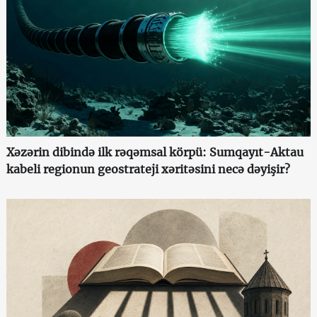
Xəzərin dibində ilk rəqəmsal körpü: Sumqayıt-Aktau
kabeli regionun geostrateji xəritəsini necə dəyişir?