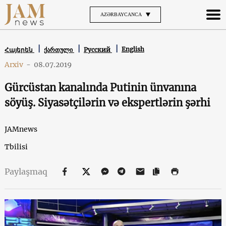
AZƏRBAYCANCA
English
Հայերեն
ქართული
Русский
Arxiv
-
08.07.2019
Gürcüstan kanalında Putinin ünvanına
söyüş. Siyasətçilərin və ekspertlərin şərhi
JAMnews
Tbilisi
Paylaşmaq