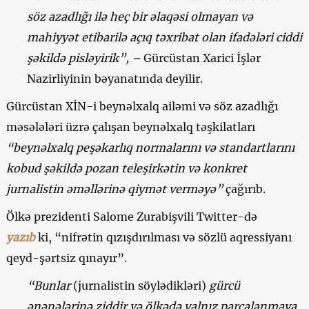
söz azadlığı ilə heç bir əlaqəsi olmayan və
mahiyyət etibarilə açıq təxribat olan ifadələri ciddi
şəkildə pisləyirik”, –
Gürcüstan Xarici İşlər
Nazirliyinin bəyanatında deyilir.
Gürcüstan XİN-i beynəlxalq ailəmi və söz azadlığı
məsələləri üzrə çalışan beynəlxalq təşkilatları
“beynəlxalq peşəkarlıq normalarını və standartlarını
kobud şəkildə pozan teleşirkətin və konkret
jurnalistin əməllərinə qiymət verməyə”
çağırıb.
Ölkə prezidenti Salome Zurabişvili Twitter-də
yazıb
ki, “nifrətin qızışdırılması və sözlü aqressiyanı
qeyd-şərtsiz qınayır”.
“Bunlar
(jurnalistin söylədikləri)
gürcü
ənənələrinə ziddir və ölkədə yalnız parçalanmaya