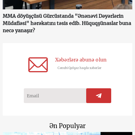
MMA döyüşçüsü Gürcüstanda "Ənənəvi Dəyərlərin
Müdafiəsi" hərəkatını təsis edib. Hüquqşünaslar buna
necə yanaşır?
Xəbərlərə abunə olun
Cənubi Qafqaz haqda xəbərlər
Ən Populyar