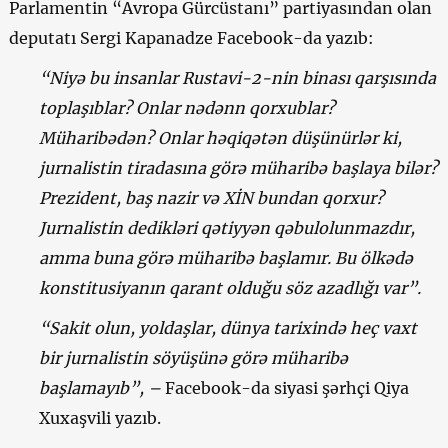
Parlamentin “Avropa Gürcüstanı” partiyasından olan
deputatı Sergi Kapanadze Facebook-da yazıb:
“Niyə bu insanlar Rustavi-2-nin binası qarşısında
toplaşıblar? Onlar nədənn qorxublar?
Müharibədən? Onlar həqiqətən düşünürlər ki,
jurnalistin tiradasına görə müharibə başlaya bilər?
Prezident, baş nazir və XİN bundan qorxur?
Jurnalistin dedikləri qətiyyən qəbulolunmazdır,
amma buna görə müharibə başlamır. Bu ölkədə
konstitusiyanın qarant olduğu söz azadlığı var”.
“Sakit olun, yoldaşlar, dünya tarixində heç vaxt
bir jurnalistin söyüşünə görə müharibə
başlamayıb”, –
Facebook-da siyasi şərhçi Qiya
Xuxaşvili yazıb.