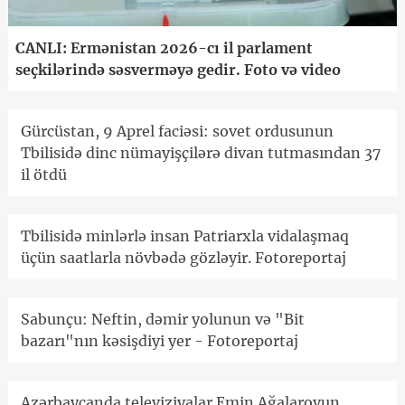
CANLI: Ermənistan 2026-cı il parlament
seçkilərində səsverməyə gedir. Foto və video
Gürcüstan, 9 Aprel faciəsi: sovet ordusunun
Tbilisidə dinc nümayişçilərə divan tutmasından 37
il ötdü
Tbilisidə minlərlə insan Patriarxla vidalaşmaq
üçün saatlarla növbədə gözləyir. Fotoreportaj
Sabunçu: Neftin, dəmir yolunun və "Bit
bazarı"nın kəsişdiyi yer - Fotoreportaj
Azərbaycanda televiziyalar Emin Ağalarovun