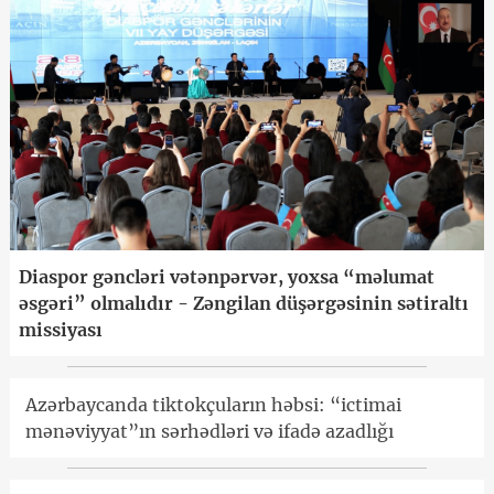
Diaspor gəncləri vətənpərvər, yoxsa “məlumat
əsgəri” olmalıdır - Zəngilan düşərgəsinin sətiraltı
missiyası
Azərbaycanda tiktokçuların həbsi: “ictimai
mənəviyyat”ın sərhədləri və ifadə azadlığı