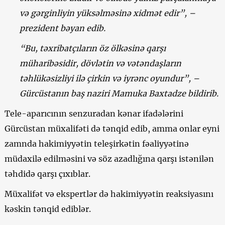
və gərginliyin yüksəlməsinə xidmət edir”, –
prezident bəyan edib.
“Bu, təxribatçıların öz ölkəsinə qarşı
müharibəsidir, dövlətin və vətəndaşların
təhlükəsizliyi ilə çirkin və iyrənc oyundur”, –
Gürcüstanın baş naziri Mamuka Baxtadze bildirib.
Tele-aparıcının senzuradan kənar ifadələrini
Gürcüstan müxalifəti də tənqid edib, amma onlar eyni
zamnda hakimiyyətin teleşirkətin fəaliyyətinə
müdaxilə edilməsini və söz azadlığına qarşı istənilən
təhdidə qarşı çıxıblar.
Müxalifət və ekspertlər də hakimiyyətin reaksiyasını
kəskin tənqid ediblər.