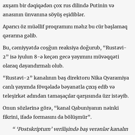
axşam bir dəqiqədən çox rus dilində Putinin və
anasının ünvanına söyüş eşidiblər.
Aparıcı öz müəllif proqramını məhz bu cür başlamaq
qərarına gəlib.
Bu, cəmiyyətdə coşğun reaksiya doğurub, “Rustavi-
2” isə iyulun 8-ə keçən gecə yayımını müvəqqəti
olaraq dayandırmalı olub.
“Rustavi-2” kanalının baş direktoru Nika Qvaramiya
canlı yayımda fövqəladə bəyanatla çıxış edib və
teleşirkət adından tamaşaçılar qarşısında üzr istəyib.
Onun sözlərinə görə, “kanal Qabuniyanın nəinki
fikrini, ifadə formasını da bölüşmür”.
“ ‘Postskriptum’ verilişində baş verənlər kanalın