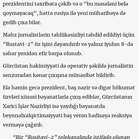
prezidentini təxribata çəkib və o “bu məsələni belə
qoymayacaq”, hətta rusiya ilə yeni müharibəyə də
gedib çıxa bilər.
Məhz jurnalistlərin təhlükəsizliyi təhdid edildiyi üçün
“Rustavi-2” öz işini dayandırıb və yalnız iyulun 8-də
səhər yenidən efir bərpa olunub.
Gürcüstan hakimiyyəti də operativ şəkildə jurnalistin
senzuradan kənar çıxışına münasibət bildirib.
Elə həmin gecə prezident, baş nazir və digər hökumət
üzvləri xüsusi bəyanatlarla çıxış ediblər, Gürcüstanın
Xarici İşlər Nazirliyi isə yaydığı bəyanatda
beynnəlxalqictimaiyyəti baş verən hadisəyə reaksiya
verməyə çağırıb.
“Biz “Rusitavi-2” telekanalında istifadə olunan