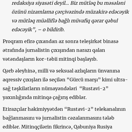
redaksiya siyasəti deyil… Biz mütləq bu məsələni
özünü nizamlama çərçivəzində müzakirə edəcəyik
və mütləq müəlliflə bağlı müvafiq qərar qəbul
edəcəyik”, – o bildirib.
Proqram efirə çıxandan az sonra teleşirkət binasə
ətrafında jurnalistin çıxışından narazı qalan
vətəndaşların kor-təbii mitinqi başlayıb.
Qərb əleyhinə, milli və seksual azlıqların ünvanına
aqressiv çıxışları ilə seçilən “Gürcü marşı” kimi ultra-
sağ təşkilatların nümayəndələri “Rustavi-2”
yaxınlığında mitinqə çağırış ediblər.
Etirazçılar hakimiyyətdən “Rustavi-2” telekanalının
bağlanmasını və jurnalistin cəzalanmasını tələb
ediblər. Mitinqçilərin fikrincə, Qabuniya Rusiya