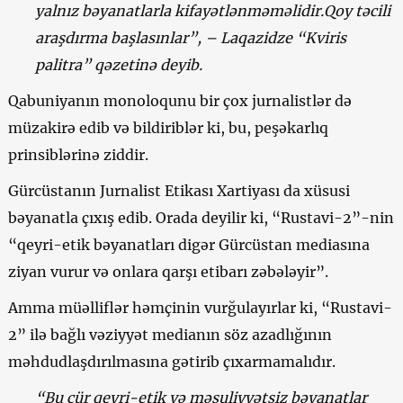
yalnız bəyanatlarla kifayətlənməməlidir.Qoy təcili
araşdırma başlasınlar”, – Laqazidze “Kviris
palitra” qəzetinə deyib.
Qabuniyanın monoloqunu bir çox jurnalistlər də
müzakirə edib və bildiriblər ki, bu, peşəkarlıq
prinsiblərinə ziddir.
Gürcüstanın Jurnalist Etikası Xartiyası da xüsusi
bəyanatla çıxış edib. Orada deyilir ki, “Rustavi-2”-nin
“qeyri-etik bəyanatları digər Gürcüstan mediasına
ziyan vurur və onlara qarşı etibarı zəbələyir”.
Amma müəlliflər həmçinin vurğulayırlar ki, “Rustavi-
2” ilə bağlı vəziyyət medianın söz azadlığının
məhdudlaşdırılmasına gətirib çıxarmamalıdır.
“Bu cür qeyri-etik və məsuliyyətsiz bəyanatlar