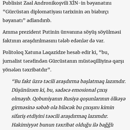
Publisist Zaal Andronikoşvili XİN-in bəyanatını
“Gürcüstan diplomatiyası tarixinin ən biabırçı
bəyanatı” adlandırıb.
Amma prezident Putinin ünvanına söyüş söyülməsi
faktının araşdırılmasını tələb edənlər də var.
Politoloq Xatuna Laqazidze hesab edir ki, “bu,
jurnalist tərəfindən Gürcüstanın müstəqilliyinə qarşı
yönələn təxribatdır”.
“Bu fakt üzrə təcili araşdırma başlatmaq lazımdır.
Düşünürəm ki, bu, sadəcə emosional çıxış
olmayıb. Qobuniyanın Rusiya qoşunlarının ölkəyə
girməsinə səbəb ola biləcək bu çıxışını kimin
sifariş etdiyini təəcili araşdırmaq lazımdır.
Hakimiyyət bunun təxribat olduğu ilə bağğlı