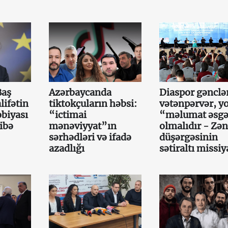
Baş
Azərbaycanda
Diaspor gənclə
lifətin
tiktokçuların həbsi:
vətənpərvər, y
obiyası
“ictimai
“məlumat əsgə
ibə
mənəviyyat”ın
olmalıdır - Zən
sərhədləri və ifadə
düşərgəsinin
azadlığı
sətiraltı missiy