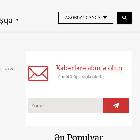
şqa
AZƏRBAYCANCA
Xəbərlərə abunə olun
11.2020
Cənubi Qafqaz haqda xəbərlər
Ən Populyar