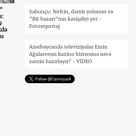
"
Sabunçu: Neftin, dəmir yolunun və
s:
"Bit bazarı"nın kəsişdiyi yer -
9
Fotoreportaj
kdə
sı
Azərbaycanda televiziyalar Emin
Ağalarovun kazino biznesinə necə
zəmin hazırlayır? - VİDEO