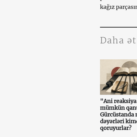
kağız parçası
Daha ə
"Ani reaksiy
mümkün qan
Gürcüstanda m
dəyərləri ki
qoruyurlar?