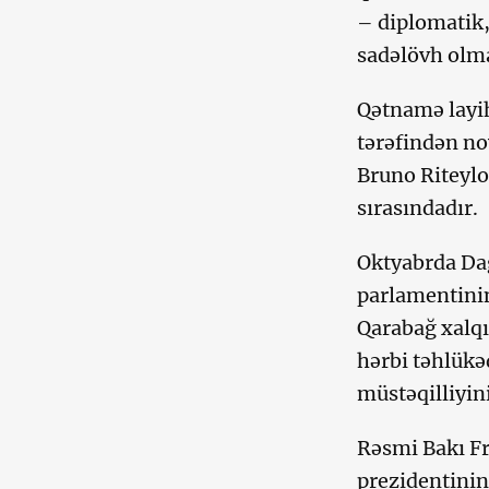
– diplomatik
sadəlövh olm
Qətnamə layih
tərəfindən no
Bruno Riteylo
sırasındadır.
Oktyabrda Da
parlamentinin
Qarabağ xalqı
hərbi təhlük
müstəqilliyini
Rəsmi Bakı Fr
prezidentinin