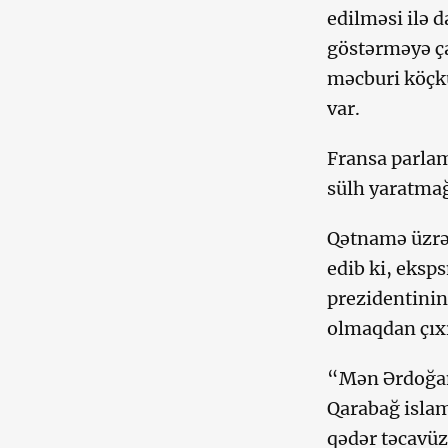
edilməsi ilə 
göstərməyə ça
məcburi köçkü
var.
Fransa parlam
sülh yaratma
Qətnamə üzrə
edib ki, eksp
prezidentinin
olmaqdan çıx
“Mən Ərdoğanı
Qarabağ islam
qədər təcavüz 