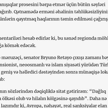
danışıqlar prosesini bərpa etmər üçün bütün səyləri
ğırıb. Qətnamədə erməni əhalinin təhlükəsizliyini
nlərin qayıtmaq haqlarının təmin edilməsi çağırış
entariləri hesab edirlər ki, bu sənəd regionda mö
ğa kömək edəcək.
 məruzəçi, senator Bryuno Retayo çıxışı zamanı bə
snsionist, neoosmanlı və islam siyasəti yürüdən Tür
 geniş və həlledici dəstəyindən sonra münaqişə lok
ıb:
n sözlərindən dəqiqliklə sitat gətirirəm: “Dağlıq
 ölkəsi olub və hilalın kölgəsinə qayıdıb”. Daha nə
lazımdır ki, Avropa, nəhayət, real sanksiyalar elan