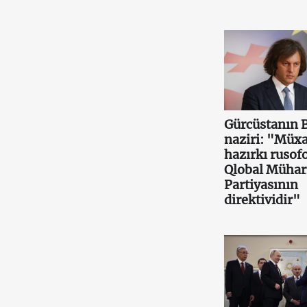
Gürcüstanın 
naziri: "Müxa
hazırkı rusof
Qlobal Mühar
Partiyasının
direktividir"