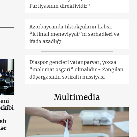
Partiyasının direktividir"
Azərbaycanda tiktokçuların həbsi:
“ictimai mənəviyyat”ın sərhədləri və
ifadə azadlığı
Diaspor gəncləri vətənpərvər, yoxsa
“məlumat əsgəri” olmalıdır - Zəngilan
düşərgəsinin sətiraltı missiyası
Multimedia
eni
rkibi
slı
lər