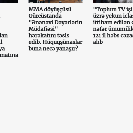
MMA döyüşçüsü
"Toplum TV işi
n
Gürcüstanda
üzrə yekun icla
"Ənənəvi Dəyərlərin
ittiham edilən 
Müdafiəsi"
nəfər ümumili
dan
hərəkatını təsis
121 il həbs cəza
l
edib. Hüquqşünaslar
alıb
ya
buna necə yanaşır?
anatına