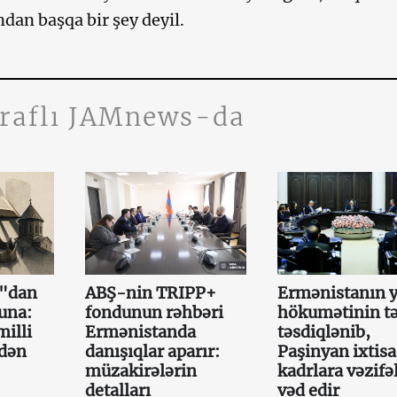
ndan başqa bir şey deyil.
traflı JAMnews-da
a"dan
ABŞ-nin TRIPP+
Ermənistanın y
una:
fondunun rəhbəri
hökumətinin tə
illi
Ermənistanda
təsdiqlənib,
mdən
danışıqlar aparır:
Paşinyan ixtisa
müzakirələrin
kadrlara vəzifə
detalları
vəd edir