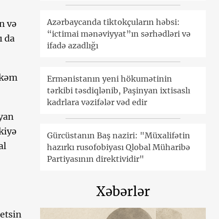
Azərbaycanda tiktokçuların həbsi:
n və
“ictimai mənəviyyat”ın sərhədləri və
ı da
ifadə azadlığı
hkəm
Ermənistanın yeni hökumətinin
tərkibi təsdiqlənib, Paşinyan ixtisaslı
kadrlara vəzifələr vəd edir
yan
kiyə
Gürcüstanın Baş naziri: "Müxalifətin
al
hazırkı rusofobiyası Qlobal Müharibə
Partiyasının direktividir"
Xəbərlər
 etsin