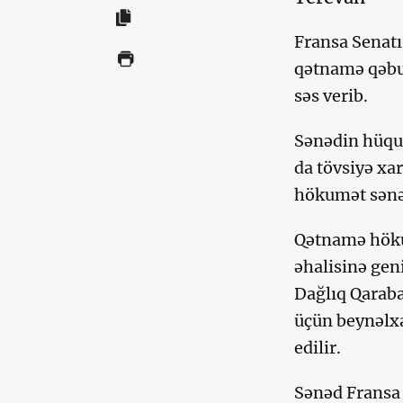
Fransa Senatı
qətnamə qəbul
səs verib.
Sənədin hüquq
da tövsiyə xa
hökumət sənəd
Qətnamə höku
əhalisinə gen
Dağlıq Qaraba
üçün beynəlxa
edilir.
Sənəd Fransa 