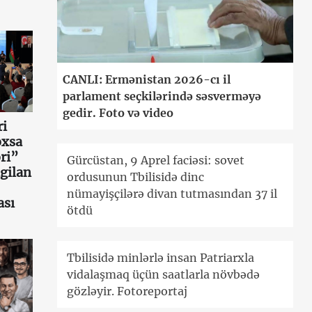
CANLI: Ermənistan 2026-cı il
parlament seçkilərində səsverməyə
gedir. Foto və video
ri
oxsa
ri”
Gürcüstan, 9 Aprel faciəsi: sovet
gilan
ordusunun Tbilisidə dinc
nümayişçilərə divan tutmasından 37 il
ası
ötdü
Tbilisidə minlərlə insan Patriarxla
vidalaşmaq üçün saatlarla növbədə
gözləyir. Fotoreportaj