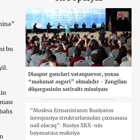
yhinə”
mi bu
il.
Diaspor gəncləri vətənpərvər, yoxsa
“məlumat əsgəri” olmalıdır - Zəngilan
düşərgəsinin sətiraltı missiyası
nin
lması
"Moskva Ermənistanın Rusiyanın
 bəhs
inteqrasiya strukturlarından çıxmasına
nail olacaq": Rusiya XKX-nin
bəyanatına reaksiya
in