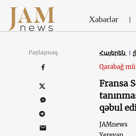
Xəbərlər
Paylaşmaq
Հայերեն
Qarabağ mü
Fransa S
tanınmas
qəbul ed
JAMnews
Yerevan