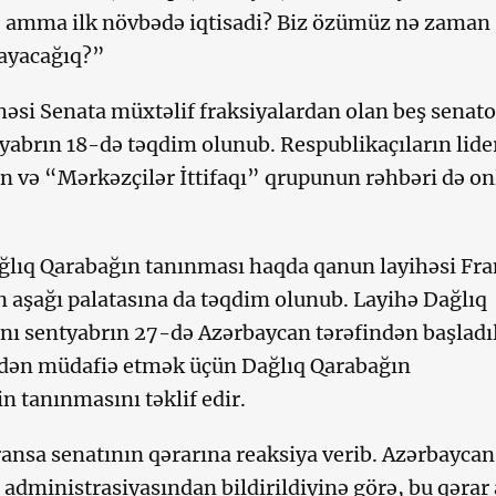
, amma ilk növbədə iqtisadi? Biz özümüz nə zaman
ayacağıq?”
əsi Senata müxtəlif fraksiyalardan olan beş senato
yabrın 18-də təqdim olunub. Respublikaçıların lide
n və “Mərkəzçilər İttifaqı” qrupunun rəhbəri də on
ğlıq Qarabağın tanınması haqda qanun layihəsi Fra
 aşağı palatasına da təqdim olunub. Layihə Dağlıq
nı sentyabrın 27-də Azərbaycan tərəfindən başladı
ədən müdafiə etmək üçün Dağlıq Qarabağın
n tanınmasını təklif edir.
ansa senatının qərarına reaksiya verib. Azərbaycan
 administrasiyasından bildirildiyinə görə, bu qərar 