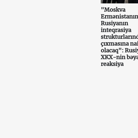
"Moskva
Ermənistanı
Rusiyanın
inteqrasiya
strukturların
çıxmasına nai
olacaq": Rusi
XKX-nin bəy
reaksiya