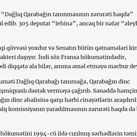
 “Dağlıq Qarabağın tanınmasının zərurəti haqda”
 edib. 305 deputat “lehinə”, ancaq bir nəfər “əle
i qüvvəsi yoxdur və Senatın bütün qətnamələri ki
rakteri daşıyır. İndi söz Fransa hökumətindədir,
i diqqətə ala bilər, amma əməl etməyə məcbur dey
məti Dağlıq Qarabağı tanımağa, Qarabağın dinc
işmiqyaslı dəstək verməyə çağırıb. Sənəddə həmçi
ğın dinc əhalisinə qarşı hərbi cinayətlərin araşdırı
lq komissiyanın yaradılmasının zərurəti haqda da
hökumətini 1994-cü ildə cızılmış sərhədlərin təm