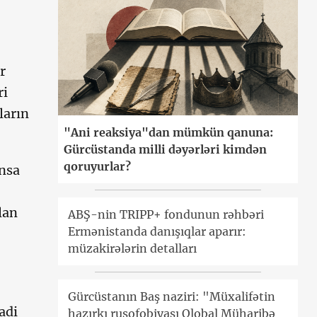
r
ri
ların
"Ani reaksiya"dan mümkün qanuna:
Gürcüstanda milli dəyərləri kimdən
qoruyurlar?
nsa
lan
ABŞ-nin TRIPP+ fondunun rəhbəri
Ermənistanda danışıqlar aparır:
müzakirələrin detalları
Gürcüstanın Baş naziri: "Müxalifətin
adi
hazırkı rusofobiyası Qlobal Müharibə