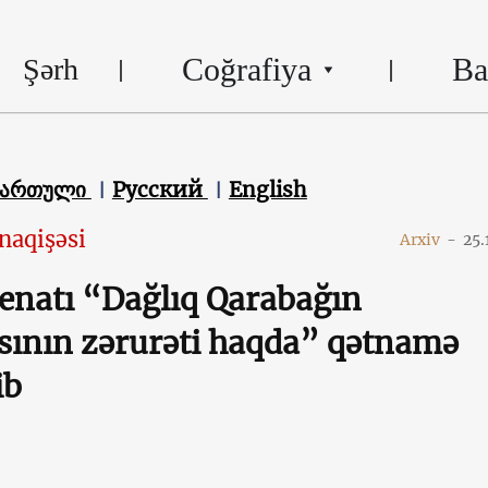
Coğrafiya
Ba
Şərh
ქართული
Русский
English
naqişəsi
Arxiv
-
25.
enatı “Dağlıq Qarabağın
ının zərurəti haqda” qətnamə
ib