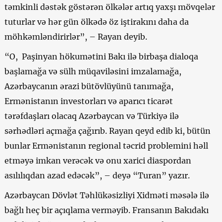
təmkinli dəstək göstərən ölkələr artıq yaxşı mövqelər
tuturlar və hər gün ölkədə öz iştirakını daha da
möhkəmləndirirlər”, – Rayan deyib.
“O, Paşinyan hökumətini Bakı ilə birbaşa dialoqa
başlamağa və sülh müqaviləsini imzalamağa,
Azərbaycanın ərazi bütövlüyünü tanımağa,
Ermənistanın investorları və aparıcı ticarət
tərəfdaşları olacaq Azərbaycan və Türkiyə ilə
sərhədləri açmağa çağırıb. Rayan qeyd edib ki, bütün
bunlar Ermənistanın regional təcrid problemini həll
etməyə imkan verəcək və onu xarici diaspordan
asılılıqdan azad edəcək”, – deyə “Turan” yazır.
Azərbaycan Dövlət Təhlükəsizliyi Xidməti məsələ ilə
bağlı heç bir açıqlama verməyib. Fransanın Bakıdakı