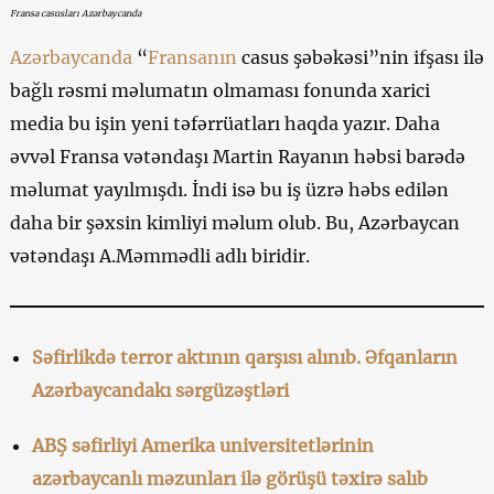
Fransa casusları Azərbaycanda
Azərbaycanda
“
Fransanın
casus şəbəkəsi”nin ifşası ilə
bağlı rəsmi məlumatın olmaması fonunda xarici
media bu işin yeni təfərrüatları haqda yazır. Daha
əvvəl Fransa vətəndaşı Martin Rayanın həbsi barədə
məlumat yayılmışdı. İndi isə bu iş üzrə həbs edilən
daha bir şəxsin kimliyi məlum olub. Bu, Azərbaycan
vətəndaşı A.Məmmədli adlı biridir.
Səfirlikdə terror aktının qarşısı alınıb. Əfqanların
Azərbaycandakı sərgüzəştləri
ABŞ səfirliyi Amerika universitetlərinin
azərbaycanlı məzunları ilə görüşü təxirə salıb