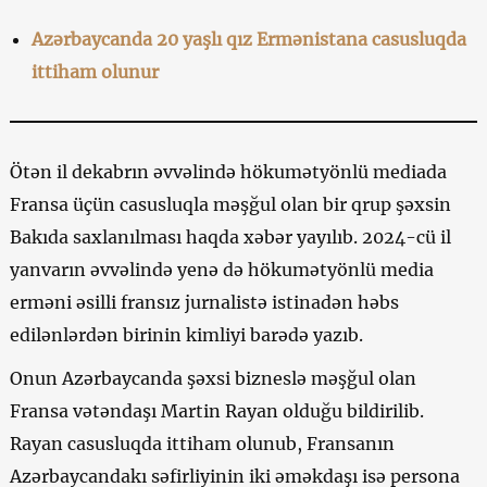
Azərbaycanda 20 yaşlı qız Ermənistana casusluqda
ittiham olunur
Ötən il dekabrın əvvəlində hökumətyönlü mediada
Fransa üçün casusluqla məşğul olan bir qrup şəxsin
Bakıda saxlanılması haqda xəbər yayılıb. 2024-cü il
yanvarın əvvəlində yenə də hökumətyönlü media
erməni əsilli fransız jurnalistə istinadən həbs
edilənlərdən birinin kimliyi barədə yazıb.
Onun Azərbaycanda şəxsi bizneslə məşğul olan
Fransa vətəndaşı Martin Rayan olduğu bildirilib.
Rayan casusluqda ittiham olunub, Fransanın
Azərbaycandakı səfirliyinin iki əməkdaşı isə persona