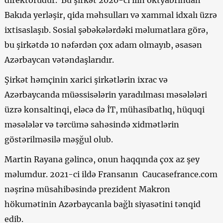
Bakıda yerləşir, qida məhsulları və xammal idxalı üzrə
ixtisaslaşıb. Sosial şəbəkələrdəki məlumatlara görə,
bu şirkətdə 10 nəfərdən çox adam olmayıb, əsasən
Azərbaycan vətəndaşlarıdır.
Şirkət həmçinin xarici şirkətlərin ixrac və
Azərbaycanda müəssisələrin yaradılması məsələləri
üzrə konsaltinqi, eləcə də İT, mühasibatlıq, hüquqi
məsələlər və tərcümə sahəsində xidmətlərin
göstərilməsilə məşğul olub.
Martin Rayana gəlincə, onun haqqında çox az şey
məlumdur. 2021-ci ildə Fransanın Caucasefrance.com
nəşrinə müsahibəsində prezident Makron
hökumətinin Azərbaycanla bağlı siyasətini tənqid
edib.