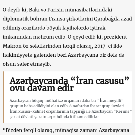
O deyib ki, Bakı və Parisin münasibətlərindəki
diplomatik böhran Fransa şirkətlərini Qarabağda azad
edilmiş ərazilərdə böyük layihələrdə iştirak
imkanından məhrum edib. O qeyd edib ki, prezident
Makron öz sələflərindən fərqli olaraq, 2017-ci ildə
hakimiyyətə gələndən bəri Azərbaycana bir dəfə də
olsun səfər etməyib.
Azərbaycanda “İran casusu”
ovu davam edir
Azərbaycan hüquq-mühafizə orqanları daha bir “İran meyilli”
qrupun həbs edildiyini elan edib. 8 nəfərdən ibarət qrup üzvləri
İran xüsusi-xidmət orqanlarının tapşırığı ilə Azərbaycan “Kərimə”
şəriət dövləti yaratmaq cəhdində ittiham edilirlər
“Bizdən fərqli olaraq, münaqişə zamanı Azərbaycana