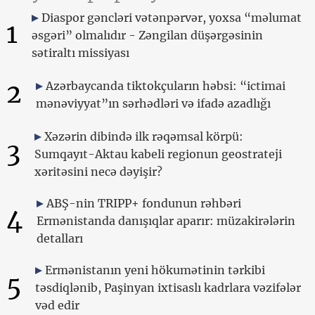
Diaspor gəncləri vətənpərvər, yoxsa “məlumat
1
əsgəri” olmalıdır - Zəngilan düşərgəsinin
sətiraltı missiyası
2
Azərbaycanda tiktokçuların həbsi: “ictimai
mənəviyyat”ın sərhədləri və ifadə azadlığı
Xəzərin dibində ilk rəqəmsal körpü:
3
Sumqayıt-Aktau kabeli regionun geostrateji
xəritəsini necə dəyişir?
ABŞ-nin TRIPP+ fondunun rəhbəri
4
Ermənistanda danışıqlar aparır: müzakirələrin
detalları
Ermənistanın yeni hökumətinin tərkibi
5
təsdiqlənib, Paşinyan ixtisaslı kadrlara vəzifələr
vəd edir