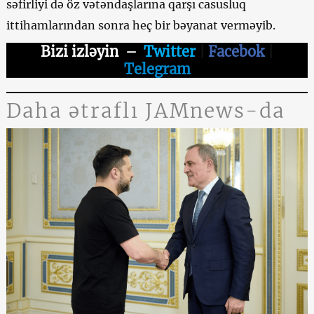
səfirliyi də öz vətəndaşlarına qarşı casusluq
ittihamlarından sonra heç bir bəyanat verməyib.
Bizi izləyin
–
Twitter
|
Facebok
|
Telegram
Daha ətraflı JAMnews-da