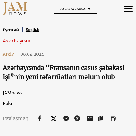
AZƏRBAYCANCA
English
Русский
Azərbaycan
Arxiv
-
08.04.2024
Azərbaycanda “Fransanın casus şəbəkəsi
işi”nin yeni təfərrüatları məlum olub
JAMnews
Bakı
Paylaşmaq