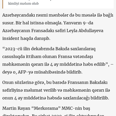
kimliyi məlum olub
Azərbaycandakı rəsmi mənbələr də bu məsələ ilə bağlı
susur. Bir hal istisna olmaqla. Yanvarın 9-da
Azərbaycanın Fransadakı səfiri Leyla Abdullayeva
insident haqda danışıb.
“2023-cü ilin dekabrında Bakıda saxlanılaraq
casusluqda ittiham olunan Fransa vətəndaşı
məhkəmənin qərarı ilə 4 ay müddətinə həbs edilib”, –
deyə o, AFP-yə müsahibəsində bildirib.
Onun sözlərinə görə, bu barədə Fransanın Bakıdakı
səfirliyinə məlumat verilib və məhkəmənin qərarı ilə
onun 4 ay müddətinə həbsdə saxlanılacağı bildirilib.
Martin Rayan “Merkorama” MMC-nin baş
direktorudur. Bu şirkət 2020-ci ilin oktyabrından