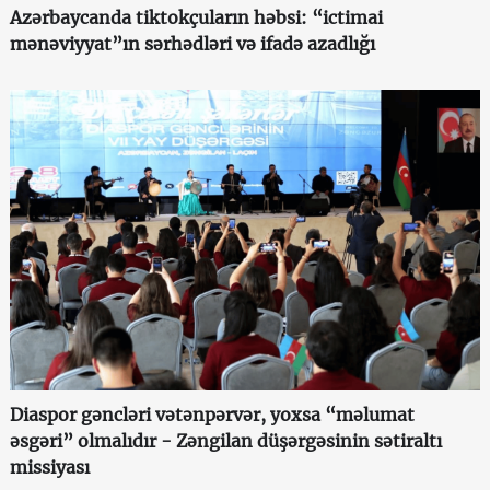
Azərbaycanda tiktokçuların həbsi: “ictimai
mənəviyyat”ın sərhədləri və ifadə azadlığı
Diaspor gəncləri vətənpərvər, yoxsa “məlumat
əsgəri” olmalıdır - Zəngilan düşərgəsinin sətiraltı
missiyası