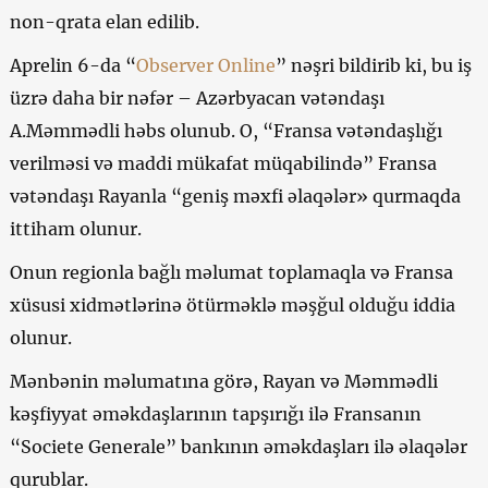
non-qrata elan edilib.
Aprelin 6-da “
Observer Online
” nəşri bildirib ki, bu iş
üzrə daha bir nəfər – Azərbyacan vətəndaşı
A.Məmmədli həbs olunub. O, “Fransa vətəndaşlığı
verilməsi və maddi mükafat müqabilində” Fransa
vətəndaşı Rayanla “geniş məxfi əlaqələr» qurmaqda
ittiham olunur.
Onun regionla bağlı məlumat toplamaqla və Fransa
xüsusi xidmətlərinə ötürməklə məşğul olduğu iddia
olunur.
Mənbənin məlumatına görə, Rayan və Məmmədli
kəşfiyyat əməkdaşlarının tapşırığı ilə Fransanın
“Societe Generale” bankının əməkdaşları ilə əlaqələr
qurublar.