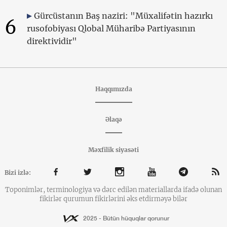
Gürcüstanın Baş naziri: "Müxalifətin hazırkı
6
rusofobiyası Qlobal Müharibə Partiyasının
direktividir"
Haqqımızda
Əlaqə
Məxfilik siyasəti
Bizi izlə:
Toponimlər, terminologiya və dərc edilən materiallarda ifadə olunan
fikirlər qurumun fikirlərini əks etdirməyə bilər
2025 - Bütün hüquqlar qorunur