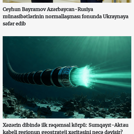
Ceyhun Bayramov Azərbaycan-Rusiya
münasibətlərinin normallaşması fonunda Ukraynaya
səfər edib
Xəzərin dibində ilk rəqəmsal körpü: Sumqayıt-Aktau
kabeli regionun geostrateji xəritəsini necə dəyişir?