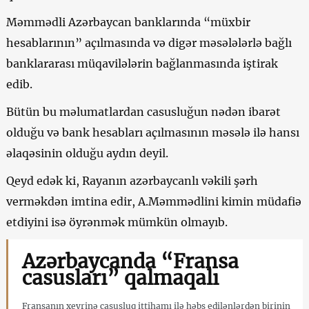
Məmmədli Azərbaycan banklarında “müxbir
hesablarının” açılmasında və digər məsələlərlə bağlı
banklararası müqavilələrin bağlanmasında iştirak
edib.
Bütün bu məlumatlardan casusluğun nədən ibarət
olduğu və bank hesabları açılmasının məsələ ilə hansı
əlaqəsinin olduğu aydın deyil.
Qeyd edək ki, Rayanın azərbaycanlı vəkili şərh
verməkdən imtina edir, A.Məmmədlini kimin müdafiə
etdiyini isə öyrənmək mümkün olmayıb.
Azərbaycanda “Fransa
casusları” qalmaqalı
Fransanın xeyrinə casusluq ittihamı ilə həbs edilənlərdən birinin