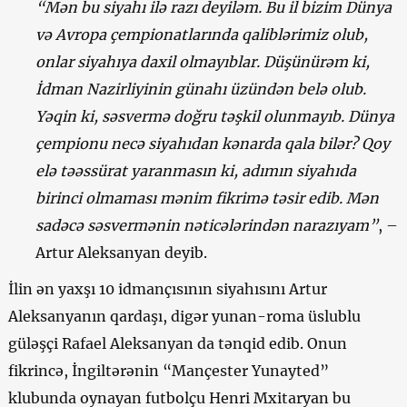
“Mən bu siyahı ilə razı deyiləm. Bu il bizim Dünya
və Avropa çempionatlarında qaliblərimiz olub,
onlar siyahıya daxil olmayıblar. Düşünürəm ki,
İdman Nazirliyinin günahı üzündən belə olub.
Yəqin ki, səsvermə doğru təşkil olunmayıb. Dünya
çempionu necə siyahıdan kənarda qala bilər? Qoy
elə təəssürat yaranmasın ki, adımın siyahıda
birinci olmaması mənim fikrimə təsir edib. Mən
sadəcə səsvermənin nəticələrindən narazıyam”
, –
Artur Aleksanyan deyib.
İlin ən yaxşı 10 idmançısının siyahısını Artur
Aleksanyanın qardaşı, digər yunan-roma üslublu
güləşçi Rafael Aleksanyan da tənqid edib. Onun
fikrincə, İngiltərənin “Mançester Yunayted”
klubunda oynayan futbolçu Henri Mxitaryan bu