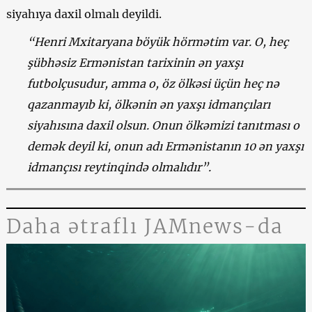
siyahıya daxil olmalı deyildi.
“Henri Mxitaryana böyük hörmətim var. O, heç
şübhəsiz Ermənistan tarixinin ən yaxşı
futbolçusudur, amma o, öz ölkəsi üçün heç nə
qazanmayıb ki, ölkənin ən yaxşı idmançıları
siyahısına daxil olsun. Onun ölkəmizi tanıtması o
demək deyil ki, onun adı Ermənistanın 10 ən yaxşı
idmançısı reytinqində olmalıdır”.
Daha ətraflı JAMnews-da