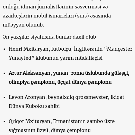
onluğu idman jurnalistlərinin səsverməsi və
azarkeşlərin mobil ismarıcları (sms) əsasında
müəyyən olunub.
Ən yaxşılar siyahısına bunlar daxil olub
Henri Mxitaryan, futbolçu, İngiltərənin “Mançester
Yunayted” klubunun yarım müdafiəçisi
Artur Aleksanyan, yunan-roma üslubunda güləşçi,
olimpiya çempionu, üçqat dünya çempionu
Levon Aronyan, beynəlxalq qrossmeyster, ikiqat
Dünya Kuboku sahibi
Qriqor Mxitaryan, Ermənistanın sambo üzrə
yığmasının üzvü, dünya çempionu