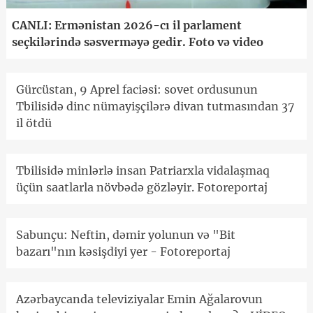
CANLI: Ermənistan 2026-cı il parlament
seçkilərində səsverməyə gedir. Foto və video
Gürcüstan, 9 Aprel faciəsi: sovet ordusunun
Tbilisidə dinc nümayişçilərə divan tutmasından 37
il ötdü
Tbilisidə minlərlə insan Patriarxla vidalaşmaq
üçün saatlarla növbədə gözləyir. Fotoreportaj
Sabunçu: Neftin, dəmir yolunun və "Bit
bazarı"nın kəsişdiyi yer - Fotoreportaj
Azərbaycanda televiziyalar Emin Ağalarovun