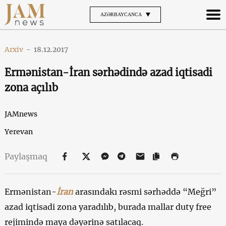
AZƏRBAYCANCA
Arxiv
-
18.12.2017
Ermənistan-İran sərhədində azad iqtisadi
zona açılıb
JAMnews
Yerevan
Paylaşmaq
Ermənistan-
İran
arasındakı rəsmi sərhəddə “Meğri”
azad iqtisadi zona yaradılıb, burada mallar duty free
rejimində maya dəyərinə satılacaq.