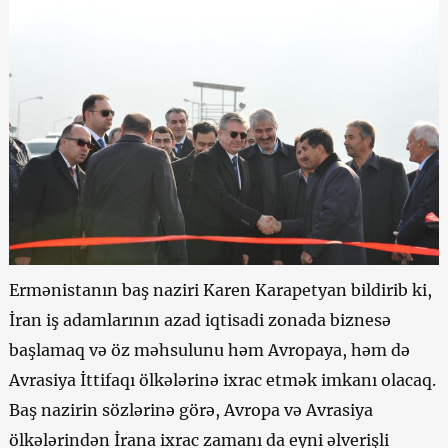
Ermənistanın baş naziri Karen Karapetyan bildirib ki,
İran iş adamlarının azad iqtisadi zonada biznesə
başlamaq və öz məhsulunu həm Avropaya, həm də
Avrasiya İttifaqı ölkələrinə ixrac etmək imkanı olacaq.
Baş nazirin sözlərinə görə, Avropa və Avrasiya
ölkələrindən İrana ixrac zamanı da eyni əlverişli