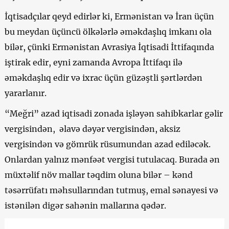
İqtisadçılar qeyd edirlər ki, Ermənistan və İran üçün
bu meydan üçüncü ölkələrlə əməkdaşlıq imkanı ola
bilər, çünki Ermənistan Avrasiya İqtisadi İttifaqında
iştirak edir, eyni zamanda Avropa İttifaqı ilə
əməkdaşlıq edir və ixrac üçün güzəştli şərtlərdən
yararlanır.
“Meğri” azad iqtisadi zonada işləyən sahibkarlar gəlir
vergisindən, əlavə dəyər vergisindən, aksiz
vergisindən və gömrük rüsumundan azad ediləcək.
Onlardan yalnız mənfəət vergisi tutulacaq. Burada ən
müxtəlif növ mallar təqdim oluna bilər – kənd
təsərrüfatı məhsullarından tutmuş, emal sənayesi və
istənilən digər sahənin mallarına qədər.