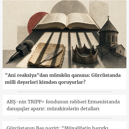
"Ani reaksiya"dan mümkün qanuna: Gürcüstanda
milli dəyərləri kimdən qoruyurlar?
ABŞ-nin TRIPP+ fondunun rəhbəri Ermənistanda
danışıqlar aparır: müzakirələrin detalları
Gürcüstanın Baş naziri: "Müxalifətin hazırkı