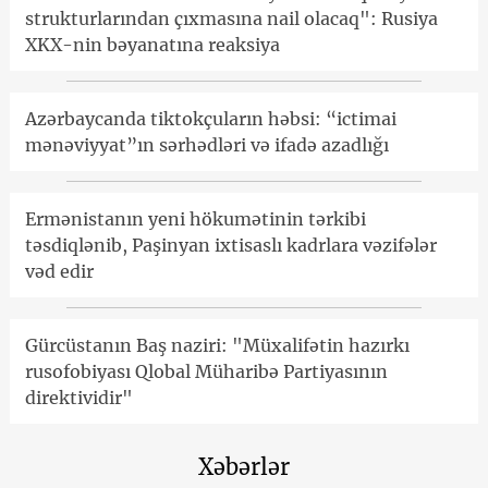
strukturlarından çıxmasına nail olacaq": Rusiya
XKX-nin bəyanatına reaksiya
Azərbaycanda tiktokçuların həbsi: “ictimai
mənəviyyat”ın sərhədləri və ifadə azadlığı
Ermənistanın yeni hökumətinin tərkibi
təsdiqlənib, Paşinyan ixtisaslı kadrlara vəzifələr
vəd edir
Gürcüstanın Baş naziri: "Müxalifətin hazırkı
rusofobiyası Qlobal Müharibə Partiyasının
direktividir"
Xəbərlər