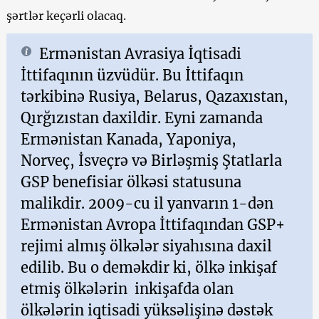
şərtlər keçərli olacaq.
Ermənistan Avrasiya İqtisadi
İttifaqının üzvüdür. Bu İttifaqın
tərkibinə Rusiya, Belarus, Qazaxıstan,
Qırğızıstan daxildir. Eyni zamanda
Ermənistan Kanada, Yaponiya,
Norveç, İsveçrə və Birləşmiş Ştatlarla
GSP benefisiar ölkəsi statusuna
malikdir. 2009-cu il yanvarın 1-dən
Ermənistan Avropa İttifaqından GSP+
rejimi almış ölkələr siyahısına daxil
edilib. Bu o deməkdir ki, ölkə inkişaf
etmiş ölkələrin inkişafda olan
ölkələrin iqtisadi yüksəlişinə dəstək