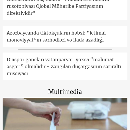
rusofobiyası Qlobal Müharibə Partiyasının
direktividir"
Azərbaycanda tiktokçuların həbsi: “ictimai
mənəviyyat”ın sərhədləri və ifadə azadlığı
Diaspor gəncləri vətənpərvər, yoxsa “məlumat
əsgəri” olmalıdır - Zəngilan düşərgəsinin sətiraltı
missiyası
Multimedia