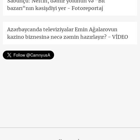
Sabunçu: Neftin, dəmir yolunun və "Bit
bazarı"nın kəsişdiyi yer - Fotoreportaj
Azərbaycanda televiziyalar Emin Ağalarovun
kazino biznesinə necə zəmin hazırlayır? - VİDEO