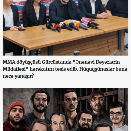
MMA döyüşçüsü Gürcüstanda "Ənənəvi Dəyərlərin
Müdafiəsi" hərəkatını təsis edib. Hüquqşünaslar buna
necə yanaşır?