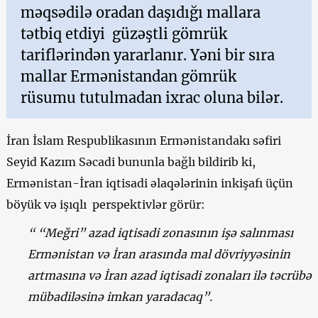
məqsədilə oradan daşıdığı mallara
tətbiq etdiyi güzəştli gömrük
tariflərindən yararlanır. Yəni bir sıra
mallar Ermənistandan gömrük
rüsumu tutulmadan ixrac oluna bilər.
İran İslam Respublikasının Ermənistandakı səfiri
Seyid Kazım Səcadi bununla bağlı bildirib ki,
Ermənistan-İran iqtisadi əlaqələrinin inkişafı üçün
böyük və işıqlı perspektivlər görür:
“ “Meğri” azad iqtisadi zonasının işə salınması
Ermənistan və İran arasında mal dövriyyəsinin
artmasına və İran azad iqtisadi zonaları ilə təcrübə
mübadiləsinə imkan yaradacaq”.