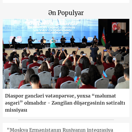
Ən Populyar
Diaspor gəncləri vətənpərvər, yoxsa “məlumat
əsgəri” olmalıdır - Zəngilan düşərgəsinin sətiraltı
missiyası
"Moskva Ermənistanın Rusiyanın inteqrasiya