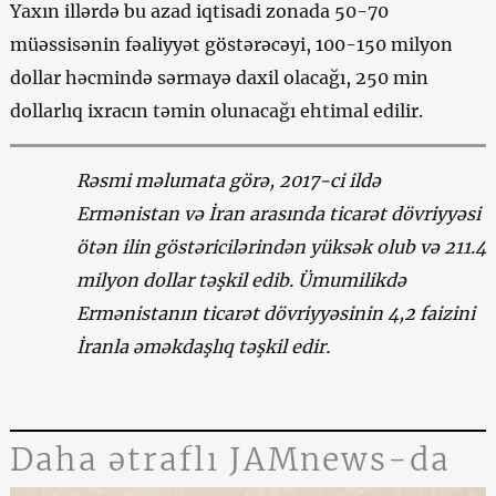
Yaxın illərdə bu azad iqtisadi zonada 50-70
müəssisənin fəaliyyət göstərəcəyi, 100-150 milyon
dollar həcmində sərmayə daxil olacağı, 250 min
dollarlıq ixracın təmin olunacağı ehtimal edilir.
Rəsmi məlumata görə, 2017-ci ildə
Ermənistan və İran arasında ticarət dövriyyəsi
ötən ilin göstəricilərindən yüksək olub və 211.4
milyon dollar təşkil edib. Ümumilikdə
Ermənistanın ticarət dövriyyəsinin 4,2 faizini
İranla əməkdaşlıq təşkil edir.
Daha ətraflı JAMnews-da