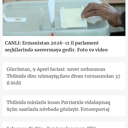
CANLI: Ermənistan 2026-cı il parlament
seçkilərində səsverməyə gedir. Foto və video
Gürcüstan, 9 Aprel faciəsi: sovet ordusunun
Tbilisidə dinc nümayişçilərə divan tutmasından 37
il ötdü
Tbilisidə minlərlə insan Patriarxla vidalaşmaq
üçün saatlarla növbədə gözləyir. Fotoreportaj