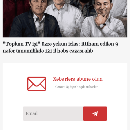
"Toplum TV işi" üzrə yekun iclas: ittiham edilən 9
nəfər ümumilikdə 121 il həbs cəzası alıb
Xəbərlərə abunə olun
Cənubi Qafqaz haqda xəbərlər