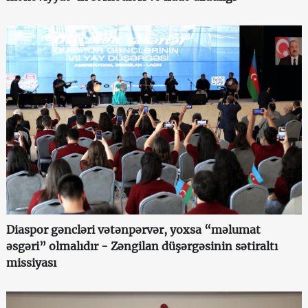
Diaspor gəncləri vətənpərvər, yoxsa “məlumat
əsgəri” olmalıdır - Zəngilan düşərgəsinin sətiraltı
missiyası