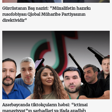
Gürcüstanın Baş naziri: "Müxalifətin hazırkı
rusofobiyası Qlobal Müharibə Partiyasının
direktividir"
Azərbaycanda tiktokçuların həbsi: “ictimai
mənəviyyat”ın sərhədləri və ifadə azadlığı