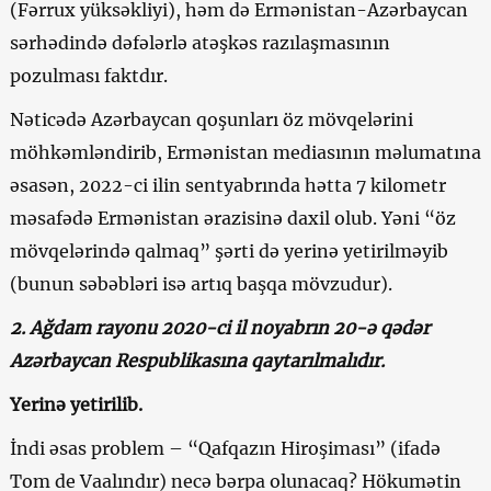
(Fərrux yüksəkliyi), həm də Ermənistan-Azərbaycan
sərhədində dəfələrlə atəşkəs razılaşmasının
pozulması faktdır.
Nəticədə Azərbaycan qoşunları öz mövqelərini
möhkəmləndirib, Ermənistan mediasının məlumatına
əsasən, 2022-ci ilin sentyabrında hətta 7 kilometr
məsafədə Ermənistan ərazisinə daxil olub. Yəni “öz
mövqelərində qalmaq” şərti də yerinə yetirilməyib
(bunun səbəbləri isə artıq başqa mövzudur).
2. Ağdam rayonu 2020-ci il noyabrın 20-ə qədər
Azərbaycan Respublikasına qaytarılmalıdır.
Yerinə yetirilib.
İndi əsas problem – “Qafqazın Hiroşiması” (ifadə
Tom de Vaalındır) necə bərpa olunacaq? Hökumətin