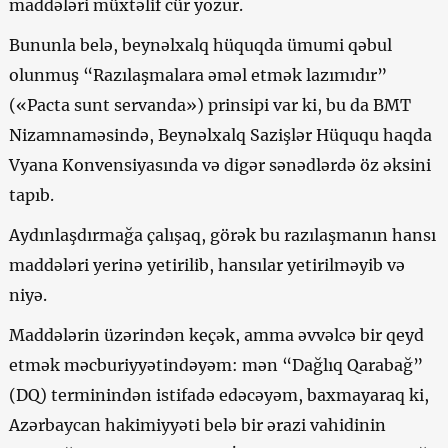
maddələri müxtəlif cür yozur.
Bununla belə, beynəlxalq hüquqda ümumi qəbul
olunmuş “Razılaşmalara əməl etmək lazımıdır”
(«Pacta sunt servanda») prinsipi var ki, bu da BMT
Nizamnaməsində, Beynəlxalq Sazişlər Hüququ haqda
Vyana Konvensiyasında və digər sənədlərdə öz əksini
tapıb.
Aydınlaşdırmağa çalışaq, görək bu razılaşmanın hansı
maddələri yerinə yetirilib, hansılar yetirilməyib və
niyə.
Maddələrin üzərindən keçək, amma əvvəlcə bir qeyd
etmək məcburiyyətindəyəm: mən “Dağlıq Qarabağ”
(DQ) terminindən istifadə edəcəyəm, baxmayaraq ki,
Azərbaycan hakimiyyəti belə bir ərazi vahidinin