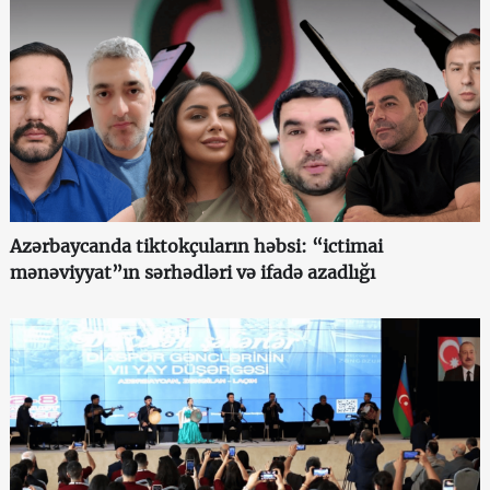
Azərbaycanda tiktokçuların həbsi: “ictimai
mənəviyyat”ın sərhədləri və ifadə azadlığı