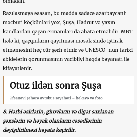
olmadan.
Razılaşmaya əsasən, bu maddə sadəcə azərbaycanlı
məcburi köçkünləri yox, Şuşa, Hadrut və yaxın
kəndlərdən qaçan erməniləri də əhatə etməlidir. MBT
hələ ki, qaçqınların qayıtması məsələsində iştirak
etməməsini heç cür şərh etmir və UNESCO-nun tarixi
abidələrin qorunmasının vacibliyi haqda bəyanatı ilə
kifayətlənir.
Otuz ildən sonra Şuşa
Əfsanəvi şəhərə avtobus səyahəti – hekayə və foto
8. Hərbi əsirlərin, girovların və digər saxlanan
şəxslərin və həyak olanların cəsədlərinin
dəyişdirilməsi həyata keçirilir.