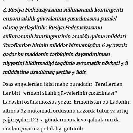
4. Rusiya Federasiyasının sülhməramlı kontingenti
erməni silahlı qüvvələrinin çıxarılmasına paralel
olaraq yerləşdirilir. Rusiya Federasiyasının
sülhməramlı kontingentinin ərazidə qalma müddəti
Tərəflərdən birinin müddət bitməmişdən 6 ay əvvələ
qədər bu maddənin tətbiqinin dayandırılması
niyyətini bildirmədiyi təqdirdə avtomatik növbəti 5 il
müddətinə uzadılmaq şərtilə 5 ildir.
Əsas əngəllərdən ikisi məhz buradadır. Tərəflərdən
hər biri “erməni silahlı qüvvələrinin çıxarılması”
ifadəsini özünəməxsus yozur. Ermənistan bu ifadənin
altında öz mütəmadi ordusunu nəzərdə tutur və artıq
çağırışçıları DQ-a göndərməmək və qalnalarını da
oradan çıxarmaq öhdəliyi götürüb.