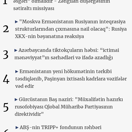
1
əsgəri” olmalıdır - Zəngilan düşərgəsinin
sətiraltı missiyası
"Moskva Ermənistanın Rusiyanın inteqrasiya
2
strukturlarından çıxmasına nail olacaq": Rusiya
XKX-nin bəyanatına reaksiya
3
Azərbaycanda tiktokçuların həbsi: “ictimai
mənəviyyat”ın sərhədləri və ifadə azadlığı
Ermənistanın yeni hökumətinin tərkibi
4
təsdiqlənib, Paşinyan ixtisaslı kadrlara vəzifələr
vəd edir
Gürcüstanın Baş naziri: "Müxalifətin hazırkı
5
rusofobiyası Qlobal Müharibə Partiyasının
direktividir"
ABŞ-nin TRIPP+ fondunun rəhbəri