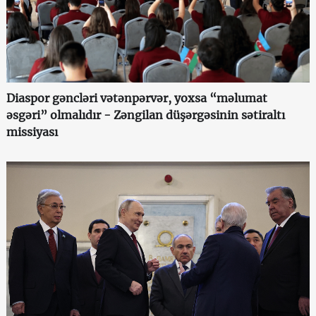
Diaspor gəncləri vətənpərvər, yoxsa “məlumat
əsgəri” olmalıdır - Zəngilan düşərgəsinin sətiraltı
missiyası