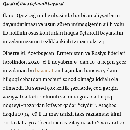
Qarabağ üzrə üçtərəfli bəyanat
İkinci Qarabağ müharibəsində hərbi əməliyyatların
dayandırılması və uzun sürən münaqişənin sülh yolu
ilə həllinin əsas konturları haqda üçtərəfli bəyanatın
imzalanmasının tezliklə iki ili tamam olacaq.
Əlbəttə ki, Azərbaycan, Ermənistan və Rusiya liderləri
tərəfindən 2020-ci il noyabrın 9-dan 10-a keçən gecə
imzalanan bu
bəyanat
ən başından hansısa yekun,
hüquqi cəhətdən məcburi sənəd olmağa iddialı ola
bilməzdi. Bu sənəd çox kritik şərtlərdə, çox gərgin
vəziyyətdə tərtib olunub və buna görə də hüquqi
nöqteyi-nəzərdən kifayət qədər “çiydir”. Atəşkəs
haqda 1994-cü il 12 may tarixli faks razılaması kimi
bu da daha çox “centlmen razılaşmasıdır” və tərəflər