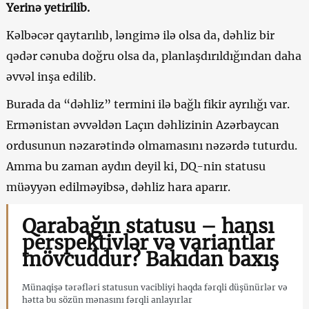
Yerinə yetirilib.
Kəlbəcər qaytarılıb, ləngimə ilə olsa da, dəhliz bir
qədər cənuba doğru olsa da, planlaşdırıldığından daha
əvvəl inşa edilib.
Burada da “dəhliz” termini ilə bağlı fikir ayrılığı var.
Ermənistan əvvəldən Laçın dəhlizinin Azərbaycan
ordusunun nəzarətində olmamasını nəzərdə tuturdu.
Amma bu zaman aydın deyil ki, DQ-nin statusu
müəyyən edilməyibsə, dəhliz hara aparır.
Qarabağın statusu – hansı
perspektivlər və variantlar
mövcuddur? Bakıdan baxış
Münaqişə tərəfləri statusun vacibliyi haqda fərqli düşünürlər və
hətta bu sözün mənasını fərqli anlayırlar