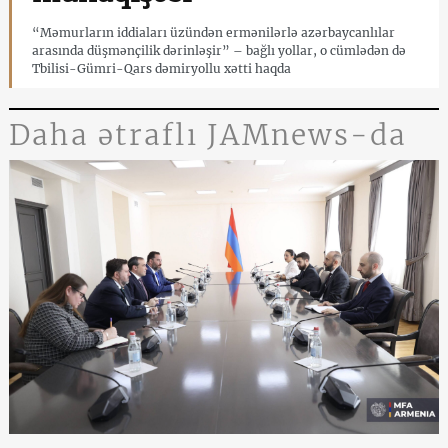
“Məmurların iddiaları üzündən ermənilərlə azərbaycanlılar
arasında düşmənçilik dərinləşir” – bağlı yollar, o cümlədən də
Tbilisi-Gümri-Qars dəmiryollu xətti haqda
Daha ətraflı JAMnews-da