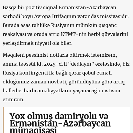
Başqa bir pozitiv siqnal Ermənistan-Azərbaycan
sərhədi boyu Avropa İttifaqının vətəndaş missiyasıdır.
Burada əsas təhlükə Rusiyanın mümkün qısqanc
reaksiyası və orada artıq KTMT-nin hərbi qüvvələrini
yerləşdirmək niyyəti ola bilər.
Məqaləni pessimist notlarla bitirmək istəmirəm,
amma təəssüf ki, 2025-ci il “dedlaynı” ərəfəsində, biz
Rusiya kontingenti ilə bağlı qərar qəbul etməli
olduğumuz zaman növbəti, göründüyünə görə artıq
həlledici hərbi əməliyyatların yaşanacağını istisna
etmirəm.
Yox olmuş dəmiryolu və
Ermənistan-Azərbaycan
münaqişəsi