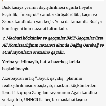
Dislokasiya yerinin dəyişdirilməsi uğurla həyata
keçirilib, “marşrut” cənuba sürüşdürülüb, Laçın və
Zabux kəndindən yan keçir. Yenə də tamamilə Rusiya
kontingentinin nəzarəti altındadır.
7. Məcburi köçkünlər və qaçqınlar BMT Qaçqınlar üzrə
Ali Komissarlığının nəzarəti altında Dağlıq Qarabağ və
ətraf rayonların ərazisinə qayıdır.
Yerinə yetirilməyib, hətta hazırlıq şləri də
başladılmayıb.
Azərbaycan artıq “Böyük qayıdış” planının
reallaşdırılmasına başlayıb, məcburi köçkünlərdən
ibarət ilk qrupu Zəngilan rayonunun Ağalı kəndinə
yerləşdirib, UNHCR ilə heç bir məsləhətləşmə