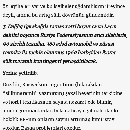
öz layihələri var və bu layihələr ağdamlıların ürəyincə
deyil, amma bu artıq sülh dövrünün gündəmidir.
3. Dağlıq Qarabağda təmas xətti boyunca və Laçın
dəhlizi boyunca Rusiya Federasiyasının atıcı silahlarla,
90 zirehli texnika, 380 ədəd avtomobil və xüsusi
texnika ilə təchiz olunmuş 1960 hərbçidən ibarət
sülhməramlı kontingenti yerləşdiriləcək.
Yerinə yetirilib.
Düzdür, Rusiya kontingentinin (bilərəkdən
“sülhməramlı” yazmıram) şəxsi heyətinin tərkibinə
və hərbi texnikasının sayına nəzarət edə bilmir,
amma görünənlərdən belə nəticəyə gəlmək olar ki,
hələlik RF-nin onların sayını artırmaq kimi istəyi
yoxdur. Başqa problemləri çoxdur.