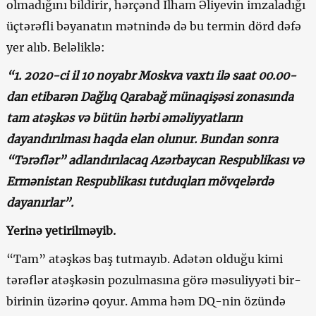
olmadığını bildirir, hərçənd İlham Əliyevin imzaladığı
üçtərəfli bəyanatın mətnində də bu termin dörd dəfə
yer alıb. Beləliklə:
“1. 2020-ci il 10 noyabr Moskva vaxtı ilə saat 00.00-
dan etibarən Dağlıq Qarabağ münaqişəsi zonasında
tam atəşkəs və bütün hərbi əməliyyatların
dayandırılması haqda elan olunur. Bundan sonra
“Tərəflər” adlandırılacaq Azərbaycan Respublikası və
Ermənistan Respublikası tutduqları mövqelərdə
dayanırlar”.
Yerinə yetirilməyib.
“Tam” atəşkəs baş tutmayıb. Adətən olduğu kimi
tərəflər atəşkəsin pozulmasına görə məsuliyyəti bir-
birinin üzərinə qoyur. Amma həm DQ-nin özündə