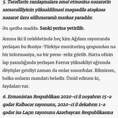
5. Tərəflərin razılaşmalara əməl etməsinə nəzarətin
səmərəliliyinin yüksəldilməsi məqsədilə atəşkəsə
nəzarət üzrə sülhməramlı mərkəz yaradılır.
Ən qəribə maddə.
Sanki yerinə yetirilib.
Amma iki il müddətində heç kim Ağdam rayonunda
yerləşən bu Rusiya-Türkiyə monitorinq qrupundan nə
bir informasiya, nə bir press-reliz görüb. Hətta ofisin
lap yaxınlığında yerləşən Fərrux yüksəkliyi uğrunda
döyüşlər getdiyi zaman da onlar susurdular. Bilmirəm,
bəlkə onların mandatı belədir. Ümid edirəm ki,
faydaları var.
6. Ermənistan Respublikası 2020-ci il noyabrın 15-ə
qədər Kəlbəcər rayonunu, 2020-ci il dekabrın 1-ə
qədər isə Laçın rayonunu Azərbaycan Respublikasına