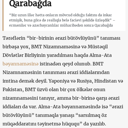
Qarabağda
“Biz uzun illər hətta onların mövcud olduğu faktını da inkar
etmişik, buna görə də reallıqla belə faciəvi şəkildə üzləşdik” –
ermənilər və azərbaycanlılar müharibədən sonra Qarabağda
Tərəflərin “bir-birinin ərazi bütövlüyünü” tanıması
birbaşa yox, BMT Nizamnaməsinə və Müstəqil
Dövlətlər Birliyinin yaradılması haqda Alma-Ata
bəyannaməsinə
istinadən qeyd olunub. BMT
Nizamnaməsinin tanınması ərazi iddialarından
imtina demək deyil. Yaponiya və Rusiya, Hindistan və
Pakistan, BMT üzvü olan bir çox ölkələr onun
nizamnaməsini tanıyır, amma bir-birinə qarşı ərazi
iddiaları da var. Alma-Ata bəyannaməsində isə “ərazi
bütövlüyünü” tanımaqla yanaşı “sarsılmaq öz
müqəddaratını təyinetmə hüququ” da yazılıb.