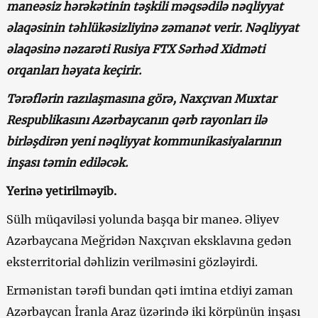
maneəsiz hərəkətinin təşkili məqsədilə nəqliyyat
əlaqəsinin təhlükəsizliyinə zəmanət verir. Nəqliyyat
əlaqəsinə nəzarəti Rusiya FTX Sərhəd Xidməti
orqanları həyata keçirir.
Tərəflərin razılaşmasına görə, Naxçıvan Muxtar
Respublikasını Azərbaycanın qərb rayonları ilə
birləşdirən yeni nəqliyyat kommunikasiyalarının
inşası təmin ediləcək.
Yerinə yetirilməyib.
Sülh müqaviləsi yolunda başqa bir maneə. Əliyev
Azərbaycana Meğridən Naxçıvan eksklavına gedən
eksterritorial dəhlizin verilməsini gözləyirdi.
Ermənistan tərəfi bundan qəti imtina etdiyi zaman
Azərbaycan İranla Araz üzərində iki körpünün inşası