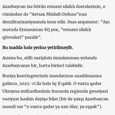
Azərbaycan isə bütün erməni silahlı dəstələrinin, o
cümlədən də “Artsax Müdafi Ordusu”nun
demilitarizasiyasında israr edir. Əsas arqument: “Axı
mətndə Ermənistan SQ yox, “erməni silahlı
qüvvələri” yazılıb”.
Bu maddə hələ yerinə yetirilməyib.
Amma bu, sülh sazişinin imzalanması yolunda
Azərbaycanın bir, hətta birinci tələbidir.
Rusiya kontingentinin mandatının uzadılmasına
gəlincə, 2025-ci ilə hələ üç il qalıb. O vaxta qədər
Ukrayna müharibəsinin fonunda regionda geosiyasi
vəziyyət kəskin dəyişə bilər (bir də yaxşı Azərbaycan
məsəli var “o vaxta qədər ya xan ölər, ya eşşək”).