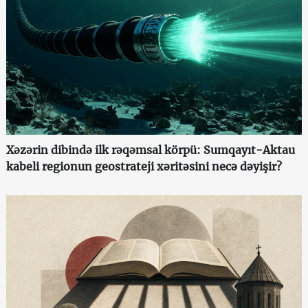
Xəzərin dibində ilk rəqəmsal körpü: Sumqayıt-Aktau
kabeli regionun geostrateji xəritəsini necə dəyişir?