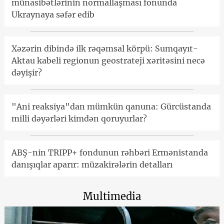
münasibətlərinin normallaşması fonunda
Ukraynaya səfər edib
Xəzərin dibində ilk rəqəmsal körpü: Sumqayıt-
Aktau kabeli regionun geostrateji xəritəsini necə
dəyişir?
"Ani reaksiya"dan mümkün qanuna: Gürcüstanda
milli dəyərləri kimdən qoruyurlar?
ABŞ-nin TRIPP+ fondunun rəhbəri Ermənistanda
danışıqlar aparır: müzakirələrin detalları
Multimedia