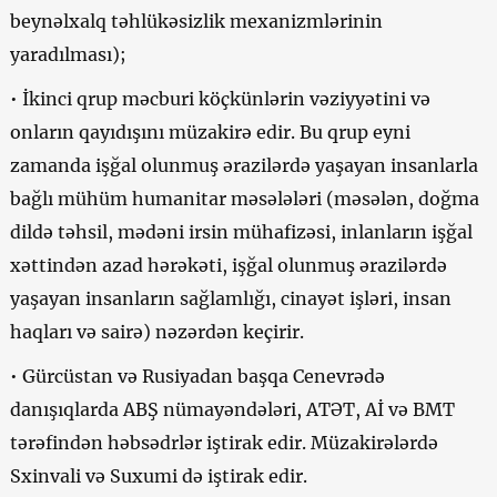
beynəlxalq təhlükəsizlik mexanizmlərinin
yaradılması);
• İkinci qrup məcburi köçkünlərin vəziyyətini və
onların qayıdışını müzakirə edir. Bu qrup eyni
zamanda işğal olunmuş ərazilərdə yaşayan insanlarla
bağlı mühüm humanitar məsələləri (məsələn, doğma
dildə təhsil, mədəni irsin mühafizəsi, inlanların işğal
xəttindən azad hərəkəti, işğal olunmuş ərazilərdə
yaşayan insanların sağlamlığı, cinayət işləri, insan
haqları və sairə) nəzərdən keçirir.
• Gürcüstan və Rusiyadan başqa Cenevrədə
danışıqlarda ABŞ nümayəndələri, ATƏT, Aİ və BMT
tərəfindən həbsədrlər iştirak edir. Müzakirələrdə
Sxinvali və Suxumi də iştirak edir.