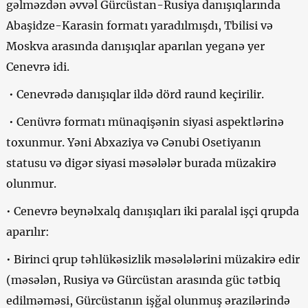
gəlməzdən əvvəl Gürcüstan-Rusiya danışıqlarında
Abaşidze-Karasin formatı yaradılmışdı, Tbilisi və
Moskva arasında danışıqlar aparılan yeganə yer
Cenevrə idi.
• Cenevrədə danışıqlar ildə dörd raund keçirilir.
• Cenüvrə formatı münaqişənin siyasi aspektlərinə
toxunmur. Yəni Abxaziya və Cənubi Osetiyanın
statusu və digər siyasi məsələlər burada müzakirə
olunmur.
• Cenevrə beynəlxalq danışıqları iki paralal işçi qrupda
aparılır:
• Birinci qrup təhlükəsizlik məsələlərini müzakirə edir
(məsələn, Rusiya və Gürcüstan arasında güc tətbiq
edilməməsi, Gürcüstanın işğal olunmuş ərazilərində