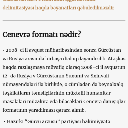
delimitasiyası haqda bəyanatları qəbuledilməzdir
Cenevrə formatı nədir?
• 2008-ci il avqust müharibəsindən sonra Gürcüstan
və Rusiya arasında birbaşa dialoq dayandırılıb. Atəşkəs
haqda razılaşmaya müvafiq olaraq 2008-ci il avqustun
12-də Rusiya v Gürcüstanın Suxumi və Sxinvali
nümayəndələri ilə birlikdə, o cümlədən də beynəlxalq
təşkilatların təmsilçilərinin müxtəlif humanitar
məsələləri müzakirə edə biləcəkləri Cenevrə danışıqlar
formatının yaradılması qərara alınıb.
• Hazırkı “Gürcü arzusu” partiyası hakimiyyətə