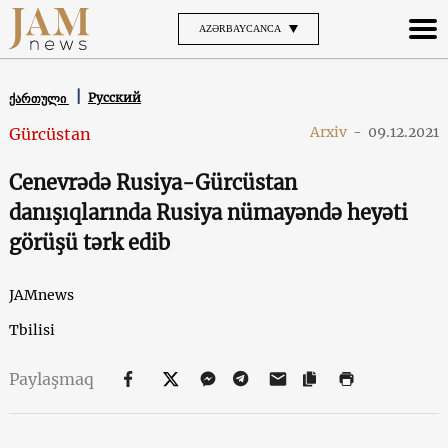
AZƏRBAYCANCA
Русский
ქართული
Arxiv
-
09.12.2021
Gürcüstan
Cenevrədə Rusiya-Gürcüstan
danışıqlarında Rusiya nümayəndə heyəti
görüşü tərk edib
JAMnews
Tbilisi
Paylaşmaq