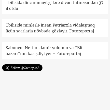
Tbilisidə dinc nümayişçilərə divan tutmasından 37
il ötdü
Tbilisidə minlərlə insan Patriarxla vidalaşmaq
üçün saatlarla növbədə gözləyir. Fotoreportaj
Sabunçu: Neftin, dəmir yolunun və "Bit
bazarı"nın kəsişdiyi yer - Fotoreportaj