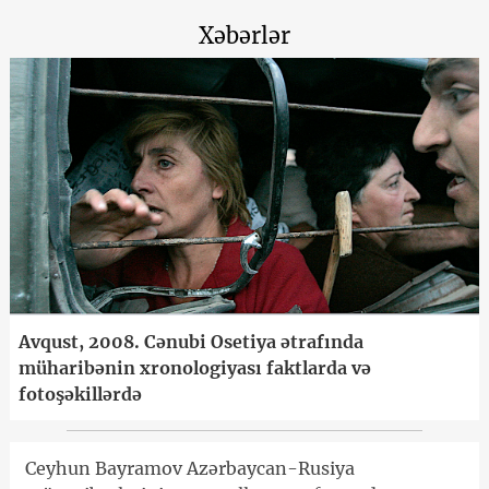
Xəbərlər
Avqust, 2008. Cənubi Osetiya ətrafında
müharibənin xronologiyası faktlarda və
fotoşəkillərdə
Ceyhun Bayramov Azərbaycan-Rusiya