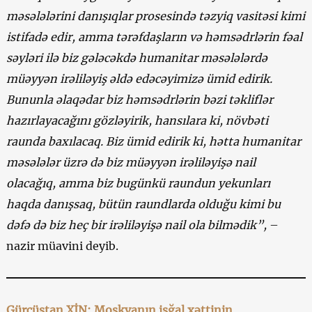
məsələlərini danışıqlar prosesində təzyiq vasitəsi kimi
istifadə edir, amma tərəfdaşların və həmsədrlərin fəal
səyləri ilə biz gələcəkdə humanitar məsələlərdə
müəyyən irəliləyiş əldə edəcəyimizə ümid edirik.
Bununla əlaqədar biz həmsədrlərin bəzi təkliflər
hazırlayacağını gözləyirik, hansılara ki, növbəti
raunda baxılacaq. Biz ümid edirik ki, hətta humanitar
məsələlər üzrə də biz müəyyən irəliləyişə nail
olacağıq, amma biz bugünkü raundun yekunları
haqda danışsaq, bütün raundlarda olduğu kimi bu
dəfə də biz heç bir irəliləyişə nail ola bilmədik”,
–
nazir müavini deyib.
Gürcüstan XİN: Moskvanın işğal xəttinin