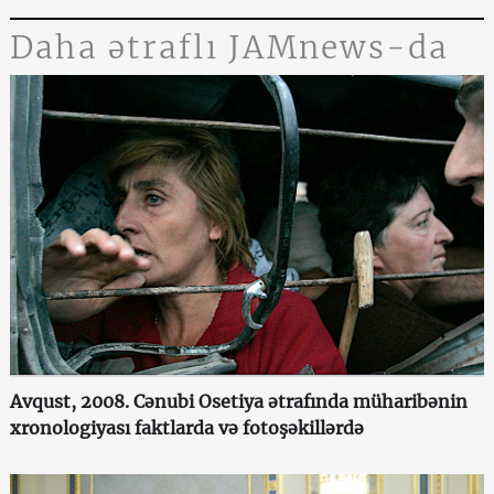
Daha ətraflı JAMnews-da
Avqust, 2008. Cənubi Osetiya ətrafında müharibənin
xronologiyası faktlarda və fotoşəkillərdə