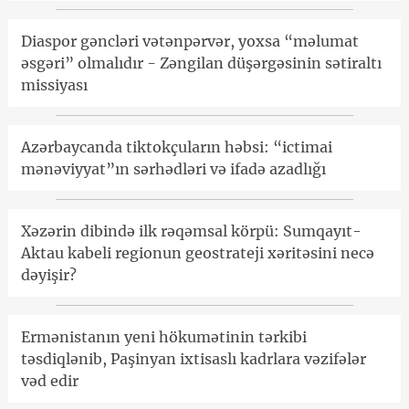
Diaspor gəncləri vətənpərvər, yoxsa “məlumat
əsgəri” olmalıdır - Zəngilan düşərgəsinin sətiraltı
missiyası
Azərbaycanda tiktokçuların həbsi: “ictimai
mənəviyyat”ın sərhədləri və ifadə azadlığı
Xəzərin dibində ilk rəqəmsal körpü: Sumqayıt-
Aktau kabeli regionun geostrateji xəritəsini necə
dəyişir?
Ermənistanın yeni hökumətinin tərkibi
təsdiqlənib, Paşinyan ixtisaslı kadrlara vəzifələr
vəd edir