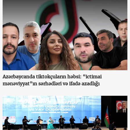
Azərbaycanda tiktokçuların həbsi: “ictimai
mənəviyyat”ın sərhədləri və ifadə azadlığı