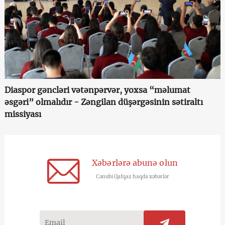
Diaspor gəncləri vətənpərvər, yoxsa “məlumat
əsgəri” olmalıdır - Zəngilan düşərgəsinin sətiraltı
missiyası
Xəbərlərə abunə olun
Cənubi Qafqaz haqda xəbərlər