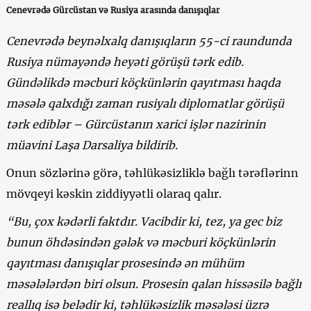
Cenevrədə Gürcüstan və Rusiya arasında danışıqlar
Cenevrədə beynəlxalq danışıqların 55-ci raundunda
Rusiya nümayəndə heyəti görüşü tərk edib.
Gündəlikdə məcburi köçkünlərin qayıtması haqda
məsələ qalxdığı zaman rusiyalı diplomatlar görüşü
tərk ediblər – Gürcüstanın xarici işlər nazirinin
müavini Laşa Darsaliya bildirib.
Onun sözlərinə görə, təhlükəsizliklə bağlı tərəflərinn
mövqeyi kəskin ziddiyyətli olaraq qalır.
“Bu, çox kədərli faktdır. Vacibdir ki, tez, ya gec biz
bunun öhdəsindən gələk və məcburi köçkünlərin
qayıtması danışıqlar prosesində ən mühüm
məsələlərdən biri olsun. Prosesin qalan hissəsilə bağlı
reallıq isə belədir ki, təhlükəsizlik məsələsi üzrə