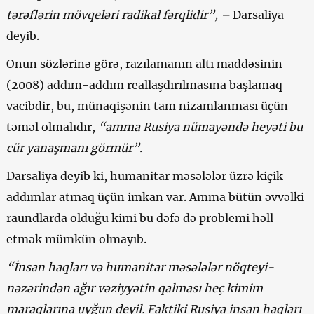
tərəflərin mövqeləri radikal fərqlidir”, –
Darsaliya
deyib.
Onun sözlərinə görə, razılamanın altı maddəsinin
(2008) addım-addım reallaşdırılmasına başlamaq
vacibdir, bu, münaqişənin tam nizamlanması üçün
təməl olmalıdır,
“amma Rusiya nümayəndə heyəti bu
cür yanaşmanı görmür”.
Darsaliya deyib ki, humanitar məsələlər üzrə kiçik
addımlar atmaq üçün imkan var. Amma bütün əvvəlki
raundlarda olduğu kimi bu dəfə də problemi həll
etmək mümkün olmayıb.
“İnsan haqları və humanitar məsələlər nöqteyi-
nəzərindən ağır vəziyyətin qalması heç kimim
maraqlarına uyğun deyil. Faktiki Rusiya insan haqları