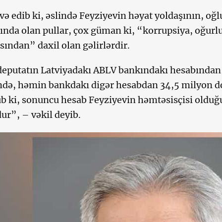
avə edib ki, əslində Feyziyevin həyat yoldaşının, o
ında olan pullar, çox güman ki, “korrupsiya, oğurlu
ından” daxil olan gəlirlərdir.
deputatın Latviyadakı ABLV bankındakı hesabından 
də, həmin bankdakı digər hesabdan 34,5 milyon dol
b ki, sonuncu hesab Feyziyevin həmtəsisçisi oldu
r”, – vəkil deyib.