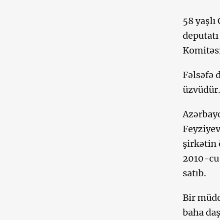
58 yaşlı
deputatı
Komitəs
Fəlsəfə 
üzvüdür
Azərbayc
Feyziyev
şirkətin
2010-cu 
satıb.
Bir müdd
baha da