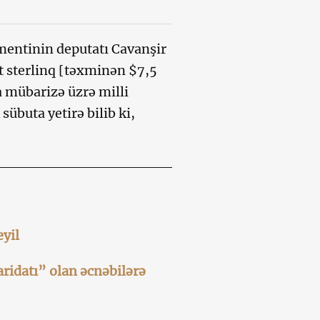
mentinin deputatı Cavanşir
t sterlinq [təxminən $7,5
a mübarizə üzrə milli
übuta yetirə bilib ki,
yil
ridatı” olan əcnəbilərə