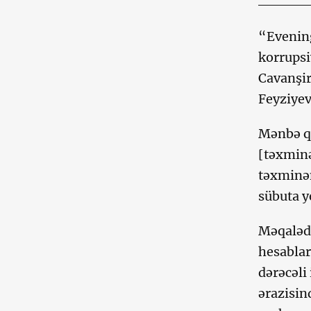
“Evenin
korrupsi
Cavanşir
Feyziyev
Mənbə qe
[təxminə
təxminən
sübuta ye
Məqalədə
hesablar
dərəcəli
ərazisin