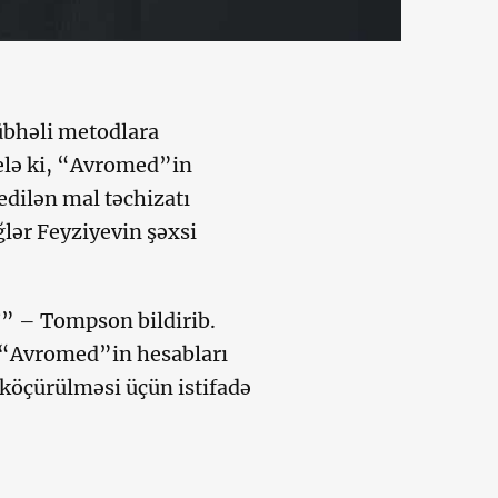
şübhəli metodlara
elə ki, “Avromed”in
dilən mal təchizatı
lər Feyziyevin şəxsi
?” – Tompson bildirib.
ə “Avromed”in hesabları
 köçürülməsi üçün istifadə