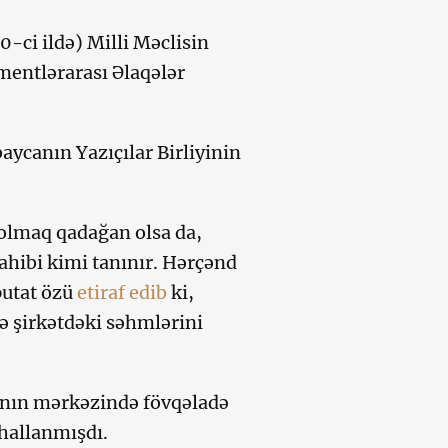
0-ci ildə) Milli Məclisin
mentlərarası Əlaqələr
aycanın Yazıçılar Birliyinin
olmaq qadağan olsa da,
ahibi kimi tanınır. Hərçənd
putat özü
etiraf edib
ki,
ə şirkətdəki səhmlərini
kının mərkəzində fövqəladə
hallanmışdı.