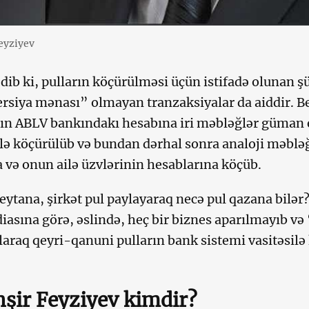
eyziyev
edib ki, pulların köçürülməsi üçün istifadə olunan 
iya mənası” olmayan tranzaksiyalar da aiddir. B
ın ABLV bankındakı hesabına iri məbləğlər güman e
ə köçürülüb və bundan dərhal sonra analoji məbləğ
 və onun ailə üzvlərinin hesablarına köçüb.
eytana, şirkət pul paylayaraq necə pul qazana bilər
iasına görə, əslində, heç bir biznes aparılmayıb v
laraq qeyri-qanuni pulların bank sistemi vasitəsilə
şir Feyziyev kimdir?