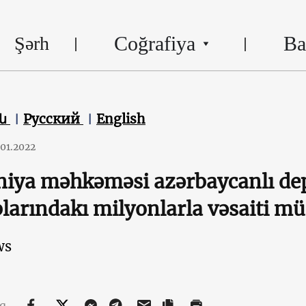
Coğrafiya
Ba
Şərh
են
Русский
English
.01.2022
niya məhkəməsi azərbaycanlı dep
larındakı milyonlarla vəsaiti mü
ws
aq