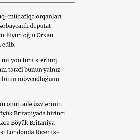
uq-mühafiqə orqanları
zərbaycanlı deputat
cütlüyün oğlu Orxan
 edib.
 milyon funt sterlinq
am tərəfi bunun yalnız
rkibinin mövcudluğunu
ın onun ailə üzvlərinin
yük Britaniyada birinci
ilərə Böyük Britaniya
ləsi Londonda Ricents-