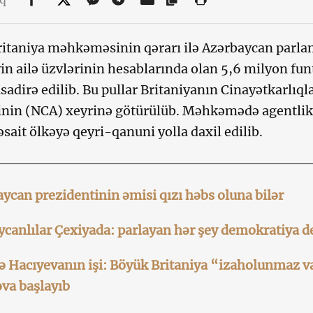
itaniya məhkəməsinin qərarı ilə Azərbaycan parla
in ailə üzvlərinin hesablarında olan 5,6 milyon fun
adirə edilib. Bu pullar Britaniyanın Cinayətkarlıql
inin (NCA) xeyrinə götürülüb. Məhkəmədə agentlik s
sait ölkəyə qeyri-qanuni yolla daxil edilib.
ycan prezidentinin əmisi qızı həbs oluna bilər
canlılar Çexiyada: parlayan hər şey demokratiya de
 Hacıyevanın işi: Böyük Britaniya “izaholunmaz va
ova başlayıb