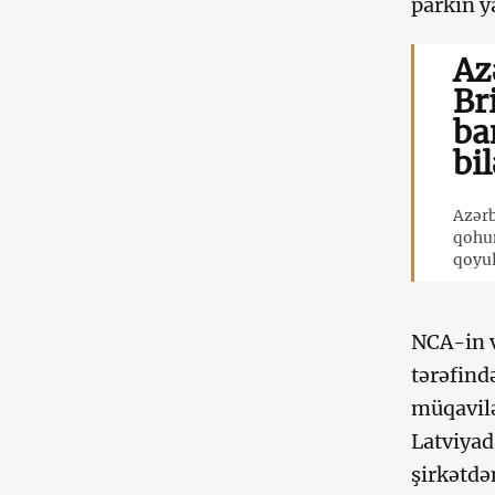
parkın y
Az
Br
ba
bil
Azərb
qohu
qoyul
NCA-in v
tərəfind
müqavilə
Latviyad
şirkətdən