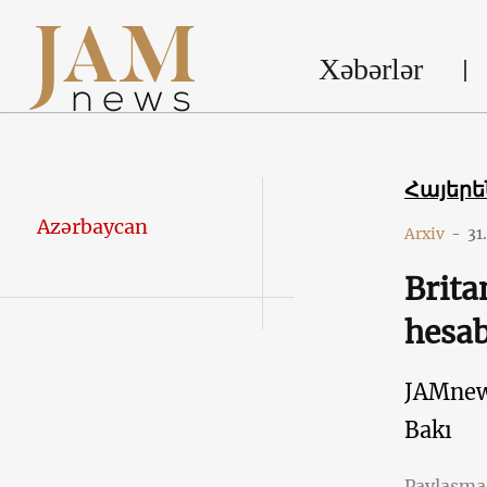
Xəbərlər
Հայեր
Azərbaycan
Arxiv
-
31
Brita
hesab
JAMne
Bakı
Paylaşm