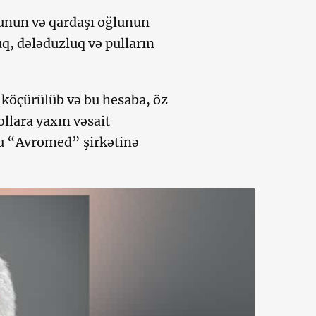
ğlunun və qardaşı oğlunun
q, dələduzluq və pulların
köçürülüb və bu hesaba, öz
lara yaxın vəsait
ğu “Avromed” şirkətinə