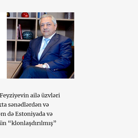
eyziyevin ailə üzvləri
xta sənədlərdən və
əm də Estoniyada və
çün “klonlaşdırılmış”