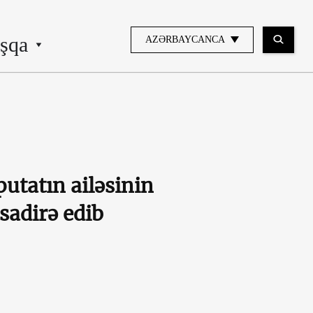
şqa
AZƏRBAYCANCA
utatın ailəsinin
sadirə edib