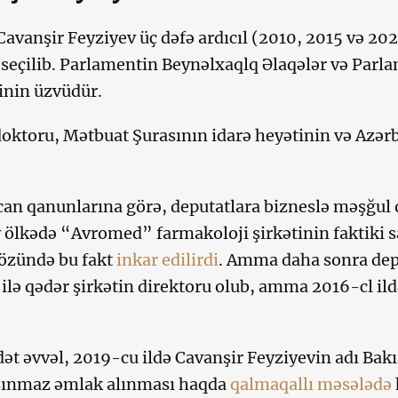
 Cavanşir Feyziyev üç dəfə ardıcıl (2010, 2015 və 202
 seçilib. Parlamentin Beynəlxaqlq Əlaqələr və Parla
inin üzvüdür.
doktoru, Mətbuat Şurasının idarə heyətinin və Azərb
.
an qanunlarına görə, deputatlara bizneslə məşğul 
 ölkədə “Avromed” farmakoloji şirkətinin faktiki s
 özündə bu fakt
inkar edilirdi
. Amma daha sonra de
ilə qədər şirkətin direktoru olub, amma 2016-cl ild
ət əvvəl, 2019-cu ildə Cavanşir Feyziyevin adı Ba
şınmaz əmlak alınması haqda
qalmaqallı məsələdə