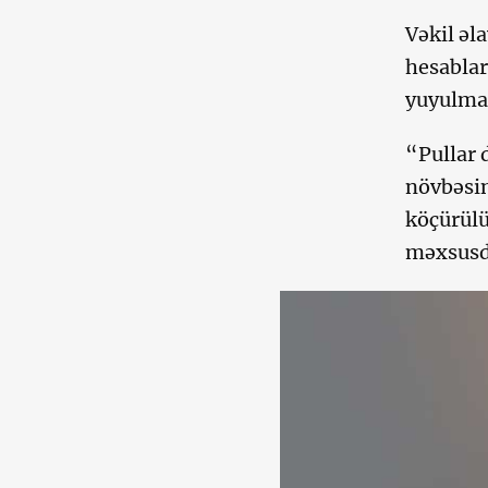
Vəkil əl
hesablar
yuyulmas
“Pullar 
növbəsin
köçürülü
məxsusdu