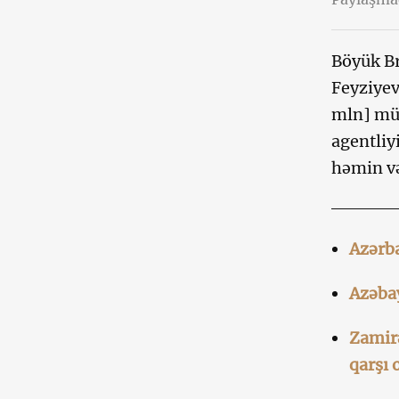
Böyük Br
Feyziyev
mln] müs
agentliy
həmin və
Azərba
Azəbay
Zamirə
qarşı 