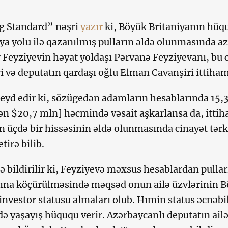
g Standard” nəşri
yazır
ki, Böyük Britaniyanın hüq
ya yolu ilə qazanılmış pulların əldə olunmasında a
 Feyziyevin həyat yoldaşı Pərvanə Feyziyevanı, bu 
i və deputatın qardaşı oğlu Elman Cavanşiri ittiham
yd edir ki, sözügedən adamların hesablarında 15,3
n $20,7 mln] həcmində vəsait aşkarlansa da, ittih
 üçdə bir hissəsinin əldə olunmasında cinayət tə
tirə bilib.
 bildirilir ki, Feyziyevə məxsus hesablardan pullar
ına köçürülməsində məqsəd onun ailə üzvlərinin Bö
 investor statusu almaları olub. Hımin status əcnəb
də yaşayış hüququ verir. Azərbaycanlı deputatın ai