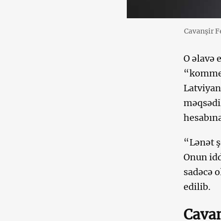
Cavanşir F
O əlavə 
“kommers
Latviyan
məqsədil
hesabına
“Lənət ş
Onun idd
sadəcə o
edilib.
Cavan