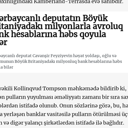
axınlığındakı Kamberland-Terrasda evə sahibdir.
ərbaycanlı deputatın Böyük
itaniyadakı milyonlarla avroluq
nk hesablarına həbs qoyula
ər
aycanlı deputat Cavanşir Feyziyevin həyat yoldaşı, oğlu və
munun Böyük Britaniyadakı milyonluq bank hesablarına həbs
a bilər
əkili Kollinqvud Tompson məhkəmədə bildirib ki, F
ən pulların yuyulması əməliyyatı zamanı bir sıra sa
lərdən istifadə olunub. Onun sözlərinə görə, bu, h
a yerləşən banklar vasitəsilə pulların ötürülməsi ü
 və digər yalançı şirkətlərdən istifadə ilə bağlıdır.