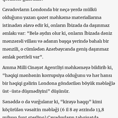
Cavadovların Londonda bir neçə yerdə mülkü
olduğunu yazan qəzet məhkəmə materiallarına
istinadən əlavə edir ki, onların İbizada da daşınmaz
əmlakı var: “Belə aydın olur ki, onların İbizada dəniz
mənzərəli villası və adanın başqa yerində bahalı bir
mənzili, o cümlədən Azərbaycanda geniş daşınmaz
əmlak portfeli var”.
Amma Milli Cinayət Agentliyi məhkəməyə bildirib ki,
“həqiqi mənbənin korrupsiya olduğunu və hər hansı
bir həqiqi gəlirin Londona göndərilən böyük məbləğlə
üst-üstə düşmədiyini” düşünür.
Sənəddə o da vurğulanır ki, “kirayə haqqı” kimi
köçürülən vəsaitin məbləği (6 il 8 ay ərzində 13,8
milyon funt sterlinq) Cavadovların təhqiqatda