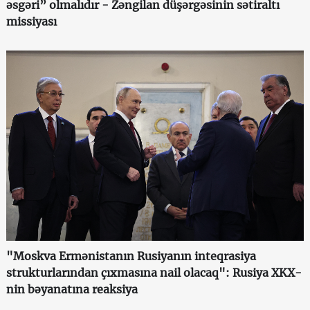
əsgəri” olmalıdır - Zəngilan düşərgəsinin sətiraltı
missiyası
"Moskva Ermənistanın Rusiyanın inteqrasiya
strukturlarından çıxmasına nail olacaq": Rusiya XKX-
nin bəyanatına reaksiya