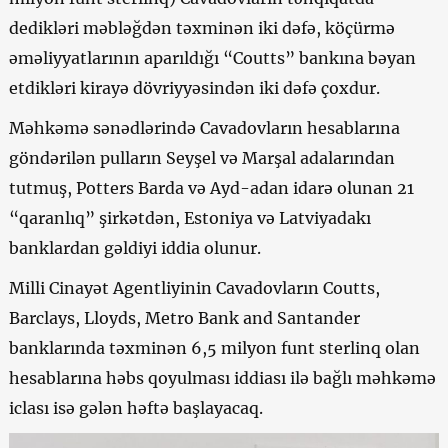
dedikləri məbləğdən təxminən iki dəfə, köçürmə
əməliyyatlarının aparıldığı “Coutts” bankına bəyan
etdikləri kirayə dövriyyəsindən iki dəfə çoxdur.
Məhkəmə sənədlərində Cavadovların hesablarına
göndərilən pulların Seyşel və Marşal adalarından
tutmuş, Potters Barda və Ayd-adan idarə olunan 21
“qaranlıq” şirkətdən, Estoniya və Latviyadakı
banklardan gəldiyi iddia olunur.
Milli Cinayət Agentliyinin Cavadovların Coutts,
Barclays, Lloyds, Metro Bank and Santander
banklarında təxminən 6,5 milyon funt sterlinq olan
hesablarına həbs qoyulması iddiası ilə bağlı məhkəmə
iclası isə gələn həftə başlayacaq.