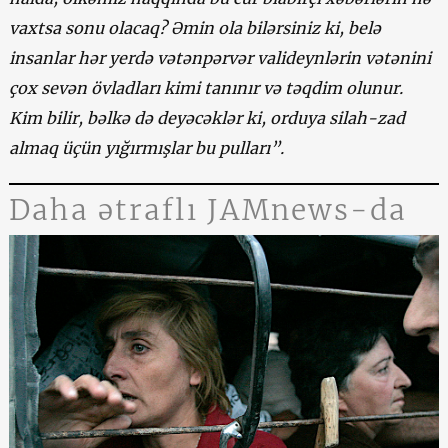
vaxtsa sonu olacaq? Əmin ola bilərsiniz ki, belə
insanlar hər yerdə vətənpərvər valideynlərin vətənini
çox sevən övladları kimi tanınır və təqdim olunur.
Kim bilir, bəlkə də deyəcəklər ki, orduya silah-zad
almaq üçün yığırmışlar bu pulları”.
Daha ətraflı JAMnews-da