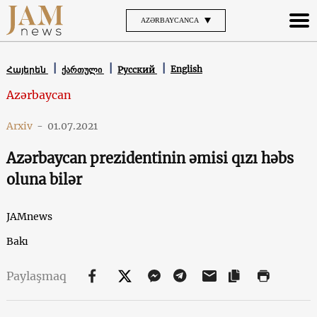
AZƏRBAYCANCA
English
Հայերեն
ქართული
Русский
Azərbaycan
Arxiv
-
01.07.2021
Azərbaycan prezidentinin əmisi qızı həbs
oluna bilər
JAMnews
Bakı
Paylaşmaq