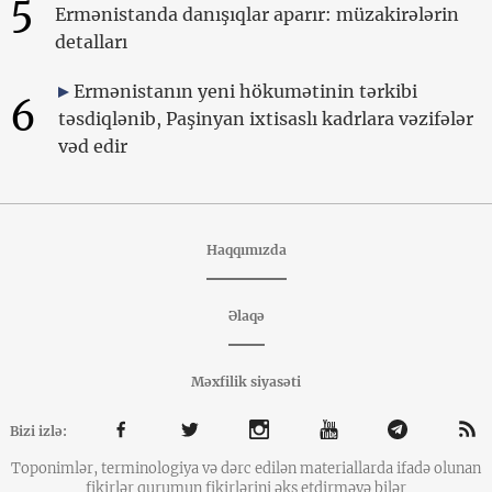
5
Ermənistanda danışıqlar aparır: müzakirələrin
detalları
Ermənistanın yeni hökumətinin tərkibi
6
təsdiqlənib, Paşinyan ixtisaslı kadrlara vəzifələr
vəd edir
Haqqımızda
Əlaqə
Məxfilik siyasəti
Bizi izlə:
Toponimlər, terminologiya və dərc edilən materiallarda ifadə olunan
fikirlər qurumun fikirlərini əks etdirməyə bilər