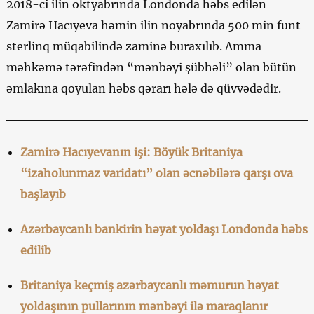
2018-ci ilin oktyabrında Londonda həbs edilən
Zamirə Hacıyeva həmin ilin noyabrında 500 min funt
sterlinq müqabilində zaminə buraxılıb. Amma
məhkəmə tərəfindən “mənbəyi şübhəli” olan bütün
əmlakına qoyulan həbs qərarı hələ də qüvvədədir.
Zamirə Hacıyevanın işi: Böyük Britaniya
“izaholunmaz varidatı” olan əcnəbilərə qarşı ova
başlayıb
Azərbaycanlı bankirin həyat yoldaşı Londonda həbs
edilib
Britaniya keçmiş azərbaycanlı məmurun həyat
yoldaşının pullarının mənbəyi ilə maraqlanır