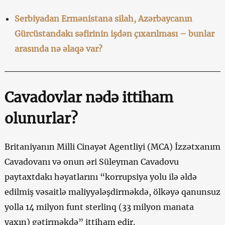
Serbiyadan Ermənistana silah, Azərbaycanın
Gürcüstandakı səfirinin işdən çıxarılması – bunlar
arasında nə əlaqə var?
Cavadovlar nədə ittiham
olunurlar?
Britaniyanın Milli Cinayət Agentliyi (MCA) İzzətxanım
Cavadovanı və onun əri Süleyman Cavadovu
paytaxtdakı həyatlarını “korrupsiya yolu ilə əldə
edilmiş vəsaitlə maliyyələşdirməkdə, ölkəyə qanunsuz
yolla 14 milyon funt sterlinq (33 milyon manata
yaxın) gətirməkdə” ittiham edir.