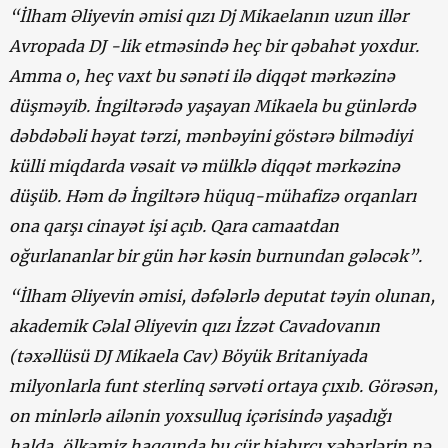
“İlham Əliyevin əmisi qızı Dj Mikaelanın uzun illər
Avropada DJ -lik etməsində heç bir qəbahət yoxdur.
Amma o, heç vaxt bu sənəti ilə diqqət mərkəzinə
düşməyib. İngiltərədə yaşayan Mikaela bu günlərdə
dəbdəbəli həyat tərzi, mənbəyini göstərə bilmədiyi
külli miqdarda vəsait və mülklə diqqət mərkəzinə
düşüb. Həm də İngiltərə hüquq-mühafizə orqanları
ona qarşı cinayət işi açıb. Qara camaatdan
oğurlananlar bir gün hər kəsin burnundan gələcək”.
“İlham Əliyevin əmisi, dəfələrlə deputat təyin olunan,
akademik Cəlal Əliyevin qızı İzzət Cavadovanın
(təxəllüsü DJ Mikaela Cav) Böyük Britaniyada
milyonlarla funt sterlinq sərvəti ortaya çıxıb.
Görəsən,
on minlərlə ailənin yoxsulluq içərisində yaşadığı
halda, ölkəmiz haqqında bu cür biabırçı xəbərlərin nə