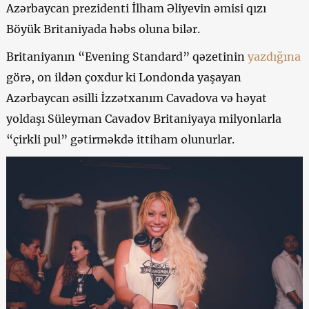
Azərbaycan prezidenti İlham Əliyevin əmisi qızı
Böyük Britaniyada həbs oluna bilər.
Britaniyanın “Evening Standard” qəzetinin
yazdığına
görə, on ildən çoxdur ki Londonda yaşayan
Azərbaycan əsilli İzzətxanım Cavadova və həyat
yoldaşı Süleyman Cavadov Britaniyaya milyonlarla
“çirkli pul” gətirməkdə ittiham olunurlar.