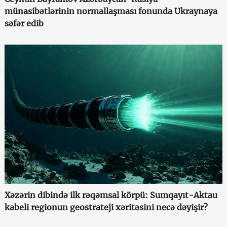
münasibətlərinin normallaşması fonunda Ukraynaya
səfər edib
Xəzərin dibində ilk rəqəmsal körpü: Sumqayıt-Aktau
kabeli regionun geostrateji xəritəsini necə dəyişir?