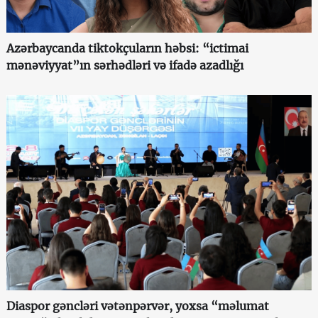
Azərbaycanda tiktokçuların həbsi: “ictimai
mənəviyyat”ın sərhədləri və ifadə azadlığı
Diaspor gəncləri vətənpərvər, yoxsa “məlumat