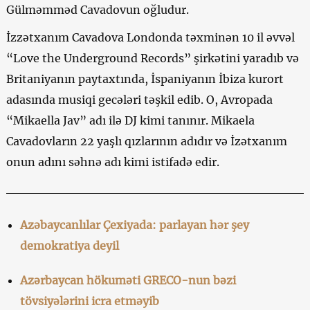
Gülməmməd Cavadovun oğludur.
İzzətxanım Cavadova Londonda təxminən 10 il əvvəl
“Love the Underground Records” şirkətini yaradıb və
Britaniyanın paytaxtında, İspaniyanın İbiza kurort
adasında musiqi gecələri təşkil edib. O, Avropada
“Mikaella Jav” adı ilə DJ kimi tanınır. Mikaela
Cavadovların 22 yaşlı qızlarının adıdır və İzətxanım
onun adını səhnə adı kimi istifadə edir.
Azəbaycanlılar Çexiyada: parlayan hər şey
demokratiya deyil
Azərbaycan hökuməti GRECO-nun bəzi
tövsiyələrini icra etməyib