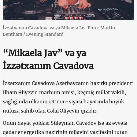
İzzətxanım Cavadova və ya Mikaela Jav. Foto: Martin
Bentham / Evening Standard
“Mikaela Jav” və ya
İzzətxanım Cavadova
İzzətxanım Cavadova Azərbaycanın hazırkı prezidenti
İlham Əliyevin mərhum əmisi, keçmiş millət vəkili,
sağlığında ölkənin ictimai-siyasi həyatında böyük
nüfuza sahib olan Cəlal Əliyevin qızıdır.
Onun həyat yoldaşı Süleyman Cavadov isə az əvvələ
qədər energetika nazirinin müavini vəzifəsini tutan