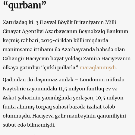
“qurbanı”
Xatırladaq ki, 3 il əvvəl Böyük Britaniyanın Milli
Cinayət Agentliyi Azərbaycanın Beynəlxalq Bankının
keçmiş rəhbəri, 2015-ci ildən külli miqdarda
mənimsəmə ittihamı ilə Azərbaycanda həbsdə olan
Cahangir Hacıyevin həyat yoldaşı Zamirə Hacıyevanın
ölkəyə gətirdiyi “çirkli pullarla”
maraqlanmışdı
.
Qadından iki daşınmaz əmlak – Londonun nüfuzlu
Naytsbric rayonundakı 11,5 milyon funtluq ev və
Askot şəhərinin yaxınlığında yerləşən, 10,5 milyon
funta alınmış torpaq sahəsi barədə izahat tələb
olunmuşdu. Hacıyeva gəlir mənbəyinin qanuniliyini
sübut edə bilməmişdi.