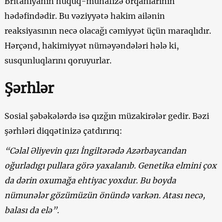
Britaniyanın hüquq-mühafizə orqanlarının
hədəfindədir. Bu vəziyyətə hakim ailənin
reaksiyasının necə olacağı cəmiyyət üçün maraqlıdır.
Hərçənd, hakimiyyət nüməyəndələri hələ ki,
susqunluqlarını qoruyurlar.
Şərhlər
Sosial şəbəkələrdə isə qızğın müzakirələr gedir. Bəzi
şərhləri diqqətinizə çatdırırıq:
“Cəlal Əliyevin qızı İngiltərədə Azərbaycandan
oğurladıgı pullara görə yaxalanıb. Genetika elmini çox
da dərin oxumağa ehtiyac yoxdur. Bu boyda
nümunələr gözümüzün önündə varkən. Atası necə,
balası da elə”.