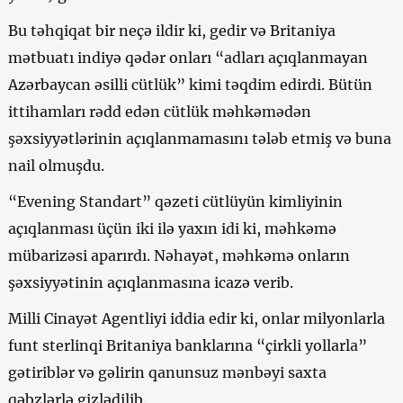
Bu təhqiqat bir neçə ildir ki, gedir və Britaniya
mətbuatı indiyə qədər onları “adları açıqlanmayan
Azərbaycan əsilli cütlük” kimi təqdim edirdi. Bütün
ittihamları rədd edən cütlük məhkəmədən
şəxsiyyətlərinin açıqlanmamasını tələb etmiş və buna
nail olmuşdu.
“Evening Standart” qəzeti cütlüyün kimliyinin
açıqlanması üçün iki ilə yaxın idi ki, məhkəmə
mübarizəsi aparırdı. Nəhayət, məhkəmə onların
şəxsiyyətinin açıqlanmasına icazə verib.
Milli Cinayət Agentliyi iddia edir ki, onlar milyonlarla
funt sterlinqi Britaniya banklarına “çirkli yollarla”
gətiriblər və gəlirin qanunsuz mənbəyi saxta
qəbzlərlə gizlədilib.