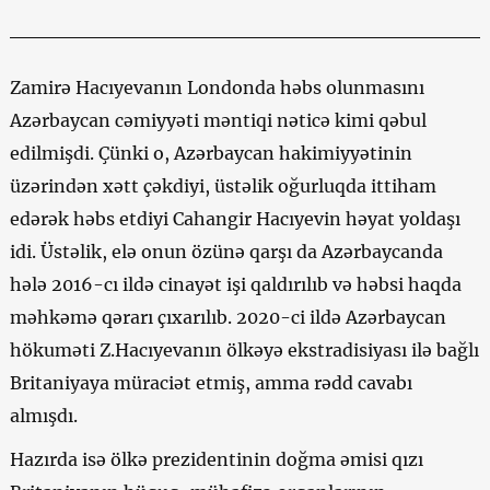
Zamirə Hacıyevanın Londonda həbs olunmasını
Azərbaycan cəmiyyəti məntiqi nəticə kimi qəbul
edilmişdi. Çünki o, Azərbaycan hakimiyyətinin
üzərindən xətt çəkdiyi, üstəlik oğurluqda ittiham
edərək həbs etdiyi Cahangir Hacıyevin həyat yoldaşı
idi. Üstəlik, elə onun özünə qarşı da Azərbaycanda
hələ 2016-cı ildə cinayət işi qaldırılıb və həbsi haqda
məhkəmə qərarı çıxarılıb. 2020-ci ildə Azərbaycan
hökuməti Z.Hacıyevanın ölkəyə ekstradisiyası ilə bağlı
Britaniyaya müraciət etmiş, amma rədd cavabı
almışdı.
Hazırda isə ölkə prezidentinin doğma əmisi qızı