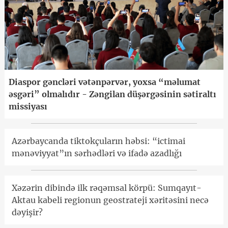
Diaspor gəncləri vətənpərvər, yoxsa “məlumat
əsgəri” olmalıdır - Zəngilan düşərgəsinin sətiraltı
missiyası
Azərbaycanda tiktokçuların həbsi: “ictimai
mənəviyyat”ın sərhədləri və ifadə azadlığı
Xəzərin dibində ilk rəqəmsal körpü: Sumqayıt-
Aktau kabeli regionun geostrateji xəritəsini necə
dəyişir?