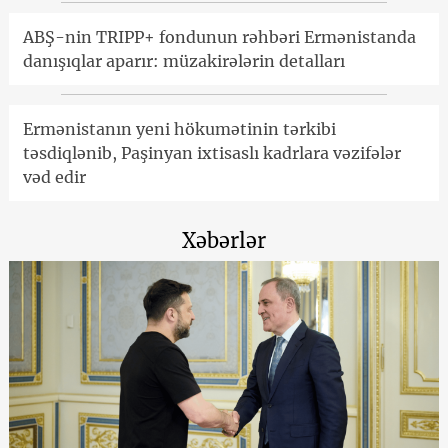
ABŞ-nin TRIPP+ fondunun rəhbəri Ermənistanda
danışıqlar aparır: müzakirələrin detalları
Ermənistanın yeni hökumətinin tərkibi
təsdiqlənib, Paşinyan ixtisaslı kadrlara vəzifələr
vəd edir
Xəbərlər