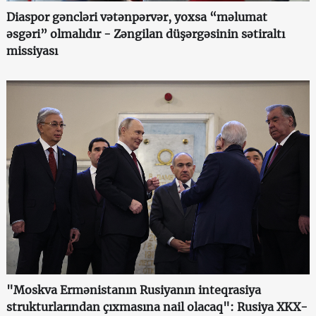
Diaspor gəncləri vətənpərvər, yoxsa “məlumat
əsgəri” olmalıdır - Zəngilan düşərgəsinin sətiraltı
missiyası
"Moskva Ermənistanın Rusiyanın inteqrasiya
strukturlarından çıxmasına nail olacaq": Rusiya XKX-