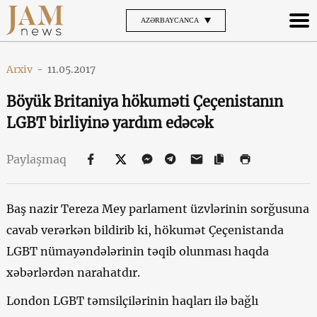
AZƏRBAYCANCA
Arxiv
-
11.05.2017
Böyük Britaniya hökuməti Çeçenistanın
LGBT birliyinə yardım edəcək
Paylaşmaq
Baş nazir Tereza Mey parlament üzvlərinin sorğusuna
cavab verərkən bildirib ki, hökumət Çeçenistanda
LGBT nümayəndələrinin təqib olunması haqda
xəbərlərdən narahatdır.
London LGBT təmsilçilərinin haqları ilə bağlı