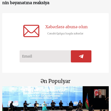
nin bəyanatına reaksiya
Xəbərlərə abunə olun
Cənubi Qafqaz haqda xəbərlər
Ən Populyar