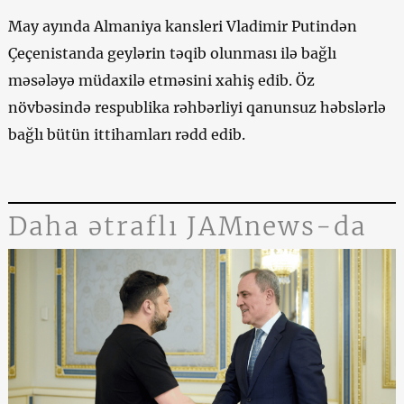
May ayında Almaniya kansleri Vladimir Putindən
Çeçenistanda geylərin təqib olunması ilə bağlı
məsələyə müdaxilə etməsini xahiş edib. Öz
növbəsində respublika rəhbərliyi qanunsuz həbslərlə
bağlı bütün ittihamları rədd edib.
Daha ətraflı JAMnews-da