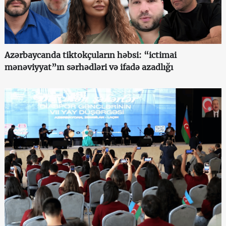
Azərbaycanda tiktokçuların həbsi: “ictimai
mənəviyyat”ın sərhədləri və ifadə azadlığı