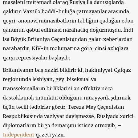
məsələni mütəmadi olaraq Rusiya ilə danışıqlarda
qaldırır. Vaxtilə həddi-buluğa çatmayanlar arasında
qeyri-ənənəvi münasibətlərin təbliğini qadağan edən
qanunun qəbul edilməsi narahatlıq doğurmuşdu. İndi
isə Böyük Britaniya Çeçenistandan gələn xəbərlərdən
narahatdır, KİV-in məlumatına görə, cinsi azlıqlara
qarşı repressiyalar başlayıb.
Britaniyanın baş naziri bildirir ki, hakimiyyət Qafqaz
regionunda lesbiyan, gey, biseksual və
transseksualların birliklərini ən effektiv necə
dəstəkləmək mümkün olduğunu müəyyənləşdirmək
üçün təcili tədbirlər görür. Tereza Mey Çeçenistan
Respublikasında vəziyyət dəyişməzsə, Rusiyada xarici
diplomatların birgə demarşını istisna etməyib, –
Independent
qəzeti yazır.