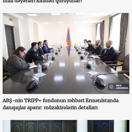
milli dəyərləri kimdən qoruyurlar?
ABŞ-nin TRIPP+ fondunun rəhbəri Ermənistanda
danışıqlar aparır: müzakirələrin detalları