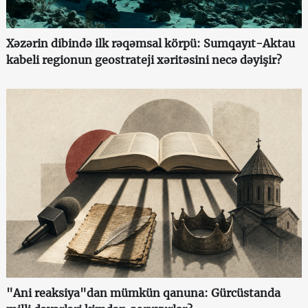
Xəzərin dibində ilk rəqəmsal körpü: Sumqayıt-Aktau
kabeli regionun geostrateji xəritəsini necə dəyişir?
"Ani reaksiya"dan mümkün qanuna: Gürcüstanda