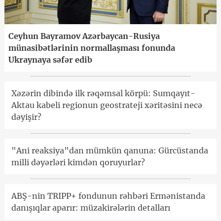
Ceyhun Bayramov Azərbaycan-Rusiya
münasibətlərinin normallaşması fonunda
Ukraynaya səfər edib
Xəzərin dibində ilk rəqəmsal körpü: Sumqayıt-
Aktau kabeli regionun geostrateji xəritəsini necə
dəyişir?
"Ani reaksiya"dan mümkün qanuna: Gürcüstanda
milli dəyərləri kimdən qoruyurlar?
ABŞ-nin TRIPP+ fondunun rəhbəri Ermənistanda
danışıqlar aparır: müzakirələrin detalları