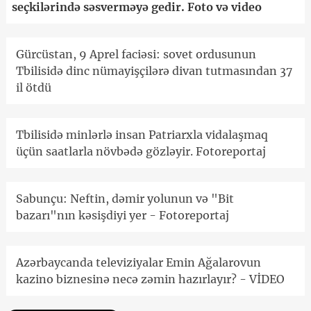
seçkilərində səsverməyə gedir. Foto və video
Gürcüstan, 9 Aprel faciəsi: sovet ordusunun
Tbilisidə dinc nümayişçilərə divan tutmasından 37
il ötdü
Tbilisidə minlərlə insan Patriarxla vidalaşmaq
üçün saatlarla növbədə gözləyir. Fotoreportaj
Sabunçu: Neftin, dəmir yolunun və "Bit
bazarı"nın kəsişdiyi yer - Fotoreportaj
Azərbaycanda televiziyalar Emin Ağalarovun
kazino biznesinə necə zəmin hazırlayır? - VİDEO